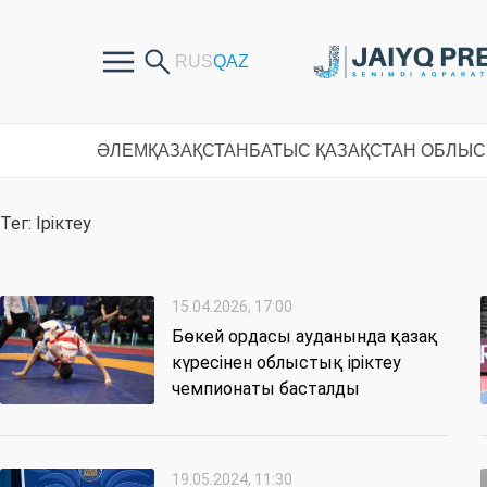
ӘЛЕМ
ҚАЗАҚСТАН
БАТЫС ҚАЗАҚСТАН ОБЛЫ
Тег: Іріктеу
15.04.2026, 17:00
Бөкей ордасы ауданында қазақ
күресінен облыстық іріктеу
чемпионаты басталды
19.05.2024, 11:30