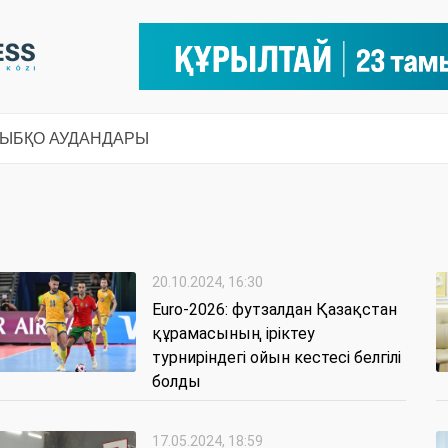
СЫ
БҚО АУДАНДАРЫ
20.10.2024, 16:30
Euro-2026: футзалдан Қазақстан
құрамасының іріктеу
турниріндегі ойын кестесі белгілі
болды
17.05.2024, 18:59