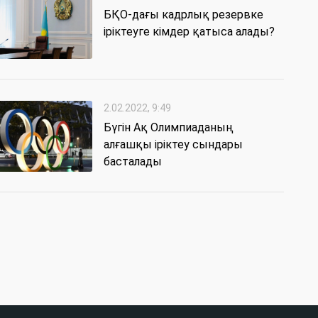
БҚО-дағы кадрлық резервке
іріктеуге кімдер қатыса алады?
2.02.2022, 9:49
Бүгін Ақ Олимпиаданың
алғашқы іріктеу сындары
басталады