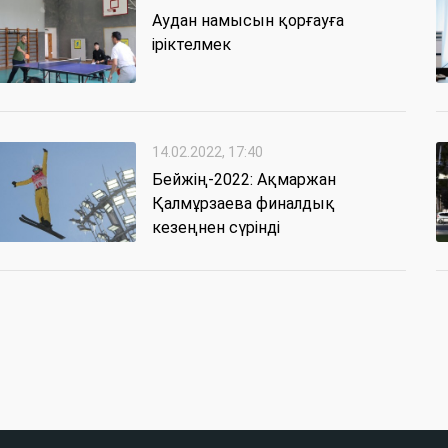
Аудан намысын қорғауға
іріктелмек
14.02.2022, 17:40
Бейжің-2022: Ақмаржан
Қалмұрзаева финалдық
кезеңнен сүрінді