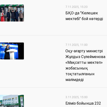
7.11.2025, 15:20
БҚО-да "Келешек
мектебі" бой көтерді
7.11.2025, 11:00
Оқу-ағарту министрі
Жұлдыз Сүлейменова
«Мақсатты мектеп»
жобасының
тоқтатылғанын
мәлімдеді
3.11.2025, 15:00
Еліміз бойынша 232