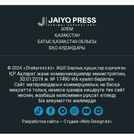
ӘЛЕМ
ҚАЗАҚСТАН
БАТЫС ҚАЗАҚСТАН ОБЛЫСЫ
БҚО АУДАНДАРЫ
© 2024. «Zhaikpress.kz». ЖШС Барлық құқықтар қорғалған.
ҚР Ақпарат және коммуникациялар министрлігінің
30.01.2019 ж. № 17490-ИА куәлігі берілген.
Сайт материалдарын коммерциялық не басқа
мақсатта толық немесе ішінара көшіруге тек сайт
иесінің жазбаша келісімімен рұқсат етіледі.
Біз әлеуметтік желілерде
Разработка сайта — Студия «Web-Design.kz»