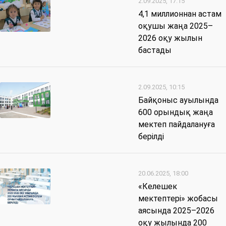
2.09.2025, 17:15
4,1 миллионнан астам
оқушы жаңа 2025–
2026 оқу жылын
бастады
2.09.2025, 10:15
Байқоныс ауылында
600 орындық жаңа
мектеп пайдалануға
берілді
20.06.2025, 18:00
«Келешек
мектептері» жобасы
аясында 2025–2026
оқу жылында 200