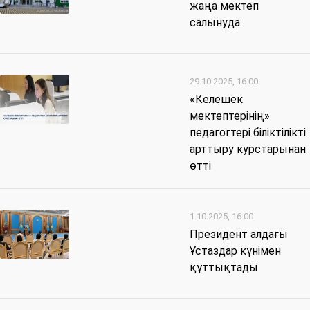
жаңа мектеп
салынуда
29.10.2025, 16:00
«Келешек
мектептерінің»
педагогтері біліктілікті
арттыру курстарынан
өтті
1.10.2025, 16:00
Президент алдағы
Ұстаздар күнімен
құттықтады