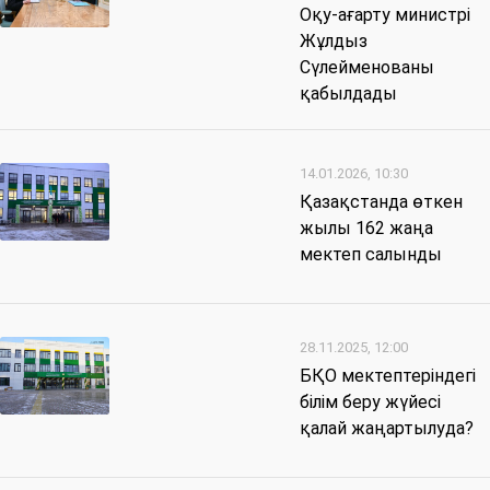
Оқу-ағарту министрі
Жұлдыз
Сүлейменованы
қабылдады
14.01.2026, 10:30
Қазақстанда өткен
жылы 162 жаңа
мектеп салынды
28.11.2025, 12:00
БҚО мектептеріндегі
білім беру жүйесі
қалай жаңартылуда?