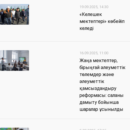
19.09.2025, 14:30
«Келешек
мектептері» көбейіп
келеді
16.09.2025, 11:00
Жаңа мектептер,
бірыңғай әлеуметтік
төлемдер және
әлеуметтік
қамсыздандыру
реформасы: саланы
дамыту бойынша
шаралар ұсынылды