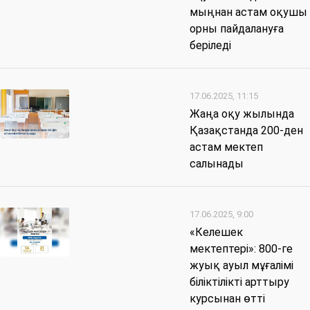
мыңнан астам оқушы
орны пайдалануға
беріледі
17.06.2025, 11:15
Жаңа оқу жылында
Қазақстанда 200-ден
астам мектеп
салынады
17.06.2025, 9:00
«Келешек
мектептері»: 800-ге
жуық ауыл мұғалімі
біліктілікті арттыру
курсынан өтті