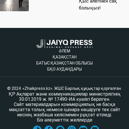
Қыс әлегінен сақ
болыңыз!
ӘЛЕМ
ҚАЗАҚСТАН
БАТЫС ҚАЗАҚСТАН ОБЛЫСЫ
БҚО АУДАНДАРЫ
© 2024. «Zhaikpress.kz». ЖШС Барлық құқықтар қорғалған.
ҚР Ақпарат және коммуникациялар министрлігінің
30.01.2019 ж. № 17490-ИА куәлігі берілген.
Сайт материалдарын коммерциялық не басқа
мақсатта толық немесе ішінара көшіруге тек сайт
иесінің жазбаша келісімімен рұқсат етіледі.
Біз әлеуметтік желілерде