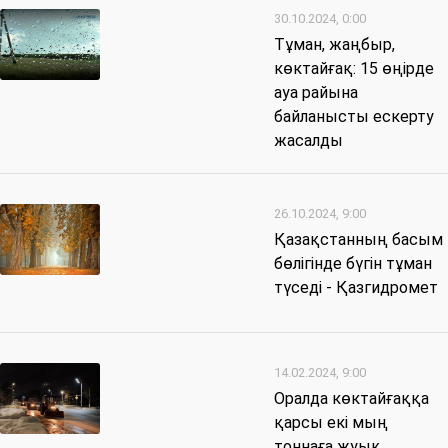
30.10.2024, 0:00
Тұман, жаңбыр,
көктайғақ: 15 өңірде
ауа райына
байланысты ескерту
жасалды
26.10.2024, 9:00
Қазақстанның басым
бөлігінде бүгін тұман
түседі - Қазгидромет
14.02.2024, 9:00
Оралда көктайғаққа
қарсы екі мың
тоннаға жуық