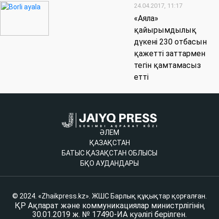
24.04.2017, 11:17
«Аяла»
қайырымдылық
дүкені 230 отбасын
қажетті заттармен
тегін қамтамасыз
етті
ӘЛЕМ
ҚАЗАҚСТАН
БАТЫС ҚАЗАҚСТАН ОБЛЫСЫ
БҚО АУДАНДАРЫ
© 2024. «Zhaikpress.kz». ЖШС Барлық құқықтар қорғалған.
ҚР Ақпарат және коммуникациялар министрлігінің
30.01.2019 ж. № 17490-ИА куәлігі берілген.