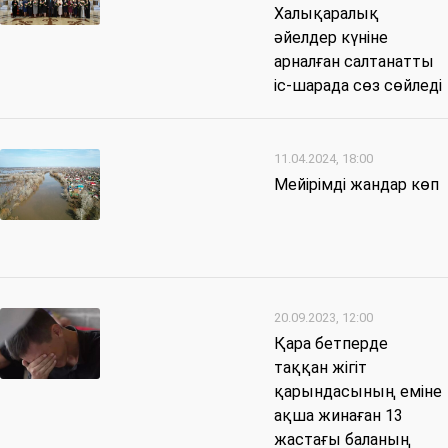
Халықаралық
әйелдер күніне
арналған салтанатты
іс-шарада сөз сөйледі
11.04.2024, 18:00
Мейірімді жандар көп
20.09.2023, 12:00
Қара бетперде
таққан жігіт
қарындасының еміне
ақша жинаған 13
жастағы баланың