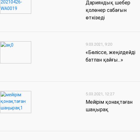
Дарияндық шебер
қолөнер сабағын
өткізеді
9.03.2021, 9:20
«Бөліссе, жеңілдейді
батпан қайғы...»
5.03.2021, 12:27
Мейірім қонақтаған
шаңырақ