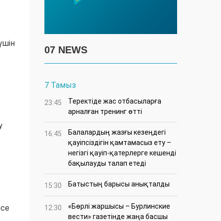
үшін
07 NEWS
7 Тамыз
​Теректіде жас отбасыларға
23:45
арналған тренинг өтті
у
Балалардың жазғы кезеңдегі
16:45
қауіпсіздігін қамтамасыз ету –
негізгі қауіп-қатерлерге кешенді
бақылауды талап етеді
Батыстың барысы анықталды
15:30
«Бөрлі жаршысы – Бурлинские
есе
12:30
вести» газетінде жаңа басшы