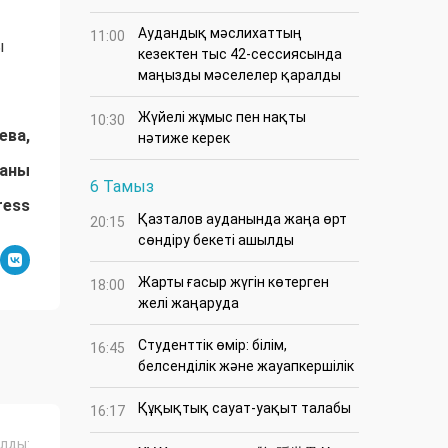
Аудандық мәслихаттың
11:00
ы
кезектен тыс 42-сессиясында
маңызды мәселелер қаралды
Жүйелі жұмыс пен нақты
10:30
ева,
нәтиже керек
даны
6 Тамыз
ress
Қазталов ауданында жаңа өрт
20:15
сөндіру бекеті ашылды
Жарты ғасыр жүгін көтерген
18:00
желі жаңаруда
Студенттік өмір: білім,
16:45
белсенділік және жауапкершілік
Құқықтық сауат-уақыт талабы
16:17
лды: