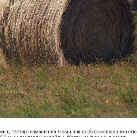
мың гектар шамасында. Оның ішінде біржылдық шөп егіст