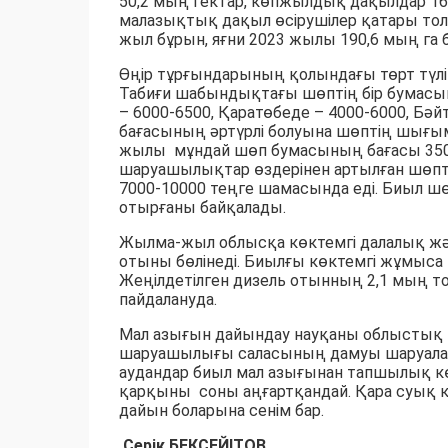
50,2 мың гектар, көпжылдық дақылдар 16
малазықтық дақыл өсірушілер қатары толы
жыл бұрын, яғни 2023 жылы 190,6 мың га 
Өңір тұрғындарының қолындағы төрт түл
Табиғи шабындықтағы шөптің бір бумасы
– 6000-6500, Қаратөбеде – 4000-6000, Бә
бағасының әртүрлі болуына шөптің шығ
жылы мұндай шөп бумасының бағасы 3500-
шаруашылықтар өздерінен артылған шөпті
7000-10000 теңге шамасында еді. Биыл ш
отырғаны байқалады.
Жылма-жыл облысқа көктемгі далалық жән
отыны бөлінеді. Биылғы көктемгі жұмыса 10
Жеңілдетілген дизель отынның 2,1 мың т
пайдалануда.
Мал азығын дайындау науқаны облыстық 
шаруашылығы саласының дамуы шаруаларды
аудандар биыл мал азығынан тапшылық к
қарқыны соны аңғартқандай. Қара суық 
дайын боларына сенім бар.
Серік БЕКСЕЙІТОВ,