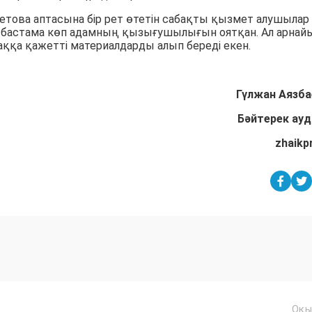
иетова аптасына бір рет өтетін сабақты қызмет алушылар
ұл бастама көп адамның қызығушылығын оятқан. Ал арнай
қа қажетті материалдарды алып береді екен.
Гүлжан Аязба
Бәйтерек ау
zhaikp
Оқы