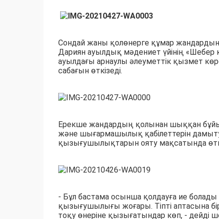
Сондай жаны қолөнерге құмар жандардың б
Дариян ауылдық мәдениет үйінің «Шебер қ
ауылдағы арнаулы әлеуметтік қызмет көрс
сабағын өткізеді.
Ерекше жандардың қолынан шыққан бұйым
және шығармашылық қабілеттерін дамыту,
қызығушылықтарын ояту мақсатында өткіз
- Бұл бастама осынша қолдауға ие бола
қызығушылығы жоғары. Тіпті аптасына бір 
тоқу өнеріне қызығатындар көп, - дейді