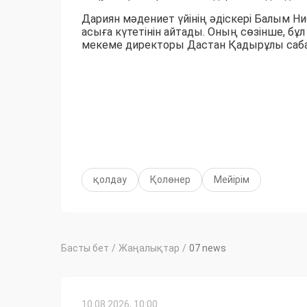
Дариян мәдениет үйінің әдіскері Балым Н
асыға күтетінін айтады. Оның сөзінше, б
мекеме директоры Дастан Қадырұлы сабақ
қолдау
Қолөнер
Мейірім
Басты бет
/
Жаңалықтар
/
07 news
10.08.2026, 10:00