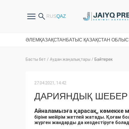
ӘЛЕМ
ҚАЗАҚСТАН
БАТЫС ҚАЗАҚСТАН ОБЛЫ
Басты бет
/
Аудан жаңалықтары
/
Бәйтерек
27.04.2021, 14:42
ДАРИЯНДЫҚ ШЕБЕР 
Айналамызға қарасақ, көмекке м
бір
ін
е мейірім жетпей жатады. Қоғам бол
жүрген жандарды да кездестіруге бола