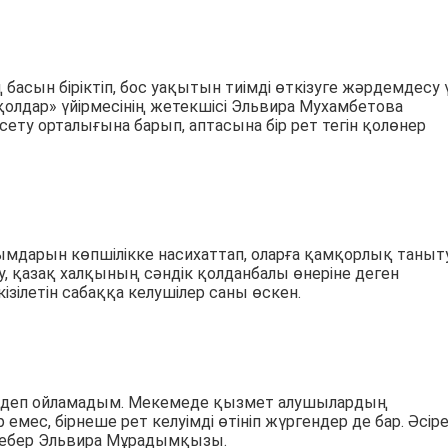
асын біріктіп, бос уақытын тиімді өткізуге жәрдемдесу 
олдар» үйірмесінің жетекшісі Эльвира Мухамбетова
ету орталығына барып, аптасына бір рет тегін қолөнер
дарын көпшілікке насихаттап, оларға қамқорлық таныт
 қазақ халқының сәндік қолданбалы өнеріне деген
ілетін сабаққа келушілер саны өскен.
ды деп ойламадым. Мекемеде қызмет алушылардың
емес, бірнеше рет келуімді өтініп жүргендер де бар. Әсір
 шебер Эльвира Мұрадымқызы.