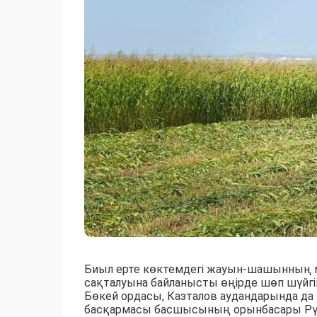
Биыл ерте көктемдегі жауын-шашынның 
сақталуына байланысты өңірде шөп шүйгі
Бөкей ордасы, Казталов аудандарында 
басқармасы басшысының орынбасары Рү