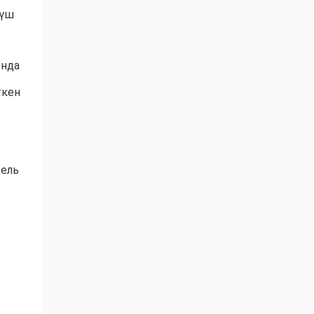
 үш
ында
ткен
зель