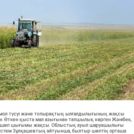
мол түсуі және топырақтың ылғалдылығының жақсы
н. Өткен қыста мал азығынан тапшылық көрген Жәнібек,
да шөп шығымы жақсы. Облыстық ауыл шаруашылығы
стем Зұлқашевтың айтуынша, былтыр шөптің орташа