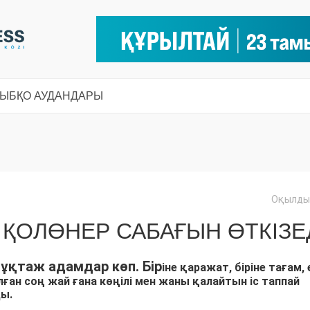
СЫ
БҚО АУДАНДАРЫ
Оқылды:
ҚОЛӨНЕР САБАҒЫН ӨТКІЗЕ
ұқтаж адамдар көп. Бір
ін
е қаражат, бір
ін
е
тағам
,
ған соң жай ғана көңілі мен жаны қалайтын іс таппай
ды.