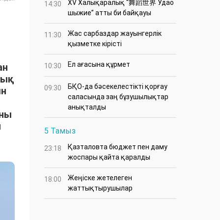
XV Халықаралық “舞蹈世界 Удао
14:30
шыжие” атты би байқауы
Жас сарбаздар жауынгерлік
11:30
қызметке кірісті
Ел ағасына құрмет
ан
10:30
тық
БҚО-да бәсекелестікті қорғау
09:30
ын
саласында заң бұзушылықтар
анықталды
ыны
н
5 Тамыз
Қазталовта бюджет пен даму
23:18
жоспары қайта қаралды
Жеңіске жетелеген
18:00
жаттықтырушылар