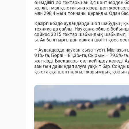
өнімділігі әр гектарынан 3,4 центнерден б
жылғы мал қыстағына кіреді деп жоспарла
млн 298,4 мың тоннаны құрайды. Одан бас
Қазіргі кезде аудандарда шөп шабудың қы
техника да сайлы. Науқанға облыс бойынш
сәйкес 3315 гектар шабындық шабылып, 1
ы. Ал былтырғыдан қалған шөпті қоса есе
– Аудандарда науқан қыза түсті. Мал азы
91%-ға, Бөрлі – 81,3%-ға, Сырым – 79,6%-ғ
жеткізді. Басқалары сәл кейіндеу келеді.
азығын дайындап алуға уақыт бар. Сондық
қыстаққа шөптің жыл жарымдық қорын дай