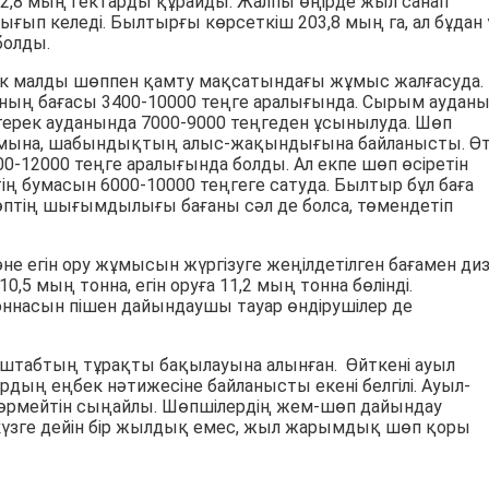
2,8 мың гектарды құрайды. Жалпы өңірде жыл санап
ғып келеді. Былтырғы көрсеткіш 203,8 мың га, ал бұдан
болды.
ік малды шөппен қамту мақсатындағы жұмыс жалғасуда.
ның бағасы 3400-10000 теңге аралығында. Сырым аудан
йтерек ауданында 7000-9000 теңгеден ұсынылуда. Шөп
ымына, шабындықтың алыс-жақындығына байланысты. Ө
12000 теңге аралығында болды. Ал екпе шөп өсіретін
ң бумасын 6000-10000 теңгеге сатуда. Былтыр бұл баға
өптің шығымдылығы бағаны сәл де болса, төмендетіп
е егін ору жұмысын жүргізуге жеңілдетілген бағамен ди
,5 мың тонна, егін оруға 11,2 мың тонна бөлінді.
оннасын пішен дайындаушы тауар өндірушілер де
штабтың тұрақты бақылауына алынған. Өйткені ауыл
ң еңбек нәтижесіне байланысты екені белгілі. Ауыл-
өрмейтін сыңайлы. Шөпшілердің жем-шөп дайындау
күзге дейін бір жылдық емес, жыл жарымдық шөп қоры