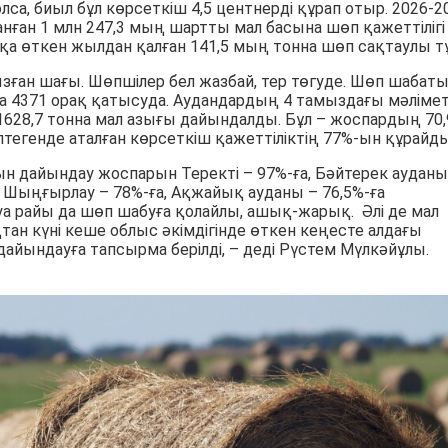
олса, биыл бұл көрсеткіш 4,5 центнерді құрап отыр. 2026-2
нған 1 млн 247,3 мың шартты мал басына шөп қажеттілігі
қа өткен жылдан қалған 141,5 мың тонна шөп сақтаулы тұ
зған шағы. Шөпшілер бел жазбай, тер төгуде. Шөп шабат
а 4371 орақ қатысуда. Аудандардың 4 тамыздағы мәлімет
628,7 тонна мал азығы дайындалды. Бұл – жоспардың 70,
птегенде аталған көрсеткіш қажеттіліктің 77%-ын құрайды
ғын дайындау жоспарын Теректі – 97%-ға, Бәйтерек ауданы
а, Шыңғырлау – 78%-ға, Ақжайық ауданы – 76,5%-ға
 Ауа райы да шөп шабуға қолайлы, ашық-жарық. Әлі де мал
тан күні кеше облыс әкімдігінде өткен кеңесте алдағы
ындауға тапсырма берілді, – деді Рүстем Мүлкәйұлы.