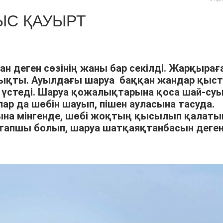
С ҚАУЫРТ
ан деген сөзінің жаны бар секілді. Жарқырағ
шықты. Ауылдағы шаруа баққан жандар қыс
үстеді. Шаруа қожалықтарына қоса шай-су
р да шөбін шауып, пішен ауласына тасуда.
арына мінгенде, шөбі жоқтың қысылып қалат
тапшы болып, шаруа шатқаяқтанбасын деге