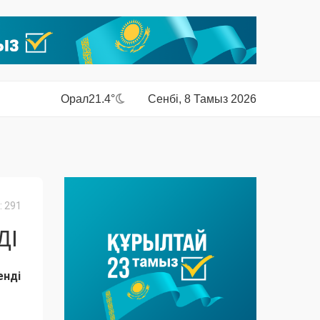
Орал
21.4°
Сенбі, 8 Тамыз 2026
 291
ДІ
 енді