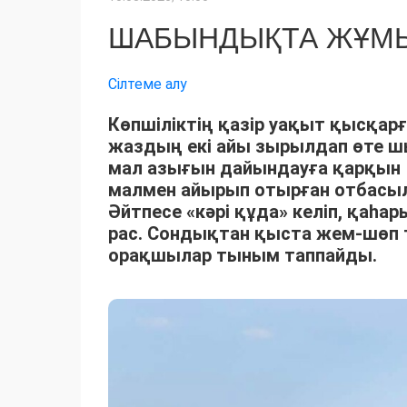
ШАБЫНДЫҚТА ЖҰМЫ
Сілтеме алу
Көпшіліктің қазір уақыт қысқарғ
жаздың екі айы зырылдап өте 
мал азығын дайындауға қарқын 
малмен айырып отырған отбасыла
Әйтпесе «кәрі құда» келіп, қаһ
рас. Сондықтан қыста жем-шөп 
орақшылар тыным таппайды.