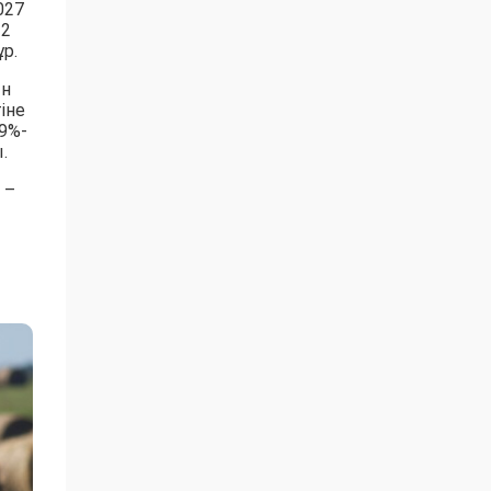
027
 2
р.
ын
іне
9%-
.
 –