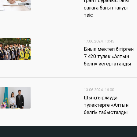
Грант сұраныстағы
салаға бағытталуы
тиіс
17.06.2024, 10:45
Биыл мектеп бітірген
7 420 түлек «Алтын
белгі» иегері атанды
13.06.2024, 16:00
Шыңғырлауда
түлектерге «Алтын
белгі» табысталды