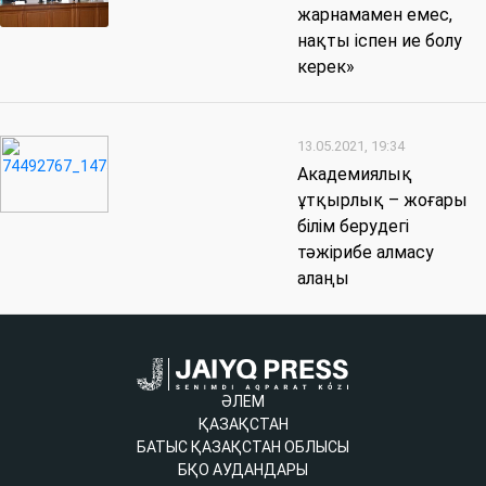
жарнамамен емес,
нақты іспен ие болу
керек»
13.05.2021, 19:34
Академиялық
ұтқырлық – жоғары
білім берудегі
тәжірибе алмасу
алаңы
ӘЛЕМ
ҚАЗАҚСТАН
БАТЫС ҚАЗАҚСТАН ОБЛЫСЫ
БҚО АУДАНДАРЫ