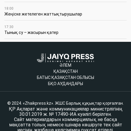
18:00
Жеңіске жетелеген жаттықтырушылар
17:30
Тынық су – жасырын қатер
ӘЛЕМ
ҚАЗАҚСТАН
БАТЫС ҚАЗАҚСТАН ОБЛЫСЫ
БҚО АУДАНДАРЫ
© 2024. «Zhaikpress.kz». ЖШС Барлық құқықтар қорғалған.
ҚР Ақпарат және коммуникациялар министрлігінің
30.01.2019 ж. № 17490-ИА куәлігі берілген.
Сайт материалдарын коммерциялық не басқа
мақсатта толық немесе ішінара көшіруге тек сайт
иесінің жазбаша келісімімен рұқсат етіледі.