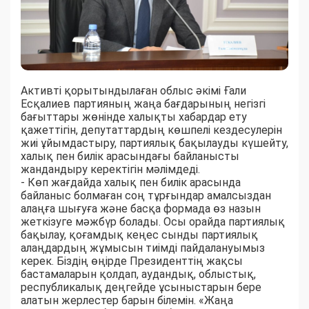
Активті қорытындылаған облыс әкімі Ғали
Есқалиев партияның жаңа бағдарының негізгі
бағыттары жөнінде халықты хабардар ету
қажеттігін, депутаттардың көшпелі кездесулерін
жиі ұйымдастыру, партиялық бақылауды күшейту,
халық пен билік арасындағы байланысты
жандандыру керектігін мәлімдеді.
- Көп жағдайда халық пен билік арасында
байланыс болмаған соң тұрғындар амалсыздан
алаңға шығуға және басқа формада өз назын
жеткізуге мәжбүр болады. Осы орайда партиялық
бақылау, қоғамдық кеңес сынды партиялық
алаңдардың жұмысын тиімді пайдалануымыз
керек. Біздің өңірде Президенттің жақсы
бастамаларын қолдап, аудандық, облыстық,
республикалық деңгейде ұсыныстарын бере
алатын жерлестер барын білемін. «Жаңа