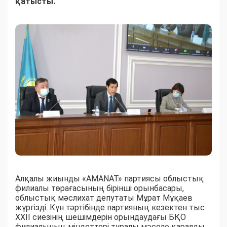
қатысты.
Алқалы жиынды «AMANAT» партиясы облыстық
филиалы төрағасының бірінші орынбасары,
облыстық мәслихат депутаты Мұрат Мұқаев
жүргізді. Күн тәртібінде партияның кезектен тыс
XXII сиезінің шешімдерін орындаудағы БҚО
филиалының міндеттері туралы мәселе қаралды.