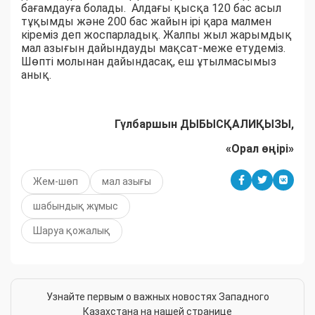
бағамдауға болады. Алдағы қысқа 120 бас асыл
тұқымды және 200 бас жайын ірі қара малмен
кіреміз деп жоспарладық. Жалпы жыл жарымдық
мал азығын дайындауды мақсат-меже етудеміз.
Шөпті молынан дайындасақ, еш ұтылмасымыз
анық.
Гүлбаршын ДЫБЫСҚАЛИҚЫЗЫ,
«Орал өңірі»
Жем-шөп
мал азығы
шабындық жұмыс
Шаруа қожалық
Узнайте первым о важных новостях Западного
Казахстана на нашей странице