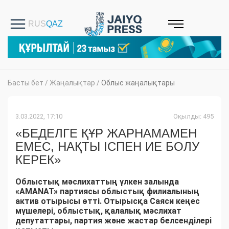
Басты бет
/
Жаңалықтар
/
Облыс жаңалықтары
3.03.2022, 17:10
Оқылды: 495
«БЕДЕЛГЕ ҚҰР ЖАРНАМАМЕН
ЕМЕС, НАҚТЫ ІСПЕН ИЕ БОЛУ
КЕРЕК»
Облыстық мәслихаттың үлкен залында
«AMANAT» партиясы облыстық филиалының
актив отырысы өтті. Отырысқа Саяси кеңес
мүшелері, облыстық, қалалық мәслихат
депутаттары, партия және жастар белсенділері