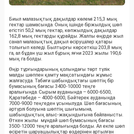
Биыл малазықтық дақылдар көлемі 215,3 мың
гектар шамасында. Оның ішінде біржылдық шөп
егістігі 50,2 мың гектар, көпжылдық дақылдар
162,8 мың гектарды құрайды. Жалпы өңірде жыл
санап малазықтық дақыл өсірушілер қатары
толығып келеді. Былтырғы көрсеткіш 203,8 мың
га, ал бұдан үш жыл бұрын, яғни 2023 жылы 190,6
мың га болды.
Өңір тұрғындарының қолындағы төрт түлік
малды шөппен қамту мақсатындағы жұмыс
жалғасуда. Табиғи шабындықтағы шөптің бір
бумасының бағасы 3400-10000 теңге
аралығында. Сырым ауданында – 6000-6500,
Қаратөбеде – 4000-6000, Бәйтерек ауданында
7000-9000 теңгеден ұсынылуда. Шөп бағасының
әртүрлі болуына шөптің шығымына,
шабындықтың алыс-жақындығына байланысты.
Өткен жылы мұндай шөп бумасының бағасы
3500-12000 теңге аралығында болды. Ал екпе шөп
өсіретін шаруашылықтар өздерінен артылған