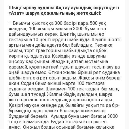
Шыңғырлау ауданы Ақтау ауылдық округіндегі
«Азат» шаруа қожалығының жетекшісі:
– Биылғы қыстаққа 300 бас ірі қара, 500 уақ
жандық, 100 жылқы малына 3000 бума шөп
дайындауымыз керек. Шөптің шығымы әр
гектарына 10 центнерден шабылуда. Шүйгін шөпті
артығымен дайындауға бел байладық. Техника
сайлы, төрт тракторшы шабындықта еңбек
көрігін қыздыруда. Қазірдің өзінде шаруаны
еңсеру қарқынды. Жаздың аптап ыстығына
қарамай, қурап кетпей тұрып шауып, тасып алу да
оңай шаруа емес. Өткен жылы бірінші рет суданка
шөбін егіп, екі рет орып алдым. Жақсы өнім береді
екен. Содан биыл екінші мәрте 100 гектарға
суданка өсірдім. Шамамен 100 гектардан бір мың
бума шөп түседі. Жалпы біздің ауылдың шаруа
жігіттері екпе шөп егуді әлдеқашан қолға алды.
Қазіргі науқан кезінде де, былайғы уақытта да бір-
бірімізді қолдап, қажет болғанда көмегімізді
бұлдамай береміз. Ауылда бума шөп бағасы 3000
теңге шамасында. Бұдан жоғары көтерілген
емес. Он жыл болды осындай бағамен халыққа