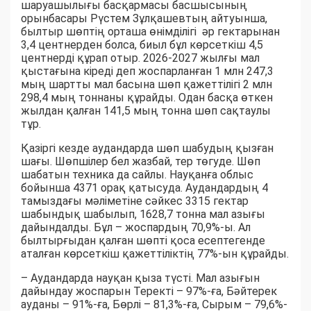
шаруашылығы басқармасы басшысының
орынбасары Рүстем Зұлқашевтың айтуынша,
былтыр шөптің орташа өнімділігі әр гектарынан
3,4 центнерден болса, биыл бұл көрсеткіш 4,5
центнерді құрап отыр. 2026-2027 жылғы мал
қыстағына кіреді деп жоспарланған 1 млн 247,3
мың шартты мал басына шөп қажеттілігі 2 млн
298,4 мың тоннаны құрайды. Одан басқа өткен
жылдан қалған 141,5 мың тонна шөп сақтаулы
тұр.
Қазіргі кезде аудандарда шөп шабудың қызған
шағы. Шөпшілер бел жазбай, тер төгуде. Шөп
шабатын техника да сайлы. Науқанға облыс
бойынша 4371 орақ қатысуда. Аудандардың 4
тамыздағы мәліметіне сәйкес 3315 гектар
шабындық шабылып, 1628,7 тонна мал азығы
дайындалды. Бұл – жоспардың 70,9%-ы. Ал
былтырғыдан қалған шөпті қоса есептегенде
аталған көрсеткіш қажеттіліктің 77%-ын құрайды.
– Аудандарда науқан қыза түсті. Мал азығын
дайындау жоспарын Теректі – 97%-ға, Бәйтерек
ауданы – 91%-ға, Бөрлі – 81,3%-ға, Сырым – 79,6%-