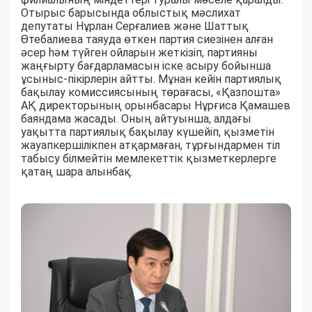
Отырыс барысында облыстық мәслихат
депутаты Нұрлан Серғалиев және Шаттық
Өтебалиева таяуда өткен партия сиезінен алған
әсер һәм түйген ойларын жеткізіп, партияны
жаңғырту бағдарламасын іске асыру бойынша
ұсыныс-пікірлерін айтты. Мұнан кейін партиялық
бақылау комиссиясының төрағасы, «Қазпошта»
АҚ директорының орынбасары Нұрғиса Қамашев
баяндама жасады. Оның айтуынша, алдағы
уақытта партиялық бақылау күшейіп, қызметін
жауапкершілікпен атқармаған, тұрғындармен тіл
табысу білмейтін мемлекеттік қызметкерлерге
қатаң шара алынбақ.