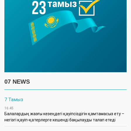
07 NEWS
7 Тамыз
16:45
Балалардың жазғы кезеңдегі қауіпсіздігін қамтамасыз ету –
негізгі қауіп-қатерлерге кешенді бақылауды талап етеді