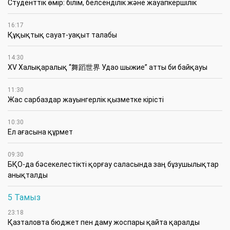
Студенттік өмір: білім, белсенділік және жауапкершілік
16:17
Құқықтық сауат-уақыт талабы
14:30
XV Халықаралық “舞蹈世界 Удао шыжие” атты би байқауы
11:30
Жас сарбаздар жауынгерлік қызметке кірісті
10:30
Ел ағасына құрмет
09:30
БҚО-да бәсекелестікті қорғау саласында заң бұзушылықтар
анықталды
5 Тамыз
23:18
Қазталовта бюджет пен даму жоспары қайта қаралды