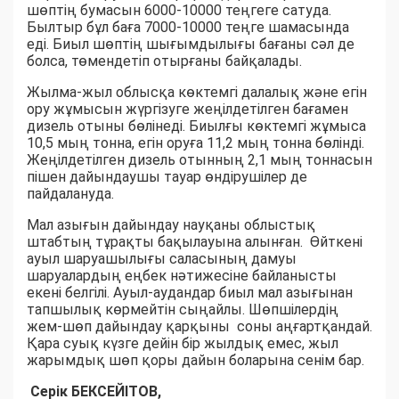
шөптің бумасын 6000-10000 теңгеге сатуда.
Былтыр бұл баға 7000-10000 теңге шамасында
еді. Биыл шөптің шығымдылығы бағаны сәл де
болса, төмендетіп отырғаны байқалады.
Жылма-жыл облысқа көктемгі далалық және егін
ору жұмысын жүргізуге жеңілдетілген бағамен
дизель отыны бөлінеді. Биылғы көктемгі жұмыса
10,5 мың тонна, егін оруға 11,2 мың тонна бөлінді.
Жеңілдетілген дизель отынның 2,1 мың тоннасын
пішен дайындаушы тауар өндірушілер де
пайдалануда.
Мал азығын дайындау науқаны облыстық
штабтың тұрақты бақылауына алынған. Өйткені
ауыл шаруашылығы саласының дамуы
шаруалардың еңбек нәтижесіне байланысты
екені белгілі. Ауыл-аудандар биыл мал азығынан
тапшылық көрмейтін сыңайлы. Шөпшілердің
жем-шөп дайындау қарқыны соны аңғартқандай.
Қара суық күзге дейін бір жылдық емес, жыл
жарымдық шөп қоры дайын боларына сенім бар.
Серік БЕКСЕЙІТОВ,