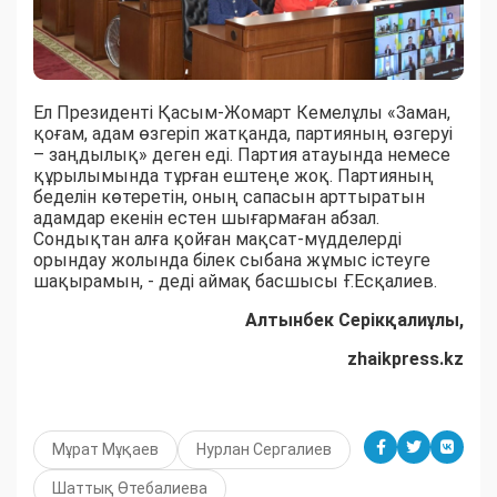
Ел Президенті Қасым-Жомарт Кемелұлы «Заман,
қоғам, адам өзгеріп жатқанда, партияның өзгеруі
– заңдылық» деген еді. Партия атауында немесе
құрылымында тұрған ештеңе жоқ. Партияның
беделін көтеретін, оның сапасын арттыратын
адамдар екенін естен шығармаған абзал.
Сондықтан алға қойған мақсат-мүдделерді
орындау жолында білек сыбана жұмыс істеуге
шақырамын, - деді аймақ басшысы Ғ.Есқалиев.
Алтынбек Серікқалиұлы,
zhaikpress.kz
Мұрат Мұқаев
Нурлан Сергалиев
Шаттық Өтебалиева