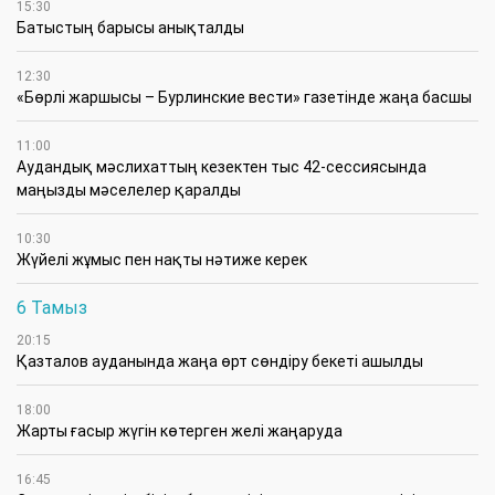
15:30
Батыстың барысы анықталды
12:30
«Бөрлі жаршысы – Бурлинские вести» газетінде жаңа басшы
11:00
Аудандық мәслихаттың кезектен тыс 42-сессиясында
маңызды мәселелер қаралды
10:30
Жүйелі жұмыс пен нақты нәтиже керек
6 Тамыз
20:15
Қазталов ауданында жаңа өрт сөндіру бекеті ашылды
18:00
Жарты ғасыр жүгін көтерген желі жаңаруда
16:45