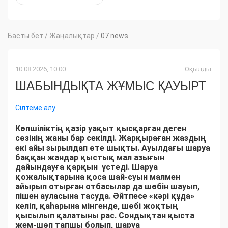
Басты бет
/
Жаңалықтар
/
07 news
10.08.2026, 10:00
Оқылды:
ШАБЫНДЫҚТА ЖҰМЫС ҚАУЫРТ
Сілтеме алу
Көпшіліктің қазір уақыт қысқарған деген
сөзінің жаны бар секілді. Жарқыраған жаздың
екі айы зырылдап өте шықты. Ауылдағы шаруа
баққан жандар қыстық мал азығын
дайындауға қарқын үстеді. Шаруа
қожалықтарына қоса шай-суын малмен
айырып отырған отбасылар да шөбін шауып,
пішен ауласына тасуда. Әйтпесе «кәрі құда»
келіп, қаһарына мінгенде, шөбі жоқтың
қысылып қалатыны рас. Сондықтан қыста
жем-шөп тапшы болып, шаруа