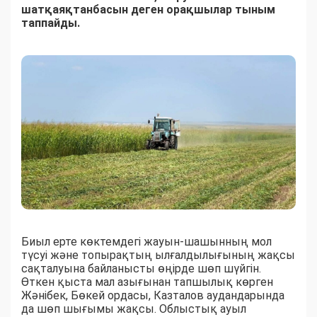
шатқаяқтанбасын деген орақшылар тыным
таппайды.
Биыл ерте көктемдегі жауын-шашынның мол
түсуі және топырақтың ылғалдылығының жақсы
сақталуына байланысты өңірде шөп шүйгін.
Өткен қыста мал азығынан тапшылық көрген
Жәнібек, Бөкей ордасы, Казталов аудандарында
да шөп шығымы жақсы. Облыстық ауыл