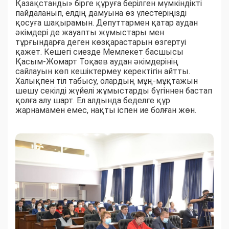
Қазақстанды» бірге құруға берілген мүмкіндікті
пайдаланып, елдің дамуына өз үлестеріңізді
қосуға шақырамын. Депуттармен қатар аудан
әкімдері де жауапты жұмыстары мен
тұрғындарға деген көзқарастарын өзгертуі
қажет. Кешегі сиезде Мемлекет басшысы
Қасым-Жомарт Тоқаев аудан әкімдерінің
сайлауын көп кешіктермеу керектігін айтты.
Халықпен тіл табысу, олардың мұң-мұқтажын
шешу секілді жүйелі жұмыстарды бүгіннен бастап
қолға алу шарт. Ел алдында беделге құр
жарнамамен емес, нақты іспен ие болған жөн.