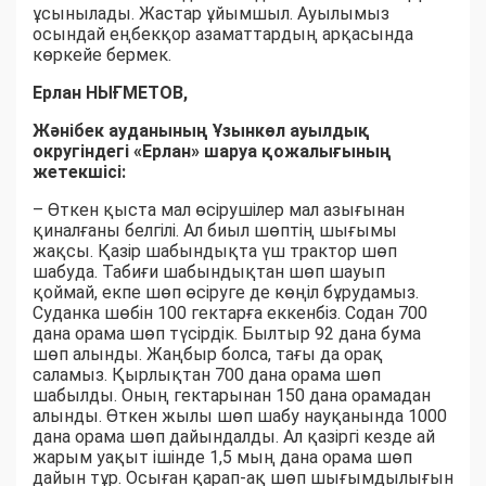
ұсынылады. Жастар ұйымшыл. Ауылымыз
осындай еңбекқор азаматтардың арқасында
көркейе бермек.
Ерлан НЫҒМЕТОВ,
Жәнібек ауданының Ұзынкөл ауылдық
округіндегі «Ерлан» шаруа қожалығының
жетекшісі:
– Өткен қыста мал өсірушілер мал азығынан
қиналғаны белгілі. Ал биыл шөптің шығымы
жақсы. Қазір шабындықта үш трактор шөп
шабуда. Табиғи шабындықтан шөп шауып
қоймай, екпе шөп өсіруге де көңіл бұрудамыз.
Суданка шөбін 100 гектарға еккенбіз. Содан 700
дана орама шөп түсірдік. Былтыр 92 дана бума
шөп алынды. Жаңбыр болса, тағы да орақ
саламыз. Қырлықтан 700 дана орама шөп
шабылды. Оның гектарынан 150 дана орамадан
алынды. Өткен жылы шөп шабу науқанында 1000
дана орама шөп дайындалды. Ал қазіргі кезде ай
жарым уақыт ішінде 1,5 мың дана орама шөп
дайын тұр. Осыған қарап-ақ шөп шығымдылығын