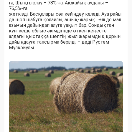
ға, Шыңғырлау – 78%-ға, Ақжайық ауданы –
76,5%-ға
жеткізді. Басқалары сәл кейіндеу келеді. Ауа райы
да шөп шабуға қолайлы, ашық-жарық. Әлі де мал
азығын дайындап алуға уақыт бар. Сондықтан
күні кеше облыс әкімдігінде өткен кеңесте
алдағы қыстаққа шөптің жыл жарымдық қорын
дайындауға тапсырма берілді, – деді Рүстем
Мүлкәйұлы.