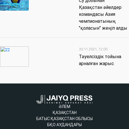
Су добынан
Қазақстан әйелдер
командасы Азия
чемпионатының
"қоласын" жеңіп алды
30.11.2021, 12:00
Тәуелсіздік тойына
арналған жарыс
ӘЛЕМ
ҚАЗАҚСТАН
БАТЫС ҚАЗАҚСТАН ОБЛЫСЫ
БҚО АУДАНДАРЫ