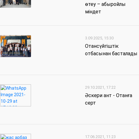
өтеу – абыройлы
міндет
3.09.2025, 15:30
Отансүйгіштік
отбасынан басталады
29.10.2021, 17:22
Әскери ант - Отанға
серт
17.06.2021, 11:23