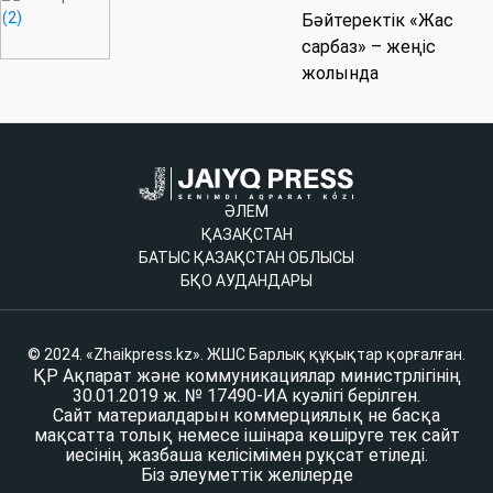
Бәйтеректік «Жас
сарбаз» – жеңіс
жолында
ӘЛЕМ
ҚАЗАҚСТАН
БАТЫС ҚАЗАҚСТАН ОБЛЫСЫ
БҚО АУДАНДАРЫ
© 2024. «Zhaikpress.kz». ЖШС Барлық құқықтар қорғалған.
ҚР Ақпарат және коммуникациялар министрлігінің
30.01.2019 ж. № 17490-ИА куәлігі берілген.
Сайт материалдарын коммерциялық не басқа
мақсатта толық немесе ішінара көшіруге тек сайт
иесінің жазбаша келісімімен рұқсат етіледі.
Біз әлеуметтік желілерде