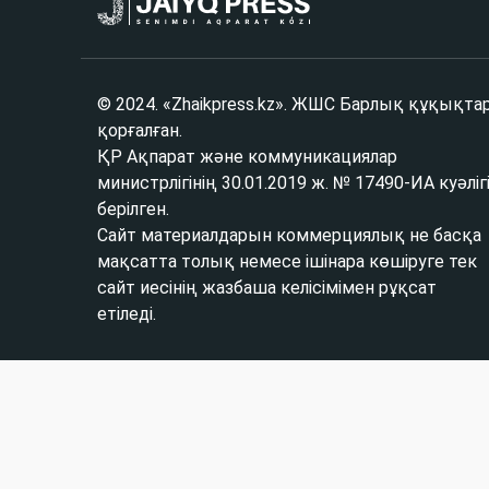
© 2024. «Zhaikpress.kz». ЖШС Барлық құқықта
қорғалған.
ҚР Ақпарат және коммуникациялар
министрлігінің 30.01.2019 ж. № 17490-ИА куәліг
берілген.
Сайт материалдарын коммерциялық не басқа
мақсатта толық немесе ішінара көшіруге тек
сайт иесінің жазбаша келісімімен рұқсат
етіледі.