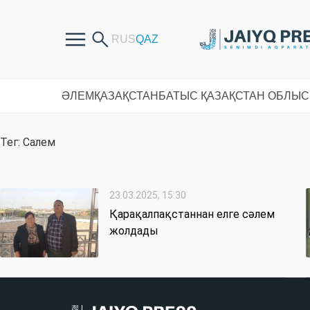
ӘЛЕМ
ҚАЗАҚСТАН
БАТЫС ҚАЗАҚСТАН ОБЛЫ
Тег: Салем
23.03.2025, 15:30
Қарақалпақстаннан елге сәлем
жолдады