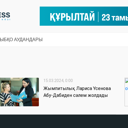
СЫ
БҚО АУДАНДАРЫ
15.03.2024, 0:00
Жымпитылық Лариса Үсенова
Абу-Дабиден сәлем жолдады