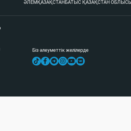
ӘЛЕМ
ҚАЗАҚСТАН
БАТЫС ҚАЗАҚСТАН ОБЛЫС
р
і
Біз әлеуметтік желілерде