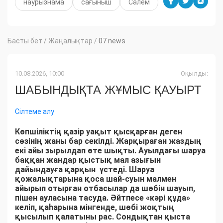
наурызнама
сағыныш
Салем
Басты бет
/
Жаңалықтар
/
07 news
10.08.2026, 10:00
Оқылды:
ШАБЫНДЫҚТА ЖҰМЫС ҚАУЫРТ
Сілтеме алу
Көпшіліктің қазір уақыт қысқарған деген
сөзінің жаны бар секілді. Жарқыраған жаздың
екі айы зырылдап өте шықты. Ауылдағы шаруа
баққан жандар қыстық мал азығын
дайындауға қарқын үстеді. Шаруа
қожалықтарына қоса шай-суын малмен
айырып отырған отбасылар да шөбін шауып,
пішен ауласына тасуда. Әйтпесе «кәрі құда»
келіп, қаһарына мінгенде, шөбі жоқтың
қысылып қалатыны рас. Сондықтан қыста