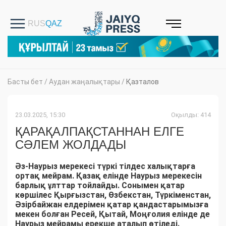
Басты бет
/
Аудан жаңалықтары
/
Қазталов
23.03.2025, 15:30
Оқылды: 414
ҚАРАҚАЛПАҚСТАННАН ЕЛГЕ
СӘЛЕМ ЖОЛДАДЫ
Әз-Наурыз мерекесі түркі тілдес халықтарға
ортақ мейрам. Қазақ елінде Наурыз мерекесін
барлық ұлттар тойлайды. Сонымен қатар
көршілес Қырғызстан, Өзбекстан, Түркіменстан,
Әзірбайжан елдерімен қатар қандастарымызға
мекен болған Ресей, Қытай, Моңғолия елінде де
Наурыз мейрамы ерекше аталып өтіледі.