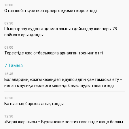
10:00
Отан шебін күзеткен ерлерге құрмет көрсетілді
09:30
​Шыңғырлау ауданында мал азығын дайындау жоспары 78
пайызға орындалды
09:00
​Теректіде жас отбасыларға арналған тренинг өтті
7 Тамыз
16:45
Балалардың жазғы кезеңдегі қауіпсіздігін қамтамасыз ету –
негізгі қауіп-қатерлерге кешенді бақылауды талап етеді
15:30
Батыстың барысы анықталды
12:30
«Бөрлі жаршысы – Бурлинские вести» газетінде жаңа басшы