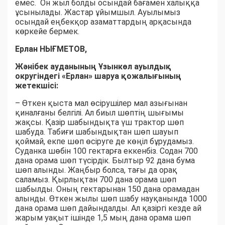
емес. Он жыл болды осындай бағамен халыққа
ұсынылады. Жастар ұйымшыл. Ауылымыз
осындай еңбекқор азаматтардың арқасында
көркейе бермек.
Ерлан НЫҒМЕТОВ,
Жәнібек ауданының Ұзынкөл ауылдық
округіндегі «Ерлан» шаруа қожалығының
жетекшісі:
– Өткен қыста мал өсірушілер мал азығынан
қиналғаны белгілі. Ал биыл шөптің шығымы
жақсы. Қазір шабындықта үш трактор шөп
шабуда. Табиғи шабындықтан шөп шауып
қоймай, екпе шөп өсіруге де көңіл бұрудамыз.
Суданка шөбін 100 гектарға еккенбіз. Содан 700
дана орама шөп түсірдік. Былтыр 92 дана бума
шөп алынды. Жаңбыр болса, тағы да орақ
саламыз. Қырлықтан 700 дана орама шөп
шабылды. Оның гектарынан 150 дана орамадан
алынды. Өткен жылы шөп шабу науқанында 1000
дана орама шөп дайындалды. Ал қазіргі кезде ай
жарым уақыт ішінде 1,5 мың дана орама шөп