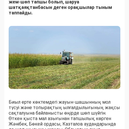
жем-шөп тапшы болып, шаруа
шатқаяқтанбасын деген орақшылар тыным
таппайды.
Биыл ерте көктемдегі жауын-шашынның мол
түсуі және топырақтың ылғалдылығының жақсы
сақталуына байланысты өңірде шөп шүйгін.
Өткен қыста мал азығынан тапшылық көрген
Жәнібек, Бөкей ордасы, Казталов аудандарында