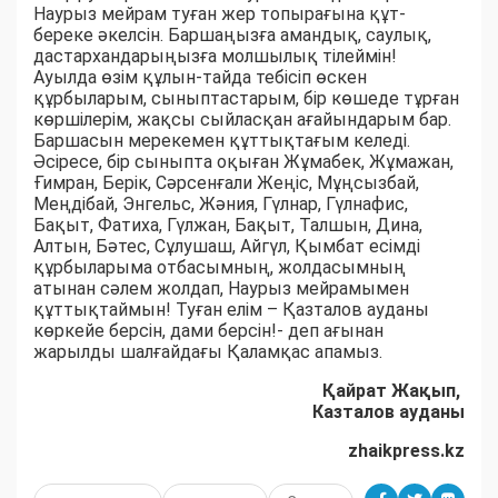
Наурыз мейрам туған жер топырағына құт-
береке әкелсін. Баршаңызға амандық, саулық,
дастархандарыңызға молшылық тілеймін!
Ауылда өзім құлын-тайда тебісіп өскен
құрбыларым, сыныптастарым, бір көшеде тұрған
көршілерім, жақсы сыйласқан ағайындарым бар.
Баршасын мерекемен құттықтағым келеді.
Әсіресе, бір сыныпта оқыған Жұмабек, Жұмажан,
Ғимран, Берік, Сәрсенғали Жеңіс, Мұңсызбай,
Меңдібай, Энгельс, Жәния, Гүлнар, Гүлнафис,
Бақыт, Фатиха, Гүлжан, Бақыт, Талшын, Дина,
Алтын, Бәтес, Сұлушаш, Айгүл, Қымбат есімді
құрбыларыма отбасымның, жолдасымның
атынан сәлем жолдап, Наурыз мейрамымен
құттықтаймын! Туған елім – Қазталов ауданы
көркейе берсін, дами берсін!- деп ағынан
жарылды шалғайдағы Қаламқас апамыз.
Қайрат Жақып,
Казталов ауданы
zhaikpress.kz