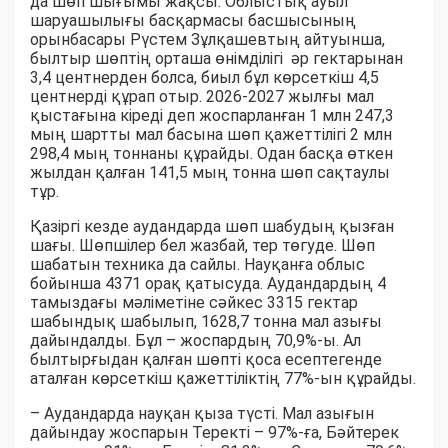
да шөп шығымы жақсы. Облыстық ауыл
шаруашылығы басқармасы басшысының
орынбасары Рүстем Зұлқашевтың айтуынша,
былтыр шөптің орташа өнімділігі әр гектарынан
3,4 центнерден болса, биыл бұл көрсеткіш 4,5
центнерді құрап отыр. 2026-2027 жылғы мал
қыстағына кіреді деп жоспарланған 1 млн 247,3
мың шартты мал басына шөп қажеттілігі 2 млн
298,4 мың тоннаны құрайды. Одан басқа өткен
жылдан қалған 141,5 мың тонна шөп сақтаулы
тұр.
Қазіргі кезде аудандарда шөп шабудың қызған
шағы. Шөпшілер бел жазбай, тер төгуде. Шөп
шабатын техника да сайлы. Науқанға облыс
бойынша 4371 орақ қатысуда. Аудандардың 4
тамыздағы мәліметіне сәйкес 3315 гектар
шабындық шабылып, 1628,7 тонна мал азығы
дайындалды. Бұл – жоспардың 70,9%-ы. Ал
былтырғыдан қалған шөпті қоса есептегенде
аталған көрсеткіш қажеттіліктің 77%-ын құрайды.
– Аудандарда науқан қыза түсті. Мал азығын
дайындау жоспарын Теректі – 97%-ға, Бәйтерек