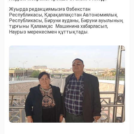
Жуырда редакциямызға Өзбекстан
Республикасы, Қарақалпақстан Автономиялық
Республикасы, Бируни ауданы, Бируни ауылының
тұрғыны Қаламқас Машинина хабарласып,
Наурыз мерекесімен құттықтады.