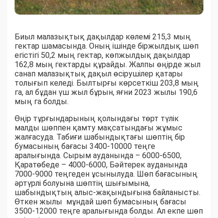
Биыл малазықтық дақылдар көлемі 215,3 мың
гектар шамасында. Оның ішінде біржылдық шөп
егістігі 50,2 мың гектар, көпжылдық дақылдар
162,8 мың гектарды құрайды. Жалпы өңірде жыл
санап малазықтық дақыл өсірушілер қатары
толығып келеді. Былтырғы көрсеткіш 203,8 мың
га, ал бұдан үш жыл бұрын, яғни 2023 жылы 190,6
мың га болды.
Өңір тұрғындарының қолындағы төрт түлік
малды шөппен қамту мақсатындағы жұмыс
жалғасуда. Табиғи шабындықтағы шөптің бір
бумасының бағасы 3400-10000 теңге
аралығында. Сырым ауданында – 6000-6500,
Қаратөбеде – 4000-6000, Бәйтерек ауданында
7000-9000 теңгеден ұсынылуда. Шөп бағасының
әртүрлі болуына шөптің шығымына,
шабындықтың алыс-жақындығына байланысты.
Өткен жылы мұндай шөп бумасының бағасы
3500-12000 теңге аралығында болды. Ал екпе шөп