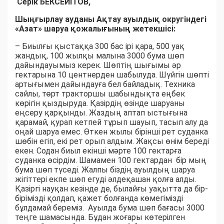
Серік БЕКСЕЙІТОВ,
Шыңғырлау ауданы Ақтау ауылдық округіндегі
«Азат» шаруа қожалығының жетекшісі:
– Биылғы қыстаққа 300 бас ірі қара, 500 уақ
жандық, 100 жылқы малына 3000 бума шөп
дайындауымыз керек. Шөптің шығымы әр
гектарына 10 центнерден шабылуда. Шүйгін шөпті
артығымен дайындауға бел байладық. Техника
сайлы, төрт тракторшы шабындықта еңбек
көрігін қыздыруда. Қазірдің өзінде шаруаны
еңсеру қарқынды. Жаздың аптап ыстығына
қарамай, қурап кетпей тұрып шауып, тасып алу да
оңай шаруа емес. Өткен жылы бірінші рет суданка
шөбін егіп, екі рет орып алдым. Жақсы өнім береді
екен. Содан биыл екінші мәрте 100 гектарға
суданка өсірдім. Шамамен 100 гектардан бір мың
бума шөп түседі. Жалпы біздің ауылдың шаруа
жігіттері екпе шөп егуді әлдеқашан қолға алды.
Қазіргі науқан кезінде де, былайғы уақытта да бір-
бірімізді қолдап, қажет болғанда көмегімізді
бұлдамай береміз. Ауылда бума шөп бағасы 3000
теңге шамасында. Бұдан жоғары көтерілген