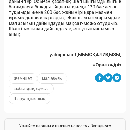
дайын тұр. Осыған қарап-ақ шөп шығымдылығын
бағамдауға болады. Алдағы қысқа 120 бас асыл
тұқымды және 200 бас жайын ірі қара малмен
кіреміз деп жоспарладық. Жалпы жыл жарымдық
мал азығын дайындауды мақсат-меже етудеміз.
Шөпті молынан дайындасақ, еш ұтылмасымыз
анық.
Гүлбаршын ДЫБЫСҚАЛИҚЫЗЫ,
«Орал өңірі»
Жем-шөп
мал азығы
шабындық жұмыс
Шаруа қожалық
Узнайте первым о важных новостях Западного