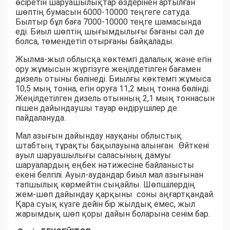
өсіретін шаруашылықтар өздерінен артылған
шөптің бумасын 6000-10000 теңгеге сатуда.
Былтыр бұл баға 7000-10000 теңге шамасында
еді. Биыл шөптің шығымдылығы бағаны сәл де
болса, төмендетіп отырғаны байқалады.
Жылма-жыл облысқа көктемгі далалық және егін
ору жұмысын жүргізуге жеңілдетілген бағамен
дизель отыны бөлінеді. Биылғы көктемгі жұмыса
10,5 мың тонна, егін оруға 11,2 мың тонна бөлінді.
Жеңілдетілген дизель отынның 2,1 мың тоннасын
пішен дайындаушы тауар өндірушілер де
пайдалануда.
Мал азығын дайындау науқаны облыстық
штабтың тұрақты бақылауына алынған. Өйткені
ауыл шаруашылығы саласының дамуы
шаруалардың еңбек нәтижесіне байланысты
екені белгілі. Ауыл-аудандар биыл мал азығынан
тапшылық көрмейтін сыңайлы. Шөпшілердің
жем-шөп дайындау қарқыны соны аңғартқандай.
Қара суық күзге дейін бір жылдық емес, жыл
жарымдық шөп қоры дайын боларына сенім бар.