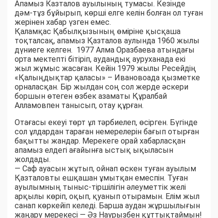
Апамыз Казталов ауылының тумасы. Кезінде
дәм-тұз бұйырып, көрші елге келін болған ол туған
жерінен хабар үзген емес.
Қаламқас Қабылқызының өміріне қысқаша
тоқталсақ, апамыз Қазталов аулында 1960 жылы
дүниеге келген. 1977 Алма Оразбаева атындағы
орта мектепті бітіріп, аудандық ауруханада екі
жыл жұмыс жасаған. Кейін 1979 жылы Ресейдің
«Қалыңдықтар қаласы» – Ивановоада қызметке
орналасқан. Бір жылдан соң сол жерде әскери
боршын өтеген өзбек азаматы Құралбай
Алламовпен танысып, отау құрған.
Отағасы екеуі төрт ұл тәрбиелеп, өсірген. Бүгінде
сол ұлдардан тараған немерелерін бағып отырған
бақытты жандар. Мерекеге орай хабарласқан
апамыз елдегі ағайынға ыстық ықыласын
жолдады.
— Саф ауасын жұтып, ойнап өскен туған ауылым
Қазталовты ешқашан ұмытқан емеспін. Туған
ауылымның тыныс-тіршілігін әлеуметтік желі
арқылы көріп, оқып, қуанып отырамын. Елім жыл
санап көркейіп келеді. Барша аудан жұршылығын
жаңару мерекесі — Әз Наурызбен құттықтаймын!