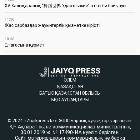
XV Халықаралық “舞蹈世界 Удао шыжие” атты би байқауы
11:30
Жас сарбаздар жауынгерлік қызметке кірісті
10:30
Ел ағасына құрмет
ӘЛЕМ
ҚАЗАҚСТАН
БАТЫС ҚАЗАҚСТАН ОБЛЫСЫ
БҚО АУДАНДАРЫ
© 2024. «Zhaikpress.kz». ЖШС Барлық құқықтар қорғалған.
ҚР Ақпарат және коммуникациялар министрлігінің
30.01.2019 ж. № 17490-ИА куәлігі берілген.
Сайт материалдарын коммерциялық не басқа