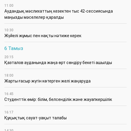
11:00
Аудандық мәслихаттың кезектен тыс 42-сессиясында
маңызды мәселелер қаралды
10:30
Жүйелі жұмыс пен нақты нәтиже керек
6 Тамыз
20:15
Қазталов ауданында жаңа өрт сөндіру бекеті ашылды
18:00
Жарты ғасыр жүгін көтерген желі жаңаруда
16:45
Студенттік өмір: білім, белсенділік және жауапкершілік
16:17
Құқықтық сауат-уақыт талабы
14:30