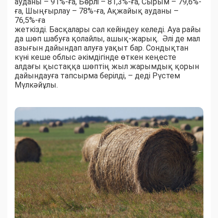
ауданы – 91%-ға, Бөрлі – 81,3%-ға, Сырым – 79,6%-
ға, Шыңғырлау – 78%-ға, Ақжайық ауданы –
76,5%-ға
жеткізді. Басқалары сәл кейіндеу келеді. Ауа райы
да шөп шабуға қолайлы, ашық-жарық. Әлі де мал
азығын дайындап алуға уақыт бар. Сондықтан
күні кеше облыс әкімдігінде өткен кеңесте
алдағы қыстаққа шөптің жыл жарымдық қорын
дайындауға тапсырма берілді, – деді Рүстем
Мүлкәйұлы.