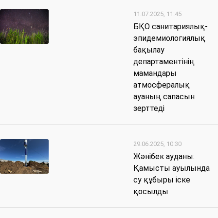
11.07.2025, 11:45
БҚО санитариялық-
эпидемиологиялық
бақылау
департаментінің
мамандары
атмосфералық
ауаның сапасын
зерттеді
29.06.2025, 10:30
Жәнібек ауданы:
Қамысты ауылында
су құбыры іске
қосылды