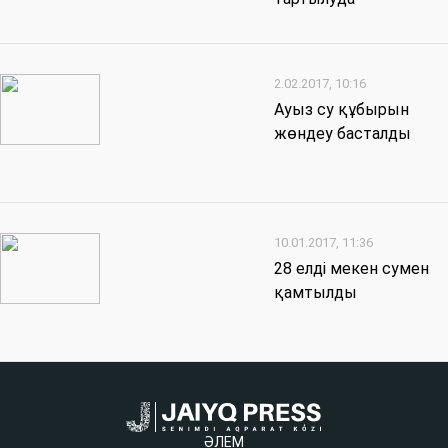
2.02.2017, 10:16
Ауыз су құбырын
жөндеу басталды
10.01.2017, 11:36
28 елді мекен сумен
қамтылды
ӘЛЕМ