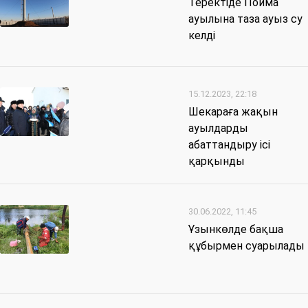
Теректіде Пойма
ауылына таза ауыз су
келді
15.12.2023, 22:18
Шекараға жақын
ауылдарды
абаттандыру ісі
қарқынды
30.06.2022, 11:45
Ұзынкөлде бақша
құбырмен суарылады