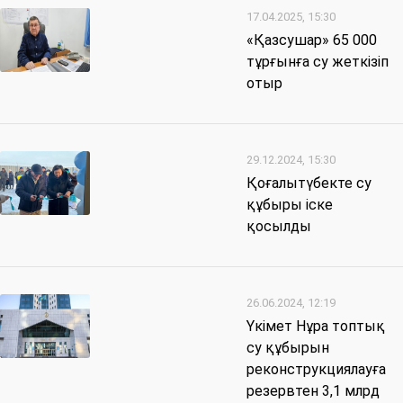
17.04.2025, 15:30
«Қазсушар» 65 000
тұрғынға су жеткізіп
отыр
29.12.2024, 15:30
Қоғалытүбекте су
құбыры іске
қосылды
26.06.2024, 12:19
Үкімет Нұра топтық
су құбырын
реконструкциялауға
резервтен 3,1 млрд