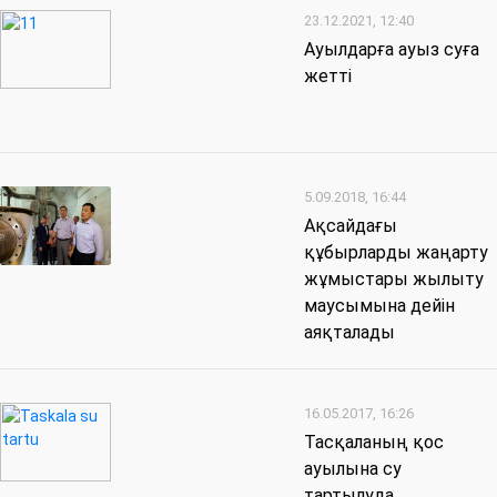
23.12.2021, 12:40
Ауылдарға ауыз суға
жетті
5.09.2018, 16:44
Ақсайдағы
құбырларды жаңарту
жұмыстары жылыту
маусымына дейін
аяқталады
16.05.2017, 16:26
Тасқаланың қос
ауылына су
тартылуда