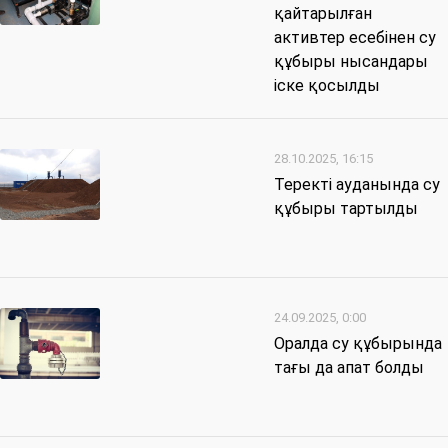
қайтарылған
активтер есебінен су
құбыры нысандары
іске қосылды
28.10.2025, 16:15
Теректі ауданында су
құбыры тартылды
24.09.2025, 0:00
Оралда су құбырында
тағы да апат болды