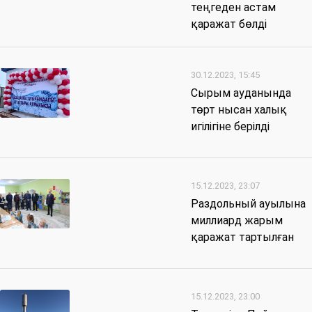
теңгеден астам
қаражат бөлді
30.12.2023, 15:45
Сырым ауданында
төрт нысан халық
игілігіне берілді
15.12.2023, 23:07
Раздольный ауылына
миллиард жарым
қаражат тартылған
15.12.2023, 23:00