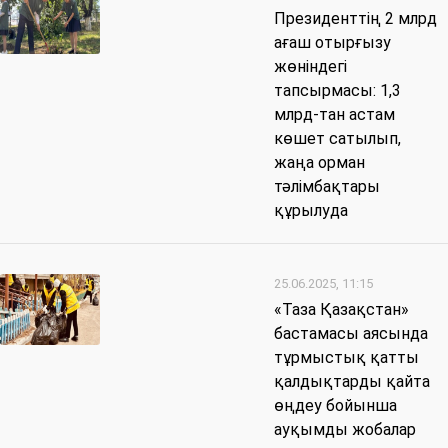
Президенттің 2 млрд
ағаш отырғызу
жөніндегі
тапсырмасы: 1,3
млрд-тан астам
көшет сатылып,
жаңа орман
тәлімбақтары
құрылуда
25.06.2025, 11:15
«Таза Қазақстан»
бастамасы аясында
тұрмыстық қатты
қалдықтарды қайта
өңдеу бойынша
ауқымды жобалар