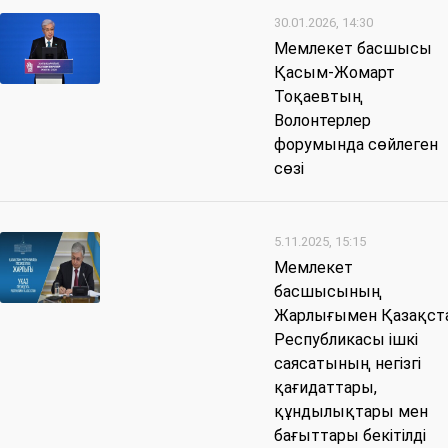
30.01.2026, 14:30
Мемлекет басшысы
Қасым-Жомарт
Тоқаевтың
Волонтерлер
форумында сөйлеген
сөзі
5.11.2025, 15:15
Мемлекет
басшысының
Жарлығымен Қазақст
Республикасы ішкі
саясатының негізгі
қағидаттары,
құндылықтары мен
бағыттары бекітілді