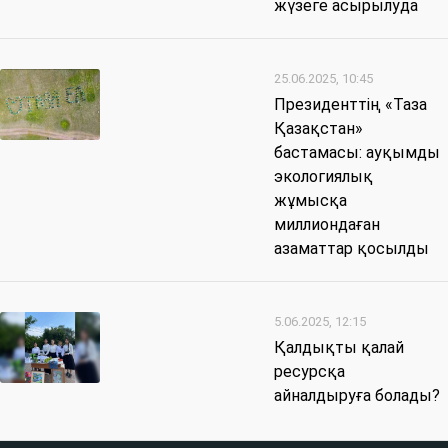
жүзеге асырылуда
25.06.2025, 10:45
Президенттің «Таза
Қазақстан»
бастамасы: ауқымды
экологиялық
жұмысқа
миллиондаған
азаматтар қосылды
5.06.2025, 12:15
Қалдықты қалай
ресурсқа
айналдыруға болады?