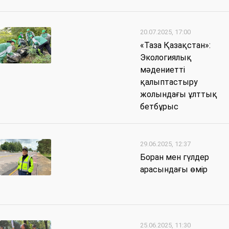
20.07.2025, 17:00
«Таза Қазақстан»:
Экологиялық
мәдениетті
қалыптастыру
жолындағы ұлттық
бетбұрыс
29.06.2025, 12:37
Боран мен гүлдер
арасындағы өмір
25.06.2025, 11:30