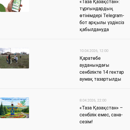
«Таза Қазақстан»:
тұрғындардың
өтінімдері Telegram-
бот арқылы үздіксіз
қабылдануда
10.04.2026, 12:00
Қаратөбе
ауданындағы
сенбілікте 14 гектар
аумақ тазартылды
8.04.2026, 22:00
«Таза Қазақстан» –
сенбілік емес, сана-
сезім!