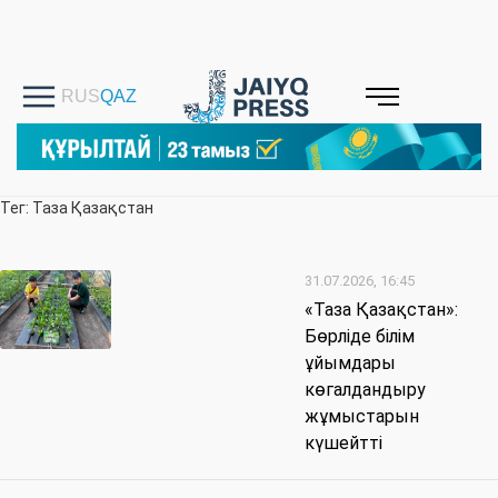
Тег: Таза Қазақстан
31.07.2026, 16:45
«Таза Қазақстан»:
Бөрліде білім
ұйымдары
көгалдандыру
жұмыстарын
күшейтті