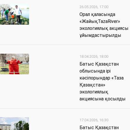
26.05.2026, 17:00
Орал қаласында
«ЖайықTazaRiver»
экологиялық акциясы
ұйымдастырылды
18.04.2026, 18:00
Батыс Қазақстан
облысында ірі
кәсіпорындар «Таза
Қазақстан»
экологиялық
акциясына қосылды
17.04.2026, 16:30
Батыс Қазақстан