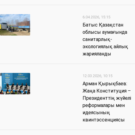
6.04.2026, 15:15
Батыс Қазақстан
облысы аумағында
санитарлық-
экологиялық айлық
жарияланды
12.03.2026, 10:15
Арман Қырықбаев:
Жаңа Конституция –
Президенттің жүйелі
реформалары мен
идеясының
квинтэссенциясы