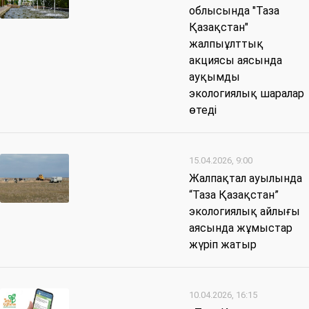
облысында "Таза
Қазақстан"
жалпыұлттық
акциясы аясында
ауқымды
экологиялық шаралар
өтеді
15.04.2026, 9:00
Жалпақтал ауылында
“Таза Қазақстан”
экологиялық айлығы
аясында жұмыстар
жүріп жатыр
10.04.2026, 16:15