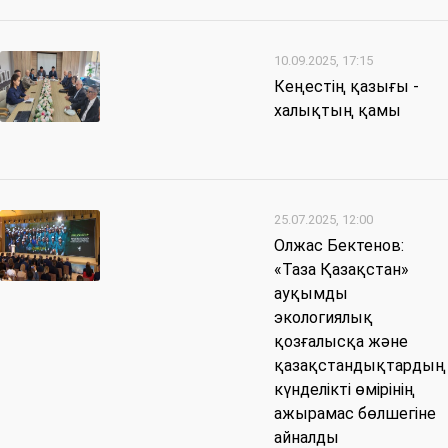
10.09.2025, 17:15
Кеңестің қазығы -
халықтың қамы
25.07.2025, 12:00
Олжас Бектенов:
«Таза Қазақстан»
ауқымды
экологиялық
қозғалысқа және
қазақстандықтардың
күнделікті өмірінің
ажырамас бөлшегіне
айналды