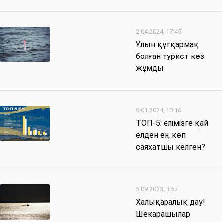
2.04.2024, 17:45
Ұлын құтқармақ
болған турист көз
жұмды
9.01.2024, 10:16
ТОП-5: елімізге қай
елден ең көп
саяхатшы келген?
5.09.2023, 8:57
Халықаралық дау!
Шекарашылар