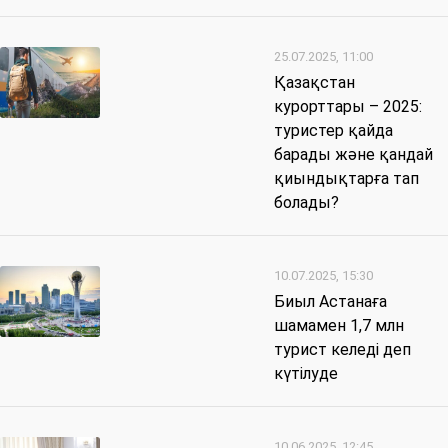
25.07.2025, 11:00
Қазақстан
курорттары – 2025:
туристер қайда
барады және қандай
қиындықтарға тап
болады?
10.07.2025, 15:30
Биыл Астанаға
шамамен 1,7 млн
турист келеді деп
күтілуде
10.06.2025, 12:45