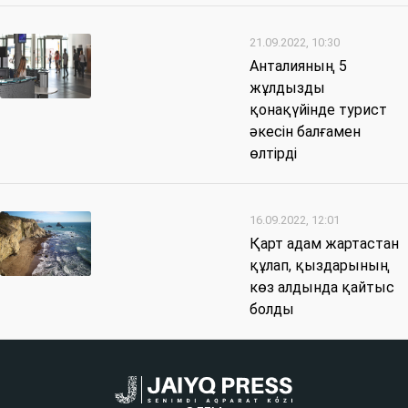
21.09.2022, 10:30
Анталияның 5
жұлдызды
қонақүйінде турист
әкесін балғамен
өлтірді
16.09.2022, 12:01
Қарт адам жартастан
құлап, қыздарының
көз алдында қайтыс
болды