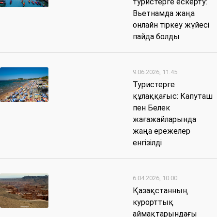
туристерге ескерту:
Вьетнамда жаңа
онлайн тіркеу жүйесі
пайда болды
9.06.2026, 11:45
Туристерге
құлаққағыс: Капуташ
пен Белек
жағажайларында
жаңа ережелер
енгізілді
6.04.2026, 10:00
Қазақстанның
курорттық
аймақтарындағы