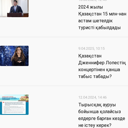
2024 жылы
Қазақстан 15 млн-нан
астам шетелдік
туристі қабылдады
9.04.2025, 10:15
​Қазақстан
Дженнифер Лопестің
концертінен қанша
табыс табады?
12.04.2024, 14:46
Тырысқақ ауруы
бойынша қолайсыз
елдерге барған кезде
не істеу керек?