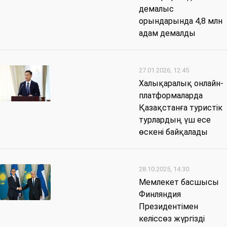
демалыс
орындарында 4,8 млн
адам демалды
27.01.2026, 12:45
Халықаралық онлайн-
платформаларда
Қазақстанға туристік
турлардың үш есе
өскені байқалады
28.10.2025, 14:30
Мемлекет басшысы
Финляндия
Президентімен
келіссөз жүргізді