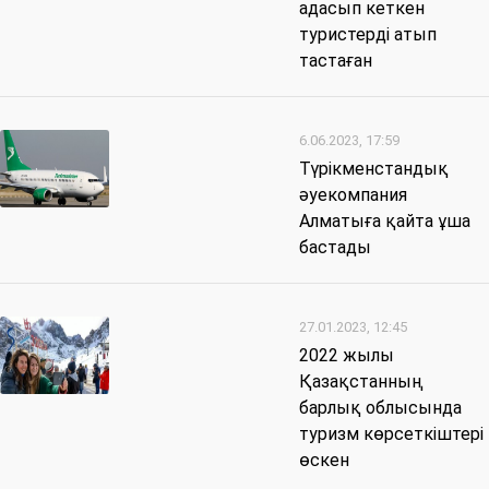
адасып кеткен
туристерді атып
тастаған
6.06.2023, 17:59
Түрікменстандық
әуекомпания
Алматыға қайта ұша
бастады
27.01.2023, 12:45
2022 жылы
Қазақстанның
барлық облысында
туризм көрсеткіштері
өскен