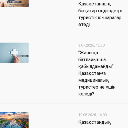
Қазақстанның
бірқатар өңірінде ірі
туристік іс-шаралар
өтеді
3.07.2026, 12:30
“Жаныңа
батпайынша,
қабылдамайды“.
Қазақстанға
медициналық
туристер не үшін
келеді?
19.06.2026, 16:00
Қазақстандық