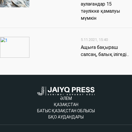
аулағандар 15
тәулікке қамалуы
мүмкін
5.11.2021, 15:40
Ащыға бақыраш
салсаң, балық ілігеді...
ӘЛЕМ
ҚАЗАҚСТАН
БАТЫС ҚАЗАҚСТАН ОБЛЫСЫ
БҚО АУДАНДАРЫ