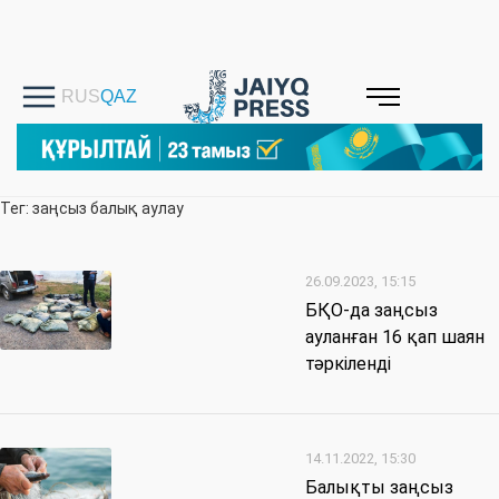
Тег: заңсыз балық аулау
26.09.2023, 15:15
БҚО-да заңсыз
ауланған 16 қап шаян
тәркіленді
14.11.2022, 15:30
Балықты заңсыз