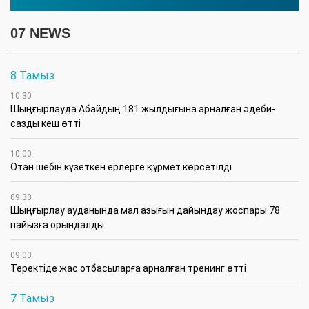
07 NEWS
8 Тамыз
10:30
Шыңғырлауда Абайдың 181 жылдығына арналған әдеби-
сазды кеш өтті
10:00
Отан шебін күзеткен ерлерге құрмет көрсетілді
09:30
​Шыңғырлау ауданында мал азығын дайындау жоспары 78
пайызға орындалды
09:00
​Теректіде жас отбасыларға арналған тренинг өтті
7 Тамыз