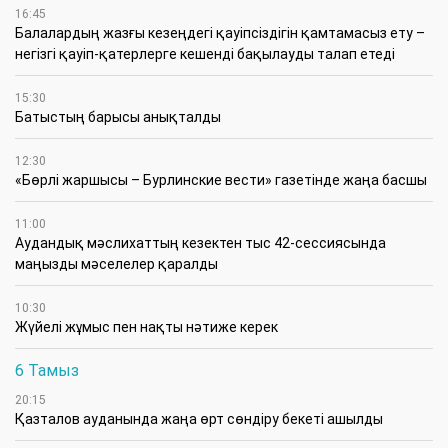
16:45
Балалардың жазғы кезеңдегі қауіпсіздігін қамтамасыз ету –
негізгі қауіп-қатерлерге кешенді бақылауды талап етеді
15:30
Батыстың барысы анықталды
12:30
«Бөрлі жаршысы – Бурлинские вести» газетінде жаңа басшы
11:00
Аудандық мәслихаттың кезектен тыс 42-сессиясында
маңызды мәселелер қаралды
10:30
Жүйелі жұмыс пен нақты нәтиже керек
6 Тамыз
20:15
Қазталов ауданында жаңа өрт сөндіру бекеті ашылды