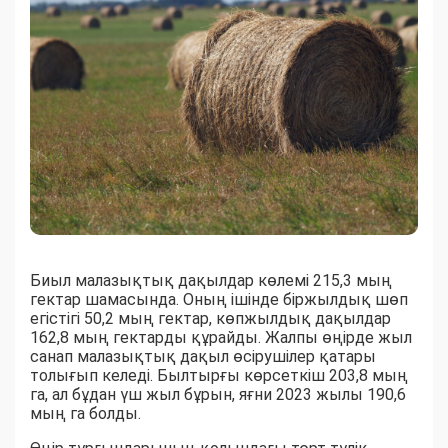
Биыл малазықтық дақылдар көлемі 215,3 мың
гектар шамасында. Оның ішінде біржылдық шөп
егістігі 50,2 мың гектар, көпжылдық дақылдар
162,8 мың гектарды құрайды. Жалпы өңірде жыл
санап малазықтық дақыл өсірушілер қатары
толығып келеді. Былтырғы көрсеткіш 203,8 мың
га, ал бұдан үш жыл бұрын, яғни 2023 жылы 190,6
мың га болды.