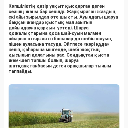
Көпшіліктің қазір уақыт қысқарған деген
сөзінің жаны бар секілді. Жарқыраған жаздың
екі айы зырылдап өте шықты. Ауылдағы шаруа
баққан жандар қыстық мал азығын
дайындауға қарқын үстеді. Шаруа
қожалықтарына қоса шай-суын малмен
айырып отырған отбасылар да шөбін шауып,
пішен ауласына тасуда. Әйтпесе «кәрі құда»
келіп, қаһарына мінгенде, шөбі жоқтың
қысылып қалатыны рас. Сондықтан қыста
жем-шөп тапшы болып, шаруа
шатқаяқтанбасын деген орақшылар тыным
таппайды.