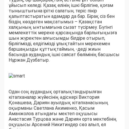
ұйысып келеді. Қазақ елінің ішкі бірлігіне, қоғам
тыныштығына іріткі салатын, теріс пікір
қалыптастыратын адамдар да бар. Бірақ сіз бен
біздің көздеген мақсатымыз – Қазақстан
халқының ынтымағына сызат түсірмеу. Бүгінгі
мемлекеттік мереке қарсаңында барлығыңызға
шын жүректен алғысымды білдіре отырып,
бірлігімізді, елдігімізді ұлықтайтын мерекемен
баршаңызды құттықтаймын, -деді жиын
басында аудандық ішкі саясат бөлімінің басшысы
Нұржан Дүзбатыр.
Одан соң аудандық орталықтандырылған
кітапханалар жүйесінің әдіскері Виктория
Қонашева, Дариян ауылдық кітапханасының
оқырманы Светлана Акименко, Қасым
Аманжолов атындағы мектеп оқушысы
Анастасия Турцова және Дариян орта мектебінің
оқушысы Арсений Никитиндер сөз алып, ел