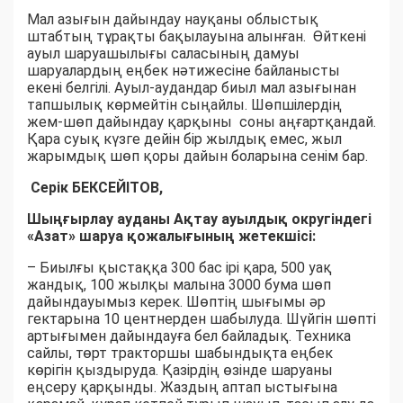
Мал азығын дайындау науқаны облыстық
штабтың тұрақты бақылауына алынған. Өйткені
ауыл шаруашылығы саласының дамуы
шаруалардың еңбек нәтижесіне байланысты
екені белгілі. Ауыл-аудандар биыл мал азығынан
тапшылық көрмейтін сыңайлы. Шөпшілердің
жем-шөп дайындау қарқыны соны аңғартқандай.
Қара суық күзге дейін бір жылдық емес, жыл
жарымдық шөп қоры дайын боларына сенім бар.
Серік БЕКСЕЙІТОВ,
Шыңғырлау ауданы Ақтау ауылдық округіндегі
«Азат» шаруа қожалығының жетекшісі:
– Биылғы қыстаққа 300 бас ірі қара, 500 уақ
жандық, 100 жылқы малына 3000 бума шөп
дайындауымыз керек. Шөптің шығымы әр
гектарына 10 центнерден шабылуда. Шүйгін шөпті
артығымен дайындауға бел байладық. Техника
сайлы, төрт тракторшы шабындықта еңбек
көрігін қыздыруда. Қазірдің өзінде шаруаны
еңсеру қарқынды. Жаздың аптап ыстығына