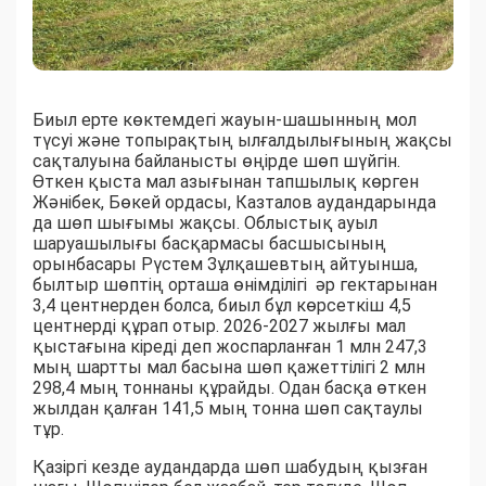
Биыл ерте көктемдегі жауын-шашынның мол
түсуі және топырақтың ылғалдылығының жақсы
сақталуына байланысты өңірде шөп шүйгін.
Өткен қыста мал азығынан тапшылық көрген
Жәнібек, Бөкей ордасы, Казталов аудандарында
да шөп шығымы жақсы. Облыстық ауыл
шаруашылығы басқармасы басшысының
орынбасары Рүстем Зұлқашевтың айтуынша,
былтыр шөптің орташа өнімділігі әр гектарынан
3,4 центнерден болса, биыл бұл көрсеткіш 4,5
центнерді құрап отыр. 2026-2027 жылғы мал
қыстағына кіреді деп жоспарланған 1 млн 247,3
мың шартты мал басына шөп қажеттілігі 2 млн
298,4 мың тоннаны құрайды. Одан басқа өткен
жылдан қалған 141,5 мың тонна шөп сақтаулы
тұр.
Қазіргі кезде аудандарда шөп шабудың қызған