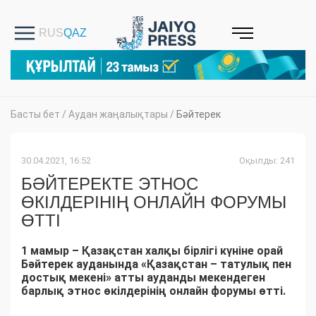
Басты бет
/
Аудан жаңалықтары
/
Бәйтерек
30.04.2021, 16:52
Оқылды: 241
БӘЙТЕРЕКТЕ ЭТНОС
ӨКІЛДЕРІНІҢ ОНЛАЙН ФОРУМЫ
ӨТТІ
1 мамыр – Қазақстан халқы бірлігі күніне орай
Бәйтерек ауданында «Қазақстан – татулық пен
достық мекені» атты ауданды мекендеген
барлық этнос өкілдерінің онлайн форумы өтті.