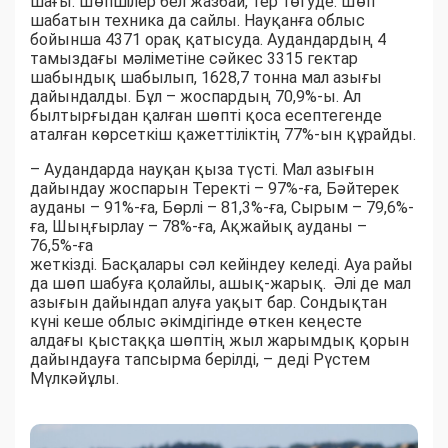
шағы. Шөпшілер бел жазбай, тер төгуде. Шөп
шабатын техника да сайлы. Науқанға облыс
бойынша 4371 орақ қатысуда. Аудандардың 4
тамыздағы мәліметіне сәйкес 3315 гектар
шабындық шабылып, 1628,7 тонна мал азығы
дайындалды. Бұл – жоспардың 70,9%-ы. Ал
былтырғыдан қалған шөпті қоса есептегенде
аталған көрсеткіш қажеттіліктің 77%-ын құрайды.
– Аудандарда науқан қыза түсті. Мал азығын
дайындау жоспарын Теректі – 97%-ға, Бәйтерек
ауданы – 91%-ға, Бөрлі – 81,3%-ға, Сырым – 79,6%-
ға, Шыңғырлау – 78%-ға, Ақжайық ауданы –
76,5%-ға
жеткізді. Басқалары сәл кейіндеу келеді. Ауа райы
да шөп шабуға қолайлы, ашық-жарық. Әлі де мал
азығын дайындап алуға уақыт бар. Сондықтан
күні кеше облыс әкімдігінде өткен кеңесте
алдағы қыстаққа шөптің жыл жарымдық қорын
дайындауға тапсырма берілді, – деді Рүстем
Мүлкәйұлы.