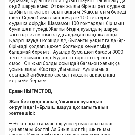
қарамай, қурап кетпей тұрып шауып, тасып алу да
оңай шаруа емес. Өткен жылы бірінші рет суданка
шөбін егіп, екі рет орып алдым. Жақсы өнім береді
екен. Содан биыл екінші мәрте 100 гектарға
суданка өсірдім. Шамамен 100 гектардан бір мың
бума шөп түседі. Жалпы біздің ауылдың шаруа
жігіттері екпе шөп егуді әлдеқашан қолға алды.
Қазіргі науқан кезінде де, былайғы уақытта да бір-
бірімізді қолдап, қажет болғанда көмегімізді
бұлдамай береміз. Ауылда бума шөп бағасы 3000
теңге шамасында. Бұдан жоғары көтерілген
емес. Он жыл болды осындай бағамен халыққа
ұсынылады. Жастар ұйымшыл. Ауылымыз
осындай еңбекқор азаматтардың арқасында
көркейе бермек.
Ерлан НЫҒМЕТОВ,
Жәнібек ауданының Ұзынкөл ауылдық
округіндегі «Ерлан» шаруа қожалығының
жетекшісі:
– Өткен қыста мал өсірушілер мал азығынан
қиналғаны белгілі. Ал биыл шөптің шығымы