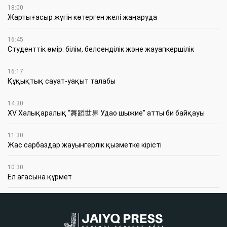
18:00
Жарты ғасыр жүгін көтерген желі жаңаруда
16:45
Студенттік өмір: білім, белсенділік және жауапкершілік
16:17
Құқықтық сауат-уақыт талабы
14:30
XV Халықаралық “舞蹈世界 Удао шыжие” атты би байқауы
11:30
Жас сарбаздар жауынгерлік қызметке кірісті
10:30
Ел ағасына құрмет