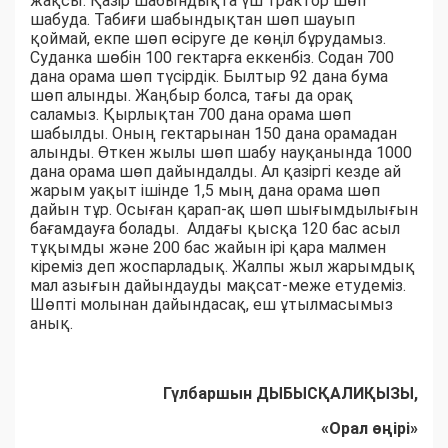
жақсы. Қазір шабындықта үш трактор шөп
шабуда. Табиғи шабындықтан шөп шауып
қоймай, екпе шөп өсіруге де көңіл бұрудамыз.
Суданка шөбін 100 гектарға еккенбіз. Содан 700
дана орама шөп түсірдік. Былтыр 92 дана бума
шөп алынды. Жаңбыр болса, тағы да орақ
саламыз. Қырлықтан 700 дана орама шөп
шабылды. Оның гектарынан 150 дана орамадан
алынды. Өткен жылы шөп шабу науқанында 1000
дана орама шөп дайындалды. Ал қазіргі кезде ай
жарым уақыт ішінде 1,5 мың дана орама шөп
дайын тұр. Осыған қарап-ақ шөп шығымдылығын
бағамдауға болады. Алдағы қысқа 120 бас асыл
тұқымды және 200 бас жайын ірі қара малмен
кіреміз деп жоспарладық. Жалпы жыл жарымдық
мал азығын дайындауды мақсат-меже етудеміз.
Шөпті молынан дайындасақ, еш ұтылмасымыз
анық.
Гүлбаршын ДЫБЫСҚАЛИҚЫЗЫ,
«Орал өңірі»