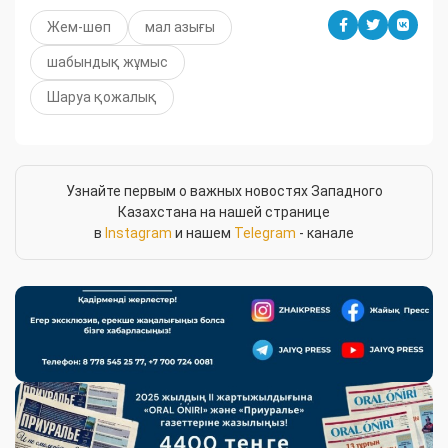
Жем-шөп
мал азығы
шабындық жұмыс
Шаруа қожалық
Узнайте первым о важных новостях Западного
Казахстана на нашей странице
в
Instagram
и нашем
Telegram
- канале