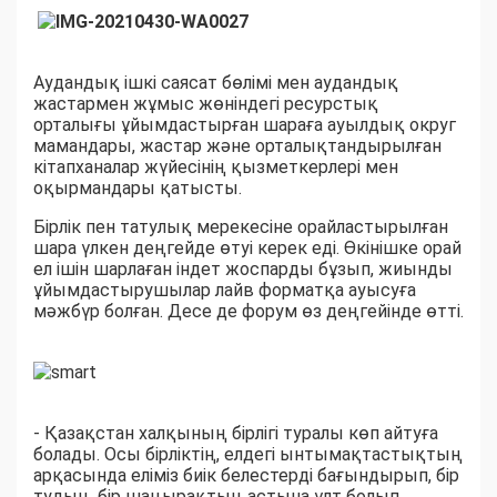
Аудандық ішкі саясат бөлімі мен аудандық
жастармен жұмыс жөніндегі ресурстық
орталығы ұйымдастырған шараға ауылдық округ
мамандары, жастар және орталықтандырылған
кітапханалар жүйесінің қызметкерлері мен
оқырмандары қатысты.
Бірлік пен татулық мерекесіне орайластырылған
шара үлкен деңгейде өтуі керек еді. Өкінішке орай
ел ішін шарлаған індет жоспарды бұзып, жиынды
ұйымдастырушылар лайв форматқа ауысуға
мәжбүр болған. Десе де форум өз деңгейінде өтті.
- Қазақстан халқының бірлігі туралы көп айтуға
болады. Осы бірліктің, елдегі ынтымақтастықтың
арқасында еліміз биік белестерді бағындырып, бір
тудың, бір шаңырақтың астына ұлт болып