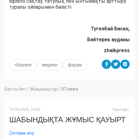
бірлігін сақтау, татулық пен ынтымақты арттыру
туралы ойларымен бөлісті.
Түгелбай Бисен,
Бәйтерек ауданы
zhaikpress
«Береке
мереке
форум
Басты бет
/
Жаңалықтар
/
07 news
10.08.2026, 10:00
Оқылды:
ШАБЫНДЫҚТА ЖҰМЫС ҚАУЫРТ
Сілтеме алу