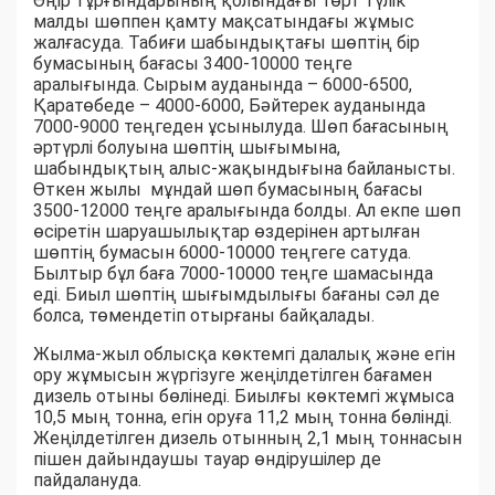
Өңір тұрғындарының қолындағы төрт түлік
малды шөппен қамту мақсатындағы жұмыс
жалғасуда. Табиғи шабындықтағы шөптің бір
бумасының бағасы 3400-10000 теңге
аралығында. Сырым ауданында – 6000-6500,
Қаратөбеде – 4000-6000, Бәйтерек ауданында
7000-9000 теңгеден ұсынылуда. Шөп бағасының
әртүрлі болуына шөптің шығымына,
шабындықтың алыс-жақындығына байланысты.
Өткен жылы мұндай шөп бумасының бағасы
3500-12000 теңге аралығында болды. Ал екпе шөп
өсіретін шаруашылықтар өздерінен артылған
шөптің бумасын 6000-10000 теңгеге сатуда.
Былтыр бұл баға 7000-10000 теңге шамасында
еді. Биыл шөптің шығымдылығы бағаны сәл де
болса, төмендетіп отырғаны байқалады.
Жылма-жыл облысқа көктемгі далалық және егін
ору жұмысын жүргізуге жеңілдетілген бағамен
дизель отыны бөлінеді. Биылғы көктемгі жұмыса
10,5 мың тонна, егін оруға 11,2 мың тонна бөлінді.
Жеңілдетілген дизель отынның 2,1 мың тоннасын
пішен дайындаушы тауар өндірушілер де
пайдалануда.