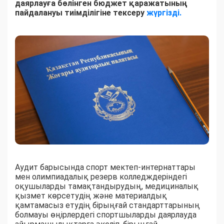
даярлауға бөлінген бюджет қаражатының
пайдалануы тиімділігіне тексеру
жүргізді.
Аудит барысында спорт мектеп-интернаттары
мен олимпиадалық резерв колледждеріндегі
оқушыларды тамақтандырудың, медициналық
қызмет көрсетудің және материалдық
қамтамасыз етудің бірыңғай стандарттарының
болмауы өңірлердегі спортшыларды даярлауда