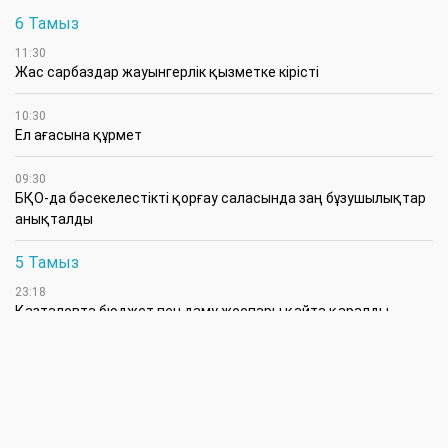
6 Тамыз
11:30
Жас сарбаздар жауынгерлік қызметке кірісті
10:30
Ел ағасына құрмет
09:30
БҚО-да бәсекелестікті қорғау саласында заң бұзушылықтар
анықталды
5 Тамыз
23:18
Қазталовта бюджет пен даму жоспары қайта қаралды
18:00
Жеңіске жетелеген жаттықтырушылар
17:30
Тынық су – жасырын қатер