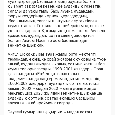
аудандарында баспахана меңгерушісі болып
қызмет атқарған кезеңінде аудандық газеттің
сапалы да уақытылы басылуына, аудандық
форум кездерінде көрнекі құралдардың,
басылымның сапалы шығуына сергектікпен
жұмыстанған. Техникалық шеберлігі мол, өз ісіне
ұқыпты қараған. Қоғамдық қызметке де белсене
араласып, аудандық сотта халық заседателі
болған. Анасы Нәсіп те осы баспаханадан
зейнетке шыққан.
Айгүл Ысқаққызы 1981 жылы орта мектепті
тәмамдап, өкінішке орай жоғары оқу орнына түсе
алмай, ауданымыздағы халық сотына хатшы боп
жұмысқа орналасады. 1998-2001 жылдары Орал
қаласындағы «Еңбек қатынастары»
академиясында заңгер мамандығын меңгеріп,
2000-2002 жылдары аудандық сотта жетекші
маман, 2002 жылдан 2023 жылға дейін кеңсе
меңгерушісі, 2023 жылдан зейнетке шыққанша
аудандық соттың соттар әкімшісі басшысы
лауазымын абыроймен атқарады.
Сәулелі ғұмырының қырық жылдан астам