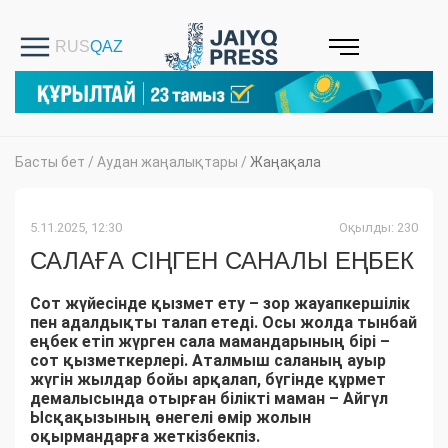
Басты бет
/
Аудан жаңалықтары
/
Жаңақала
5.11.2025, 12:30
Оқылды: 230
САЛАҒА СІҢГЕН САНАЛЫ ЕҢБЕК
Сот жүйесінде қызмет ету – зор жауапкершілік
пен адалдықты талап етеді. Осы жолда тынбай
еңбек етіп жүрген сала мамандарының бірі –
сот қызметкерлері. Аталмыш саланың ауыр
жүгін жылдар бойы арқалап, бүгінде құрмет
демалысында отырған білікті маман – Айгүл
Ысқақызының өнегелі өмір жолын
оқырмандарға жеткізбекпіз.