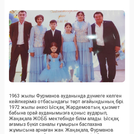
1963 жылы Фурманов ауданында дүниеге келген
кейіпкеріміз отбасындағы төрт ағайындының бірі.
1972 жылы әкесі Ысқақ Жәрдемовтың қызмет
бабына орай ауданымызға қоныс аударып,
Жаңақала ЖОББ мектебінде білім алады. Ысқақ
ағамыз бүкіл саналы ғұмырын баспахана
жұмысына арнаған жан. Жаңақала, Фурманов