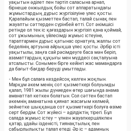
уақытын әділет пен тәртіп саласына арнап,
бірнеше онжылдық бойы сот аппаратындағы
жұмыстардың дұрыс жүргізілуіне үлес қосты.
Қарапайым қызметтен бастап, талай сынақ пен
жауапты сәттерден сүрінбей өтті. Сот әкімшісі
ретінде ол тек іс қағаздарын жүргізіп қана қоймай,
сот ұжымының үйлесімді жұмыс істеуіне,
тараптармен дұрыс қатынас орнатуға, жалпы сот
беделінің артуына айрықша үлес қосты. Әрбір істі
уақытылы, заңға сай рәсімдеуге баса мән беріп,
азаматтардың құқығы мен мүддесі сақталуына
атсалысты. Сонымен бірге кейінгі жас мамандарға
да бағыт-бағдар беруді ұмытпады.
- Мен бұл салаға кездейсоқ келген жоқпын.
Марқұм әкем менің сот қызметкері болуымды
қалап, 1981 жылы дүниеден өтер шағында анама
аманаттап кеткен болатын. Сол сәттен бастап
әкемнің аманатына қиянат жасағым келмей,
зейнетке шыққанша сот қызметкері болуға өзіме
серт бердім. Сот жүйесі – әділдіктің тірегі. Бұл
салада жұмыс істеу – үлкен жауапкершілікпен
қатар, ұдайы ізденісті, тиянақтылық пен
сабырлылықты талап етеді. Әр іс – адамның