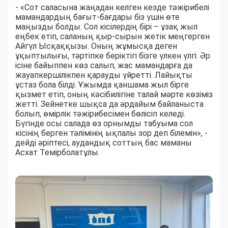
- «Сот саласына жаңадан келген кезде тәжірибелі
мамандардың бағыт-бағдары біз үшін өте
маңызды болды. Сол кісілердің бірі – ұзақ жыл
еңбек етіп, саланың қыр-сырын жетік меңгерген
Айгүл Ысқаққызы. Оның жұмысқа деген
ұқыптылығы, тәртіпке беріктігі бізге үлкен үлгі. Әр
ісіне байыппен көз салып, жас мамандарға да
жауапкершілікпен қарауды үйретті. Лайықты
ұстаз бола білді. Ұжымда қаншама жыл бірге
қызмет етіп, оның кәсібилігіне талай мәрте көзіміз
жетті. Зейнетке шықса да әрдайым байланыста
болып, өмірлік тәжірибесімен бөлісіп келеді.
Бүгінде осы салада өз орнымды табуыма сол
кісінің берген тәлімінің ықпалы зор деп білемін», -
дейді әріптесі, аудандық соттың бас маманы
Асхат Темірболатұлы.