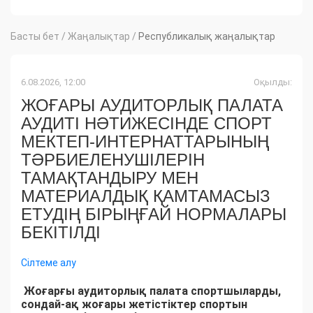
Басты бет
/
Жаңалықтар
/
Республикалық жаңалықтар
6.08.2026, 12:00
Оқылды:
ЖОҒАРЫ АУДИТОРЛЫҚ ПАЛАТА
АУДИТІ НӘТИЖЕСІНДЕ СПОРТ
МЕКТЕП-ИНТЕРНАТТАРЫНЫҢ
ТӘРБИЕЛЕНУШІЛЕРІН
ТАМАҚТАНДЫРУ МЕН
МАТЕРИАЛДЫҚ ҚАМТАМАСЫЗ
ЕТУДІҢ БІРЫҢҒАЙ НОРМАЛАРЫ
БЕКІТІЛДІ
Сілтеме алу
Жоғарғы аудиторлық палата спортшыларды,
сондай-ақ жоғары жетістіктер спортын