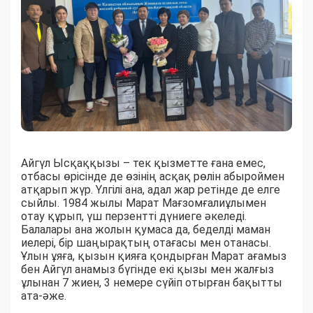
Айгүл Ысқаққызы – тек қызметте ғана емес,
отбасы өрісінде де өзінің асқақ рөлін абыроймен
атқарып жүр. Үлгілі ана, адал жар ретінде де елге
сыйлы. 1984 жылы Марат Мағзомғалиұлымен
отау құрып, үш перзентті дүниеге әкеледі.
Балалары ана жолын қумаса да, беделді маман
иелері, бір шаңырақтың отағасы мен отанасы.
Ұлын ұяға, қызын қияға қондырған Марат ағамыз
бен Айгүл анамыз бүгінде екі қызы мен жалғыз
ұлынан 7 жиен, 3 немере сүйіп отырған бақытты
ата-әже.