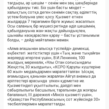
тағдыры, әр шешім – сенім мен заң шеңберінде
қабылдануы тиіс. Біз үшін басты міндет –
халықтың сотқа деген сенімін сақтау, әділеттің
үстем болуына үлес қосу. Қызмет еткен
жылдарда 7 төрағамен бірге жұмыс жасаппын.
Осы саланың бір мүшесі ретінде әділ шешімнің
қабылдануына жан-жақты дайындықпен,
шынайы көзқараспен қарау – басты ұстанымым
болды, – дейді майталман маман.
«Алма ағашынан алысқа түспейді» демекші,
еңбектегі жетістіктері үшін «Тың және тыңайған
жерлерді игергені үшін», В.И.Лениннің 100
жылдық мерекелік, «Ұлы Отан соғысындағы
Жеңістің 30 жылдығы», «КСРО Қарулы күштеріне
60 жыл» медальдармен марапатталған Ысқақ
ағамыздың қанынан жаралған Айгүл анамыз да
әріптестері арасында үлкен құрметке ие.
Қызметіндегі ұқыптылығы, дәлдігі мен
сабырлылығы басшылық тарапынан да жоғары
бағаланып, ІІІ дәрежелі «Мінсіз қызметі үшін»,
«Қазақстан Республикасының сот жүйесінде 30»
төсбелгілерімен марапатталды.