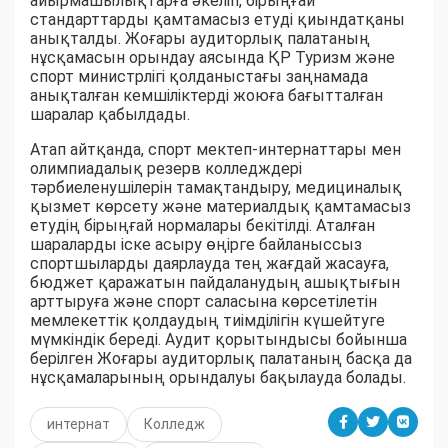
айырмашылықтарға әкеліп, бірыңғай
стандарттарды қамтамасыз етуді қиындатқаны
анықталды. Жоғары аудиторлық палатаның
нұсқамасын орындау аясында ҚР Туризм және
спорт министрлігі қолданыстағы заңнамада
анықталған кемшіліктерді жоюға бағытталған
шаралар қабылдады.
Атап айтқанда, спорт мектеп-интернаттары мен
олимпиадалық резерв колледждері
тәрбиеленушілерін тамақтандыру, медициналық
қызмет көрсету және материалдық қамтамасыз
етудің бірыңғай нормалары бекітілді. Аталған
шараларды іске асыру өңірге байланыссыз
спортшыларды даярлауда тең жағдай жасауға,
бюджет қаражатын пайдаланудың ашықтығын
арттыруға және спорт саласына көрсетілетін
мемлекеттік қолдаудың тиімділігін күшейтуге
мүмкіндік береді. Аудит қорытындысы бойынша
берілген Жоғары аудиторлық палатаның басқа да
нұсқамаларының орындалуы бақылауда болады.
интернат
Колледж