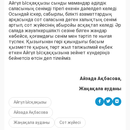
Айгүл Ысқаққызы сынды мамандар әділдік
саласының сенімді тірегі екенін дәлелдеп келеді.
Осындай іскер, сабырлы, білікті азаматтардың
арқасында сот саласына деген халықтың сенімі
артып, сот жүйесінің абыройы асқақтап келеді. Әр
салада жауапкершілікті сезіне білген жандар
көбейсе, қоғамдағы сенім мен тәртіп те нығая
түспек. Қызығынан гөрі қиындығы басым
қызметте қырық төрт жыл тапжылмай еңбек
еткен Айгүл Ысқаққызына зейнет күндеріңіз
бейнетсіз өтсін деп тілейміз.
Айзада Ақбасова,
Жаңақала ауданы
Айгүл Ысқақызы
Айзада Ақбасова
Жаңақала ауданы
Сот жүйесі