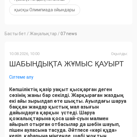
қысқы Олимпиада ойындары
Басты бет
/
Жаңалықтар
/
07 news
10.08.2026, 10:00
Оқылды:
ШАБЫНДЫҚТА ЖҰМЫС ҚАУЫРТ
Сілтеме алу
Көпшіліктің қазір уақыт қысқарған деген
сөзінің жаны бар секілді. Жарқыраған жаздың
екі айы зырылдап өте шықты. Ауылдағы шаруа
баққан жандар қыстық мал азығын
дайындауға қарқын үстеді. Шаруа
қожалықтарына қоса шай-суын малмен
айырып отырған отбасылар да шөбін шауып,
пішен ауласына тасуда. Әйтпесе «кәрі құда»
келіп, қаһарына мінгенде, шөбі жоқтың