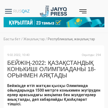
Басты бет
/
Жаңалықтар
/
Республикалық жаңалықтар
9.02.2022, 10:40
Оқылды: 294
БЕЙЖІҢ-2022: ҚАЗАҚСТАНДЫҚ
КОНЬКИШІ ОЛИМПИАДАНЫ 18-
ОРЫНМЕН АЯҚТАДЫ
Бейжіңде өтіп жатқан қысқы Олимпиада
ойындарында 1500 метрге конькимен жүгіруден
ерлер арасындағы жеңімпаз бен жүлдегерлер
анықталды, деп хабарлайды ҚазАқпарат
тілшісі.