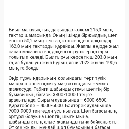
Биыл малазықтық дақылдар көлемі 215,3 мың
гектар шамасында. Оның ішінде біржылдық шөп
егістігі 50,2 мың гектар, көпжылдық дақылдар
162,8 мың гектарды құрайды. Жалпы өңірде жыл
санап малазықтық дақыл өсірушілер қатары
толығып келеді. Былтырғы көрсеткіш 203,8 мың
га, ал бұдан үш жыл бұрын, яғни 2023 жылы 190,6
мың га болды.
Өңір тұрғындарының қолындағы төрт түлік
малды шөппен қамту мақсатындағы жұмыс
жалғасуда. Табиғи шабындықтағы шөптің бір
бумасының бағасы 3400-10000 теңге
аралығында. Сырым ауданында – 6000-6500,
Қаратөбеде – 4000-6000, Бәйтерек ауданында
7000-9000 теңгеден ұсынылуда. Шөп бағасының
әртүрлі болуына шөптің шығымына,
шабындықтың алыс-жақындығына байланысты.
Өткен жылы мұндай шөп бумасының бағасы