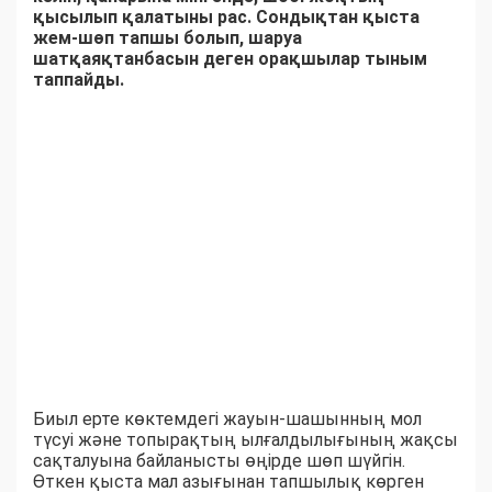
қысылып қалатыны рас. Сондықтан қыста
жем-шөп тапшы болып, шаруа
шатқаяқтанбасын деген орақшылар тыным
таппайды.
Биыл ерте көктемдегі жауын-шашынның мол
түсуі және топырақтың ылғалдылығының жақсы
сақталуына байланысты өңірде шөп шүйгін.
Өткен қыста мал азығынан тапшылық көрген