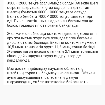
3500-12000 теңге аралығында болды. Ал екпе шөп
өсіретін шаруашылықтар өздерінен артылған
шөптің бумасын 6000-10000 теңгеге сатуда.
Былтыр бұл баға 7000-10000 теңге шамасында
еді. Биыл шөптің шығымдылығы бағаны сәл де
болса, төмендетіп отырғаны байқалады.
Жылма-жыл облысқа көктемгі далалық және егін
ору жұмысын жүргізуге жеңілдетілген бағамен
дизель отыны бөлінеді. Биылғы көктемгі жұмыса
10,5 мың тонна, егін оруға 11,2 мың тонна бөлінді.
Жеңілдетілген дизель отынның 2,1 мың тоннасын
пішен дайындаушы тауар өндірушілер де
пайдалануда.
Мал азығын дайындау науқаны облыстық
штабтың тұрақты бақылауына алынған. Өйткені
ауыл шаруашылығы саласының дамуы
шаруалардың еңбек нәтижесіне байланысты
екені белгілі. Ауыл-аудандар биыл мал азығынан
тапшылық көрмейтін сыңайлы. Шөпшілердің
жем-шөп дайындау қарқыны соны аңғартқандай.
Қара суық күзге дейін бір жылдық емес, жыл
жарымдық шөп қоры дайын боларына сенім бар.