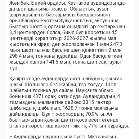
Жәнібек, Бөкей ордасы, Казталов аудандарында
да шөп шығымы жақсы. Облыстық ауыл
шаруашылығы басқармасы басшысының
орынбасары Рүстем Зұлқашевтың айтуынша,
былтыр шөптің орташа өнімділігі әр гектарынан
3,4 центнерден болса, биыл бұл көрсеткіш 4,5
центнерді құрап отыр. 2026-2027 жылғы мал
қыстағына кіреді деп жоспарланған 1 млн 247,3
мың шартты мал басына шөп қажеттілігі 2 млн
298,4 мың тоннаны құрайды. Одан басқа өткен
жылдан қалған 141,5 мың тонна шөп сақтаулы
тұр.
Қазіргі кезде аудандарда шөп шабудың қызған
шағы. Шөпшілер бел жазбай, тер төгуде. Шөп
шабатын техника да сайлы. Науқанға облыс
бойынша 4371 орақ қатысуда. Аудандардың 4
тамыздағы мәліметіне сәйкес 3315 гектар
шабындық шабылып, 1628,7 тонна мал азығы
дайындалды. Бұл – жоспардың 70,9%-ы. Ал
былтырғыдан қалған шөпті қоса есептегенде
аталған көрсеткіш қажеттіліктің 77%-ын құрайды.
– Аудандарда науқан қыза түсті. Мал азығын