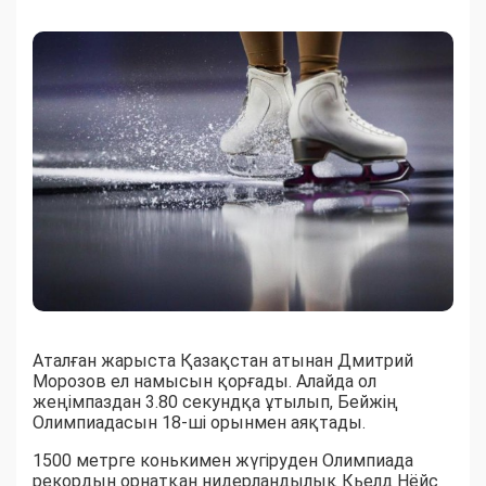
Аталған жарыста Қазақстан атынан Дмитрий
Морозов ел намысын қорғады. Алайда ол
жеңімпаздан 3.80 секундқа ұтылып, Бейжің
Олимпиадасын 18-ші орынмен аяқтады.
1500 метрге конькимен жүгіруден Олимпиада
рекордын орнатқан нидерландылық Кьелд Нёйс