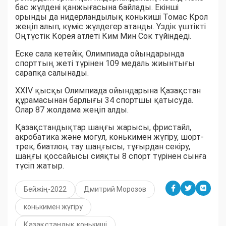
бас жүлдені қанжығасына байлады. Екінші
орынды да нидерландылық конькиші Томас Крол
жеңіп алып, күміс жүлдегер атанды. Үздік үштікті
Оңтүстік Корея атлеті Ким Мин Сок түйіндеді.
Еске сала кетейік, Олимпиада ойындарында
спорттың жеті түрінен 109 медаль жиынтығы
сарапқа салынады.
XXIV қысқы Олимпиада ойындарына Қазақстан
құрамасынан барлығы 34 спортшы қатысуда.
Олар 87 жолдама жеңіп алды.
Қазақстандықтар шаңғы жарысы, фристайл,
акробатика және могул, конькимен жүгіру, шорт-
трек, биатлон, тау шаңғысы, тұғырдан секіру,
шаңғы қоссайысы сияқты 8 спорт түрінен сынға
түсіп жатыр.
Бейжің-2022
Дмитрий Морозов
конькимен жүгіру
Қазақстандық конькиші