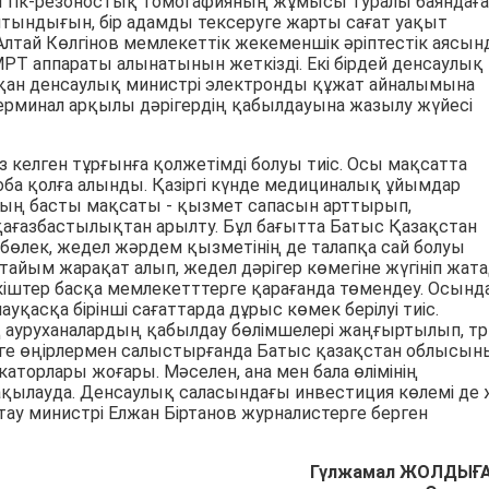
иттік-резоностық томогафияның жұмысы туралы баяндағ
айтындығын, бір адамды тексеруге жарты сағат уақыт
і Алтай Көлгінов мемлекеттік жекеменшік әріптестік аясын
Т аппараты алынатынын жеткізді. Екі бірдей денсаулық
н денсаулық министрі электронды құжат айналымына
 терминал арқылы дәрігердің қабылдауына жазылу жүйесі
з келген тұрғынға қолжетімді болуы тиіс. Осы мақсатта
а қолға алынды. Қазіргі күнде медициналық ұйымдар
ның басты мақсаты - қызмет сапасын арттырып,
 қағазбастылықтан арылту. Бұл бағытта Батыс Қазақстан
 бөлек, жедел жәрдем қызметінің де талапқа сай болуы
тайым жарақат алып, жедел дәрігер көмегіне жүгініп жат
ткіштер басқа мемлекетттерге қарағанда төмендеу. Осынд
уқасқа бірінші сағаттарда дұрыс көмек берілуі тиіс.
қ ауруханалардың қабылдау бөлімшелері жаңғыртылып, т
 өзге өңірлермен салыстырғанда Батыс қазақстан облысы
торлары жоғары. Мәселен, ана мен бала өлімінің
бақылауда. Денсаулық саласындағы инвестиция көлемі де
қтау министрі Елжан Біртанов журналистерге берген
Гүлжамал ЖОЛДЫҒА