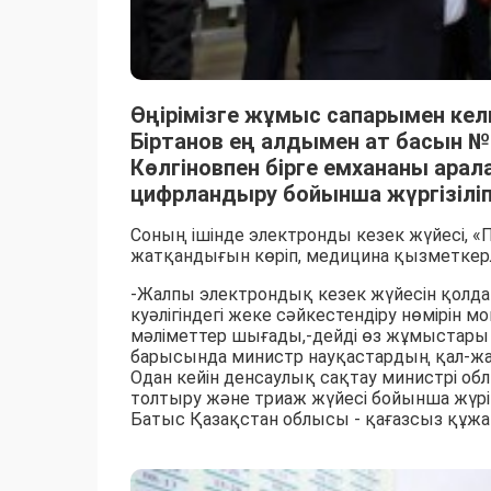
Өңірімізге жұмыс сапарымен кел
Біртанов ең алдымен ат басын №
Көлгіновпен бірге емхананы арал
цифрландыру бойынша жүргізіл
Соның ішінде электронды кезек жүйесі, «
жатқандығын көріп, медицина қызметкерле
-Жалпы электрондық кезек жүйесін қолд
куәлігіндегі жеке сәйкестендіру нөмірін 
мәліметтер шығады,-дейді өз жұмыстары т
барысында министр науқастардың қал-жа
Одан кейін денсаулық сақтау министрі об
толтыру және триаж жүйесі бойынша жүр
Батыс Қазақстан облысы - қағазсыз құжа