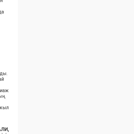
ан
да
ады.
ай
риаж
ның
 жыл
ЛИ,