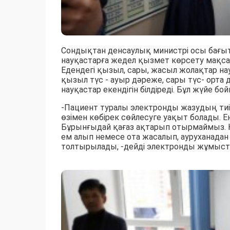
Сондықтан денсаулық министрі осы бағытт
науқастарға жедел қызмет көрсету мақсаты
Едендегі қызыл, сары, жасыл жолақтар на
қызыл түс - ауыр дәреже, сары түс- орта д
науқастар екендігін білдіреді. Бұл жүйе б
-Пациент туралы электронды жазудың тиімд
өзімен көбірек сөйлесуге уақыт болады. Е
Бұрынғыдай қағаз ақтарып отырмаймыз. 
ем алып немесе ота жасалып, ауруханадан
толтырылады, -дейді электронды жұмыстың