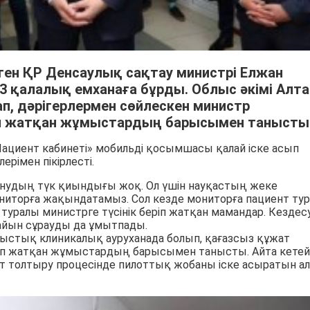
ген ҚР Денсаулық сақтау министрі Елжан
3 қалалық емханаға бұрды. Облыс әкімі Алта
ап, дәрігерлермен сөйлескен министр
іп жатқан жұмыстардың барысымен танысты
Пациент кабинеті» мобильді қосымшасы қалай іске асып
рімен пікірлесті.
анудың түк қиындығы жоқ. Ол үшін науқастың жеке
мониторға жақындатамыз. Сол кезде мониторға пациент ту
уралы министрге түсінік беріп жатқан мамандар. Кездес
йын сұрауды да ұмытпады.
лыстық клиникалық ауруханада болып, қағазсыз құжат
іп жатқан жұмыстардың барысымен танысты. Айта кетейі
т толтыру процесінде пилоттық жобаны іске асыратын ал