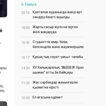
6 Тамыз
Қазталов ауданында жаңа өрт
20:15
сөндіру бекеті ашылды
Жарты ғасыр жүгін көтерген
18:00
й
желі жаңаруда
.
Студенттік өмір: білім,
16:45
белсенділік және жауапкершілік
Құқықтық сауат-уақыт талабы
16:17
XV Халықаралық “舞蹈世界 Удао
ралы
14:30
у
шыжие” атты би байқауы
Жас сарбаздар жауынгерлік
11:30
к,
қызметке кірісті
аң.
Ел ағасына құрмет
10:30