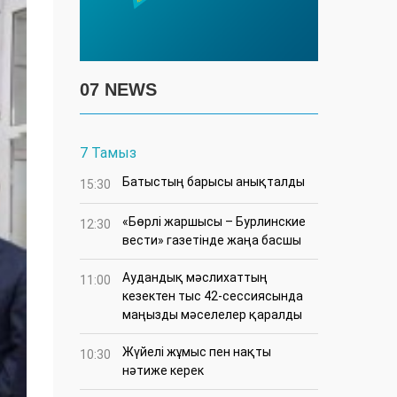
07 NEWS
7 Тамыз
Батыстың барысы анықталды
15:30
«Бөрлі жаршысы – Бурлинские
12:30
вести» газетінде жаңа басшы
Аудандық мәслихаттың
11:00
кезектен тыс 42-сессиясында
маңызды мәселелер қаралды
Жүйелі жұмыс пен нақты
10:30
нәтиже керек