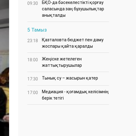
БҚО-да бәсекелестікті қорғау
09:30
саласында заң бұзушылықтар
анықталды
5 Тамыз
Қазталовта бюджет пен даму
23:18
жоспары қайта қаралды
Жеңіске жетелеген
18:00
жаттықтырушылар
Тынық су – жасырын қатер
17:30
Медиация - қоғамдық келісімнің
17:00
берік тетігі