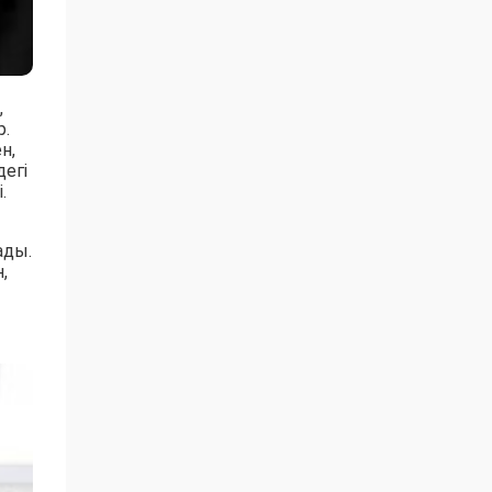
,
р.
н,
дегі
.
ады.
,