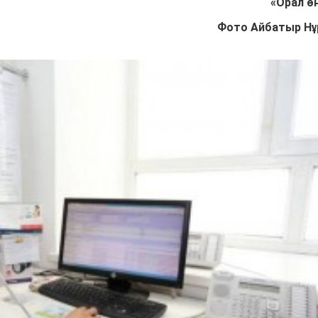
«Орал өң
Фото Айбатыр Н