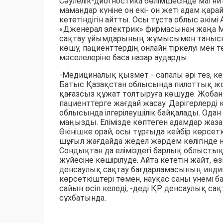
Сәулелік-диогностика бөлімшесінде магн
мамандар күніне он екі- он жеті адам қар
кететіндігін айтты. Осы тұста облыс әкім
«Дженерал электрик» фирмасынан жаңа МР
сақтау ұйымдарының жұмысымен танысқа
көшу, пациенттердің онлайн тіркелуі мен
мәселелеріне баса назар аударды.
-Медициналық қызмет - сапалы әрі тез, ке
Батыс Қазақстан облысында пилоттық жоб
қағазсыз құжат толтыруға көшуде. Жоба
пациенттерге жағдай жасау. Дәрігерлерді
облысында ілгерілеушілік байқалады. Одан
маңызды. Елімізде көптеген адамдар жаза
Өкінішке орай, осы тұрғыда кейбір көрсе
шұғыл жағдайда жедел жәрдем көлігінде на
Сондықтан да еліміздегі барлық облысты
жүйесіне көшірілуде. Айта кететін жайт,
денсаулық сақтау бағдарламасының индика
көрсеткіштері төмен, науқас саны үнемі 
сайын өсіп келеді, -деді ҚР денсаулық са
сұхбатында.