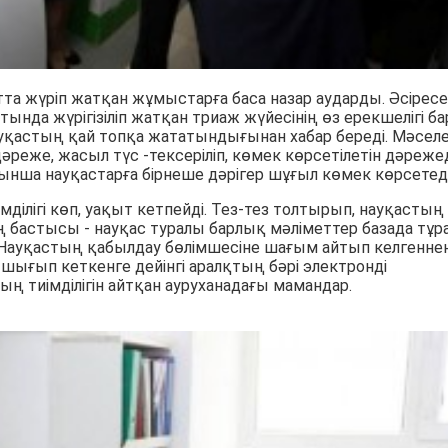
а жүріп жатқан жұмыстарға баса назар аударды. Әсіресе
нда жүрігізіліп жатқан триаж жүйесінің өз ерекшелігі ба
уқастың қай топқа жататындығынан хабар береді. Мәселе
әреже, жасыл түс -тексеріліп, көмек көрсетілетін дәреже
ойынша науқастарға бірнеше дәрігер шұғыл көмек көрсетеді
ілігі көп, уақыт кетпейді. Тез-тез толтырып, науқастың
ң бастысы - науқас туралы барлық мәліметтер базада тұр
Науқастың қабылдау бөлімшесіне шағым айтып келгеннен
 шығып кеткенге дейінгі аралқтың бәрі электронді
 тиімділігін айтқан ауруханадағы мамандар.