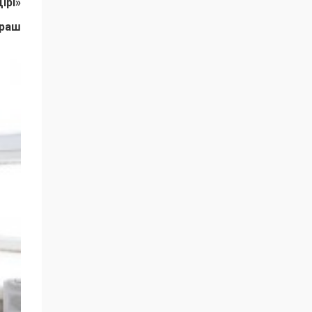
ірі»
ұраш