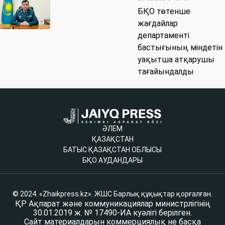
БҚО төтенше
жағдайлар
департаменті
бастығының міндетін
уақытша атқарушы
тағайындалды
ӘЛЕМ
ҚАЗАҚСТАН
БАТЫС ҚАЗАҚСТАН ОБЛЫСЫ
БҚО АУДАНДАРЫ
© 2024. «Zhaikpress.kz». ЖШС Барлық құқықтар қорғалған.
ҚР Ақпарат және коммуникациялар министрлігінің
30.01.2019 ж. № 17490-ИА куәлігі берілген.
Сайт материалдарын коммерциялық не басқа