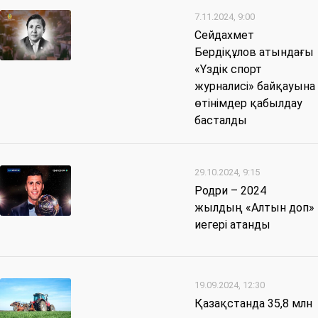
7.11.2024, 9:00
Сейдахмет
Бердіқұлов атындағы
«Үздік спорт
журналисі» байқауына
өтінімдер қабылдау
басталды
29.10.2024, 9:15
Родри – 2024
жылдың «Алтын доп»
иегері атанды
19.09.2024, 12:30
Қазақстанда 35,8 млн