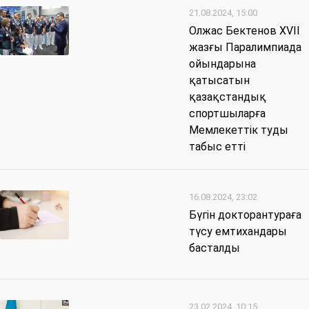
21.08.2024, 15:00
Олжас Бектенов XVII
жазғы Паралимпиада
ойындарына
қатысатын
қазақстандық
спортшыларға
Мемлекеттік туды
табыс етті
16.08.2024, 23:02
Бүгін докторантураға
түсу емтихандары
басталды
23.02.2024, 10:15