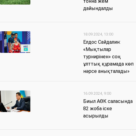
тонна жем
дайындалды
18.09.2024, 13:00
Елдос Сайдалин:
«Мықтылар
турнирінен» соң
ұлттық құрамада көп
нәрсе анықталады»
16.09.2024, 9:00
Биыл АӨК саласында
82 жоба іске
асырылды