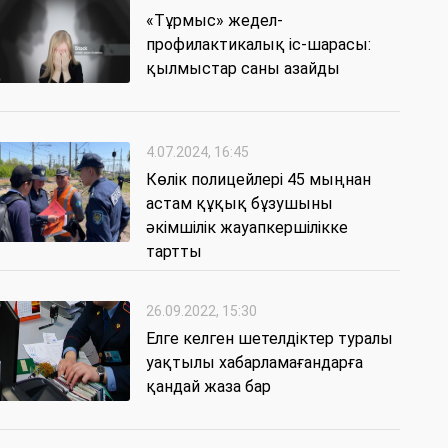
«Тұрмыс» жедел-
профилактикалық іс-шарасы:
қылмыстар саны азайды
4.07.2024, 16:45
Көлік полицейлері 45 мыңнан
астам құқық бұзушыны
әкімшілік жауапкершілікке
тартты
26.09.2022, 15:30
Елге келген шетелдіктер туралы
уақтылы хабарламағандарға
қандай жаза бар