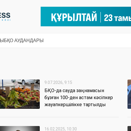
СЫ
БҚО АУДАНДАРЫ
9.07.2026, 9:15
БҚО-да сауда заңнамасын
бұзған 100-ден астам кәсіпкер
жауапкершілікке тартылды
16.02.2025, 10:30