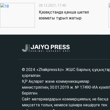
28.12.2021, 17:40
Қазақстанда қанша шетел
азаматы тұрып жатыр
© 2024. «Zhaikpress.kz». ЖШС Барлық құқықта
қорғалған.
ҚР Ақпарат және коммуникациялар
министрлігінің 30.01.2019 ж. № 17490-ИА куәліг
берілген.
Сайт материалдарын коммерциялық не басқа
мақсатта толық немесе ішінара көшіруге тек