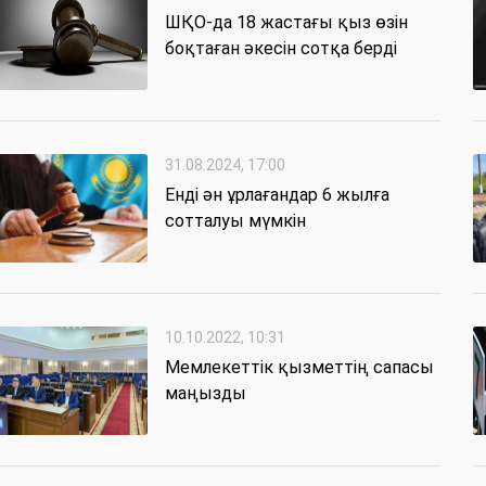
ШҚО-да 18 жастағы қыз өзін
боқтаған әкесін сотқа берді
31.08.2024, 17:00
Енді ән ұрлағандар 6 жылға
сотталуы мүмкін
10.10.2022, 10:31
Мемлекеттік қызметтің сапасы
маңызды