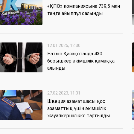
«ҚПО» компаниясына 739,5 млн
теңге айыппұл салынды
12.01.2025, 12:30
Батыс Қазақстанда 430
борышкер әкімшілік қамаққа
алынды
27.02.2023, 11:31
Швеция азаматшасы қос
азаматтық үшін әкімшілік
жауапкершілікке тартылды