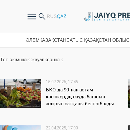
ӘЛЕМ
ҚАЗАҚСТАН
БАТЫС ҚАЗАҚСТАН ОБЛЫ
Тег: әкімшілік жауапкершілік
15.07.2026, 17:45
БҚО-да 90-нан астам
кәсіпкердің сауда бағасын
асырып сатқаны белгілі болды
22.04.2025, 17:00