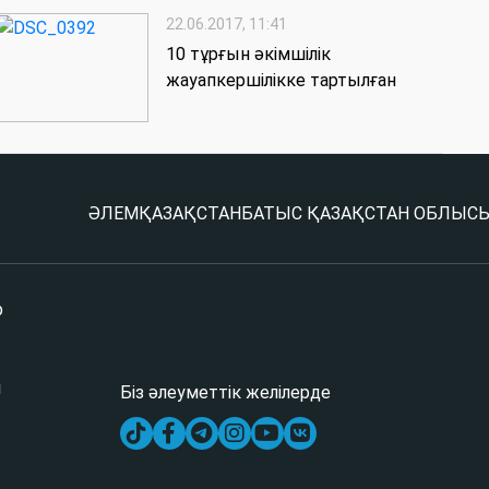
22.06.2017, 11:41
10 тұрғын әкімшілік
жауапкершілікке тартылған
ӘЛЕМ
ҚАЗАҚСТАН
БАТЫС ҚАЗАҚСТАН ОБЛЫС
р
і
Біз әлеуметтік желілерде