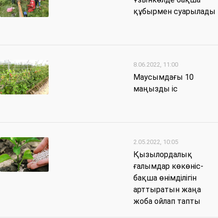
құбырмен суарылады
8.06.2022, 11:00
Маусымдағы 10
маңызды іс
2.05.2022, 10:05
Қызылордалық
ғалымдар көкөніс-
бақша өнімділігін
арттыратын жаңа
жоба ойлап тапты