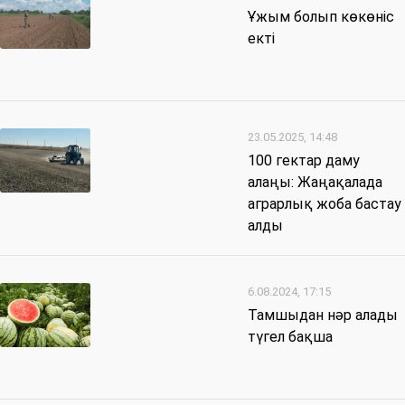
Ұжым болып көкөніс
екті
23.05.2025, 14:48
100 гектар даму
алаңы: Жаңақалада
аграрлық жоба бастау
алды
6.08.2024, 17:15
Тамшыдан нәр алады
түгел бақша