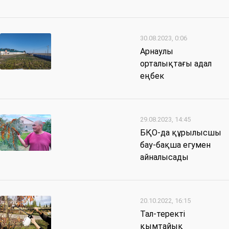
30.08.2023, 0:06
Арнаулы
орталықтағы адал
еңбек
29.08.2023, 14:45
БҚО-да құрылысшы
бау-бақша егумен
айналысады
20.10.2022, 16:15
Тал-теректі
қымтайық