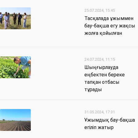
25.07.2024, 15:45
Тасқалада ұжыммен
бау-бақша егу жақсы
жолға қойылған
24.07.2024, 11:15
Шыңғырлауда
еңбектен береке
тапқан отбасы
тұрады
31.05.2024, 17:31
Ұжымдық бау-бақша
егіліп жатыр