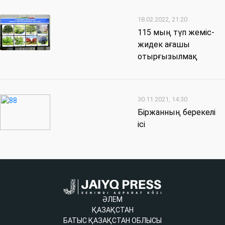
18.02.2022, 21:20
115 мың түп жеміс-
жидек ағашы
отырғызылмақ
30.11.2021, 14:30
Біржанның берекелі
ісі
ӘЛЕМ
ҚАЗАҚСТАН
БАТЫС ҚАЗАҚСТАН ОБЛЫСЫ