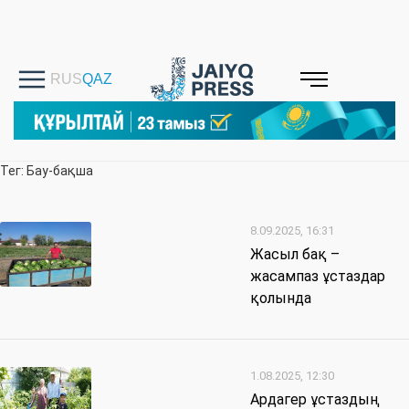
Тег: Бау-бақша
8.09.2025, 16:31
Жасыл бақ –
жасампаз ұстаздар
қолында
1.08.2025, 12:30
Ардагер ұстаздың