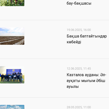
бау-бақшасы
19.06.2025, 16:00
Бақша баптайтындар
көбейді
12.06.2025, 11:45
Казталов ауданы: Әл-
ауқаты мығым Әбіш
ауылы
28.05.2025, 11:00