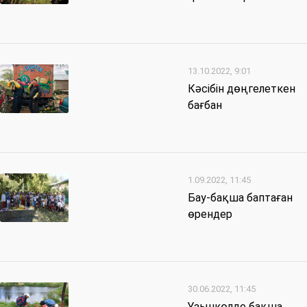
13.10.2022, 9:01
Кәсібін дөңгелеткен
бағбан
1.09.2022, 11:45
Бау-бақша баптаған
өрендер
30.06.2022, 11:45
Ұзынкөлде бақша