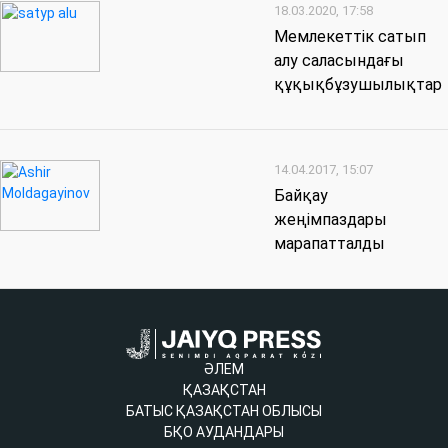
18.03.2020, 17:58
Мемлекеттік сатып
алу саласындағы
құқықбұзушылықтар
14.04.2017, 15:07
Байқау
жеңімпаздары
марапатталды
ӘЛЕМ
ҚАЗАҚСТАН
БАТЫС ҚАЗАҚСТАН ОБЛЫСЫ
БҚО АУДАНДАРЫ