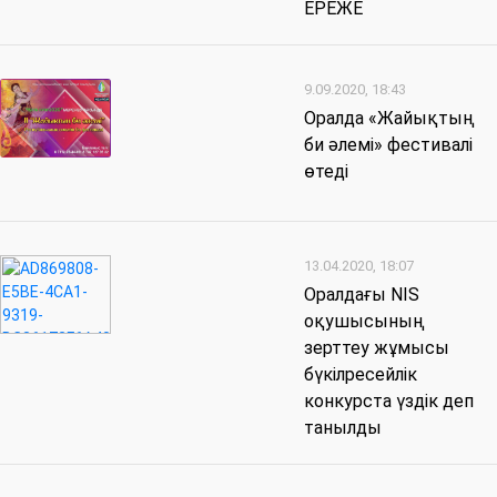
ЕРЕЖЕ
9.09.2020, 18:43
Оралда «Жайықтың
би әлемі» фестивалі
өтеді
13.04.2020, 18:07
Оралдағы NIS
оқушысының
зерттеу жұмысы
бүкілресейлік
конкурста үздік деп
танылды