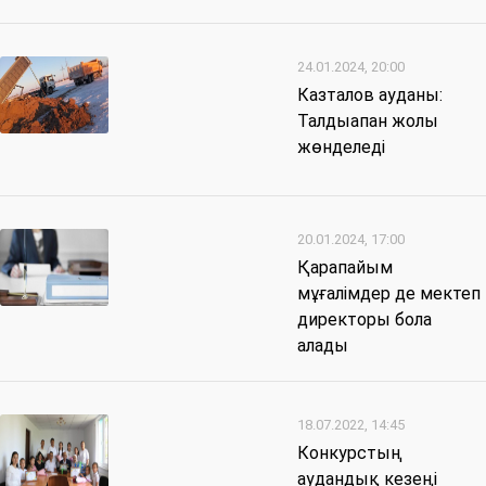
24.01.2024, 20:00
Казталов ауданы:
Талдыапан жолы
жөнделеді
20.01.2024, 17:00
Қарапайым
мұғалімдер де мектеп
директоры бола
алады
18.07.2022, 14:45
Конкурстың
аудандық кезеңі