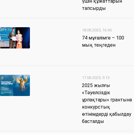
үшін құжаттарын
тапсырды
18.06.2025, 16:45
74 мұғалімге – 100
мың теңгеден
17.06.2025, 9:15
2025 жылғы
«Тәуелсіздік
ұрпақтары» грантына
конкурстық
өтінімдерді қабылдау
басталды