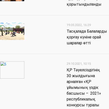
қорытындыланды
19.05.2022, 16:29
Тасқалада Балаларды
қорғау күніне орай
шаралар өтті
29.10.2021, 10:15
ҚР Тәуелсіздігінің
30 жылдығына
арналған «ҚР
ұйымының үздік
басшысы – 2021»
республикалық
конкурсы туралы