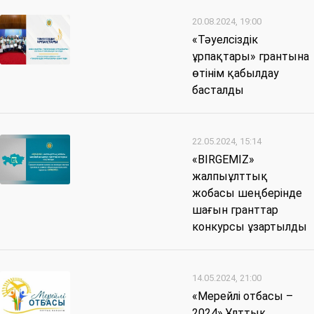
20.08.2024, 19:00
«Тәуелсіздік
ұрпақтары» грантына
өтінім қабылдау
басталды
22.05.2024, 15:14
«BIRGEMIZ»
жалпыұлттық
жобасы шеңберінде
шағын гранттар
конкурсы ұзартылды
14.05.2024, 21:00
«Мерейлі отбасы –
2024» Ұлттық