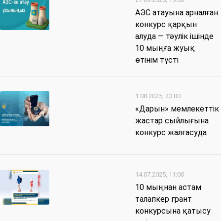
АЭС атауына арналған
конкурс қарқын
алуда — тәулік ішінде
10 мыңға жуық
өтінім түсті
1.08.2025, 23:00
«Дарын» мемлекеттік
жастар сыйлығына
конкурс жалғасуда
14.07.2025, 11:00
10 мыңнан астам
талапкер грант
конкурсына қатысу