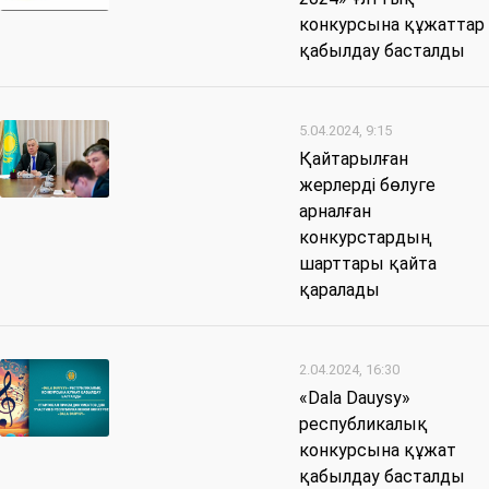
конкурсына құжаттар
қабылдау басталды
5.04.2024, 9:15
Қайтарылған
жерлерді бөлуге
арналған
конкурстардың
шарттары қайта
қаралады
2.04.2024, 16:30
«Dala Dauysy»
республикалық
конкурсына құжат
қабылдау басталды