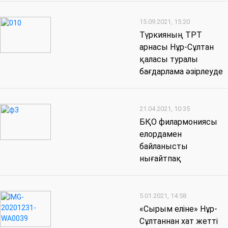
15.09.2021, 15:20
Түркияның ТРТ
арнасы Нұр-Сұлтан
қаласы туралы
бағдарлама әзірлеуде
21.04.2021, 10:35
БҚО филармониясы
елордамен
байланысты
нығайтпақ
5.01.2021, 14:58
«Сырым еліне» Нұр-
Сұлтаннан хат жетті