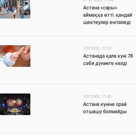
Астана «сары»
аймаққа өтті: қандай
шектеулер енгізіледі
7.07.2022, 17:15
Астанада қала күні 78
сәби дүниеге келді
5.07.2022, 11:45
Астана күніне орай
отшашу болмайды