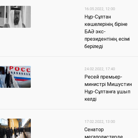
16.05.2022, 12:00
Нұр-Сұлтан
көшелерінің біріне
БАӘ экс-
президентінің есімі
беріледі
24.02.2022, 17:40
Ресей премьер-
министрі Мишустин
Нұр-Сұлтанға ұшып
келді
17.02.2022, 13:00
Сенатор
мегаполистерде