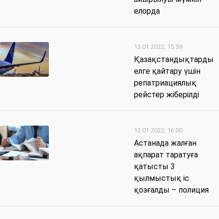
елорда
13.01.2022, 15:59
Қазақстандықтарды
елге қайтару үшін
репатриациялық
рейстер жіберілді
12.01.2022, 16:00
Астанада жалған
ақпарат таратуға
қатысты 3
қылмыстық іс
қозғалды – полиция