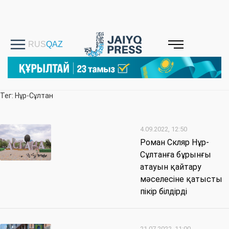
Тег: Нұр-Сұлтан
4.09.2022, 12:50
Роман Скляр Нұр-
Сұлтанға бұрынғы
атауын қайтару
мәселесіне қатысты
пікір білдірді
21.07.2022, 11:00