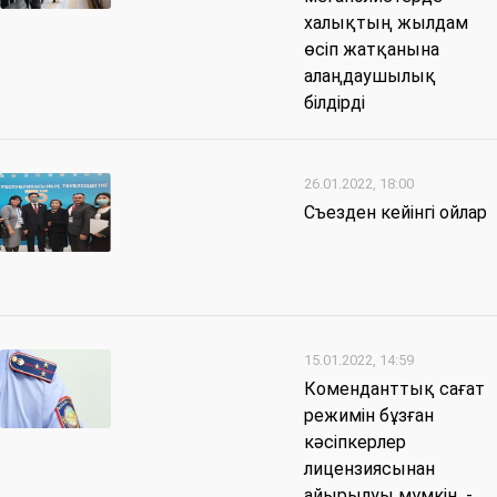
халықтың жылдам
өсіп жатқанына
алаңдаушылық
білдірді
26.01.2022, 18:00
Съезден кейінгі ойлар
15.01.2022, 14:59
Коменданттық сағат
режимін бұзған
кәсіпкерлер
лицензиясынан
айырылуы мүмкін -