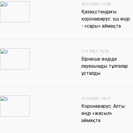
20.12.2021, 11:00
Қазақстандағы
коронавирус: үш өңір
- «сары» аймақта
1.11.2021, 15:30
Бірнеше өңірде
лауазымды тұлғалар
ұсталды
13.10.2021, 10:17
Коронавирус: Алты
өңір «жасыл»
аймақта