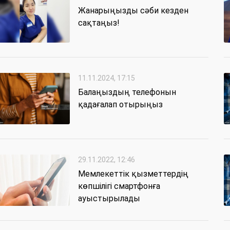
Жанарыңызды сәби кезден
сақтаңыз!
11.11.2024, 17:15
Балаңыздың телефонын
қадағалап отырыңыз
29.11.2022, 12:46
Мемлекеттік қызметтердің
көпшілігі смартфонға
ауыстырылады