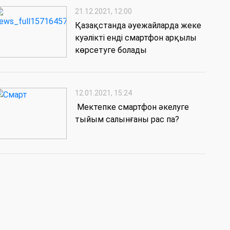
21.12.2021, 12:00
Қазақстанда әуежайларда жеке
куәлікті енді смартфон арқылы
көрсетуге болады
12.01.2021, 15:24
Мектепке смартфон әкелуге
тыйым салынғаны рас па?