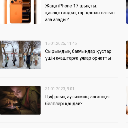
Жаңа iPhone 17 шықты:
қазақстандықтар қашан сатып
ала алады?
15.01.2025, 11:45
Сырымдық балғындар құстар
үшін ағаштарға ұялар орнатты
31.01.2023, 9:01
Цифрлық аутизмнің алғашқы
белгілері қандай?