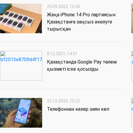
23.09.2022, 15:30
Жаңа iPhone 14 Pro партиясын
Қазақстанға заңсыз әкелуге
тырысқан
8.12.2021, 14:31
Қазақстанда Google Pay төлем
қызметі іске қосылды
22.12.2020, 10:22
Телефоннан келер зиян көп