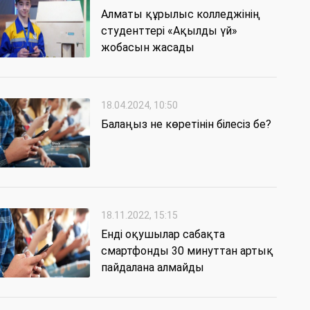
Алматы құрылыс колледжінің
студенттері «Ақылды үй»
жобасын жасады
18.04.2024, 10:50
Балаңыз не көретінін білесіз бе?
18.11.2022, 15:15
Енді оқушылар сабақта
смартфонды 30 минуттан артық
пайдалана алмайды