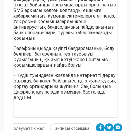
өтініші бойынша қосымшаларды орнатпаңыз,
SMS арқылы келген кодтарды ешкімге
хабарламаңыз, күмәнді сілтемелерге өтпеңіз,
тек ресми қосымшаларды және
антивирустық бағдарламаны пайдаланыңыз,
банк операциялары туралы хабарламаларды
қосыңыз.
Телефоныңызда қауіпті бағдарламаның болу
белгілері: батареяның тез таусылуы,
құрылғының қызып кетуі және бейтаныс
қосымшалардың пайда болуы.
- Күдік туындаған жағдайда интернетті дереу
өшіріңіз, банкпен байланысыңыз және құқық
қорғау органдарына жүгініңіз. Сақ болыңыз.
Цифрлық қауіпсіздік өзімізден басталады, -
деді ІІМ.
әлеуметтік желі
зиянды қосымша