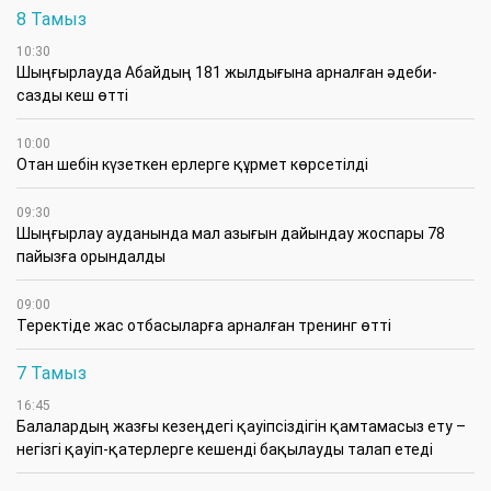
8 Тамыз
10:30
Шыңғырлауда Абайдың 181 жылдығына арналған әдеби-
сазды кеш өтті
10:00
Отан шебін күзеткен ерлерге құрмет көрсетілді
09:30
​Шыңғырлау ауданында мал азығын дайындау жоспары 78
пайызға орындалды
09:00
​Теректіде жас отбасыларға арналған тренинг өтті
7 Тамыз
16:45
Балалардың жазғы кезеңдегі қауіпсіздігін қамтамасыз ету –
негізгі қауіп-қатерлерге кешенді бақылауды талап етеді