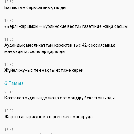
15:30
Батыстың барысы анықталды
12:30
«Бөрлі жаршысы – Бурлинские вести» газетінде жаңа басшы
11:00
Аудандық мәслихаттың кезектен тыс 42-сессиясында
маңызды мәселелер қаралды
10:30
Жүйелі жұмыс пен нақты нәтиже керек
6 Тамыз
20:15
Қазталов ауданында жаңа өрт сөндіру бекеті ашылды
18:00
Жарты ғасыр жүгін көтерген желі жаңаруда
16:45