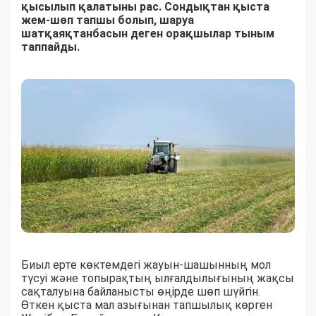
қысылып қалатыны рас. Сондықтан қыста
жем-шөп тапшы болып, шаруа
шатқаяқтанбасын деген орақшылар тыным
таппайды.
Биыл ерте көктемдегі жауын-шашынның мол
түсуі және топырақтың ылғалдылығының жақсы
сақталуына байланысты өңірде шөп шүйгін.
Өткен қыста мал азығынан тапшылық көрген