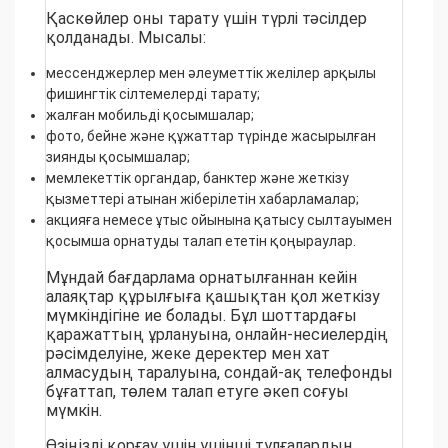
Қаскөйлер оны тарату үшін түрлі тәсілдер
қолданады. Мысалы:
мессенджерлер мен әлеуметтік желілер арқылы
фишингтік сілтемелерді тарату;
жалған мобильді қосымшалар;
фото, бейне және құжаттар түрінде жасырылған
зиянды қосымшалар;
мемлекеттік органдар, банктер және жеткізу
қызметтері атынан жіберілетін хабарламалар;
акцияға немесе ұтыс ойынына қатысу сылтауымен
қосымша орнатуды талап ететін қоңыраулар.
Мұндай бағдарлама орнатылғаннан кейін
алаяқтар құрылғыға қашықтан қол жеткізу
мүмкіндігіне ие болады. Бұл шоттардағы
қаражаттың ұрлануына, онлайн-несиелердің
рәсімделуіне, жеке деректер мен хат
алмасудың таралуына, сондай-ақ телефонды
бұғаттап, төлем талап етуге әкеп соғуы
мүмкін.
Өзіңізді қорғау үшін үшінші тұлғалардың