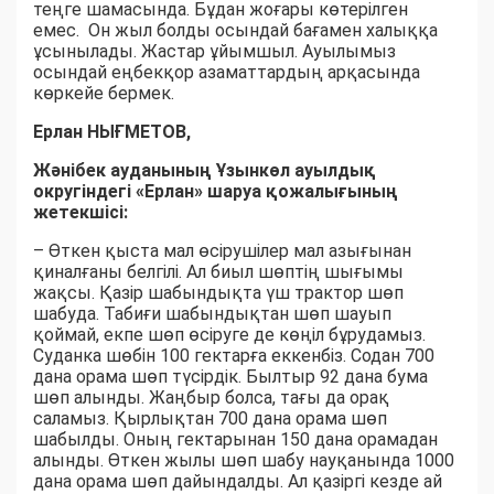
теңге шамасында. Бұдан жоғары көтерілген
емес. Он жыл болды осындай бағамен халыққа
ұсынылады. Жастар ұйымшыл. Ауылымыз
осындай еңбекқор азаматтардың арқасында
көркейе бермек.
Ерлан НЫҒМЕТОВ,
Жәнібек ауданының Ұзынкөл ауылдық
округіндегі «Ерлан» шаруа қожалығының
жетекшісі:
– Өткен қыста мал өсірушілер мал азығынан
қиналғаны белгілі. Ал биыл шөптің шығымы
жақсы. Қазір шабындықта үш трактор шөп
шабуда. Табиғи шабындықтан шөп шауып
қоймай, екпе шөп өсіруге де көңіл бұрудамыз.
Суданка шөбін 100 гектарға еккенбіз. Содан 700
дана орама шөп түсірдік. Былтыр 92 дана бума
шөп алынды. Жаңбыр болса, тағы да орақ
саламыз. Қырлықтан 700 дана орама шөп
шабылды. Оның гектарынан 150 дана орамадан
алынды. Өткен жылы шөп шабу науқанында 1000
дана орама шөп дайындалды. Ал қазіргі кезде ай