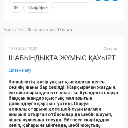
ІІМ
Смартфон
Басты бет
/
Жаңалықтар
/
07 news
10.08.2026, 10:00
Оқылды:
ШАБЫНДЫҚТА ЖҰМЫС ҚАУЫРТ
Сілтеме алу
Көпшіліктің қазір уақыт қысқарған деген
сөзінің жаны бар секілді. Жарқыраған жаздың
екі айы зырылдап өте шықты. Ауылдағы шаруа
баққан жандар қыстық мал азығын
дайындауға қарқын үстеді. Шаруа
қожалықтарына қоса шай-суын малмен
айырып отырған отбасылар да шөбін шауып,
пішен ауласына тасуда. Әйтпесе «кәрі құда»
келіп, қаһарына мінгенде, шөбі жоқтың