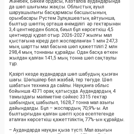
Жәнібек, Бөкей ордасы, Казталов аудандарында
да шөп шығымы жақсы. Облыстық ауыл
шаруашылығы басқармасы басшысының
орынбасары Рүстем Зұлқашевтың айтуынша,
былтыр шөптің орташа өнімділігі әр гектарынан
3,4 центнерден болса, биыл бұл көрсеткіш 4,5
центнерді құрап отыр. 2026-2027 жылғы мал
қыстағына кіреді деп жоспарланған 1 млн 247,3
мың шартты мал басына шөп қажеттілігі 2 млн
298,4 мың тоннаны құрайды. Одан басқа өткен
жылдан қалған 141,5 мың тонна шөп сақтаулы
тұр.
Қазіргі кезде аудандарда шөп шабудың қызған
шағы. Шөпшілер бел жазбай, тер төгуде. Шөп
шабатын техника да сайлы. Науқанға облыс
бойынша 4371 орақ қатысуда. Аудандардың 4
тамыздағы мәліметіне сәйкес 3315 гектар
шабындық шабылып, 1628,7 тонна мал азығы
дайындалды. Бұл – жоспардың 70,9%-ы. Ал
былтырғыдан қалған шөпті қоса есептегенде
аталған көрсеткіш қажеттіліктің 77%-ын құрайды.
– Аудандарда науқан қыза түсті. Мал азығын