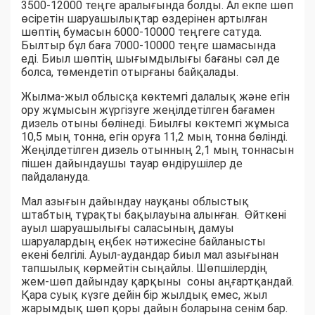
3500-12000 теңге аралығында болды. Ал екпе шөп
өсіретін шаруашылықтар өздерінен артылған
шөптің бумасын 6000-10000 теңгеге сатуда.
Былтыр бұл баға 7000-10000 теңге шамасында
еді. Биыл шөптің шығымдылығы бағаны сәл де
болса, төмендетіп отырғаны байқалады.
Жылма-жыл облысқа көктемгі далалық және егін
ору жұмысын жүргізуге жеңілдетілген бағамен
дизель отыны бөлінеді. Биылғы көктемгі жұмыса
10,5 мың тонна, егін оруға 11,2 мың тонна бөлінді.
Жеңілдетілген дизель отынның 2,1 мың тоннасын
пішен дайындаушы тауар өндірушілер де
пайдалануда.
Мал азығын дайындау науқаны облыстық
штабтың тұрақты бақылауына алынған. Өйткені
ауыл шаруашылығы саласының дамуы
шаруалардың еңбек нәтижесіне байланысты
екені белгілі. Ауыл-аудандар биыл мал азығынан
тапшылық көрмейтін сыңайлы. Шөпшілердің
жем-шөп дайындау қарқыны соны аңғартқандай.
Қара суық күзге дейін бір жылдық емес, жыл
жарымдық шөп қоры дайын боларына сенім бар.