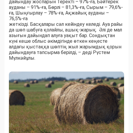
дайындау жоспарын Теректі – 97%-ға, Бәйтерек
ауданы – 91%-ға, Бөрлі – 81,3%-ға, Сырым – 79,6%-
ға, Шыңғырлау – 78%-ға, Ақжайық ауданы –
76,5%-ға
жеткізді. Басқалары сәл кейіндеу келеді. Ауа райы
да шөп шабуға қолайлы, ашық-жарық. Әлі де мал
азығын дайындап алуға уақыт бар. Сондықтан
күні кеше облыс әкімдігінде өткен кеңесте
алдағы қыстаққа шөптің жыл жарымдық қорын
дайындауға тапсырма берілді, – деді Рүстем
Мүлкәйұлы.