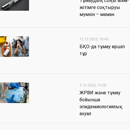
Тұмаудың соңы өлім-
жітімге соқтыруы
мүмкін – маман
12.12.2025, 16:45
БҚО-да тұмау өршіп
тұр
3.12.2025, 13:00
ЖРВИ және тұмау
бойынша
эпидемиологиялық
ахуал