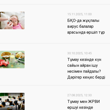
15.11.2025, 11:00
БҚО-да жұқпалы
вирус балалар
арасында өршіп тұр
30.10.2025, 10:45
Тұмау кезінде күн
сайын айран ішу
несімен пайдалы?
Дәрігер кеңес берді
27.08.2025, 12:30
Тұмау мен ЖРВИ
өршуі кезінде