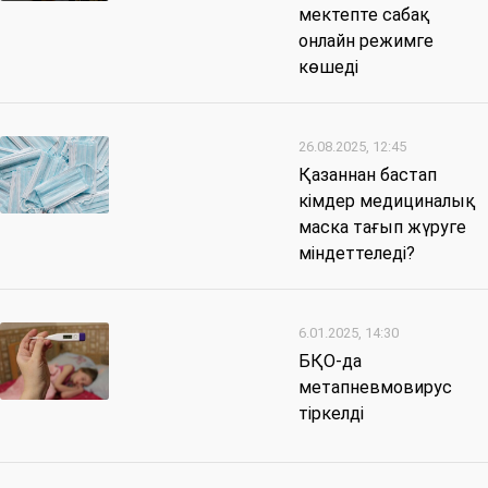
мектепте сабақ
онлайн режимге
көшеді
26.08.2025, 12:45
Қазаннан бастап
кімдер медициналық
маска тағып жүруге
міндеттеледі?
6.01.2025, 14:30
БҚО-да
метапневмовирус
тіркелді