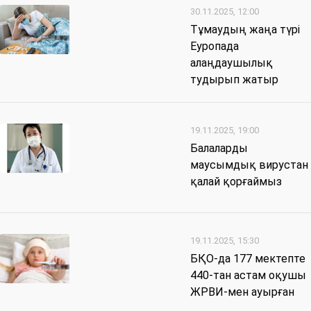
30.11.2025, 12:00
Тұмаудың жаңа түрі
Еуропада
алаңдаушылық
тудырып жатыр
19.11.2025, 19:00
Балаларды
маусымдық вирустан
қалай қорғаймыз
19.11.2025, 15:30
БҚО-да 177 мектепте
440-тан астам оқушы
ЖРВИ-мен ауырған