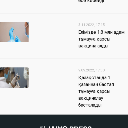
есе көбейді
3.11.2022, 17:15
Елімізде 1,8 млн адам
тұмауға қарсы
вакцина алды
9.09.2022, 17:30
Қазақстанда 1
қазаннан бастап
тұмауға қарсы
вакциналау
басталады