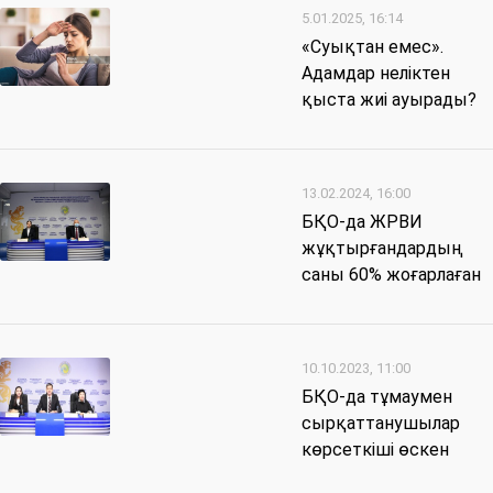
5.01.2025, 16:14
«Суықтан емес».
Адамдар неліктен
қыста жиі ауырады?
13.02.2024, 16:00
БҚО-да ЖРВИ
жұқтырғандардың
саны 60% жоғарлаған
10.10.2023, 11:00
БҚО-да тұмаумен
сырқаттанушылар
көрсеткіші өскен