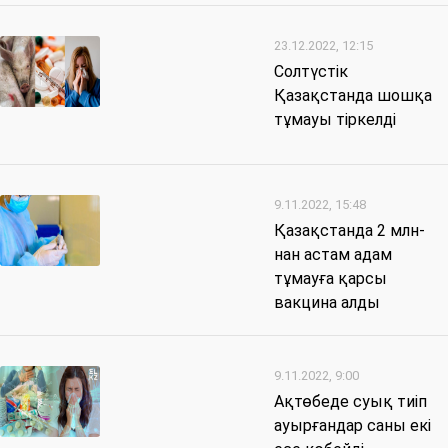
23.12.2022, 12:15
Солтүстік
Қазақстанда шошқа
тұмауы тіркелді
9.11.2022, 15:48
Қазақстанда 2 млн-
нан астам адам
тұмауға қарсы
вакцина алды
9.11.2022, 9:00
Ақтөбеде суық тиіп
ауырғандар саны екі