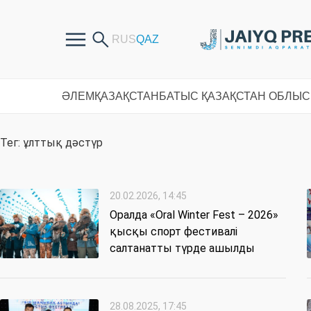
ӘЛЕМ
ҚАЗАҚСТАН
БАТЫС ҚАЗАҚСТАН ОБЛЫ
Тег: ұлттық дәстүр
20.02.2026, 14:45
Оралда «Oral Winter Fest – 2026»
қысқы спорт фестивалі
салтанатты түрде ашылды
28.08.2025, 17:45