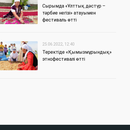
Сырымда «Ұлттық дәстүр –
тәрбие негізі» атауымен
фестиваль өтті
25.06.2022, 12:40
Теректіде «Қымызмұрындық»
этнофестивалі өтті