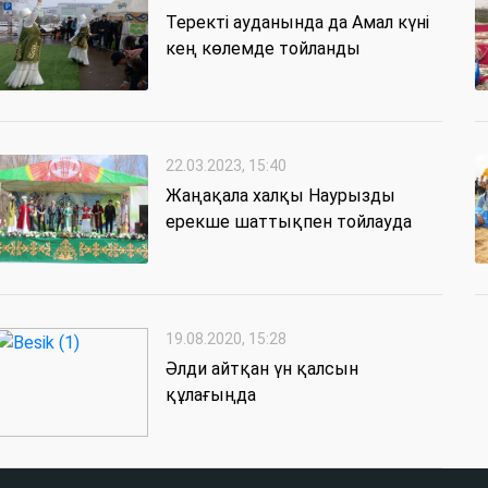
Теректі ауданында да Амал күні
кең көлемде тойланды
22.03.2023, 15:40
Жаңақала халқы Наурызды
ерекше шаттықпен тойлауда
19.08.2020, 15:28
Әлди айтқан үн қалсын
құлағыңда