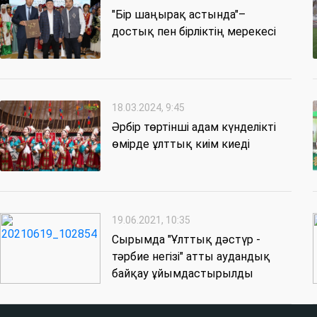
"Бір шаңырақ астында"–
достық пен бірліктің мерекесі
18.03.2024, 9:45
Әрбір төртінші адам күнделікті
өмірде ұлттық киім киеді
19.06.2021, 10:35
Сырымда "Ұлттық дәстүр -
тәрбие негізі" атты аудандық
байқау ұйымдастырылды