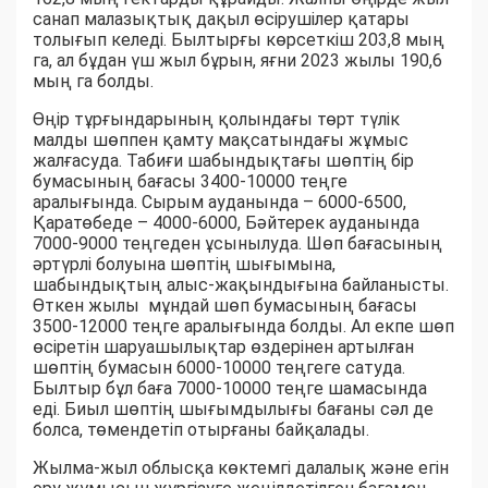
санап малазықтық дақыл өсірушілер қатары
толығып келеді. Былтырғы көрсеткіш 203,8 мың
га, ал бұдан үш жыл бұрын, яғни 2023 жылы 190,6
мың га болды.
Өңір тұрғындарының қолындағы төрт түлік
малды шөппен қамту мақсатындағы жұмыс
жалғасуда. Табиғи шабындықтағы шөптің бір
бумасының бағасы 3400-10000 теңге
аралығында. Сырым ауданында – 6000-6500,
Қаратөбеде – 4000-6000, Бәйтерек ауданында
7000-9000 теңгеден ұсынылуда. Шөп бағасының
әртүрлі болуына шөптің шығымына,
шабындықтың алыс-жақындығына байланысты.
Өткен жылы мұндай шөп бумасының бағасы
3500-12000 теңге аралығында болды. Ал екпе шөп
өсіретін шаруашылықтар өздерінен артылған
шөптің бумасын 6000-10000 теңгеге сатуда.
Былтыр бұл баға 7000-10000 теңге шамасында
еді. Биыл шөптің шығымдылығы бағаны сәл де
болса, төмендетіп отырғаны байқалады.
Жылма-жыл облысқа көктемгі далалық және егін