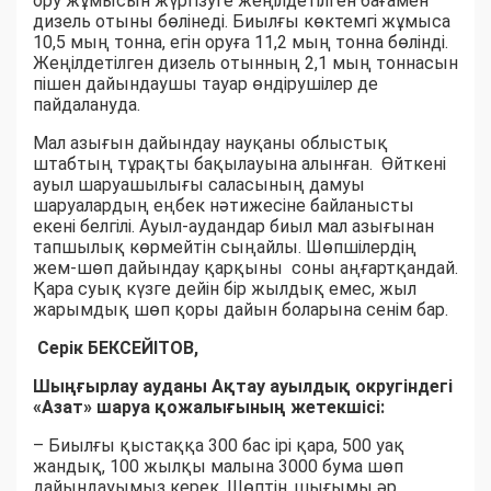
ору жұмысын жүргізуге жеңілдетілген бағамен
дизель отыны бөлінеді. Биылғы көктемгі жұмыса
10,5 мың тонна, егін оруға 11,2 мың тонна бөлінді.
Жеңілдетілген дизель отынның 2,1 мың тоннасын
пішен дайындаушы тауар өндірушілер де
пайдалануда.
Мал азығын дайындау науқаны облыстық
штабтың тұрақты бақылауына алынған. Өйткені
ауыл шаруашылығы саласының дамуы
шаруалардың еңбек нәтижесіне байланысты
екені белгілі. Ауыл-аудандар биыл мал азығынан
тапшылық көрмейтін сыңайлы. Шөпшілердің
жем-шөп дайындау қарқыны соны аңғартқандай.
Қара суық күзге дейін бір жылдық емес, жыл
жарымдық шөп қоры дайын боларына сенім бар.
Серік БЕКСЕЙІТОВ,
Шыңғырлау ауданы Ақтау ауылдық округіндегі
«Азат» шаруа қожалығының жетекшісі:
– Биылғы қыстаққа 300 бас ірі қара, 500 уақ
жандық, 100 жылқы малына 3000 бума шөп
дайындауымыз керек. Шөптің шығымы әр