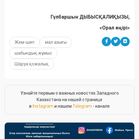
Гүлбаршын ДЫБЫСҚАЛИҚЫЗЫ,
«Орал өңірі»
Жем-шөп
мал азығы
шабындық жұмыс
Шаруа қожалық
Узнайте первым о важных новостях Западного
Казахстана на нашей странице
в
Instagram
и нашем
Telegram
- канале