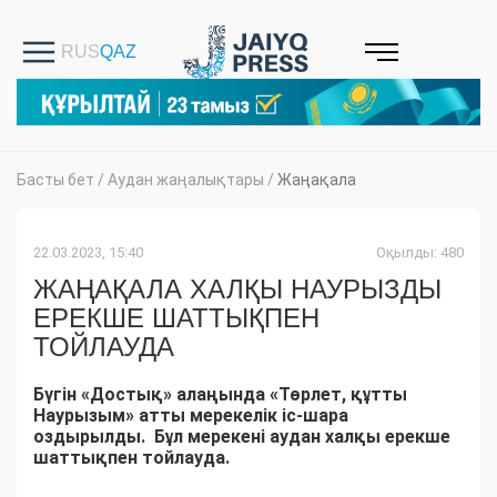
Басты бет
/
Аудан жаңалықтары
/
Жаңақала
22.03.2023, 15:40
Оқылды: 480
ЖАҢАҚАЛА ХАЛҚЫ НАУРЫЗДЫ
ЕРЕКШЕ ШАТТЫҚПЕН
ТОЙЛАУДА
Бүгін «Достық» алаңында «Төрлет, құтты
Наурызым» атты мерекелік іс-шара
оздырылды. Бұл мерекені аудан халқы ерекше
шаттықпен тойлауда.