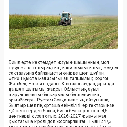
Биыл ерте көктемдегі жауын-шашынның мол
түсуі және топырақтың ылғалдылығының жақсы
сақталуына байланысты өңірде шөп шүйгін.
Өткен қыста мал азығынан тапшылық көрген
Жәнібек, Бөкей ордасы, Казталов аудандарында
да шөп шығымы жақсы. Облыстық ауыл
шаруашылығы басқармасы басшысының
орынбасары Рүстем Зұлқашевтың айтуынша,
былтыр шөптің орташа өнімділігі әр гектарынан
3,4 центнерден болса, биыл бұл көрсеткіш 4,5
центнерді құрап отыр. 2026-2027 жылғы мал
қыстағына кіреді деп жоспарланған 1 млн 247,3
мың шартты мал басына шөп қажеттілігі 2 млн