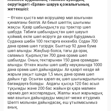
округіндегі «Ерлан» шаруа қожалығының
жетекшісі:
– Өткен қыста мал өсірушілер мал азығынан
қиналғаны белгілі. Ал биыл шөптің шығымы
жақсы. Қазір шабындықта үш трактор шөп
шабуда. Табиғи шабындықтан шөп шауып
қоймай, екпе шөп өсіруге де көңіл бұрудамыз.
Суданка шөбін 100 гектарға еккенбіз. Содан 700
дана орама шөп түсірдік. Былтыр 92 дана бума
шөп алынды. Жаңбыр болса, тағы да орақ
саламыз. Қырлықтан 700 дана орама шөп
шабылды. Оның гектарынан 150 дана орамадан
алынды. Өткен жылы шөп шабу науқанында 1000
дана орама шөп дайындалды. Ал қазіргі кезде ай
жарым уақыт ішінде 1,5 мың дана орама шөп
дайын тұр. Осыған қарап-ақ шөп шығымдылығын
бағамдауға болады. Алдағы қысқа 120 бас асыл
тұқымды және 200 бас жайын ірі қара малмен
кіреміз деп жоспарладық. Жалпы жыл жарымдық
мал азығын дайындауды мақсат-меже етудеміз.
Шөпті молынан дайындасақ, еш ұтылмасымыз
анық.