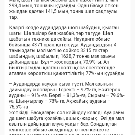
298,4 мың тоннаны құрайды. Одан басқа өткен
жылдан қалған 141,5 мың тонна шөп сақтаулы
тұр.
Қазіргі кезде аудандарда шөп шабудың қызған
шағы. Шөпшілер бел жазбай, тер төгуде. Шөп
шабатын техника да сайлы. Науқанға облыс
бойынша 4371 орақ қатысуда. Аудандардың 4
тамыздағы мәліметіне сәйкес 3315 гектар
шабындық шабылып, 1628,7 тонна мал азығы
дайындалды. Бұл – жоспардың 70,9%-ы. Ал
былтырғыдан қалған шөпті қоса есептегенде
аталған көрсеткіш қажеттіліктің 77%-ын құрайды.
– Аудандарда науқан қыза түсті. Мал азығын
дайындау жоспарын Теректі – 97%-ға, Бәйтерек
ауданы – 91%-ға, Бөрлі – 81,3%-ға, Сырым – 79,6%-
ға, Шыңғырлау – 78%-ға, Ақжайық ауданы –
76,5%-ға
жеткізді. Басқалары сәл кейіндеу келеді. Ауа райы
да шөп шабуға қолайлы, ашық-жарық. Әлі де мал
азығын дайындап алуға уақыт бар. Сондықтан
күні кеше облыс әкімдігінде өткен кеңесте