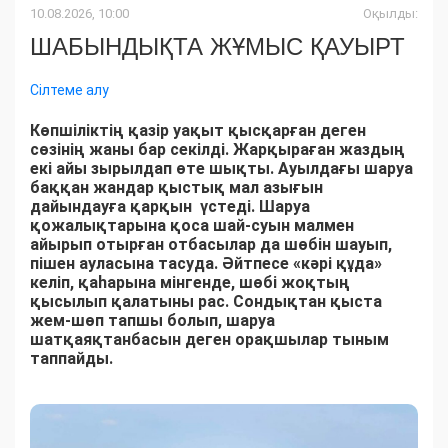
10.08.2026, 10:00
Оқылды:
ШАБЫНДЫҚТА ЖҰМЫС ҚАУЫРТ
Сілтеме алу
Көпшіліктің қазір уақыт қысқарған деген
сөзінің жаны бар секілді. Жарқыраған жаздың
екі айы зырылдап өте шықты. Ауылдағы шаруа
баққан жандар қыстық мал азығын
дайындауға қарқын үстеді. Шаруа
қожалықтарына қоса шай-суын малмен
айырып отырған отбасылар да шөбін шауып,
пішен ауласына тасуда. Әйтпесе «кәрі құда»
келіп, қаһарына мінгенде, шөбі жоқтың
қысылып қалатыны рас. Сондықтан қыста
жем-шөп тапшы болып, шаруа
шатқаяқтанбасын деген орақшылар тыным
таппайды.