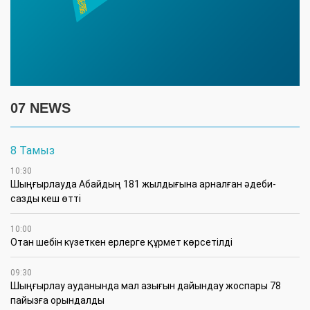
07 NEWS
8 Тамыз
10:30
Шыңғырлауда Абайдың 181 жылдығына арналған әдеби-
сазды кеш өтті
10:00
Отан шебін күзеткен ерлерге құрмет көрсетілді
09:30
​Шыңғырлау ауданында мал азығын дайындау жоспары 78
пайызға орындалды