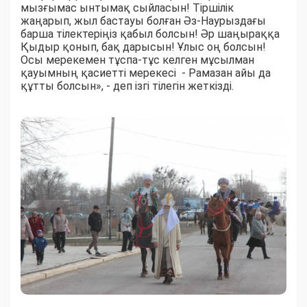
мызғымас ынтымақ сыйласын! Тіршілік
жаңарып, жыл бастауы болған Әз-Наурыздағы
барша тілектеріңіз қабыл болсын! Әр шаңыраққа
Қыдыр қонып, бақ дарысын! Ұлыс оң болсын!
Осы мерекемен тұспа-тұс келген мұсылман
қауымның қасиетті мерекесі - Рамазан айы да
құтты болсын», - деп ізгі тілегін жеткізді.