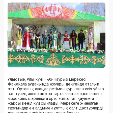
Ұлыстың Ұлы күні – Әз-Наурыз мерекесі
Жаңақала ауданында жоғары деңгейде аталып
өтті. Орталық алаңда ретімен құрылған киіз үйлер
сән түзеп, алыстан көз тарта алаң ажарын ашып,
мерекелік шараларға ерте жиналған қауымға
жақсы көңіл күй сыйлады. Мерекеге жиналған
тұрғындар ең алдымен ұлттық салт-дәстүрлерді
дәріптеген көріністердің куәсі болды.