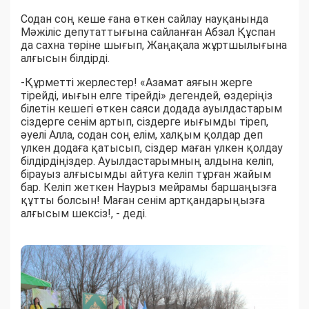
Содан соң кеше ғана өткен сайлау науқанында
Мәжіліс депутаттығына сайланған Абзал Құспан
да сахна төріне шығып, Жаңақала жұртшылығына
алғысын білдірді.
-Құрметті жерлестер! «Азамат аяғын жерге
тірейді, иығын елге тірейді» дегендей, өздеріңіз
білетін кешегі өткен саяси додада ауылдастарым
сіздерге сенім артып, сіздерге иығымды тіреп,
әуелі Алла, содан соң елім, халқым қолдар деп
үлкен додаға қатысып, сіздер маған үлкен қолдау
білдірдіңіздер. Ауылдастарымның алдына келіп,
бірауыз алғысымды айтуға келіп тұрған жайым
бар. Келіп жеткен Наурыз мейрамы баршаңызға
құтты болсын! Маған сенім артқандарыңызға
алғысым шексіз!, - деді.