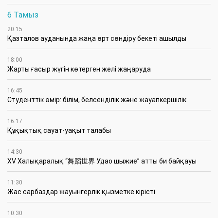
6 Тамыз
20:15
Қазталов ауданында жаңа өрт сөндіру бекеті ашылды
18:00
Жарты ғасыр жүгін көтерген желі жаңаруда
16:45
Студенттік өмір: білім, белсенділік және жауапкершілік
16:17
Құқықтық сауат-уақыт талабы
14:30
XV Халықаралық “舞蹈世界 Удао шыжие” атты би байқауы
11:30
Жас сарбаздар жауынгерлік қызметке кірісті
10:30