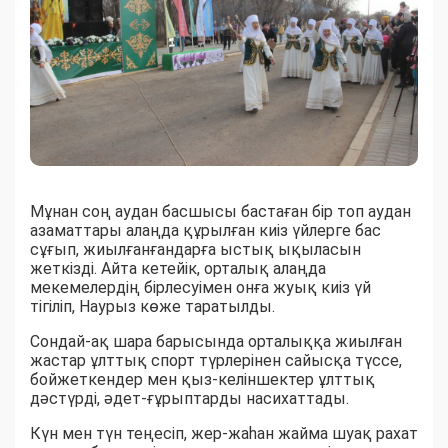
Мұнан соң аудан басшысы бастаған бір топ аудан
азаматтары алаңда құрылған киіз үйлерге бас
сұғып, жиылғанғандарға ыстық ықыласын
жеткізді. Айта кетейік, орталық алаңда
мекемелердің бірлесуімен онға жуық киіз үй
тігіліп, Наурыз көже таратылды.
​Сондай-ақ шара барысында орталыққа жиылған
жастар ұлттық спорт түрлерінен сайысқа түссе,
бойжеткендер мен қыз-келіншектер ұлттық
дәстүрді, әдет-ғұрыптарды насихаттады.
Күн мен түн теңесіп, жер-жаһан жайма шуақ рахат