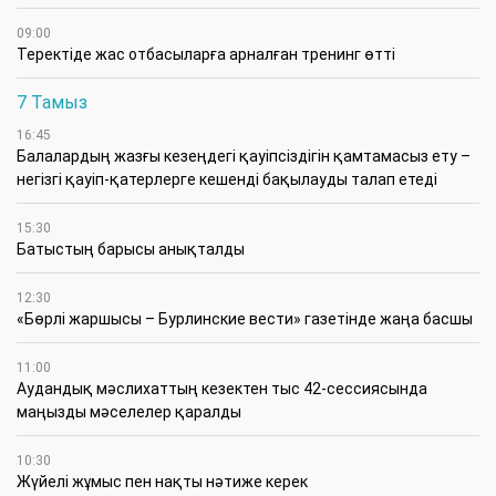
09:00
​Теректіде жас отбасыларға арналған тренинг өтті
7 Тамыз
16:45
Балалардың жазғы кезеңдегі қауіпсіздігін қамтамасыз ету –
негізгі қауіп-қатерлерге кешенді бақылауды талап етеді
15:30
Батыстың барысы анықталды
12:30
«Бөрлі жаршысы – Бурлинские вести» газетінде жаңа басшы
11:00
Аудандық мәслихаттың кезектен тыс 42-сессиясында
маңызды мәселелер қаралды
10:30
Жүйелі жұмыс пен нақты нәтиже керек