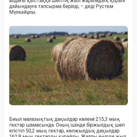
алдағы қыстаққа шөптің жыл жарымдық қорын
дайындауға тапсырма берілді, – деді Рүстем
Мүлкәйұлы.
Биыл малазықтық дақылдар көлемі 215,3 мың
гектар шамасында. Оның ішінде біржылдық шөп
егістігі 50,2 мың гектар, көпжылдық дақылдар
162,8 мың гектарды құрайды. Жалпы өңірде жыл