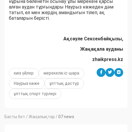
нұрына бөленетін осынау ұлы мерекені қарсы
алған аудан тұрғындары Наурыз көжеден дәм
татып, ел мен жердің амандығын тілеп, ақ
баталарын берісті.
Ақсәуле Сексенбайқызы,
Жаңақала ауданы
zhaikpress.kz
киіз үйлер
мерекелік іс-шара
Наурыз көже
ұлттық дәстүр
ұлттық спорт түрлері
Басты бет
/
Жаңалықтар
/
07 news