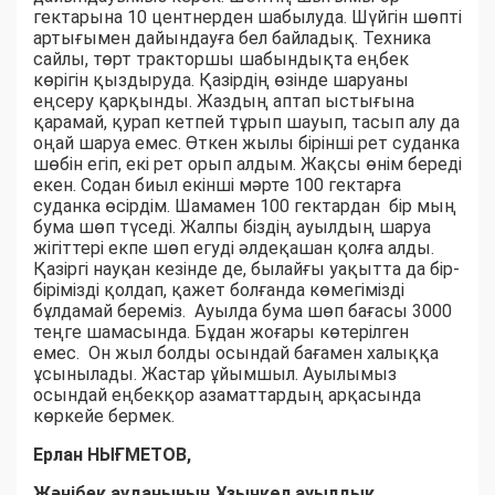
гектарына 10 центнерден шабылуда. Шүйгін шөпті
артығымен дайындауға бел байладық. Техника
сайлы, төрт тракторшы шабындықта еңбек
көрігін қыздыруда. Қазірдің өзінде шаруаны
еңсеру қарқынды. Жаздың аптап ыстығына
қарамай, қурап кетпей тұрып шауып, тасып алу да
оңай шаруа емес. Өткен жылы бірінші рет суданка
шөбін егіп, екі рет орып алдым. Жақсы өнім береді
екен. Содан биыл екінші мәрте 100 гектарға
суданка өсірдім. Шамамен 100 гектардан бір мың
бума шөп түседі. Жалпы біздің ауылдың шаруа
жігіттері екпе шөп егуді әлдеқашан қолға алды.
Қазіргі науқан кезінде де, былайғы уақытта да бір-
бірімізді қолдап, қажет болғанда көмегімізді
бұлдамай береміз. Ауылда бума шөп бағасы 3000
теңге шамасында. Бұдан жоғары көтерілген
емес. Он жыл болды осындай бағамен халыққа
ұсынылады. Жастар ұйымшыл. Ауылымыз
осындай еңбекқор азаматтардың арқасында
көркейе бермек.
Ерлан НЫҒМЕТОВ,
Жәнібек ауданының Ұзынкөл ауылдық