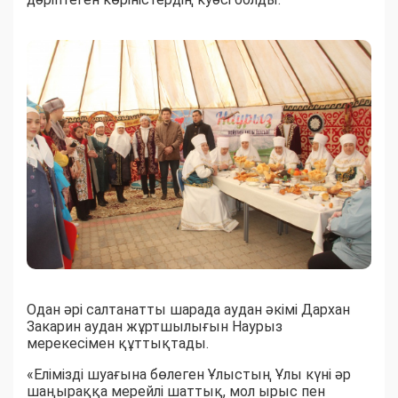
Одан әрі салтанатты шарада аудан әкімі Дархан
Закарин аудан жұртшылығын Наурыз
мерекесімен құттықтады.
«Елімізді шуағына бөлеген Ұлыстың Ұлы күні әр
шаңыраққа мерейлі шаттық, мол ырыс пен