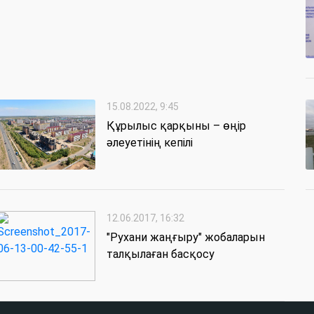
15.08.2022, 9:45
Құрылыс қарқыны – өңір
әлеуетінің кепілі
12.06.2017, 16:32
"Рухани жаңғыру" жобаларын
талқылаған басқосу