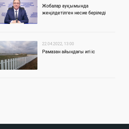
Жобалар ауқымында
жеңілдетілген несие беріледі
22.04.2022, 13:00
Рамазан айындағы игі іс