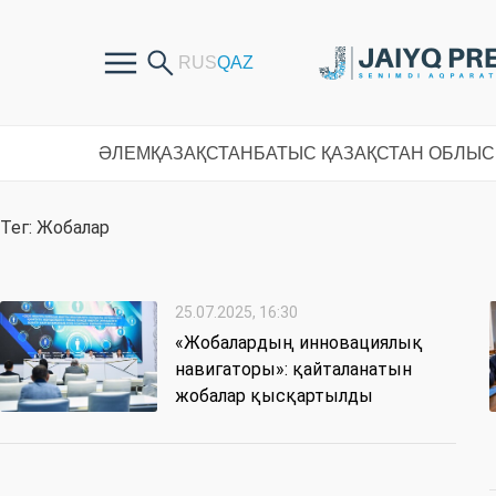
ӘЛЕМ
ҚАЗАҚСТАН
БАТЫС ҚАЗАҚСТАН ОБЛЫ
Тег: Жобалар
25.07.2025, 16:30
«Жобалардың инновациялық
навигаторы»: қайталанатын
жобалар қысқартылды