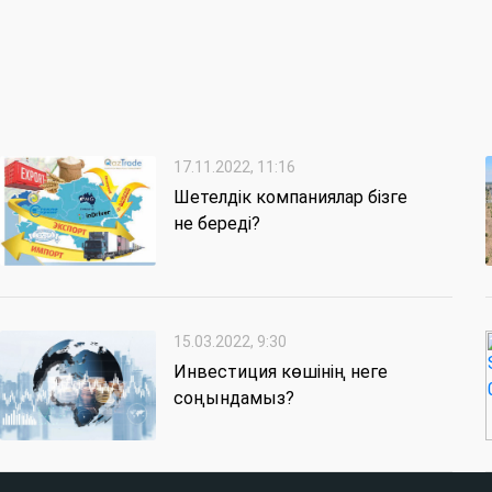
17.11.2022, 11:16
Шетелдік компаниялар бізге
не береді?
15.03.2022, 9:30
Инвестиция көшінің неге
соңындамыз?