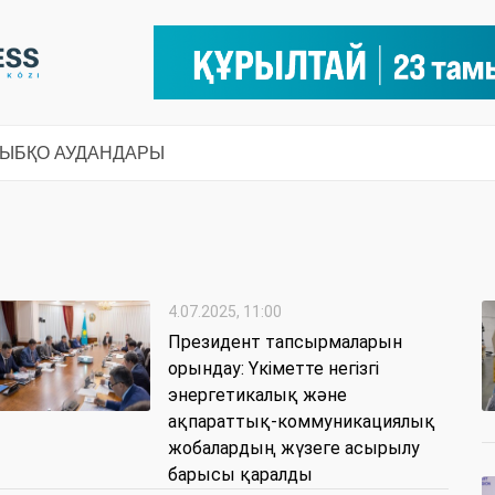
СЫ
БҚО АУДАНДАРЫ
4.07.2025, 11:00
Президент тапсырмаларын
орындау: Үкіметте негізгі
энергетикалық және
ақпараттық-коммуникациялық
жобалардың жүзеге асырылу
барысы қаралды