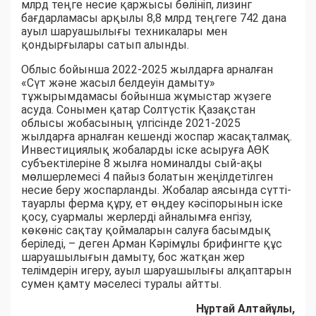
млрд теңге несие қаржысы бөлініп, лизинг
бағдарламасы арқылы 8,8 млрд теңгеге 742 дана
ауыл шаруашылығы техникалары мен
қондырғылары сатып алынды.
Облыс бойынша 2022-2025 жылдарға арналған
«Сүт және жасыл белдеуін дамыту»
тұжырымдамасы бойынша жұмыстар жүзеге
асуда. Сонымен қатар Солтүстік Қазақстан
облысы жобасының үлгісінде 2021-2025
жылдарға арналған кешенді жоспар жасақталмақ.
Инвестициялық жобаларды іске асыруға АӨК
субъектілеріне 8 жылға номиналды сый-ақы
мөлшерлемесі 4 пайыз болатын жеңілдетілген
несие беру жоспарланды. Жобалар аясында сүтті-
тауарлы ферма құру, ет өңдеу кәсіпорынын іске
қосу, суармалы жерлерді айналымға енгізу,
көкөніс сақтау қоймаларын салуға басымдық
беріледі, – деген Арман Кәрімұлы брифингте құс
шаруашылығын дамыту, бос жатқан жер
телімдерін игеру, ауыл шаруашылығы алқаптарын
сумен қамту мәселесі туралы айтты.
Нұртай Алтайұлы,