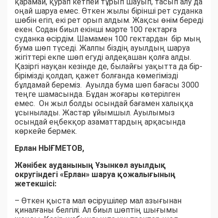
қарамай, қурап кетпей тұрып шауып, тасып алу да
оңай шаруа емес. Өткен жылы бірінші рет суданка
шөбін егіп, екі рет орып алдым. Жақсы өнім береді
екен. Содан биыл екінші мәрте 100 гектарға
суданка өсірдім. Шамамен 100 гектардан бір мың
бума шөп түседі. Жалпы біздің ауылдың шаруа
жігіттері екпе шөп егуді әлдеқашан қолға алды.
Қазіргі науқан кезінде де, былайғы уақытта да бір-
бірімізді қолдап, қажет болғанда көмегімізді
бұлдамай береміз. Ауылда бума шөп бағасы 3000
теңге шамасында. Бұдан жоғары көтерілген
емес. Он жыл болды осындай бағамен халыққа
ұсынылады. Жастар ұйымшыл. Ауылымыз
осындай еңбекқор азаматтардың арқасында
көркейе бермек.
Ерлан НЫҒМЕТОВ,
Жәнібек ауданының Ұзынкөл ауылдық
округіндегі «Ерлан» шаруа қожалығының
жетекшісі:
– Өткен қыста мал өсірушілер мал азығынан
қиналғаны белгілі. Ал биыл шөптің шығымы