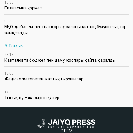
10:30
Ел ағасына құрмет
09:30
БҚО-да бәсекелестікті қорғау саласында заң бұзушылықтар
анықталды
5 Тамыз
23:18
Қазталовта бюджет пен даму жоспары қайта қаралды
18:00
Жеңіске жетелеген жаттықтырушылар
17:30
Тынық су – жасырын қатер
ӘЛЕМ