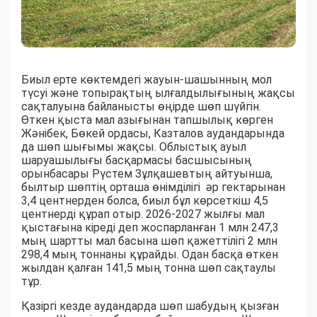
Биыл ерте көктемдегі жауын-шашынның мол
түсуі және топырақтың ылғалдылығының жақсы
сақталуына байланысты өңірде шөп шүйгін.
Өткен қыста мал азығынан тапшылық көрген
Жәнібек, Бөкей ордасы, Казталов аудандарында
да шөп шығымы жақсы. Облыстық ауыл
шаруашылығы басқармасы басшысының
орынбасары Рүстем Зұлқашевтың айтуынша,
былтыр шөптің орташа өнімділігі әр гектарынан
3,4 центнерден болса, биыл бұл көрсеткіш 4,5
центнерді құрап отыр. 2026-2027 жылғы мал
қыстағына кіреді деп жоспарланған 1 млн 247,3
мың шартты мал басына шөп қажеттілігі 2 млн
298,4 мың тоннаны құрайды. Одан басқа өткен
жылдан қалған 141,5 мың тонна шөп сақтаулы
тұр.
Қазіргі кезде аудандарда шөп шабудың қызған