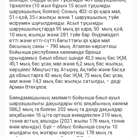
тіркелген (10 жыл бұрын 15 асыл тұқымды
шаруашылық болған). Соның 402-сі ірі қара мал,
51-і қой, 35-і жылқы және 1 шаруашылық түйе
өсірумен шұғылданады. Асыл тұқымды
шаруашылықтарда 95 мың ірі қара, 50 мың қой,
10 мың жылқы және 281 түйе бар. Өңіріміздегі
етті және етті-сүтті бағыттағы ірі қара мал
басының саны – 790 мың. Аталған көрсеткіш
бойынша республика көлемінде бірінші
орындамыз. Биыл облыс ішінде 43,3 мың бас ІҚМ,
45,1 мың бас ұсақ мал және 6,2 мың бас жылқы,
көршілес Маңғыстау, Атырау, Ақтөбе және басқа
да облыстарға 43 мың бас ІҚМ, 75 мың бас ұсақ
мал және 14,3 мың бас жылқы сатылды, – деді
Арман Өтеғұлов.
Баяндамашының мәліметі бойынша биыл ауыл
шаруашылығы дақылдары егіс алқабының көлемі
586,2 мың га болған. 202 мың га дәнді дақылдар
алқабынан 16 ц/га орташа өнімділікпен 319 мың
тонна астық алынды (2021 жылы 176 мың тонна
өнім алынды). Бұл – облыс бойынша соңғы 10
жылдағы ең жоғары көрсеткіш. 178 мың га