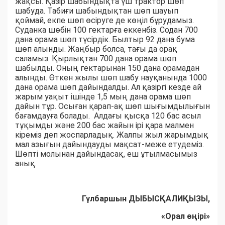
жақсы. Қазір шабындықта үш трактор шөп
шабуда. Табиғи шабындықтан шөп шауып
қоймай, екпе шөп өсіруге де көңіл бұрудамыз.
Суданка шөбін 100 гектарға еккенбіз. Содан 700
дана орама шөп түсірдік. Былтыр 92 дана бума
шөп алынды. Жаңбыр болса, тағы да орақ
саламыз. Қырлықтан 700 дана орама шөп
шабылды. Оның гектарынан 150 дана орамадан
алынды. Өткен жылы шөп шабу науқанында 1000
дана орама шөп дайындалды. Ал қазіргі кезде ай
жарым уақыт ішінде 1,5 мың дана орама шөп
дайын тұр. Осыған қарап-ақ шөп шығымдылығын
бағамдауға болады. Алдағы қысқа 120 бас асыл
тұқымды және 200 бас жайын ірі қара малмен
кіреміз деп жоспарладық. Жалпы жыл жарымдық
мал азығын дайындауды мақсат-меже етудеміз.
Шөпті молынан дайындасақ, еш ұтылмасымыз
анық.
Гүлбаршын ДЫБЫСҚАЛИҚЫЗЫ,
«Орал өңірі»