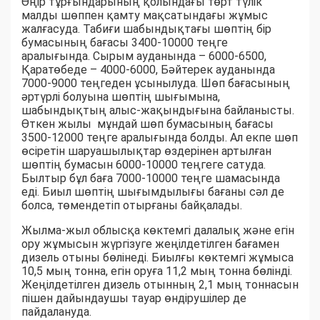
Өңір тұрғындарының қолындағы төрт түлік
малды шөппен қамту мақсатындағы жұмыс
жалғасуда. Табиғи шабындықтағы шөптің бір
бумасының бағасы 3400-10000 теңге
аралығында. Сырым ауданында – 6000-6500,
Қаратөбеде – 4000-6000, Бәйтерек ауданында
7000-9000 теңгеден ұсынылуда. Шөп бағасының
әртүрлі болуына шөптің шығымына,
шабындықтың алыс-жақындығына байланысты.
Өткен жылы мұндай шөп бумасының бағасы
3500-12000 теңге аралығында болды. Ал екпе шөп
өсіретін шаруашылықтар өздерінен артылған
шөптің бумасын 6000-10000 теңгеге сатуда.
Былтыр бұл баға 7000-10000 теңге шамасында
еді. Биыл шөптің шығымдылығы бағаны сәл де
болса, төмендетіп отырғаны байқалады.
Жылма-жыл облысқа көктемгі далалық және егін
ору жұмысын жүргізуге жеңілдетілген бағамен
дизель отыны бөлінеді. Биылғы көктемгі жұмыса
10,5 мың тонна, егін оруға 11,2 мың тонна бөлінді.
Жеңілдетілген дизель отынның 2,1 мың тоннасын
пішен дайындаушы тауар өндірушілер де
пайдалануда.