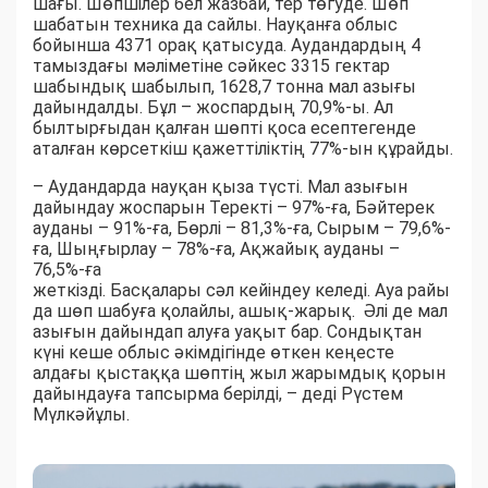
шағы. Шөпшілер бел жазбай, тер төгуде. Шөп
шабатын техника да сайлы. Науқанға облыс
бойынша 4371 орақ қатысуда. Аудандардың 4
тамыздағы мәліметіне сәйкес 3315 гектар
шабындық шабылып, 1628,7 тонна мал азығы
дайындалды. Бұл – жоспардың 70,9%-ы. Ал
былтырғыдан қалған шөпті қоса есептегенде
аталған көрсеткіш қажеттіліктің 77%-ын құрайды.
– Аудандарда науқан қыза түсті. Мал азығын
дайындау жоспарын Теректі – 97%-ға, Бәйтерек
ауданы – 91%-ға, Бөрлі – 81,3%-ға, Сырым – 79,6%-
ға, Шыңғырлау – 78%-ға, Ақжайық ауданы –
76,5%-ға
жеткізді. Басқалары сәл кейіндеу келеді. Ауа райы
да шөп шабуға қолайлы, ашық-жарық. Әлі де мал
азығын дайындап алуға уақыт бар. Сондықтан
күні кеше облыс әкімдігінде өткен кеңесте
алдағы қыстаққа шөптің жыл жарымдық қорын
дайындауға тапсырма берілді, – деді Рүстем
Мүлкәйұлы.