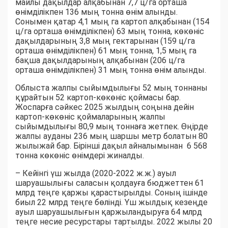
майлы дақылдар алқабынан 7,7 ц/га орташа
өнімділікпен 136 мың тонна өнім алынды.
Сонымен қатар 4,1 мың га картоп алқабынан (154
ц/га орташа өнімділікпен) 63 мың тонна, көкөніс
дақылдарының 3,8 мың гектарынан (159 ц/га
орташа өнімділікпен) 61 мың тонна, 1,5 мың га
бақша дақылдарының алқабынан (206 ц/га
орташа өнімділікпен) 31 мың тонна өнім алынды.
Облыста жалпы сыйымдылығы 52 мың тоннаны
құрайтын 52 картоп-көкөніс қоймасы бар.
Жоспарға сәйкес 2025 жылдың соңына дейін
картоп-көкөніс қоймаларының жалпы
сыйымдылығы 80,9 мың тоннаға жетпек. Өңірде
жалпы ауданы 236 мың шаршы метр болатын 80
жылыжай бар. Бірінші дақыл айналымынан 6 568
тонна көкөніс өнімдері жиналды.
– Кейінгі үш жылда (2020-2022 ж.ж.) ауыл
шаруашылығы саласын қолдауға бюджеттен 61
млрд теңге қаржы қарастырылды. Соның ішінде
биыл 22 млрд теңге бөлінді. Үш жылдық кезеңде
ауыл шаруашылығын қаржыландыруға 64 млрд
теңге несие ресурстары тартылды. 2022 жылы 20