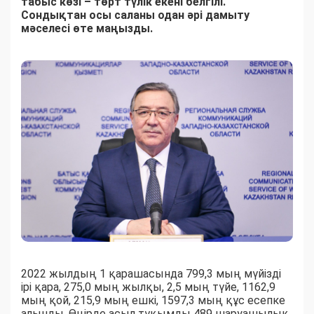
табыс көзі – төрт түлік екені белгілі.
Сондықтан осы саланы одан әрі дамыту
мәселесі өте маңызды.
2022 жылдың 1 қарашасында 799,3 мың мүйізді
ірі қара, 275,0 мың жылқы, 2,5 мың түйе, 1162,9
мың қой, 215,9 мың ешкі, 1597,3 мың құс есепке
алынды. Өңірде асыл тұқымды 489 шаруашылық