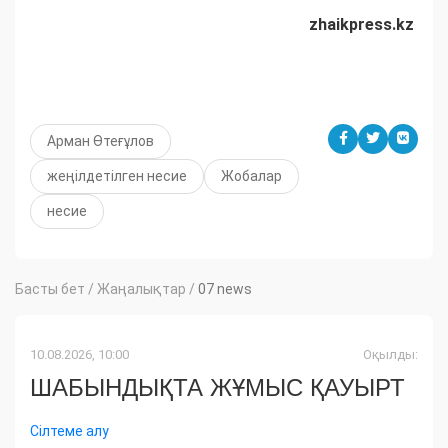
zhaikpress.kz
Арман Өтеғұлов
жеңілдетілген несие
Жобалар
несие
Басты бет
/
Жаңалықтар
/
07 news
10.08.2026, 10:00
Оқылды:
ШАБЫНДЫҚТА ЖҰМЫС ҚАУЫРТ
Сілтеме алу