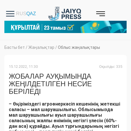
Басты бет
/
Жаңалықтар
/
Облыс жаңалықтары
15.12.2022, 11:30
Оқылды: 335
ЖОБАЛАР АУҚЫМЫНДА
ЖЕҢІЛДЕТІЛГЕН НЕСИЕ
БЕРІЛЕДІ
– Өңіріміздегі агроөнеркәсіп кешенінің жетекші
саласы – мал шаруашылығы. Облысымызда
мал шаруашылығы ауыл шаруашылығы
саласының жалпы өнімінің негізгі үлесін (60%-
дан аса) құрайды. Ауыл тұрғындарының негізгі