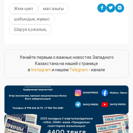
Жем-шөп
мал азығы
шабындық жұмыс
Шаруа қожалық
Узнайте первым о важных новостях Западного
Казахстана на нашей странице
в
Instagram
и нашем
Telegram
- канале