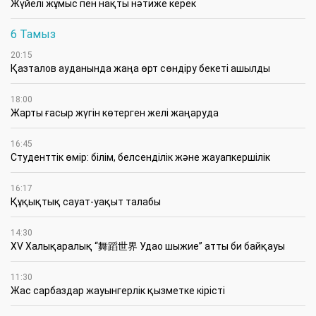
Жүйелі жұмыс пен нақты нәтиже керек
6 Тамыз
20:15
Қазталов ауданында жаңа өрт сөндіру бекеті ашылды
18:00
Жарты ғасыр жүгін көтерген желі жаңаруда
16:45
Студенттік өмір: білім, белсенділік және жауапкершілік
16:17
Құқықтық сауат-уақыт талабы
14:30
XV Халықаралық “舞蹈世界 Удао шыжие” атты би байқауы
11:30
Жас сарбаздар жауынгерлік қызметке кірісті