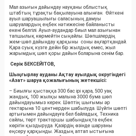
Мал азығын дайындау науқаны облыстық
штабтың тұрақты бақылауына алынған. Өйткені
ауыл шаруашылығы саласының дамуы
шаруалардың еңбек нәтижесіне байланысты
екені белгілі. Ауыл-аудандар биыл мал азығынан
тапшылық көрмейтін сыңайлы. Шөпшілердің
жем-шөп дайындау қарқыны соны аңғартқандай.
Қара суық күзге дейін бір жылдық емес, жыл
жарымдық шөп қоры дайын боларына сенім бар.
Серік БЕКСЕЙІТОВ,
Шыңғырлау ауданы Ақтау ауылдық округіндегі
«Азат» шаруа қожалығының жетекшісі:
– Биылғы қыстаққа 300 бас ірі қара, 500 уақ
жандық, 100 жылқы малына 3000 бума шөп
дайындауымыз керек. Шөптің шығымы әр
гектарына 10 центнерден шабылуда. Шүйгін шөпті
артығымен дайындауға бел байладық. Техника
сайлы, төрт тракторшы шабындықта еңбек
көрігін қыздыруда. Қазірдің өзінде шаруаны
еңсеру қарқынды. Жаздың аптап ыстығына