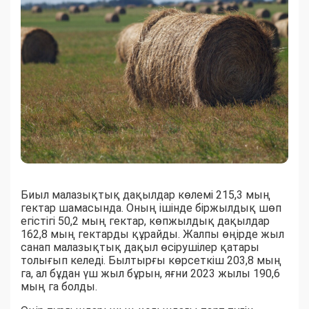
Биыл малазықтық дақылдар көлемі 215,3 мың
гектар шамасында. Оның ішінде біржылдық шөп
егістігі 50,2 мың гектар, көпжылдық дақылдар
162,8 мың гектарды құрайды. Жалпы өңірде жыл
санап малазықтық дақыл өсірушілер қатары
толығып келеді. Былтырғы көрсеткіш 203,8 мың
га, ал бұдан үш жыл бұрын, яғни 2023 жылы 190,6
мың га болды.