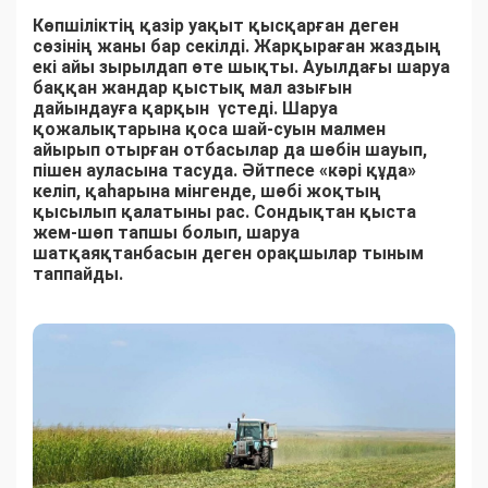
Көпшіліктің қазір уақыт қысқарған деген
сөзінің жаны бар секілді. Жарқыраған жаздың
екі айы зырылдап өте шықты. Ауылдағы шаруа
баққан жандар қыстық мал азығын
дайындауға қарқын үстеді. Шаруа
қожалықтарына қоса шай-суын малмен
айырып отырған отбасылар да шөбін шауып,
пішен ауласына тасуда. Әйтпесе «кәрі құда»
келіп, қаһарына мінгенде, шөбі жоқтың
қысылып қалатыны рас. Сондықтан қыста
жем-шөп тапшы болып, шаруа
шатқаяқтанбасын деген орақшылар тыным
таппайды.