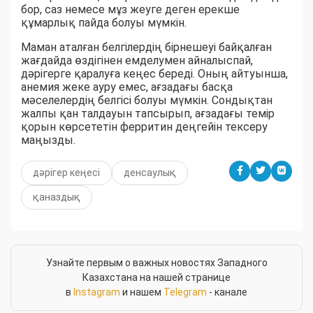
бор, саз немесе мұз жеуге деген ерекше
құмарлық пайда болуы мүмкін.
Маман аталған белгілердің бірнешеуі байқалған
жағдайда өздігінен емделумен айналыспай,
дәрігерге қаралуға кеңес береді. Оның айтуынша,
анемия жеке ауру емес, ағзадағы басқа
мәселелердің белгісі болуы мүмкін. Сондықтан
жалпы қан талдауын тапсырып, ағзадағы темір
қорын көрсететін ферритин деңгейін тексеру
маңызды.
дәрігер кеңесі
денсаулық
қаназдық
Узнайте первым о важных новостях Западного
Казахстана на нашей странице
в
Instagram
и нашем
Telegram
- канале