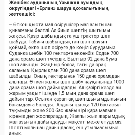
Жәнібек ауданының Ұзынкөл ауылдық
округіндегі «Ерлан» шаруа қожалығының
жетекшісі:
– Өткен қыста мал өсірушілер мал азығынан
қиналғаны белгілі. Ал биыл шөптің шығымы
жақсы. Қазір шабындықта үш трактор шөп
шабуда. Табиғи шабындықтан шөп шауып
қоймай, екпе шөп өсіруге де көңіл бұрудамыз.
Суданка шөбін 100 гектарға еккенбіз. Содан 700
дана орама шөп түсірдік. Былтыр 92 дана бума
шөп алынды. Жаңбыр болса, тағы да орақ
саламыз. Қырлықтан 700 дана орама шөп
шабылды. Оның гектарынан 150 дана орамадан
алынды. Өткен жылы шөп шабу науқанында 1000
дана орама шөп дайындалды. Ал қазіргі кезде ай
жарым уақыт ішінде 1,5 мың дана орама шөп
дайын тұр. Осыған қарап-ақ шөп шығымдылығын
бағамдауға болады. Алдағы қысқа 120 бас асыл
тұқымды және 200 бас жайын ірі қара малмен
кіреміз деп жоспарладық. Жалпы жыл жарымдық
мал азығын дайындауды мақсат-меже етудеміз.
Шөпті молынан дайындасақ, еш ұтылмасымыз
анық.