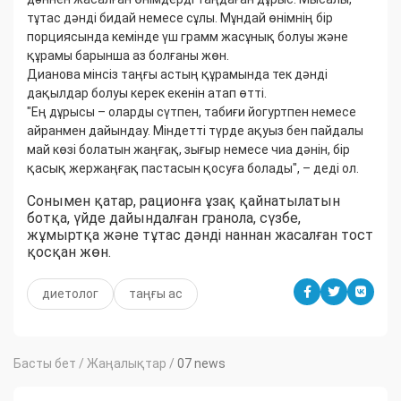
тұтас дәнді бидай немесе сұлы. Мұндай өнімнің бір
порциясында кемінде үш грамм жасұнық болуы және
құрамы барынша аз болғаны жөн.
Дианова мінсіз таңғы астың құрамында тек дәнді
дақылдар болуы керек екенін атап өтті.
"Ең дұрысы – оларды сүтпен, табиғи йогуртпен немесе
айранмен дайындау. Міндетті түрде ақуыз бен пайдалы
май көзі болатын жаңғақ, зығыр немесе чиа дәнін, бір
қасық жержаңғақ пастасын қосуға болады", – деді ол.
Сонымен қатар, рационға ұзақ қайнатылатын
ботқа, үйде дайындалған гранола, сүзбе,
жұмыртқа және тұтас дәнді наннан жасалған тост
қосқан жөн.
диетолог
таңғы ас
Басты бет
/
Жаңалықтар
/
07 news