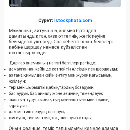
Сурет:
istockphoto.com
Маманның айтуынша, анемия біртіндеп
дамитындықтан, ағза оттегінің жетіспеуіне
бейімделіп үлгереді. Сол себепті оның белгілері
көбіне шаршау немесе күйзеліспен
шатастырылады.
Дәрігер анемияның негізгі белгілері ретінде:
демалғаннан кейін де кетпейтін әлсіздік пен шаршауды;
аз ғана қимылдан кейін ентігу мен жүрек қағысының
жиілеуін;
тері мен шырышты қабықтардың бозаруын;
бас ауруы, бас айналу және зейіннің төмендеуін;
шаштың түсуі, тырнақтың сынғыштығы мен терінің
құрғауын;
дәм мен иіс сезудің өзгеруін;
жиі суық тию мен аяқтың шаншуын атады.
Оның сөзінше, темір тапшылығы кезінде адамда