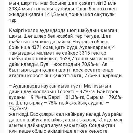
мың шартты мал басына шөп қажеттілігі 2 млн
298,4 мың тоннаны құрайды. Одан басқа өткен
жылдан қалған 141,5 мың тонна шөп сақтаулы
тұр.
Қазіргі кезде аудандарда шөп шабудың қызған
шағы. Шөпшілер бел жазбай, тер төгуде. Шөп
шабатын техника да сайлы. Науқанға облыс
бойынша 4371 орақ қатысуда. Аудандардың 4
тамыздағы мәліметіне сәйкес 3315 гектар
шабындық шабылып, 1628,7 тонна мал азығы
дайындалды. Бұл – жоспардың 70,9%-ы. Ал
былтырғыдан қалған шөпті қоса есептегенде
аталған көрсеткіш қажеттіліктің 77%-ын құрайды.
– Аудандарда науқан қыза түсті. Мал азығын
дайындау жоспарын Теректі – 97%-ға, Бәйтерек
ауданы – 91%-ға, Бөрлі – 81,3%-ға, Сырым – 79,6%-
ға, Шыңғырлау – 78%-ға, Ақжайық ауданы –
76,5%-ға
жеткізді. Басқалары сәл кейіндеу келеді. Ауа райы
да шөп шабуға қолайлы, ашық-жарық. Әлі де мал
азығын дайындап алуға уақыт бар. Сондықтан
күні кеше облыс әкімдігінде өткен кеңесте