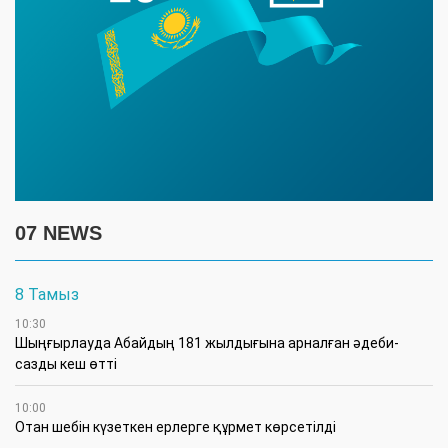
07 NEWS
8 Тамыз
10:30
Шыңғырлауда Абайдың 181 жылдығына арналған әдеби-
сазды кеш өтті
10:00
Отан шебін күзеткен ерлерге құрмет көрсетілді