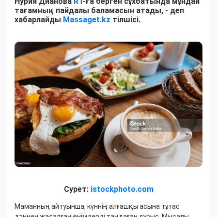
Нурия Дианова
RT
-ға берген сұхбатында мұндай
тағамның пайдалы баламасын атады, - деп
хабарлайды
Massaget.kz
тілшісі.
Сурет:
istockphoto.com
Маманның айтуынша, күннің алғашқы асына тұтас
дәннен жасалған өнімдерді таңдаған дұрыс. Мысалы,