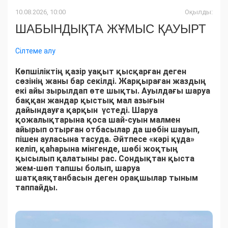
10.08.2026, 10:00
Оқылды:
ШАБЫНДЫҚТА ЖҰМЫС ҚАУЫРТ
Сілтеме алу
Көпшіліктің қазір уақыт қысқарған деген
сөзінің жаны бар секілді. Жарқыраған жаздың
екі айы зырылдап өте шықты. Ауылдағы шаруа
баққан жандар қыстық мал азығын
дайындауға қарқын үстеді. Шаруа
қожалықтарына қоса шай-суын малмен
айырып отырған отбасылар да шөбін шауып,
пішен ауласына тасуда. Әйтпесе «кәрі құда»
келіп, қаһарына мінгенде, шөбі жоқтың
қысылып қалатыны рас. Сондықтан қыста
жем-шөп тапшы болып, шаруа
шатқаяқтанбасын деген орақшылар тыным
таппайды.