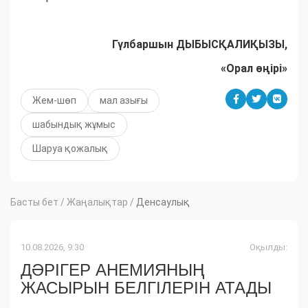
Гүлбаршын ДЫБЫСҚАЛИҚЫЗЫ,
«Орал өңірі»
Жем-шөп
мал азығы
шабындық жұмыс
Шаруа қожалық
Басты бет
/
Жаңалықтар
/
Денсаулық
10.08.2026, 9:30
Оқылды:
ДӘРІГЕР АНЕМИЯНЫҢ
ЖАСЫРЫН БЕЛГІЛЕРІН АТАДЫ