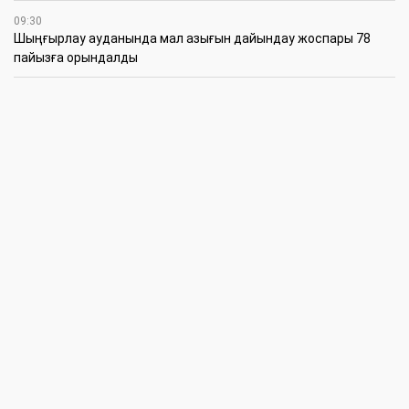
09:30
​Шыңғырлау ауданында мал азығын дайындау жоспары 78
пайызға орындалды
09:00
​Теректіде жас отбасыларға арналған тренинг өтті
7 Тамыз
16:45
Балалардың жазғы кезеңдегі қауіпсіздігін қамтамасыз ету –
негізгі қауіп-қатерлерге кешенді бақылауды талап етеді
15:30
Батыстың барысы анықталды
12:30
«Бөрлі жаршысы – Бурлинские вести» газетінде жаңа басшы
11:00
Аудандық мәслихаттың кезектен тыс 42-сессиясында