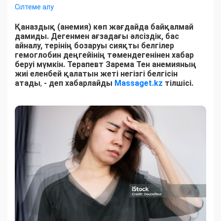
Сілтеме алу
Қаназдық (анемия) көп жағдайда байқалмай
дамиды. Дегенмен ағзадағы әлсіздік, бас
айналу, терінің бозаруы сияқты белгілер
гемоглобин деңгейінің төмендегенінен хабар
беруі мүмкін. Терапевт Зарема Тен анемияның
жиі еленбей қалатын жеті негізгі белгісін
атады
,
- деп хабарлайды
Massaget.kz
тілшісі.