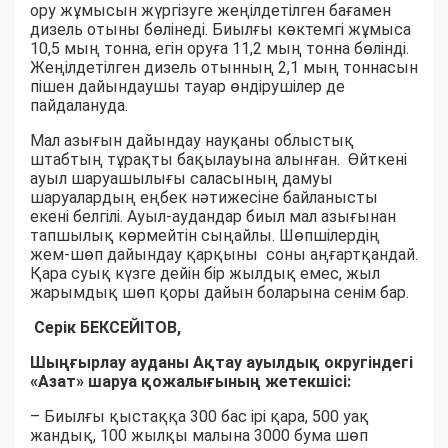
ору жұмысын жүргізуге жеңілдетілген бағамен
дизель отыны бөлінеді. Биылғы көктемгі жұмыса
10,5 мың тонна, егін оруға 11,2 мың тонна бөлінді.
Жеңілдетілген дизель отынның 2,1 мың тоннасын
пішен дайындаушы тауар өндірушілер де
пайдалануда.
Мал азығын дайындау науқаны облыстық
штабтың тұрақты бақылауына алынған. Өйткені
ауыл шаруашылығы саласының дамуы
шаруалардың еңбек нәтижесіне байланысты
екені белгілі. Ауыл-аудандар биыл мал азығынан
тапшылық көрмейтін сыңайлы. Шөпшілердің
жем-шөп дайындау қарқыны соны аңғартқандай.
Қара суық күзге дейін бір жылдық емес, жыл
жарымдық шөп қоры дайын боларына сенім бар.
Серік БЕКСЕЙІТОВ,
Шыңғырлау ауданы Ақтау ауылдық округіндегі
«Азат» шаруа қожалығының жетекшісі:
– Биылғы қыстаққа 300 бас ірі қара, 500 уақ
жандық, 100 жылқы малына 3000 бума шөп