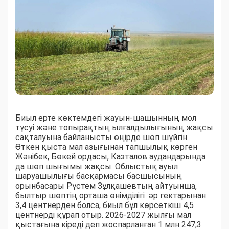
Биыл ерте көктемдегі жауын-шашынның мол
түсуі және топырақтың ылғалдылығының жақсы
сақталуына байланысты өңірде шөп шүйгін.
Өткен қыста мал азығынан тапшылық көрген
Жәнібек, Бөкей ордасы, Казталов аудандарында
да шөп шығымы жақсы. Облыстық ауыл
шаруашылығы басқармасы басшысының
орынбасары Рүстем Зұлқашевтың айтуынша,
былтыр шөптің орташа өнімділігі әр гектарынан
3,4 центнерден болса, биыл бұл көрсеткіш 4,5
центнерді құрап отыр. 2026-2027 жылғы мал
қыстағына кіреді деп жоспарланған 1 млн 247,3