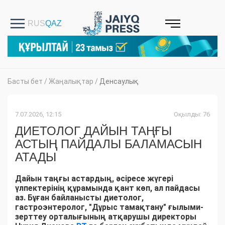
Басты бет
/
Жаңалықтар
/
Денсаулық
7.07.2026, 12:15
Оқылды: 76
ДИЕТОЛОГ ДАЙЫН ТАҢҒЫ
АСТЫҢ ПАЙДАЛЫ БАЛАМАСЫН
АТАДЫ
Дайын таңғы астардың, әсіресе жүгері
үлпектерінің құрамында қант көп, ал пайдасы
аз. Бұған байланысты диетолог,
гастроэнтеролог, "Дұрыс тамақтану" ғылыми-
зерттеу орталығының атқарушы директоры