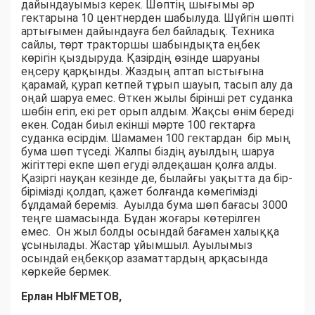
дайындауымыз керек. Шөптің шығымы әр
гектарына 10 центнерден шабылуда. Шүйгін шөпті
артығымен дайындауға бел байладық. Техника
сайлы, төрт тракторшы шабындықта еңбек
көрігін қыздыруда. Қазірдің өзінде шаруаны
еңсеру қарқынды. Жаздың аптап ыстығына
қарамай, қурап кетпей тұрып шауып, тасып алу да
оңай шаруа емес. Өткен жылы бірінші рет суданка
шөбін егіп, екі рет орып алдым. Жақсы өнім береді
екен. Содан биыл екінші мәрте 100 гектарға
суданка өсірдім. Шамамен 100 гектардан бір мың
бума шөп түседі. Жалпы біздің ауылдың шаруа
жігіттері екпе шөп егуді әлдеқашан қолға алды.
Қазіргі науқан кезінде де, былайғы уақытта да бір-
бірімізді қолдап, қажет болғанда көмегімізді
бұлдамай береміз. Ауылда бума шөп бағасы 3000
теңге шамасында. Бұдан жоғары көтерілген
емес. Он жыл болды осындай бағамен халыққа
ұсынылады. Жастар ұйымшыл. Ауылымыз
осындай еңбекқор азаматтардың арқасында
көркейе бермек.
Ерлан НЫҒМЕТОВ,