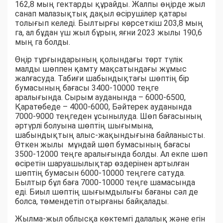
162,8 мың гектарды құрайды. Жалпы өңірде жыл
санап малазықтық дақыл өсірушілер қатары
толығып келеді. Былтырғы көрсеткіш 203,8 мың
га, ал бұдан үш жыл бұрын, яғни 2023 жылы 190,6
мың га болды.
Өңір тұрғындарының қолындағы төрт түлік
малды шөппен қамту мақсатындағы жұмыс
жалғасуда. Табиғи шабындықтағы шөптің бір
бумасының бағасы 3400-10000 теңге
аралығында. Сырым ауданында – 6000-6500,
Қаратөбеде – 4000-6000, Бәйтерек ауданында
7000-9000 теңгеден ұсынылуда. Шөп бағасының
әртүрлі болуына шөптің шығымына,
шабындықтың алыс-жақындығына байланысты.
Өткен жылы мұндай шөп бумасының бағасы
3500-12000 теңге аралығында болды. Ал екпе шөп
өсіретін шаруашылықтар өздерінен артылған
шөптің бумасын 6000-10000 теңгеге сатуда.
Былтыр бұл баға 7000-10000 теңге шамасында
еді. Биыл шөптің шығымдылығы бағаны сәл де
болса, төмендетіп отырғаны байқалады.
Жылма-жыл облысқа көктемгі далалық және егін