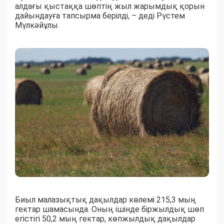
алдағы қыстаққа шөптің жыл жарымдық қорын
дайындауға тапсырма берілді, – деді Рүстем
Мүлкәйұлы.
Биыл малазықтық дақылдар көлемі 215,3 мың
гектар шамасында. Оның ішінде біржылдық шөп
егістігі 50,2 мың гектар, көпжылдық дақылдар