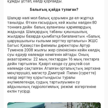
құмды ұстап, көлді қорғайды.
Балығың қайда тулаған?
Шалқар көлі мол балық қорымен де ел-жұртқа
танылды. Өткен ғасырдың кей жылы көлден 80
тоннаға дейін балық ауланғаны қариялардың
жадында. Шалқардың табаны қиыншылық
жылдары базарда қымбатқа бағаланатын. «Балық
шаруашылығы ғылыми зерттеу орталығы» ЖШС
Батыс Қазақстан филиалы директоры Артур
Түменов 2008 жылғы жер сілкінісінен кейін көлдің
суы едәуір көлемде кемігенін айтады. Оның
акваториясы 22 мың гектардан 16 мың гектарға
дейін тартылған. Қазіргі кезде су деңгейі сол
көлемде сақталған. Аталған орталықтың зертхана
меңгерушісі, магистр Дмитрий Пилин (суретте)
көлді зерттеу қорытындысы туралы
әңгімелегенде, судың тартылуымен су
айдынының гидрологиялық режімі өзгергеніне
екпін түсірді.