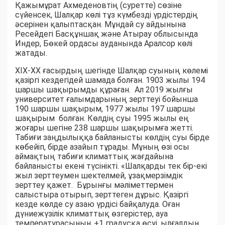
Қажымұрат Ахмеденовтің (суретте) сөзіне
сүйенсек, Шалқар көлі тұз күмбезді үрдістердің
әсерінен қалыптасқан. Мұндай су айдынына
Ресейдегі Басқұншақ және Атырау облысында
Индер, Бөкей ордасы ауданында Аралсор көлі
жатады.
ХІХ-ХХ ғасырдың шегінде Шалқар суының көлемі
қазіргі кездегідей шамада болған. 1903 жылы 194
шаршы шақырымды құраған. Ал 2019 жылғы
университет ғалымдарының зерттеуі бойынша
190 шаршы шақырым, 1977 жылы 197 шаршы
шақырым болған. Көлдің суы 1995 жылы ең
жоғары шегіне 238 шаршы шақырымға жетті.
Табиғи заңдылыққа байланысты көлдің суы бірде
көбейіп, бірде азайып тұрады. Мұның өзі осы
аймақтың табиғи климаттық жағдайына
байланысты екені түсінікті. «Шалқарды тек бір-екі
жыл зерттеумен шектелмей, ұзақмерзімдік
зерттеу қажет. Бұрынғы мәліметтермен
салыстыра отырып, зерттеген дұрыс. Қазіргі
кезде көлде су азаю үрдісі байқалуда. Оған
дүниежүзілік климаттық өзгерістер, ауа
температурасының +1 градусқа өсуі, ылғалдың,