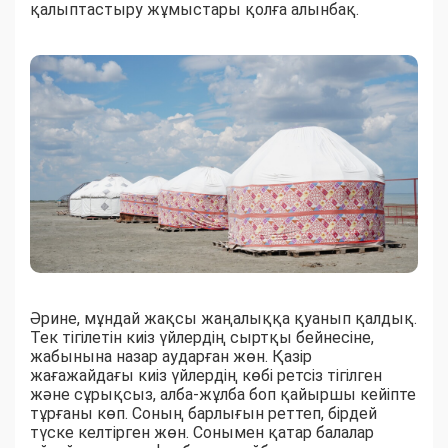
қалыптастыру жұмыстары қолға алынбақ.
Әрине, мұндай жақсы жаңалыққа қуанып қалдық.
Тек тігілетін киіз үйлердің сыртқы бейнесіне,
жабынына назар аударған жөн. Қазір
жағажайдағы киіз үйлердің көбі ретсіз тігілген
және сұрықсыз, алба-жұлба боп қайыршы кейіпте
тұрғаны көп. Соның барлығын реттеп, бірдей
түске келтірген жөн. Сонымен қатар балалар