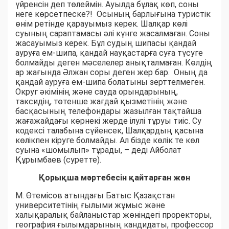
үйренсін деп төлеймін. Ауылда бұлақ көп, соны
неге көрсетпеске?! Осының барлығына туристік
өнім ретінде қарауымыз керек. Шалқар көлі
суының сараптамасы әлі күнге жасалмаған. Соны
жасауымыз керек. Бұл судың шипасы қандай
ауруға ем-шипа, қандай науқастарға суға түсуге
болмайды деген мәселелер анықталмаған. Көлдің
ар жағында Әлжан соры деген жер бар. Оның да
қандай ауруға ем-шипа болатыны зерттелмеген.
Округ әкімінің және сауда орындарының,
таксидің, төтенше жағдай қызметінің және
басқасының телефондары жазылған тақтайша
жағажайдағы көрнекі жерде ілулі тұруы тиіс. Су
кодексі талабына сүйенсек, Шалқардың қасына
көлікпен кіруге болмайды. Ал бізде көлік те көл
суына «шомылып» тұрады, – деді Айболат
Құрымбаев (суретте).
Қорықша мәртебесін қайтарған жөн
М. Өтемісов атындағы Батыс Қазақстан
университетінің ғылыми жұмыс және
халықаралық байланыстар жөніндегі проректоры,
география ғылымдарының кандидаты, профессор