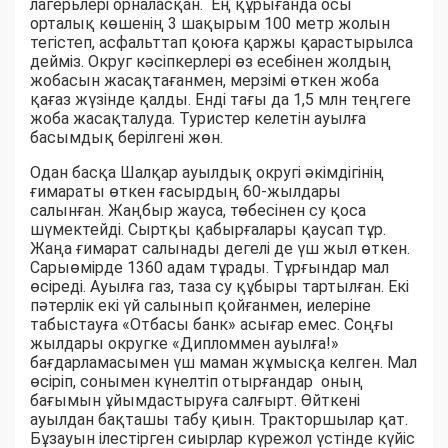
лагерьлері орналасқан. Ең құрығанда осы
орталық көшенің 3 шақырым 100 метр жолын
тегістеп, асфальттап қоюға қаржы қарастырылса
дейміз. Округ кәсіпкерлері өз есебінен жолдың
жобасын жасақтағанмен, мерзімі өткен жоба
қағаз жүзінде қалды. Енді тағы да 1,5 млн теңгеге
жоба жасақталуда. Туристер келетін ауылға
басымдық берілгені жөн.
Одан басқа Шалқар ауылдық округі әкімдігінің
ғимараты өткен ғасырдың 60-жылдары
салынған. Жаңбыр жауса, төбесінен су қоса
шүмектейді. Сыртқы қабырғалары қаусап тұр.
Жаңа ғимарат салынады дегелі де үш жыл өткен.
Сарыөмірде 1360 адам тұрады. Тұрғындар мал
өсіреді. Ауылға газ, таза су құбыры тартылған. Екі
пәтерлік екі үй салынып қойғанмен, иелеріне
табыстауға «Отбасы банк» асығар емес. Соңғы
жылдары округке «Дипломмен ауылға!»
бағдарламасымен үш маман жұмысқа келген. Мал
өсіріп, сонымен күнелтіп отырғандар оның
бағымын ұйымдастыруға салғырт. Өйткені
ауылдан бақташы табу қиын. Тракторшылар қат.
Бұзауын ілестірген сиырлар күрежол үстінде күйіс