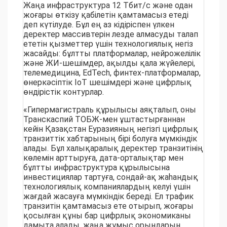
Жаңа инфраструктура 12 Тбит/с және одан
жоғары өткізу қабілетін қамтамасыз етеді
деп күтілуде. Бұл ең аз кідіріспен үлкен
деректер массивтерін лезде алмасуды талап
ететін қызметтер үшін технологиялық негіз
жасайды: бұлтты платформалар, нейрожелілік
және ЖИ-шешімдер, ақылды қала жүйелері,
телемедицина, EdTech, финтех-платформалар,
өнеркәсіптік IoT шешімдері және цифрлық
өндірістік контурлар.
«Гипермагистраль құрылысы аяқталып, оны
Транскаспий ТОБЖ-мен ұштастырғаннан
кейін Қазақстан Еуразияның негізгі цифрлық
транзиттік хабтарының бірі болуға мүмкіндік
алады. Бұл халықаралық деректер транзитінің
көлемін арттыруға, дата-орталықтар мен
бұлтты инфраструктура құрылысына
инвестициялар тартуға, сондай-ақ жаһандық
технологиялық компаниялардың келуі үшін
жағдай жасауға мүмкіндік береді. Ел трафик
транзитін қамтамасыз ете отырып, жоғары
қосылған құны бар цифрлық экономиканы
дамыта алады, жаңа жұмыс орындарын