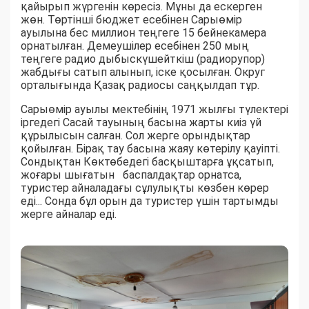
қайырып жүргенін көресіз. Мұны да ескерген
жөн. Төртінші бюджет есебінен Сарыөмір
ауылына бес миллион теңгеге 15 бейнекамера
орнатылған. Демеушілер есебінен 250 мың
теңгеге радио дыбыскүшейткіш (радиорупор)
жабдығы сатып алынып, іске қосылған. Округ
орталығында Қазақ радиосы саңқылдап тұр.
Сарыөмір ауылы мектебінің 1971 жылғы түлектері
іргедегі Сасай тауының басына жарты киіз үй
құрылысын салған. Сол жерге орындықтар
қойылған. Бірақ тау басына жаяу көтерілу қауіпті.
Сондықтан Көктөбедегі басқыштарға ұқсатып,
жоғары шығатын баспалдақтар орнатса,
туристер айналадағы сұлулықты көзбен көрер
еді... Сонда бұл орын да туристер үшін тартымды
жерге айналар еді.