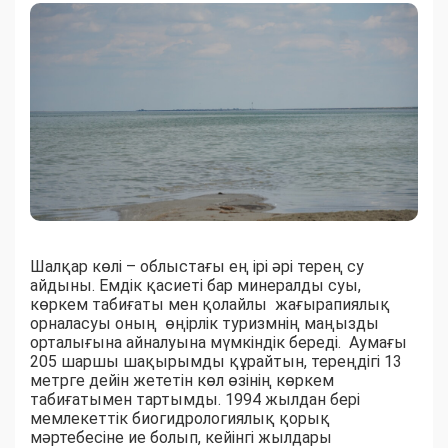
Шалқар көлі – облыстағы ең ірі әрі терең су
айдыны. Емдік қасиеті бар минералды суы,
көркем табиғаты мен қолайлы жағырапиялық
орналасуы оның өңірлік туризмнің маңызды
орталығына айналуына мүмкіндік береді. Аумағы
205 шаршы шақырымды құрайтын, тереңдігі 13
метрге дейін жететін көл өзінің көркем
табиғатымен тартымды. 1994 жылдан бері
мемлекеттік биогидрологиялық қорық
мәртебесіне ие болып, кейінгі жылдары