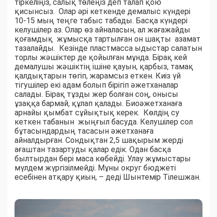
тіркеліңіз, салық төлеңіз деп талап қою
қисынсыз. Олар әрі кеткенде демалыс күндері
10-15 мың теңге табыс табады. Басқа күндері
келушілер аз. Олар өз айналасын, ал жағажайды
қоғамдық жұмысқа тартылған он шақты азамат
тазалайды. Кезінде пластмасса ыдыстар салатын
торлы жәшіктер де қойылған мұнда. Бірақ кей
демалушы жәшіктің ішіне қауын, қарбыз, тамақ
қалдықтарын төгіп, жарамсыз еткен. Киіз үй
тігушілер екі адам болып бірігіп әжетханалар
салады. Бірақ тұзды жер болған соң, онысы
ұзаққа бармай, құлап қалады. Биоәжетханаға
арнайы қымбат сұйықтық керек. Көлдің су
кеткен табанын жыңғыл басуда. Келушілер сол
бұтасындардың тасасын әжетханаға
айналдырған. Сондықтан 2,5 шақырым жерді
ағаштан тазартуды қалар едік. Одан басқа
былтырдан бері маса көбейді. Улау жұмыстары
мүлдем жүргізілмейді. Мұны округ бюджеті
есебінен атқару қиын, – деді Шынтемір Тілешжан.