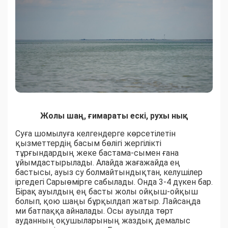
Жолы шаң, ғимараты ескі, рухы нық
Суға шомылуға келгендерге көрсетілетін
қызметтердің басым бөлігі жергілікті
тұрғындардың жеке бастама-сымен ғана
ұйымдастырылады. Алайда жағажайда ең
бастысы, ауыз су болмайтындықтан, келушілер
іргедегі Сарыөмірге сабылады. Онда 3-4 дүкен бар.
Бірақ ауылдың ең басты жолы ойқыш-ойқыш
болып, қою шаңы бұрқылдап жатыр. Лайсаңда
ми батпаққа айналады. Осы ауылда төрт
ауданның оқушыларының жаздық демалыс