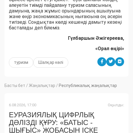
әлеуетін тиімді пайдалану туризм саласының
дамуына, жаңа жұмыс орындарының ашылуына
және өңір экономикасының нығаюына оң әсерін
тигізеді. Сондықтан көлді кешенді дамыту кезеңі
басталады деп білеміз.
Гүлбаршын Әжігереева,
«Орал өңірі»
туризм
Шалқар көлі
Басты бет
/
Жаңалықтар
/
Республикалық жаңалықтар
6.08.2026, 17:00
Оқылды:
ЕУРАЗИЯЛЫҚ ЦИФРЛЫҚ
ДӘЛІЗДІ ҚҰРУ: «БАТЫС -
ШЫҒЫС» ЖОБАСЫН ІСКЕ