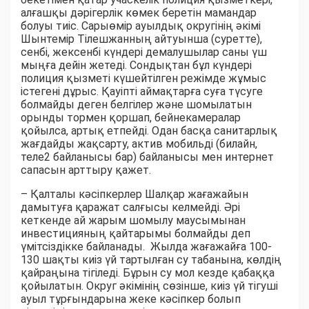
алғашқы дәрігерлік көмек беретін мамандар
болуы тиіс. Сарыөмір ауылдық округінің әкімі
Шынтемір Тілешжанның айтуынша (суретте),
сенбі, жексенбі күндері демалушылар саны үш
мыңға дейін жетеді. Сондықтан бұл күндері
полиция қызметі күшейтілген режімде жұмыс
істегені дұрыс. Қауіпті аймақтарға суға түсуге
болмайды деген белгілер және шомылатын
орынды тормен қоршап, бейнекамералар
қойылса, артық етпейді. Одан басқа санитарлық
жағдайды жақсарту, актив мобильді (билайн,
теле2 байланысы бар) байланысы мен интернет
сапасын арттыру қажет.
– Қалталы кәсіпкерлер Шалқар жағажайын
дамытуға қаражат салғысы келмейді. Әрі
кеткенде ай жарым шомылу маусымынан
инвестицияның қайтарымы болмайды деп
үмітсіздікке байланады. Жылда жағажайға 100-
130 шақты киіз үй тартылған су табанына, көлдің
қайраңына тігіледі. Бұрын су мол кезде қабаққа
қойылатын. Округ әкімінің сөзінше, киіз үй тігуші
ауыл тұрғындарына жеке кәсіпкер болып