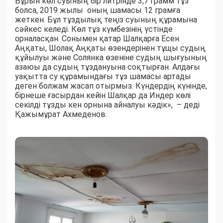
Бұрын көл суының бір литрінде 3,7 грамм тұз
болса, 2019 жылы оның шамасы 12 грамға
жеткен. Бұл тұздылық теңіз суының құрамына
сәйкес келеді. Көл тұз күмбезінің үстінде
орналасқан. Сонымен қатар Шалқарға Есен
Аңқаты, Шолақ Аңқаты өзенде­рінен тұщы судың
құйылуы және Солянка өзеніне судың шығуының
азаюы да судың тұздануына соқтырған. Алдағы
уақытта су құрамындағы тұз шамасы артады
деген болжам жасап отырмыз. Күндердің күнінде,
бірнеше ғасырдан кейін Шалқар да Индер көлі
секілді тұзды кен орнына айналуы кәдік», – деді
Қажымұрат Ахмеденов.