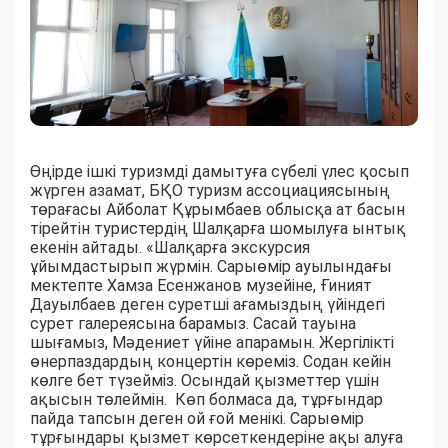
Өңірде ішкі туризмді дамытуға сүбелі үлес қосып
жүрген азамат, БҚО туризм ассоциациясының
төрағасы Айболат Құрымбаев облысқа ат басын
тірейтін туристердің Шалқарға шомылуға ынтық
екенін айтады. «Шалқарға экскурсия
ұйымдастырып жүрмін. Сарыөмір ауылындағы
мектепте Хамза Есенжанов музейіне, Ғиният
Дауылбаев деген суретші ағамыздың үйіндегі
сурет галереясына барамыз. Сасай тауына
шығамыз, Мәдениет үйіне апарамын. Жергілікті
өнерпаздардың концертін көреміз. Содан кейін
көлге бет түзейміз. Осындай қызметтер үшін
ақысын төлеймін. Көп болмаса да, тұрғындар
пайда тапсын деген ой ғой менікі. Сарыөмір
тұрғындары қызмет көрсеткендеріне ақы алуға