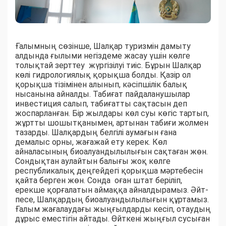
Ғалымның сөзінше, Шалқар туризмін дамыту
алдында ғылыми негіздеме жасау үшін көлге
толықтай зерттеу жүргізілуі тиіс. Бұрын Шалқар
көлі гидрологиялық қорықша болды. Қазір ол
қорықша тізімінен алынып, кәсіпшілік балық
нысанына айналды. Табиғат пайдаланушылар
инвестиция салып, табиғатты сақтасын деп
жоспарланған. Бір жылдары көл суы көгіс тартып,
жұртты шошытқанымен, артынан табиғи жолмен
тазарды. Шалқардың бел­гілі аумағын ғана
демалыс орны, жағажай ету керек. Көл
айналасының биоалуандылылығын сақтаған жөн.
Сондықтан аулайтын балығы жоқ көлге
республикалық деңгейдегі қорықша мәртебесін
қайта берген жөн. Сонда оған штат беріліп,
ерекше қорғалатын аймаққа айналдырамыз. Әйт­
песе, Шалқардың биоалуандылылығын құртамыз.
Ғалым жағалаудағы жыңғылдарды кесіп, отаудың
дұрыс емес­тігін айтады. Өйткені жыңғыл сусыған