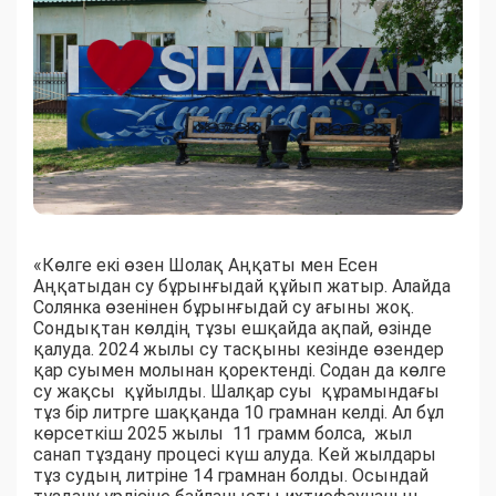
«Көлге екі өзен Шолақ Аңқаты мен Есен
Аңқатыдан су бұрынғыдай құйып жатыр. Алайда
Солянка өзенінен бұрынғыдай су ағыны жоқ.
Сондықтан көлдің тұзы ешқайда ақпай, өзінде
қалуда. 2024 жылы су тасқыны кезінде өзендер
қар суымен молынан қоректенді. Содан да көлге
су жақсы құйылды. Шалқар суы құрамындағы
тұз бір литрге шаққанда 10 грамнан келді. Ал бұл
көрсеткіш 2025 жылы 11 грамм болса, жыл
санап тұздану процесі күш алуда. Кей жылдары
тұз судың литріне 14 грамнан болды. Осындай