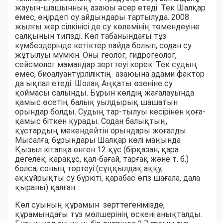
жауын-шашынның азаюы әсер етеді. Тек Шалқар
емес, өңірдегі су айдындары тартылуда. 2008
жылғы жер сілкінісі де су көлемінің төмендеуіне
салқынын тигізді. Көл табанындағы тұз
күмбездерінде кетіктер пайда болып, содан су
жұтылуы мүмкін. Оны геолог, гидрогеолог,
сейсмолог мамандар зерттеуі керек. Тек судың
емес, биоалуантүрліліктің азаюына адами фактор
да ықпал етеді. Шолақ Аңқаты өзеніне су
қоймасы салынды. Бұрын көлдің жағалауында
қамыс өсетін, балық уылдырық шашатын
орындар болды. Судың тар-тылуы кесірінен қоға-
қамыс біткен қурады. Содан балықтың,
құстардың мекендейтін орындары жоғалды.
Мысалға, бұрындары Шалқар көлі маңында
Қызыл кітапқа енген 12 құс (бірқазан, қара
дегелек, қарақұс, қал-бағай, тарғақ және т. б.)
болса, соның төртеуі (сұңқылдақ аққу,
аққұйрықты су бүркіті, қарабас өгіз шағала, дала
қыраны) қалған.
Көл суының құрамын зерттегенімізде,
құрамындағы тұз мөлшері­нің өскені анықталды.