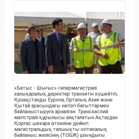
«Батыс - Шығыс» гипермагистралі
халықаралық деректер транзитін күшейтіп,
Қазақстанды Еуропа, Орталық Азия және
Қытай арасындағы негізгі бағыттармен
байланыстыруға арналған. Транскаспий
магістралі құрылысы аяқталатын Ақтаудан
Қорғас шекара өткеліне дейінгі
магистральдық талшықты-оптикалық
байланыс желісінің (ТОБЖ) ұзындығы