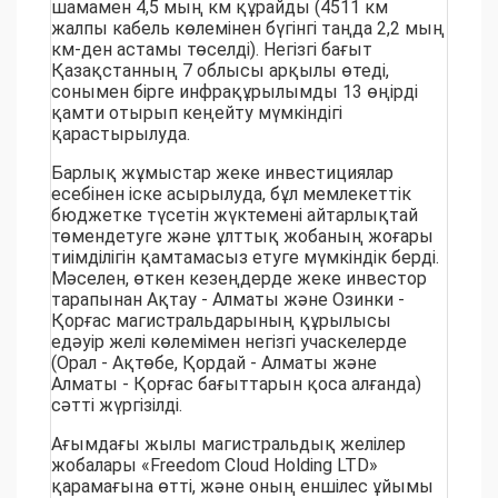
шамамен 4,5 мың км құрайды (4511 км
жалпы кабель көлемінен бүгінгі таңда 2,2 мың
км-ден астамы төселді). Негізгі бағыт
Қазақстанның 7 облысы арқылы өтеді,
сонымен бірге инфрақұрылымды 13 өңірді
қамти отырып кеңейту мүмкіндігі
қарастырылуда.
Барлық жұмыстар жеке инвестициялар
есебінен іске асырылуда, бұл мемлекеттік
бюджетке түсетін жүктемені айтарлықтай
төмендетуге және ұлттық жобаның жоғары
тиімділігін қамтамасыз етуге мүмкіндік берді.
Мәселен, өткен кезеңдерде жеке инвестор
тарапынан Ақтау - Алматы және Озинки -
Қорғас магистральдарының құрылысы
едәуір желі көлемімен негізгі учаскелерде
(Орал - Ақтөбе, Қордай - Алматы және
Алматы - Қорғас бағыттарын қоса алғанда)
сәтті жүргізілді.
Ағымдағы жылы магистральдық желілер
жобалары «Freedom Cloud Holding LTD»
қарамағына өтті, және оның еншілес ұйымы