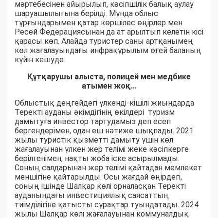
мәртебесінен айырылып, кәсіпшілік балық аулау
шаруашылығына берілді. Мұнда облыс
тұрғындарымен қатар көршілес өңірлер мен
Ресей Федерациясынан да ат арылтып келетін кісі
қарасы көп. Алайда туристер саны артқанымен,
көл жағалауындағы инфрақұрылым өгей баланың
күйін кешуде.
Құтқарушы алыста, полицей мен медбике
атымен жоқ...
Облыстық деңгейдегі үлкенді-кішілі жиындарда
Теректі ауданы әкімдігінің өкілдері туризм
дамытуға инвестор тартудамыз деп есеп
бергендерімен, одан еш нәтиже шықпады. 2021
жылы туристік қызметті дамыту үшін көл
жағалауынан үлкен жер телімі жеке кәсіпкерге
берілгенімен, нақты жоба іске асырылмады.
Соның салдарынан жер телімі қайтадан мемлекет
меншігіне қайтарылды. Осы жағдай өңірдегі,
соның ішінде Шалқар көлі орналасқан Теректі
ауданындағы инвестициялық саясаттың
тиімділігіне қатысты сұрақтар туындатады. 2024
жылы Шалқар көлі жағалауынан коммуналдық