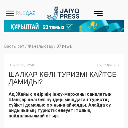
Басты бет
/
Жаңалықтар
/
07 news
8.07.2026, 12:45
Оқылды: 231
ШАЛҚАР КӨЛІ ТУРИЗМІ ҚАЙТСЕ
ДАМИДЫ?
Ақ Жайық өңірінің інжу-маржаны саналатын
Шалқар көлі бұл күндері мыңдаған туристің
сүйікті демалыс ор-нына айналды. Алайда су
айдынының туристік әлеуеті толық
пайдаланылмай отыр.