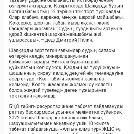
тұздану үрдісіне байланысты ихтиофаунаның
өзгеруін аңғардық. Қазіргі кезде Шалқарда бұрын
болған балықтың 12 түрінен тек төрт түрі қалды.
Олар: алабұға, қаракөз, мөңке, шархай майшабағы.
Көксерке, шортан, табан, қызылқанат және
басқалары жоғалған. Судың тұздылығы артуына
қарай кішкентай шархай майшабағы жиі
ұшырасады», – деді Дмитрий Пилин.
Шалқарды зерттеген ғалымдар судың сапасы
өзгеруін көлдің минералдануымен
байланыстырады. Өйткені бұрынғыдай
құйылатын көп су жоқ. Қардың аз түсуі, жауын-
шашынның сиреуі көлдің деңгейінің төмендеуіне
әсер етуде. «Көл табиғи жолмен қалпына
келмейді. Көлге жасанды жолмен су келетін
болса, жағдай түзеледі» деген тұжырымға
тоқталған ғалымдар.
БҚО табиғи ресурстар және табиғат пайдалануды
реттеу басқармасы ұсынған мәліметке сүйенсек,
2022 жылы Шалқар көлі кәсіпшілік балық
шаруашылығымен айналысу үшін 10 жылға
табиғат пайдаланушы «Алтын-алма тур» ЖШС-ға