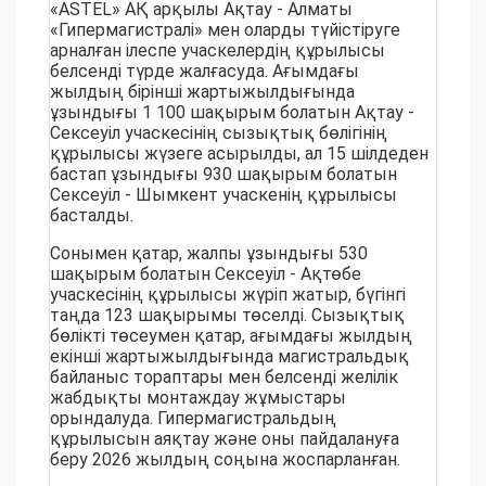
«ASTEL» АҚ арқылы Ақтау - Алматы
«Гипермагистралі» мен оларды түйістіруге
арналған ілеспе учаскелердің құрылысы
белсенді түрде жалғасуда. Ағымдағы
жылдың бірінші жартыжылдығында
ұзындығы 1 100 шақырым болатын Ақтау -
Сексеуіл учаскесінің сызықтық бөлігінің
құрылысы жүзеге асырылды, ал 15 шілдеден
бастап ұзындығы 930 шақырым болатын
Сексеуіл - Шымкент учаскенің құрылысы
басталды.
Сонымен қатар, жалпы ұзындығы 530
шақырым болатын Сексеуіл - Ақтөбе
учаскесінің құрылысы жүріп жатыр, бүгінгі
таңда 123 шақырымы төселді. Сызықтық
бөлікті төсеумен қатар, ағымдағы жылдың
екінші жартыжылдығында магистральдық
байланыс тораптары мен белсенді желілік
жабдықты монтаждау жұмыстары
орындалуда. Гипермагистральдың
құрылысын аяқтау және оны пайдалануға
беру 2026 жылдың соңына жоспарланған.