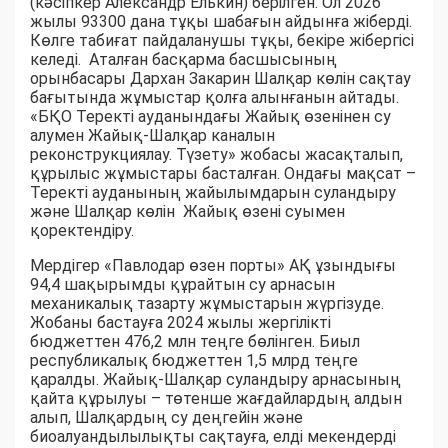
(кәсіпкер Александр Елькин) берілген. Ол 2026
жылы 93300 дана тұқы шабағын айдынға жіберді.
Көлге табиғат пайдаланушы тұқы, бекіре жібергісі
келеді. Аталған басқарма басшысының
орынбасары Дархан Закарин Шалқар көлін сақтау
бағытында жұмыстар қолға алынғанын айтады.
«БҚО Теректі ауданындағы Жайық өзенінен су
алумен Жайық-Шалқар каналын
реконструкциялау. Түзету» жобасы жасақталып,
құрылыс жұмыстары басталған. Ондағы мақсат –
Теректі ауданының жайылымдарын суландыру
және Шалқар көлін Жайық өзені суымен
қоректендіру.
Мердігер «Павлодар өзен порты» АҚ ұзындығы
94,4 шақырымды құрайтын су арнасын
механикалық тазарту жұмыстарын жүргізуде.
Жобаны бастауға 2024 жылы жергілікті
бюджеттен 476,2 млн теңге бөлінген. Биыл
республикалық бюджеттен 1,5 млрд теңге
қаралды. Жайық-Шалқар суландыру арнасының
қайта құрылуы – төтенше жағдайлардың алдын
алып, Шалқардың су деңгейін және
биоалуандылылықты сақтауға, елді мекендерді