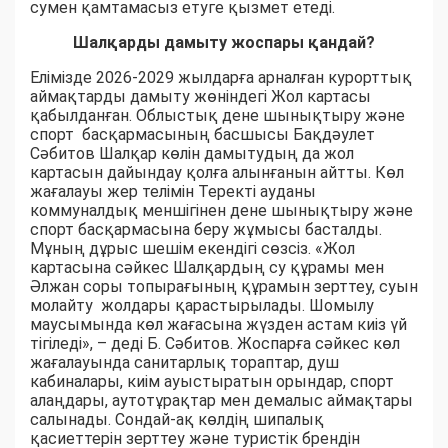
сумен қамтамасыз етуге қызмет етеді.
Шалқарды дамыту жоспары қандай?
Елімізде 2026-2029 жылдарға арналған курорттық
аймақтарды дамыту жөніндегі Жол картасы
қабылданған. Облыстық дене шынықтыру және
спорт басқармасының басшысы Бақдәулет
Сәбитов Шалқар көлін дамытудың да жол
картасын дайындау қолға алынғанын айтты. Көл
жағалауы жер телімін Теректі ауданы
коммуналдық меншігінен дене шынықтыру және
спорт басқармасына беру жұмысы басталды.
Мұның дұрыс шешім екендігі сөзсіз. «Жол
картасы­на сәйкес Шалқардың су құрамы мен
Әлжан соры топырағының құрамын зерттеу, суын
молайту жолдары қарастырылады. Шомылу
маусымында көл жағасына жүзден астам киіз үй
тігіледі», – деді Б. Сәбитов. Жоспарға сәйкес көл
жағалауында санитарлық тораптар, душ
кабиналары, киім ауыстыратын орындар, спорт
алаңдары, аутотұрақтар мен демалыс аймақтары
салынады. Сондай-ақ көлдің шипалық
қасиеттерін зерттеу және туристік брендін