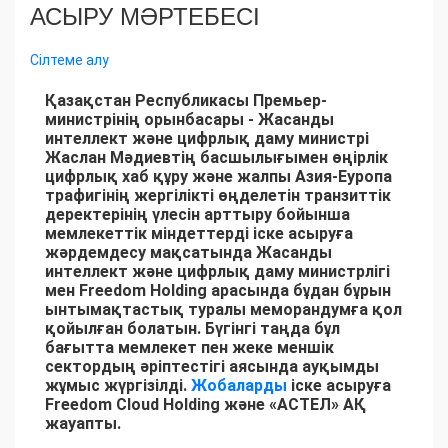
АСЫРУ МӘРТЕБЕСІ
Сілтеме алу
Қазақстан Республикасы Премьер-
министрінің орынбасары - Жасанды
интеллект және цифрлық даму министрі
Жаслан Мәдиевтің басшылығымен өңірлік
цифрлық хаб құру және жалпы Азия-Еуропа
трафигінің жергілікті өңделетін транзиттік
деректерінің үлесін арттыру бойынша
мемлекеттік міндеттерді іске асыруға
жәрдемдесу мақсатында Жасанды
интеллект және цифрлық даму министрлігі
мен Freedom Holding арасында бұдан бұрын
ынтымақтастық туралы меморандумға қол
қойылған болатын. Бүгінгі таңда бұл
бағытта мемлекет пен жеке меншік
сектордың әріптестігі аясында ауқымды
жұмыс жүргізілді.
Жобаларды
іске асыруға
Freedom Cloud Holding және «АСТЕЛ» АҚ
жауапты.