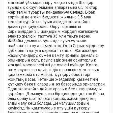
жағажай ұйымдастыру мақсатында Шалқар
ауылдық округі әкімінің аппаратына 6,5 гектар
жер телімі тұрақты пайдалануға бөлінді. Бірақ
төртінші деңгейлі бюджеті жылына 3,5 млн
теңгені құрайтын ауыл әкімдігі жағажайды
дамытуға қауқарсыз. Округ орталығы
Сарыөмірден 3,5 шақырым жердегі жағажайға
электр желісін тартуға 35 млн теңге керек.
Жабайы демалыс орнында ауыз су және
шайынатын су атымен жоқ. Оған Сарыөмірден су
құбырын тартуға қаражат тапшы. Жағажайды
жарықтандыру, сумен қамту, арнайы демалыс
орындарын салу, қауіпсіздік және санитарлық
жағдай мәселелері әлі де өзекті күйінде. Көлге
шомылушылар қауіпсіздік шараларымен толық
қамтамасыз етілмеген, құтқару бекеттері
жоқтың қасы. Төтенше жағдайлар қызметінің
құтқару бекеті олардың өз базасында орналасқан.
Одан жағажайға дейінгі аралық бес шақырымды
құрайды. Демалушылар бір қиындыққа тап болса,
олар сонау шеттен жеткенше, жамандықтың
алдын алу кеш болады. Демалушылардың
қауіпсіздігін қамтамасыз ету үшін құтқару
бекетімен қатар учаскелік полиция қызметкері,