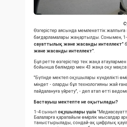
С
Өзгерістер аясында мемлекеттік жалпыға м
бағдарламалары жаңартылды. Сонымен, 1
сауаттылық және жасанды интеллект"
б
және жасанды интеллект"
.
Бұл ретте өзгерістер тек жаңа атауларме
бойынша бөлімдер мен 43 жаңа оқу мақсаты
"Бүгінде мектеп оқушылары күнделікті өм
міндет - оларды бұл технологияны жай ған
пайдалануға үйрету", - деп атап өтті ведом
Бастауыш мектепте не оқытылады?
1-4 сынып
оқушылары үшін
"Медиасауатт
Балаларға қарапайым өмірлік мысалдар ар
таныстырылады, сондай-ақ цифрлық қауіпс