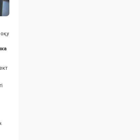
 оқу
ика
ект
і
.