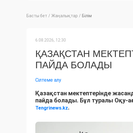
Басты бет
/
Жаңалықтар
/
Білім
6.08.2026, 12:30
ҚАЗАҚСТАН МЕКТЕП
ПАЙДА БОЛАДЫ
Сілтеме алу
Қазақстан мектептерінде жасанд
пайда болады. Бұл туралы Оқу-а
.
Tengrinews.kz