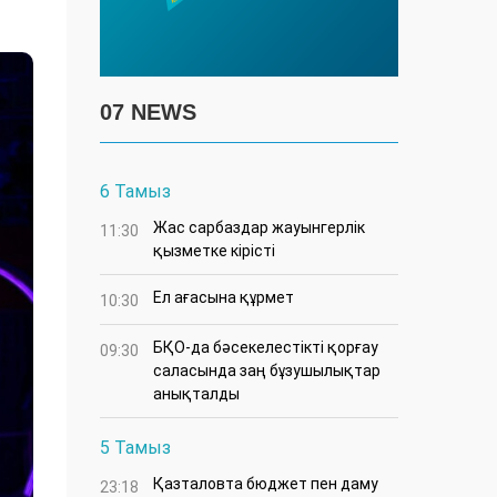
07 NEWS
6 Тамыз
Жас сарбаздар жауынгерлік
11:30
қызметке кірісті
Ел ағасына құрмет
10:30
БҚО-да бәсекелестікті қорғау
09:30
саласында заң бұзушылықтар
анықталды
5 Тамыз
Қазталовта бюджет пен даму
23:18