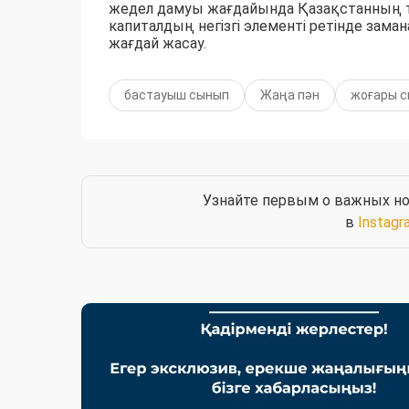
жедел дамуы жағдайында Қазақстанның т
капиталдың негізгі элементі ретінде зама
жағдай жасау.
бастауыш сынып
Жаңа пән
жоғары 
Узнайте первым о важных но
в
Instagr