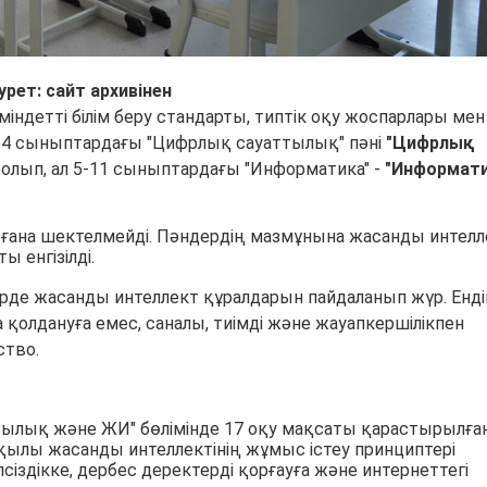
урет: сайт архивінен
індетті білім беру стандарты, типтік оқу жоспарлары мен
-4 сыныптардағы "Цифрлық сауаттылық" пәні
"Цифрлық
олып, ал 5-11 сыныптардағы "Информатика" -
"Информат
н ғана шектелмейді. Пәндердің мазмұнына жасанды интелл
 енгізілді.
ірде жасанды интеллект құралдарын пайдаланып жүр. Ендіг
а қолдануға емес, саналы, тиімді және жауапкершілікпен
ство.
ылық және ЖИ" бөлімінде 17 оқу мақсаты қарастырылған
қылы жасанды интеллектінің жұмыс істеу принциптері
іздікке, дербес деректерді қорғауға және интернеттегі