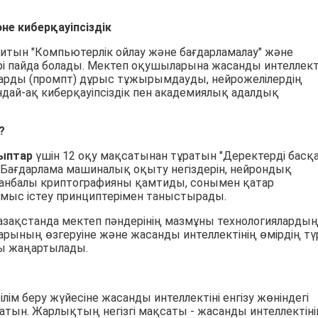
е киберқауіпсіздік
итын "Компьютерлік ойлау және бағдарламалау" және
ері пайда болады. Мектеп оқушыларына жасанды интеллек
тарды (промпт) дұрыс тұжырымдауды, нейрожелілердің
дай-ақ киберқауіпсіздік пен академиялық адалдық
?
ныптар
үшін 12 оқу мақсатынан тұратын "Деректерді басқ
. Бағдарлама машиналық оқыту негіздерін, нейрондық
лданбалы криптографияны қамтиды, сонымен қатар
мыс істеу принциптерімен таныстырады.
Қазақстанда мектеп пәндерінің мазмұны технологияларды
рының өзгеруіне және жасанды интеллектінің өмірдің тү
сты жаңартылады.
лім беру жүйесіне жасанды интеллектіні енгізу жөніндегі
атын. Жарлықтың негізгі мақсаты - жасанды интеллектіні