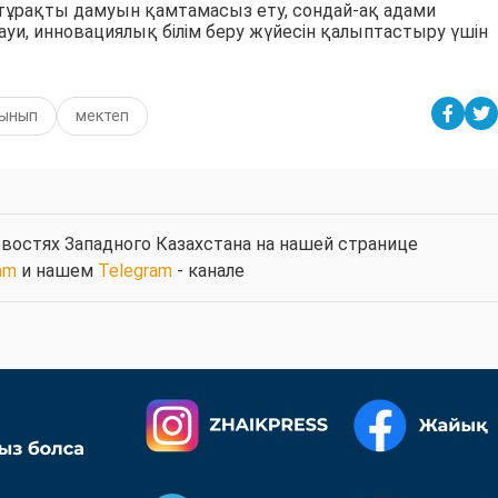
ұрақты дамуын қамтамасыз ету, сондай-ақ адами
науи, инновациялық білім беру жүйесін қалыптастыру үшін
сынып
мектеп
востях Западного Казахстана на нашей странице
am
и нашем
Telegram
- канале