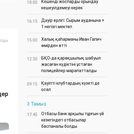
Кешенді жоспарды орындау
18:00
кешеуілдемеуі керек
Дәуір ерлігі: Сырым ауданына +
16:15
1 негізгі мектеп
Халық қаһарманы Иван Гапич
15:00
лды:
өмірден өтті
БҚО-да қарақшылық шабуыл
12:30
жасаған күдіктіні ұстаған
полицейлер марапатталды
Қауіпті клубтардың күзеті де
09:15
осал
дер
3 Тамыз
Отбасы банк арқылы тұрғын үй
17:45
кезегіндегі отбасылар
баспаналы болды