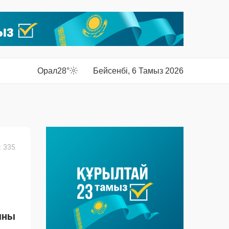
Орал
28°
Бейсенбі, 6 Тамыз 2026
 335
ыны