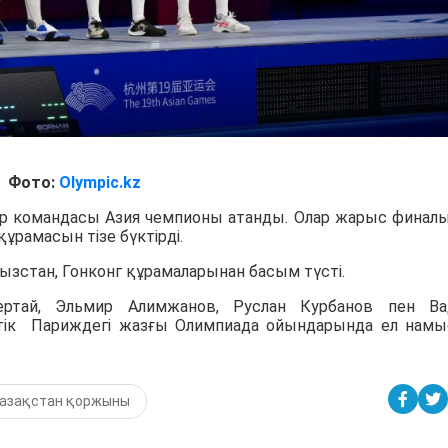
Фото:
Olympic.kz
р командасы Азия чемпионы атанды. Олар жарыс финал
ұрамасын тізе бүктірді.
ызстан, Гонконг құрамаларынан басым түсті.
ертай, Эльмир Алимжанов, Руслан Курбанов пен В
рттік Париждегі жазғы Олимпиада ойындарында ел нам
азақстан қоржыны