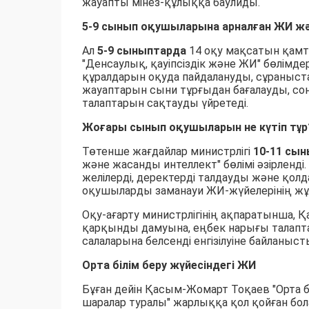
жауапты мінез-құлыққа баулиды.
5-9 сынып оқушыларына арналған ЖИ жән
Ал
5-9 сыныптарда
14 оқу мақсатын қамт
"Денсаулық, қауіпсіздік және ЖИ" бөлімд
құралдарын оқуда пайдалануды, сұраныс
жауаптарын сыни тұрғыдан бағалауды, сон
талаптарын сақтауды үйретеді.
Жоғары сынып оқушыларын не күтіп тұр
Төтенше жағдайлар министрлігі
10-11 сы
және жасанды интеллект" бөлімі әзірленді
желілерді, деректерді талдауды және қо
оқушыларды заманауи ЖИ-жүйелерінің жұ
Оқу-ағарту министрлігінің ақпаратынша, 
қарқынды дамуына, еңбек нарығы талапта
салаларына белсенді енгізілуіне байланы
Орта білім беру жүйесіндегі ЖИ
Бұған дейін Қасым-Жомарт Тоқаев "Орта бі
шаралар туралы" жарлыққа қол қойған бол