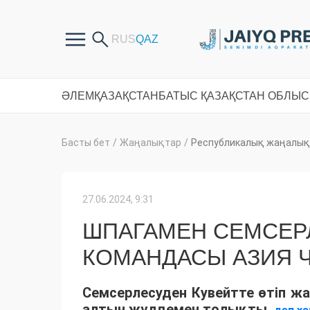
ӘЛЕМ
ҚАЗАҚСТАН
БАТЫС ҚАЗАҚСТАН ОБЛЫ
Басты бет
/
Жаңалықтар
/
Республикалық жаңалық
27.06.2024, 9:31
ШПАГАМЕН СЕМСЕР
КОМАНДАСЫ АЗИЯ 
Семсерлесуден Кувейтте өтіп 
алтын жүлдемен толықты,