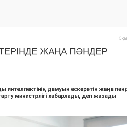
Оқы
ТЕРІНДЕ ЖАҢА ПӘНДЕР
ы интеллектінің дамуын ескеретін жаңа пән
ғарту министрлігі хабарлады, деп жазады