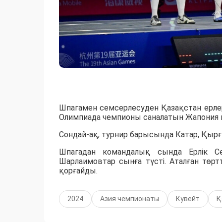
Шпагамен семсерлесуден Қазақстан ерле
Олимпиада чемпионы саналатын Жапония қ
Сондай-ақ, турнир барысында Катар, Қырғ
Шпагадан командалық сында Ерлік С
Шарлаимовтар сынға түсті. Аталған тө
қорғайды.
2024
Азия чемпионаты
Кувейт
Қ