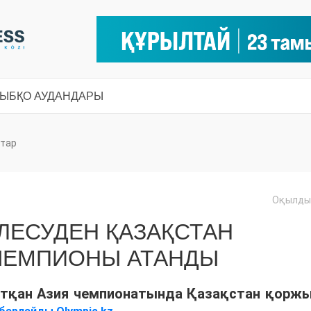
СЫ
БҚО АУДАНДАРЫ
тар
Оқылды:
ЛЕСУДЕН ҚАЗАҚСТАН
ЧЕМПИОНЫ АТАНДЫ
жатқан Азия чемпионатында Қазақстан қорж