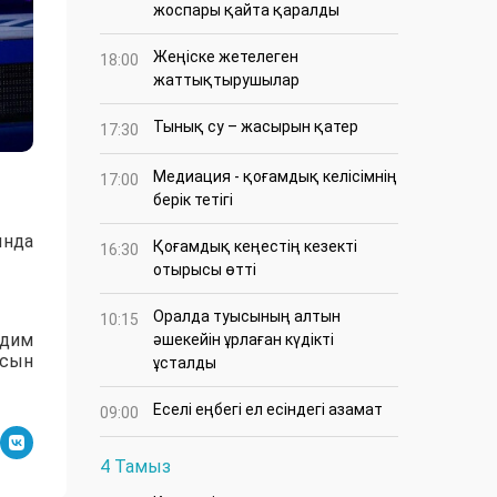
жоспары қайта қаралды
Жеңіске жетелеген
18:00
жаттықтырушылар
Тынық су – жасырын қатер
17:30
Медиация - қоғамдық келісімнің
17:00
берік тетігі
ында
Қоғамдық кеңестің кезекті
16:30
отырысы өтті
Оралда туысының алтын
10:15
адим
әшекейін ұрлаған күдікті
ысын
ұсталды
Еселі еңбегі ел есіндегі азамат
09:00
4 Тамыз