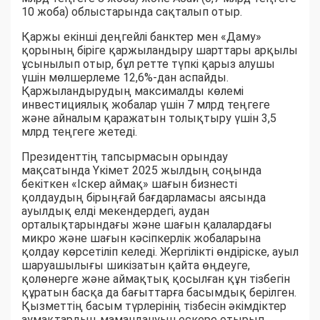
10 жоба) облыстарында сақталып отыр.
Қаржы екінші деңгейлі банктер мен «Даму»
қорының біріге қаржыландыру шарттары арқылы
ұсынылып отыр, бұл ретте түпкі қарыз алушы
үшін мөлшерлеме 12,6%-дан аспайды.
Қаржыландырудың максималды көлемі
инвестициялық жобалар үшін 7 млрд теңгеге
және айналым қаражатын толықтыру үшін 3,5
млрд теңгеге жетеді.
Президенттің тапсырмасын орындау
мақсатында Үкімет 2025 жылдың соңында
бекіткен «Іскер аймақ» шағын бизнесті
қолдаудың бірыңғай бағдарламасы аясында
ауылдық елді мекендердегі, аудан
орталықтарындағы және шағын қалалардағы
микро және шағын кәсіпкерлік жобаларына
қолдау көрсетіліп келеді. Жергілікті өндіріске, ауыл
шаруашылығы шикізатын қайта өңдеуге,
қолөнерге және аймақтық қосылған құн тізбегін
құратын басқа да бағыттарға басымдық берілген.
Қызметтің басым түрлерінің тізбесін әкімдіктер
аумақтардың мамандануын ескере отырып