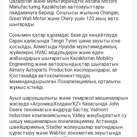
Qazaqstan және мультибрендтік Astana Motors
Manufacturing Kazakhstan автозауыттары
пайдалануға берілді. Соңғысы жылына Changan,
Great Wall Motor және Chery үшін 120 мың авто
шығарады.
Сонымен қатар құрамдас база да кеңейтілуде:
Саран қаласында Tengri Tyres шина зауыты іске
қосылды, Алматыда Hyundai мультимедиялық
жүйелерін, HVAC модульдерін және еден
жабындарын шығаратын Kazakhstan Mobility
Engineering және автоорындықтар шығаратын
Almaty Autoparts Production кәсіпорындары, ал
Қостанайда автокомпоненттердің
мамандандырылған Локализациялық орталығы
жұмыс істейді.
Ауыл шаруашылығы және теміржол машиналарын
жасауда «АгромашХолдингKZ» базасында John
Deere техникасын өндіруді бастау, Valmont
Industries компаниясының Valley жаңбырлатып су
шашу машиналарын локализациялау, Астанада
швейцариялық Stadler жолаушылар вагондарын
құрастыру және Wabtec локомотив зауытында