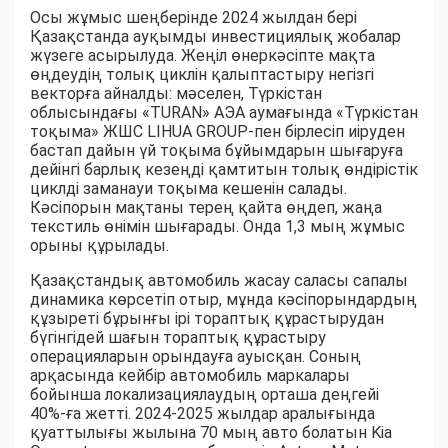
Осы жұмыс шеңберінде 2024 жылдан бері
Қазақстанда ауқымды инвестициялық жобалар
жүзеге асырылуда. Жеңіл өнеркәсіпте мақта
өңдеудің толық циклін қалыптастыру негізгі
векторға айналды: мәселен, Түркістан
облысындағы «TURAN» АЭА аумағында «Түркістан
тоқыма» ЖШС LIHUA GROUP-пен бірлесіп иіруден
бастап дайын үй тоқыма бұйымдарын шығаруға
дейінгі барлық кезеңді қамтитын толық өндірістік
циклді заманауи тоқыма кешенін салады.
Кәсіпорын мақтаны терең қайта өңдеп, жаңа
текстиль өнімін шығарады. Онда 1,3 мың жұмыс
орыны құрылады.
Қазақстандық автомобиль жасау саласы сапалы
динамика көрсетіп отыр, мұнда кәсіпорындардың
құзыреті бұрынғы ірі тораптық құрастырудан
бүгінгідей шағын тораптық құрастыру
операцияларын орындауға ауысқан. Соның
арқасында кейбір автомобиль маркалары
бойынша локализациялаудың орташа деңгейі
40%-ға жетті. 2024-2025 жылдар аралығында
қуаттылығы жылына 70 мың авто болатын Kia