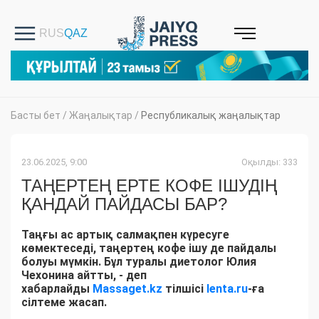
Басты бет
/
Жаңалықтар
/
Республикалық жаңалықтар
23.06.2025, 9:00
Оқылды: 333
ТАҢЕРТЕҢ ЕРТЕ КОФЕ ІШУДІҢ
ҚАНДАЙ ПАЙДАСЫ БАР?
Таңғы ас артық салмақпен күресуге
көмектеседі, таңертең кофе ішу де пайдалы
болуы мүмкін. Бұл туралы диетолог Юлия
Чехонина айтты, - деп
хабарлайды
Massaget.kz
тілшісі
lenta.ru
-ға
сілтеме жасап.