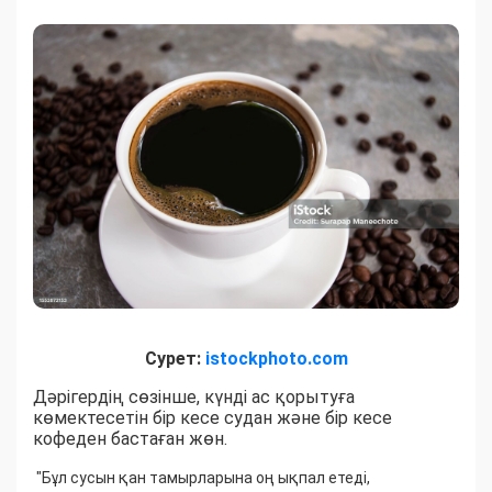
Сурет:
istockphoto.com
Дәрігердің сөзінше, күнді ас қорытуға
көмектесетін бір кесе судан және бір кесе
кофеден бастаған жөн.
"Бұл сусын қан тамырларына оң ықпал етеді,