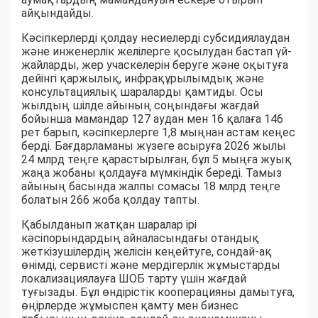
айқындайды.
Кәсіпкерлерді қолдау несиелерді субсидиялаудан
және инженерлік желілерге қосылудан бастап үй-
жайларды, жер учаскелерін беруге және оқытуға
дейінгі қаржылық, инфрақұрылымдық және
консультациялық шараларды қамтиды. Осы
жылдың шілде айының соңындағы жағдай
бойынша мамандар 127 аудан мен 16 қалаға 146
рет барып, кәсіпкерлерге 1,8 мыңнан астам кеңес
берді. Бағдарламаны жүзеге асыруға 2026 жылы
24 млрд теңге қарастырылған, бұл 5 мыңға жуық
жаңа жобаны қолдауға мүмкіндік береді. Тамыз
айының басында жалпы сомасы 18 млрд теңге
болатын 266 жоба қолдау тапты.
Қабылданып жатқан шаралар ірі
кәсіпорындардың айналасындағы отандық
жеткізушілердің желісін кеңейтуге, сондай-ақ
өнімді, сервисті және мердігерлік жұмыстарды
локализациялауға ШОБ тарту үшін жағдай
туғызады. Бұл өндірістік кооперацияны дамытуға,
өңірлерде жұмыспен қамту мен бизнес