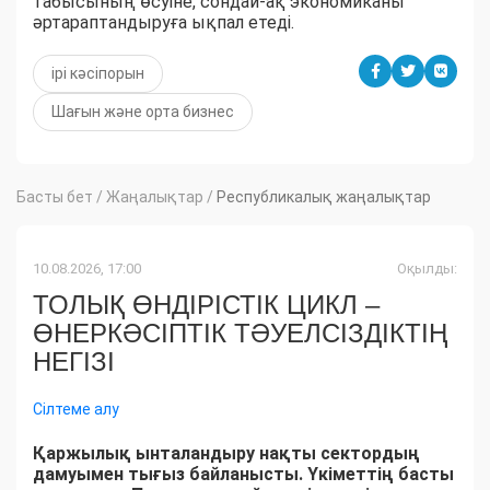
табысының өсуіне, сондай-ақ экономиканы
әртараптандыруға ықпал етеді.
ірі кәсіпорын
Шағын және орта бизнес
Басты бет
/
Жаңалықтар
/
Республикалық жаңалықтар
10.08.2026, 17:00
Оқылды:
ТОЛЫҚ ӨНДІРІСТІК ЦИКЛ –
ӨНЕРКӘСІПТІК ТӘУЕЛСІЗДІКТІҢ
НЕГІЗІ
Сілтеме алу
Қаржылық ынталандыру нақты сектордың
дамуымен тығыз байланысты. Үкіметтің басты