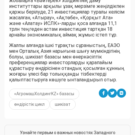
жобаларға «Бәйтерек» холдингінің даму
институттары арқылы ұзақ мерзімге жеңілдікпен
қаржы берілуде, 21 инвестициялар туралы келісім
жасалған, «Атырау», «Ақтөбе», «Қорқыт Ата»
және «Алатау» ИСЛК»-ларды қоса алғанда 11,1
трлн теңгеден астам инвестиция тартқан 18
арнайы экономикалық аймақ жұмыс істеп тұр.
Жалпы алғанда ішкі тұрақты сұраныстың, ЕАЭО
мен Орталық Азия нарығына шығу мүмкіндігінің
болуы, шикізат базасы мен өнеркәсіптік
преференциялар инвесторларды қарапайым
құрастыру өндірісінен отандық қосылған құнның
жоғары үлесі бар толыққанды тізбектерді
қалыптастыруға көшуге ынталандырып отыр.
«АгромашХолдингKZ» базасы
өндірістік цикл
шикізат
Узнайте первым о важных новостях Западного