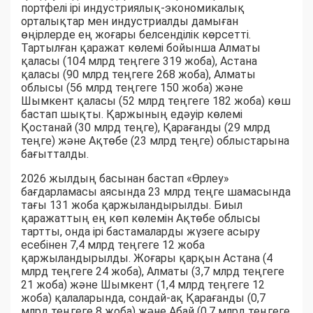
портфелі ірі индустриялық-экономикалық
орталықтар мен индустриалды дамыған
өңірлерде ең жоғары белсенділік көрсетті.
Тартылған қаражат көлемі бойынша Алматы
қаласы (104 млрд теңгеге 319 жоба), Астана
қаласы (90 млрд теңгеге 268 жоба), Алматы
облысы (56 млрд теңгеге 150 жоба) және
Шымкент қаласы (52 млрд теңгеге 182 жоба) көш
бастап шықты. Қаржының едәуір көлемі
Қостанай (30 млрд теңге), Қарағанды (29 млрд
теңге) және Ақтөбе (23 млрд теңге) облыстарына
бағытталды.
2026 жылдың басынан бастап «Өрлеу»
бағдарламасы аясында 23 млрд теңге шамасында
тағы 131 жоба қаржыландырылды. Биыл
қаражаттың ең көп көлемін Ақтөбе облысы
тартты, онда ірі бастамаларды жүзеге асыру
есебінен 7,4 млрд теңгеге 12 жоба
қаржыландырылды. Жоғары қарқын Астана (4
млрд теңгеге 24 жоба), Алматы (3,7 млрд теңгеге
21 жоба) және Шымкент (1,4 млрд теңгеге 12
жоба) қалаларында, сондай-ақ Қарағанды (0,7
млрд теңгеге 8 жоба) және Абай (0,7 млрд теңгеге