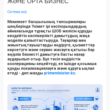
ЖӘНЕ ОРТА БИЗНЕС
Сілтеме алу
Мемлекет басшысының тапсырмалары
шеңберінде Үкімет ірі кәсіпорындардың
айналасында тұрақты ШОБ желісін құруды
көздейтін кәсіпкерлікті дамытудың жаңа
моделін қалыптастыруда. Тауарлар мен
жиынтықтауыштарды өндіруге, қызметтер
көрсетуге және сервис жасауға қатысы бар
өңірлік бизнесті дамытуға басты назар
аударылып отыр. Бұл тәсіл өндірістік
кооперацияны кеңейтеді, ел ішінде қосымша
құнды локализациялауға және құруға ықпал
етеді - деп жазды
primeminister.kz.