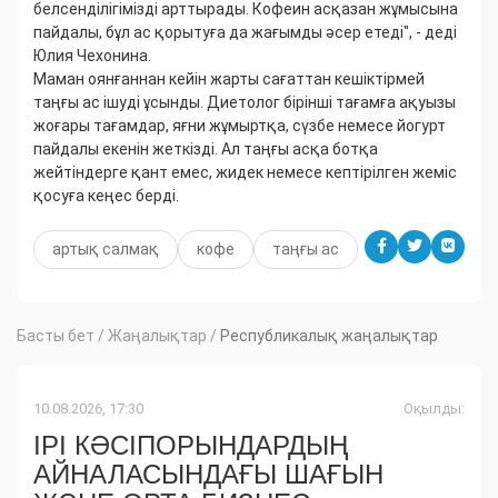
белсенділігімізді арттырады. Кофеин асқазан жұмысына
пайдалы, бұл ас қорытуға да жағымды әсер етеді", - деді
Юлия Чехонина.
Маман оянғаннан кейін жарты сағаттан кешіктірмей
таңғы ас ішуді ұсынды. Диетолог бірінші тағамға ақуызы
жоғары тағамдар, яғни жұмыртқа, сүзбе немесе йогурт
пайдалы екенін жеткізді. Ал таңғы асқа ботқа
жейтіндерге қант емес, жидек немесе кептірілген жеміс
қосуға кеңес берді.
артық салмақ
кофе
таңғы ас
Басты бет
/
Жаңалықтар
/
Республикалық жаңалықтар
10.08.2026, 17:30
Оқылды:
ІРІ КӘСІПОРЫНДАРДЫҢ
АЙНАЛАСЫНДАҒЫ ШАҒЫН