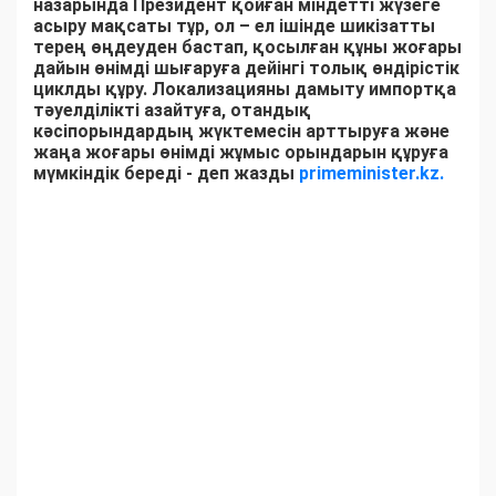
назарында Президент қойған міндетті жүзеге
асыру мақсаты тұр, ол – ел ішінде шикізатты
терең өңдеуден бастап, қосылған құны жоғары
дайын өнімді шығаруға дейінгі толық өндірістік
циклды құру. Локализацияны дамыту импортқа
тәуелділікті азайтуға, отандық
кәсіпорындардың жүктемесін арттыруға және
жаңа жоғары өнімді жұмыс орындарын құруға
мүмкіндік береді - деп жазды
primeminister.kz.