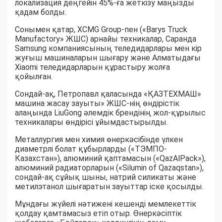
локализация деңгейін 45%-ға жеткізу маңызды
қадам болды.
Сонымен қатар, XCMG Group-пен («Barys Truck
Manufactory» ЖШС) арнайы техникалар, Саранда
Samsung компаниясының теледидарлары мен кір
жуғыш машиналарын шығару және Алматыдағы
Xiaomi теледидарларын құрастыру жолға
қойылған.
Сондай-ақ, Петропавл қаласында «ҚАЗТЕХМАШ»
машина жасау зауыты» ЖШС-нің өндірістік
алаңында LiuGong әлемдік брендінің жол-құрылыс
техникалары өндірісі ұйымдастырылды.
Металлургия мен химия өнеркәсібінде үлкен
диаметрлі болат құбырларды («ТЭМПО-
Казахстан»), алюминий қаптамасын («QazAlPack»),
алюминий радиаторларын («Silumin of Qazaqstan»),
сондай-ақ сұйық шыны, натрий силикаты және
метилэтанол шығаратын зауыттар іске қосылды.
Мұндағы жүйелі нәтижені кешенді мемлекеттік
қолдау қамтамасыз етіп отыр. Өнеркәсіптік