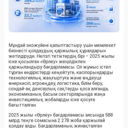
Мұндай экожүйені қалыптастыру үшін мемлекет
бизнесті қолдаудың қаржылық құралдарын
жетілдіруде. Негізгі тетіктердің бірі – 2025 жылы
іске қосылған «Өрлеу» жеңілдікпен
қаржыландыру бағдарламасы. Ол жұмыс істеп
тұрған өндірістерді кеңейтуге, кәсіпорындарды
технологиялық жаңғыртуға және өңдеуші
өнеркәсіп, агроөңдеу, логистика, білім беру,
сондай-ақ денсаулық сақтауды қоса алғанда,
экономиканың басым секторларында жаңа
инвестициялық жобаларды іске қосуға
бағытталған.
2025 жылы «Өрлеу» бағдарламасы аясында 588
млрд теңге сомасына 2 278 жоба қаржылай
қолдау алды. Бағдарламаның жинақталған