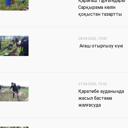
Қарағаш тұрғындары
Сарқырама көлін
қоқыстан тазартты
28.04.2026, 15:00
Ағаш отырғызу күні
27.04.2026, 15:30
Қаратөбе ауданында
жасыл бастама
жалғасуда