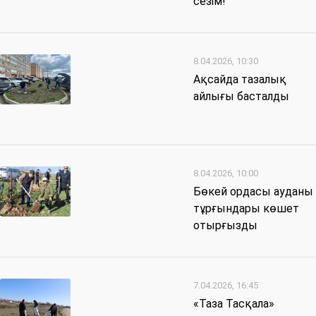
сезім!
8.04.2026, 10:30
Ақсайда тазалық
айлығы басталды
8.04.2026, 10:00
Бөкей ордасы ауданы
тұрғындары көшет
отырғызды
7.04.2026, 16:45
«Таза Тасқала»