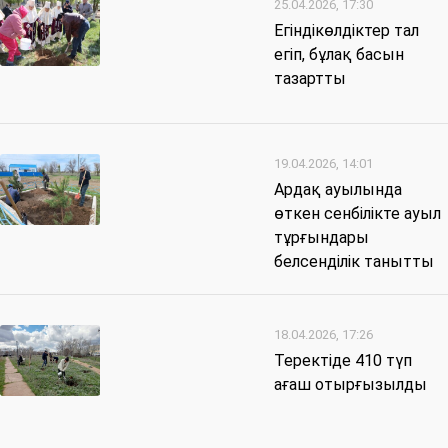
25.04.2026, 17:30
Егіндікөлдіктер тал
егіп, бұлақ басын
тазартты
19.04.2026, 14:01
Ардақ ауылында
өткен сенбілікте ауыл
тұрғындары
белсенділік танытты
18.04.2026, 17:26
Теректіде 410 түп
ағаш отырғызылды