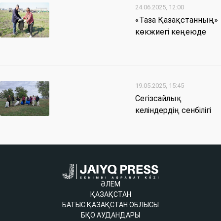
24.06.2025, 12:00
«Таза Қазақстанның»
көкжиегі кеңеюде
19.05.2025, 15:45
Сегізсайлық
келіндердің сенбілігі
ӘЛЕМ
ҚАЗАҚСТАН
БАТЫС ҚАЗАҚСТАН ОБЛЫСЫ
БҚО АУДАНДАРЫ