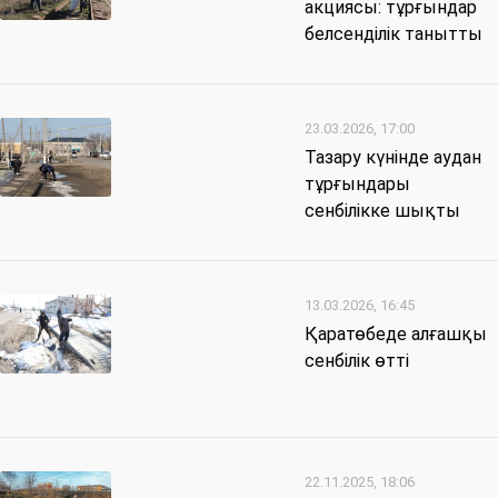
акциясы: тұрғындар
белсенділік танытты
23.03.2026, 17:00
Тазару күнінде аудан
тұрғындары
сенбілікке шықты
13.03.2026, 16:45
Қаратөбеде алғашқы
сенбілік өтті
22.11.2025, 18:06