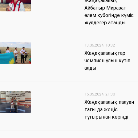
Жаңақалалық
Айбатыр Миразат
әлем кубогінде күміс
жүлдегер атанды
13.06.2024, 10:32
Жаңақалалықтар
чемпион ұлын күтіп
алды
15.05.2024, 21:30
Жаңақалалық палуан
тағы да жеңіс
тұғырынан көрінді