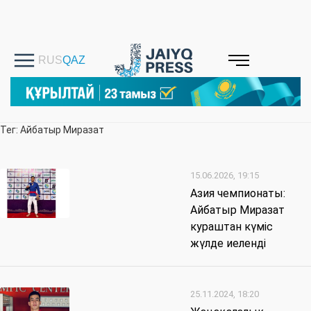
Тег: Айбатыр Миразат
15.06.2026, 19:15
Азия чемпионаты:
Айбатыр Миразат
кураштан күміс
жүлде иеленді
25.11.2024, 18:20