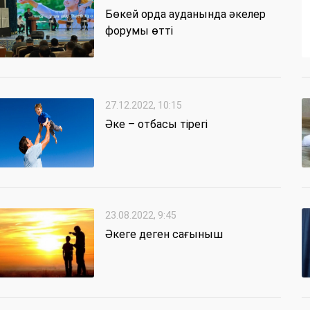
Бөкей орда ауданында әкелер
форумы өтті
27.12.2022, 10:15
Әке – отбасы тірегі
23.08.2022, 9:45
Әкеге деген сағыныш