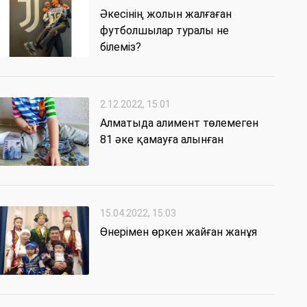
Әкесінің жолын жалғаған
футболшылар туралы не
білеміз?
2.12.2022, 15:01
Алматыда алимент төлемеген
81 әке қамауға алынған
15.04.2022, 15:03
Өнерімен өркен жайған жанұя