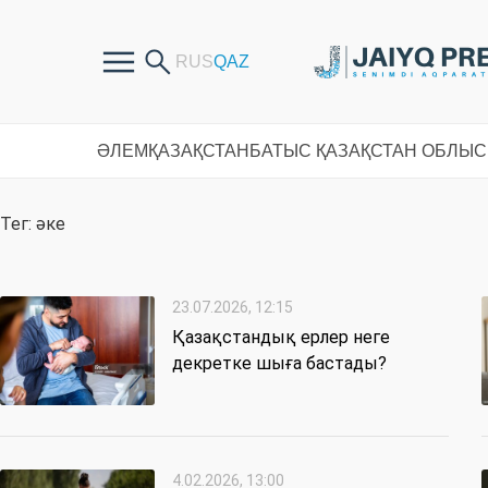
ӘЛЕМ
ҚАЗАҚСТАН
БАТЫС ҚАЗАҚСТАН ОБЛЫ
Тег: әке
23.07.2026, 12:15
Қазақстандық ерлер неге
декретке шыға бастады?
4.02.2026, 13:00