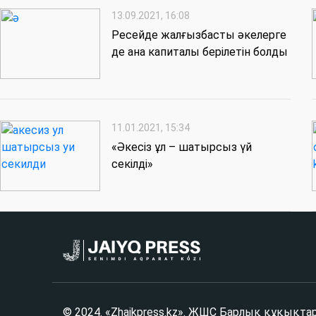
13.09.2021, 16:08
Ресейде жалғызбасты әкелерге
де ана капиталы берілетін болды
11.01.2021, 15:34
«Әкесіз ұл – шатырсыз үй
секілді»
© 2024. «Zhaikpress.kz». ЖШС Барлық құқықта