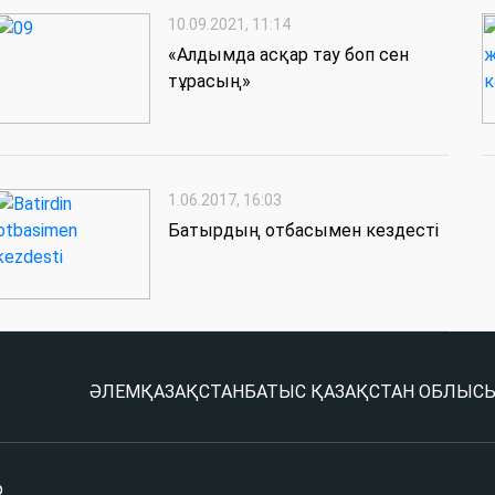
10.09.2021, 11:14
«Алдымда асқар тау боп сен
тұрасың»
1.06.2017, 16:03
Батырдың отбасымен кездесті
ӘЛЕМ
ҚАЗАҚСТАН
БАТЫС ҚАЗАҚСТАН ОБЛЫС
р