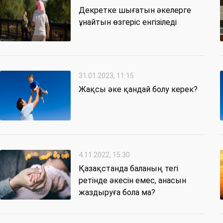
Декретке шығатын әкелерге
ұнайтын өзгеріс енгізіледі
31.01.2023, 11:15
Жақсы әке қандай болу керек?
4.11.2022, 15:30
Қазақстанда баланың тегі
ретінде әкесін емес, анасын
жаздыруға бола ма?