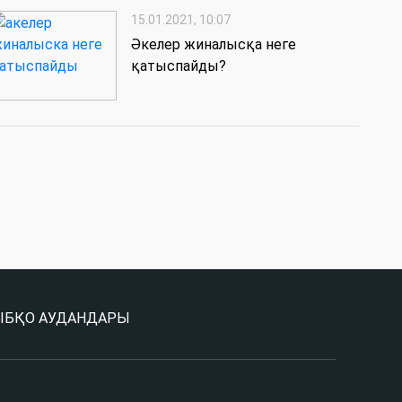
15.01.2021, 10:07
Әкелер жиналысқа неге
қатыспайды?
Ы
БҚО АУДАНДАРЫ