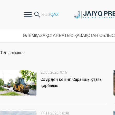
ӘЛЕМ
ҚАЗАҚСТАН
БАТЫС ҚАЗАҚСТАН ОБЛЫ
Тег: асфальт
20.05.2026, 9:16
Сәуірден кейінгі Сарайшықтағы
қарбалас
11.11.2025, 10:30