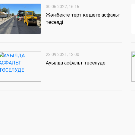
30.06.2022, 16:16
Жәнібекте төрт көшеге асфальт
төселді
23.09.2021, 13:00
Ауылда асфальт төселуде