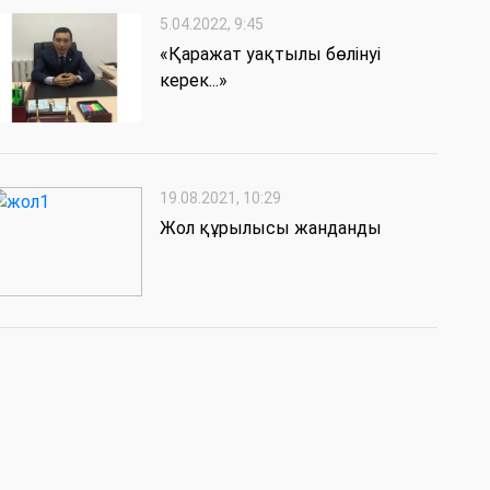
5.04.2022, 9:45
«Қаражат уақтылы бөлінуі
керек...»
19.08.2021, 10:29
Жол құрылысы жанданды