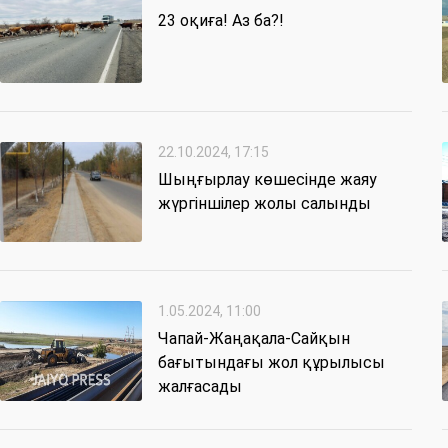
23 оқиға! Аз ба?!
22.10.2024, 17:15
Шыңғырлау көшесінде жаяу
жүргіншілер жолы салынды
1.05.2024, 11:00
Чапай-Жаңақала-Сайқын
бағытындағы жол құрылысы
жалғасады