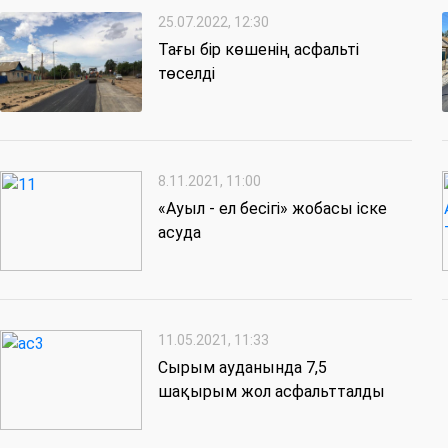
25.07.2022, 12:30
Тағы бір көшенің асфальті
төселді
8.11.2021, 11:00
«Ауыл - ел бесігі» жобасы іске
асуда
11.05.2021, 11:33
Сырым ауданында 7,5
шақырым жол асфальтталды