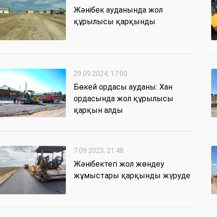
Жәнібек ауданында жол
құрылысы қарқынды
29.09.2024, 17:00
Бөкей ордасы ауданы: Хан
ордасында жол құрылысы
қарқын алды
7.09.2023, 21:48
Жәнібектегі жол жөндеу
жұмыстары қарқынды жүруде