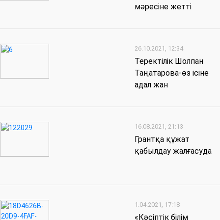
мәресіне жетті
26.10.2021, 12:34
Теректілік Шолпан
Таңатарова-өз ісіне
адал жан
16.08.2021, 21:13
Грантқа құжат
қабылдау жалғасуда
1.04.2021, 17:18
«Кәсіптік білім