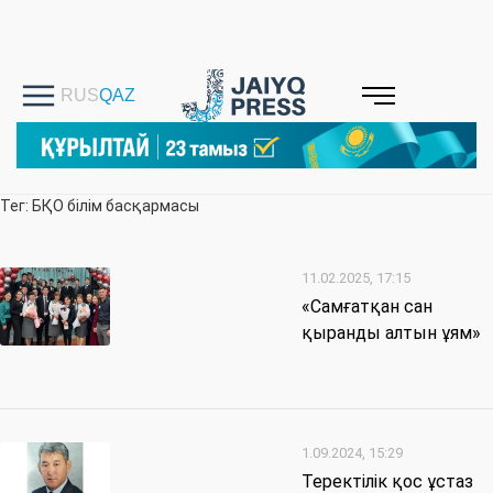
Тег: БҚО білім басқармасы
11.02.2025, 17:15
«Самғатқан сан
қыранды алтын ұям»
1.09.2024, 15:29
Теректілік қос ұстаз