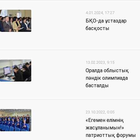
4.01.2024, 17:27
БҚО-да ұстаздар
басқосты
13.02.2023, 9:15
Оралда облыстық
пәндік олимпиада
басталды
23.10.2022, 0:05
«Егемен елімнің
жасұланымын!»
патриоттық форумы