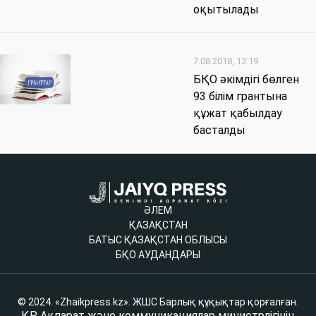
оқытылады
7.08.2018, 13:19
БҚО әкімдігі бөлген
93 білім грантына
құжат қабылдау
басталды
ӘЛЕМ
ҚАЗАҚСТАН
БАТЫС ҚАЗАҚСТАН ОБЛЫСЫ
БҚО АУДАНДАРЫ
© 2024. «Zhaikpress.kz». ЖШС Барлық құқықтар қорғалған.
ҚР Ақпарат және коммуникациялар министрлігінің