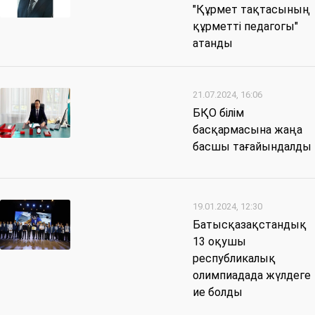
"Құрмет тақтасының
құрметті педагогы"
атанды
21.07.2024, 16:06
БҚО білім
басқармасына жаңа
басшы тағайындалды
19.01.2024, 12:30
Батысқазақстандық
13 оқушы
республикалық
олимпиадада жүлдеге
ие болды