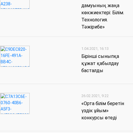
дамуының жаңа
көкжиектері: Білім.
Технология.
Тәжірибе»
1.04.2021, 16:13
Бірінші сыныпқа
құжат қабылдау
басталды
26.02.2021, 9:22
«Орта білім беретін
үздік ұйым»
конкурсы өтеді