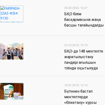
30.06.2020, 16:27
БҚО білім
басқармасына жаңа
басшы тағайындалды
24.10.2019, 15:19
БҚО-да 148 мектепте
жаратылыстану
пәндері ағылшын
тілінде оқытылуда
10.01.2019, 13:14
Бүгіннен бастап
мектептерде
«Өлкетану» курсы