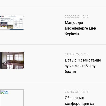
20.06.2022, 10:15
Маңызды
мәселелерге мән
берілсін
11.05.2022, 16:30
Батыс Қазақстанда
ауыл мектебін су
басты
23.11.2021, 12:11
Облыстық
конференция өз