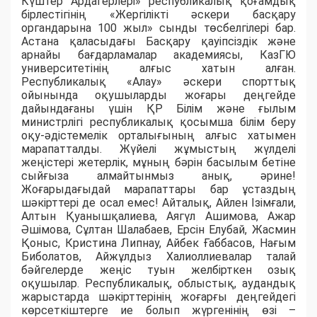
Күштер Ардагерлері» республикалық қоғамдық
бірлестігінің «Жергілікті әскери басқару
органдарына 100 жыл» сынды төсбелгілері бар.
Астана қаласыдағы Басқару қауіпсіздік және
арнайы бағдарламалар академиясы, КазГЮ
университетінің алғыс хатын алған.
Республикалық «Алау» әскери спорттық
ойынында оқушыларды жоғары деңгейде
дайындағаны үшін ҚР Білім және ғылым
министрлігі республикалық қосымша білім беру
оқу-әдістемелік орталығының алғыс хатымен
марапатталды. Жүйелі жұмыстың жүлделі
жеңістері жетерлік, мұның бәрін басылым бетіне
сыйғыза алмайтынмыз анық, әрине!
Жоғарыдағыдай марапаттары бар ұстаздың
шәкірттері де осал емес! Айталық, Айлен Ізімғали,
Алтын Қуанышқалиева, Аягүл Ашимова, Ажар
Әшімова, Сұлтан Шалабаев, Ерсін Елубай, Жасмин
Қоныс, Кристина Липнау, Айбек Ғаббасов, Нағым
Биболатов, Айжұлдыз Халиоллиевалар талай
бәйгелерде жеңіс туын желбірткен озық
оқушылар. Республикалық, облыстық, аудандық
жарыстарда шәкірттерінің жоғарғы деңгейдегі
көрсеткіштерге ие болып жүргенінің өзі –