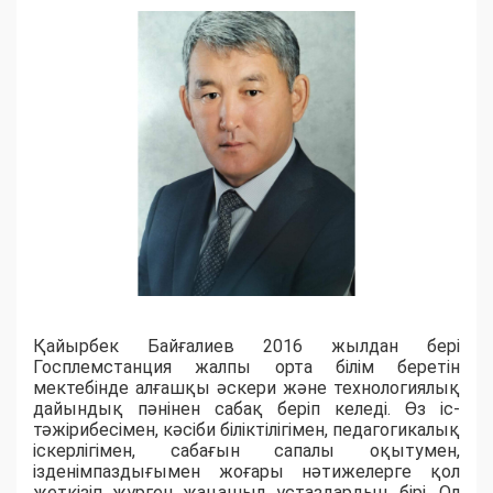
Қайырбек Байғалиев 2016 жылдан бері
Госплемстанция жалпы орта білім беретін
мектебінде алғашқы әскери және технологиялық
дайындық пәнінен сабақ беріп келеді. Өз іс-
тәжірибесімен, кәсіби біліктілігімен, педагогикалық
іскерлігімен, сабағын сапалы оқытумен,
ізденімпаздығымен жоғары нәтижелерге қол
жеткізіп жүрген жаңашыл ұстаздардың бірі. Ол