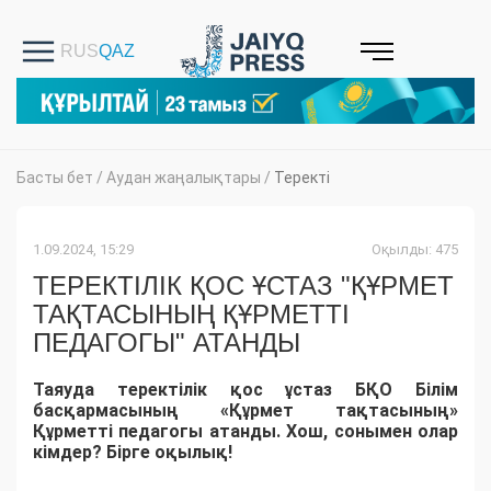
Басты бет
/
Аудан жаңалықтары
/
Теректі
1.09.2024, 15:29
Оқылды: 475
ТЕРЕКТІЛІК ҚОС ҰСТАЗ "ҚҰРМЕТ
ТАҚТАСЫНЫҢ ҚҰРМЕТТІ
ПЕДАГОГЫ" АТАНДЫ
Таяуда теректілік қос ұстаз БҚО Білім
басқармасының «Құрмет тақтасының»
Құрметті педагогы атанды. Хош, сонымен олар
кімдер? Бірге оқылық!