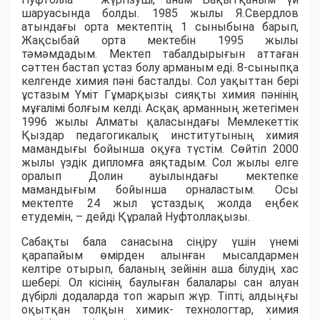
шаруасында болды. 1985 жылы Я.Свердлов
атындағы орта мектептің 1 сыныбына барып,
Жақсыбай орта мектебін 1995 жылы
тәмәмдадым. Мектеп табалдырығын аттаған
сәттен бастап ұстаз болу арманым еді. 8-сыныпқа
келгенде химия пәні басталды. Сол уақыттан бері
ұстазым Үміт Гұмарқызы сияқты химия пәнінің
мұғалімі болғым келді. Асқақ арманның жетегімен
1996 жылы Алматы қаласындағы Мемлекеттік
Қыздар педагогикалық институтының химия
мамандығы бойынша оқуға түстім. Сөйтіп 2000
жылы үздік дипломға аяқтадым. Сол жылы елге
оралып Долин ауылындағы мектепке
мамандығым бойынша орналастым. Осы
мектепте 24 жыл ұстаздық жолда еңбек
етудемін, – дейді Құралай Нуфтоллақызы.
Сабақты бала санасына сіңіру үшін үнемі
қарапайым өмірден алынған мысалдармен
келтіре отырып, баланың зейінін аша білудің хас
шебері. Ол кісінің баулыған балалары сан алуан
дүбірлі додаларда топ жарып жүр. Тіпті, алдыңғы
оқытқан толқын химик- технологтар, химия