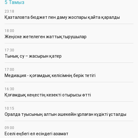
5 Тамыз
23:18
Қазталовта бюджет пен даму жоспары қайта қаралды
18:00
Жеңіске жетелеген жаттықтырушылар
17:30
Тынық су – жасырын қатер
17:00
Медиация - қоғамдық келісімнің берік тетігі
16:30
Қоғамдық кеңестің кезекті отырысы өтті
10:15
Оралда туысының алтын әшекейін ұрлаған күдікті ұсталды
09:00
Еселі еңбегі ел есіндегі азамат