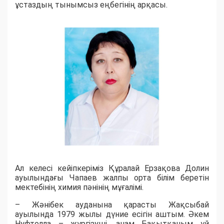
ұстаздың тынымсыз еңбегінің арқасы.
Ал келесі кейіпкеріміз Құралай Ерзақова Долин
ауылындағы Чапаев жалпы орта білім беретін
мектебінің химия пәнінің мұғалімі.
– Жәнібек ауданына қарасты Жақсыбай
ауылында 1979 жылы дүние есігін аштым. Әкем
Нуфтолла – жүргізуші, анам Бақытқаным үй