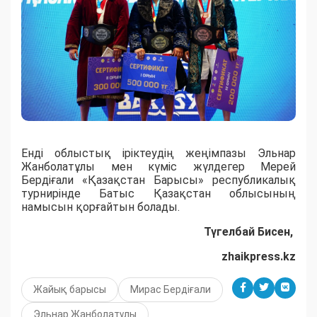
Енді облыстық іріктеудің жеңімпазы Эльнар
Жанболатұлы мен күміс жүлдегер Мерей
Бердіғали «Қазақстан Барысы» республикалық
турнирінде Батыс Қазақстан облысының
намысын қорғайтын болады.
Түгелбай Бисен,
zhaikpress.kz
Жайық барысы
Мирас Бердіғали
Эльнар Жанболатұлы