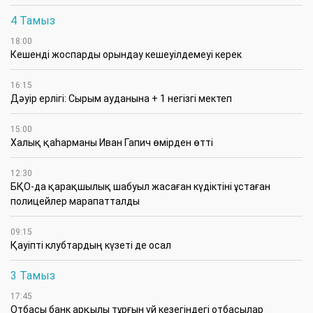
4 Тамыз
18:00
Кешенді жоспарды орындау кешеуілдемеуі керек
16:15
Дәуір ерлігі: Сырым ауданына + 1 негізгі мектеп
15:00
Халық қаһарманы Иван Гапич өмірден өтті
12:30
БҚО-да қарақшылық шабуыл жасаған күдіктіні ұстаған
полицейлер марапатталды
09:15
Қауіпті клубтардың күзеті де осал
3 Тамыз
17:45
Отбасы банк арқылы тұрғын үй кезегіндегі отбасылар