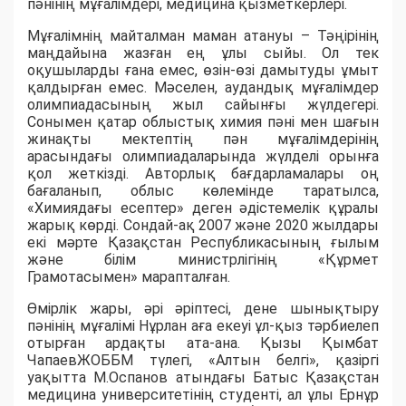
пәнінің мұғалімдері, медицина қызметкерлері.
Мұғалімнің майталман маман атануы – Тәңірінің
маңдайына жазған ең ұлы сыйы. Ол тек
оқушыларды ғана емес, өзін-өзі дамытуды ұмыт
қалдырған емес. Мәселен, аудандық мұғалімдер
олимпиадасының жыл сайынғы жүлдегері.
Сонымен қатар облыстық химия пәні мен шағын
жинақты мектептің пән мұғалімдерінің
арасындағы олимпиадаларында жүлделі орынға
қол жеткізді. Авторлық бағдарламалары оң
бағаланып, облыс көлемінде таратылса,
«Химиядағы есептер» деген әдістемелік құралы
жарық көрді. Сондай-ақ 2007 және 2020 жылдары
екі мәрте Қазақстан Республикасының ғылым
және білім министрлігінің «Құрмет
Грамотасымен» марапталған.
Өмірлік жары, әрі әріптесі, дене шынықтыру
пәнінің мұғалімі Нұрлан аға екеуі ұл-қыз тәрбиелеп
отырған ардақты ата-ана. Қызы Қымбат
ЧапаевЖОББМ түлегі, «Алтын белгі», қазіргі
уақытта М.Оспанов атындағы Батыс Қазақстан
медицина университетінің студенті, ал ұлы Ернұр