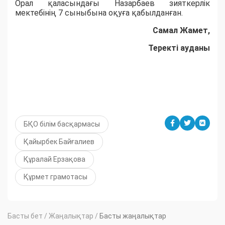
Орал қаласындағы Назарбаев зияткерлік
мектебінің 7 сыныбына оқуға қабылданған.
Самал Жамет,
Теректі ауданы
БҚО білім басқармасы
Қайырбек Байғалиев
Құралай Ерзақова
Құрмет грамотасы
Басты бет
/
Жаңалықтар
/
Басты жаңалықтар