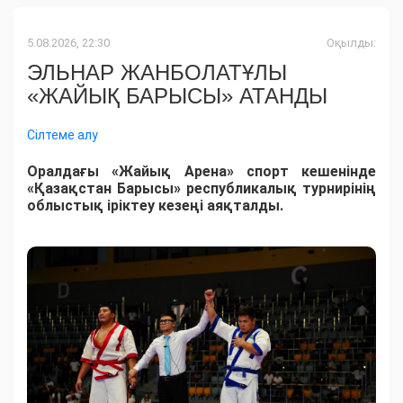
5.08.2026, 22:30
Оқылды:
ЭЛЬНАР ЖАНБОЛАТҰЛЫ
«ЖАЙЫҚ БАРЫСЫ» АТАНДЫ
Сілтеме алу
Оралдағы «Жайық Арена» спорт кешенінде
«Қазақстан Барысы» республикалық турнирінің
облыстық іріктеу кезеңі аяқталды.