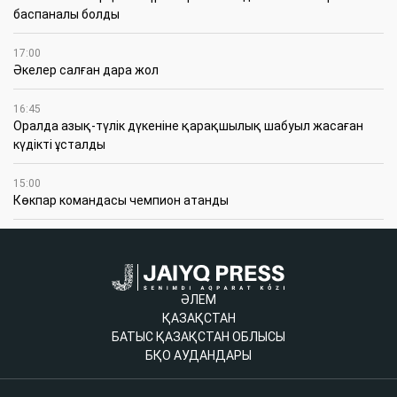
баспаналы болды
17:00
Әкелер салған дара жол
16:45
Оралда азық-түлік дүкеніне қарақшылық шабуыл жасаған
күдікті ұсталды
15:00
Көкпар командасы чемпион атанды
ӘЛЕМ
ҚАЗАҚСТАН
БАТЫС ҚАЗАҚСТАН ОБЛЫСЫ
БҚО АУДАНДАРЫ