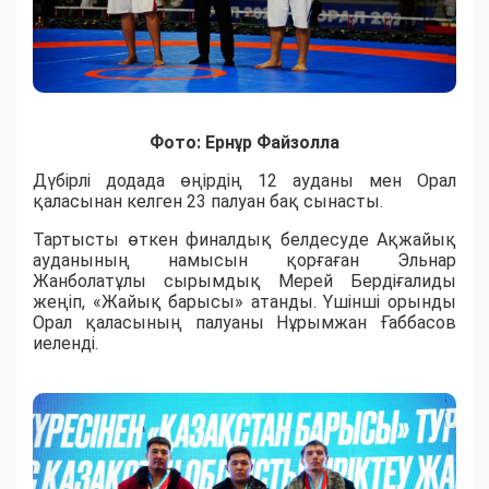
Фото: Ернұр Файзолла
Дүбірлі додада өңірдің 12 ауданы мен Орал
қаласынан келген 23 палуан бақ сынасты.
​Тартысты өткен финалдық белдесуде Ақжайық
ауданының намысын қорғаған Эльнар
Жанболатұлы сырымдық Мерей Бердіғалиды
жеңіп, «Жайық барысы» атанды. Үшінші орынды
Орал қаласының палуаны Нұрымжан Ғаббасов
иеленді.