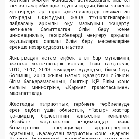
кісі өз тәжірибесінде оқушылардың білім сапасын
арттыруда әр түрлі әдіс-тәсілдерді насихаттап
отырады. Оқытудың жаңа технологияларын
пайдалану арқылы оқу мазмұнын жаңарту,
нәтижеге бағытталған білім беру және
инновациялық тәжірибелерді меңгеру арқылы
оқушыларға сапалы білім беру мәселелеріне
ерекше назар аударатын ұстаз.
Жиырмадан астам еңбек өтілі бар мұғалімнің
жеткен жетістіктерлі көп-ақ. Тінін тарқатсақ,
2010, 2012, 2018 жылдары аудандық білім беру
бөлімінің, 2014 жылы Батыс Қазақстан облысы
білім басқарамасының, былтыр ҚР Білім және
ғылым министрінің «Құрмет грамотасымен»
марапатталды.
Жастарды патриоттық тәрбиеге тәрбиелеуде
ерен еңбегі үшін облыстық «Ғасыр» жастар
қоғамдық бірлестігінің алғысына кенелген.
«Казбат» жауынгерлік іс-қимылдар және
бітімгершілік операциялар ардагерлерінің
одағының «Қазақстан патриоты» және «Қарулы