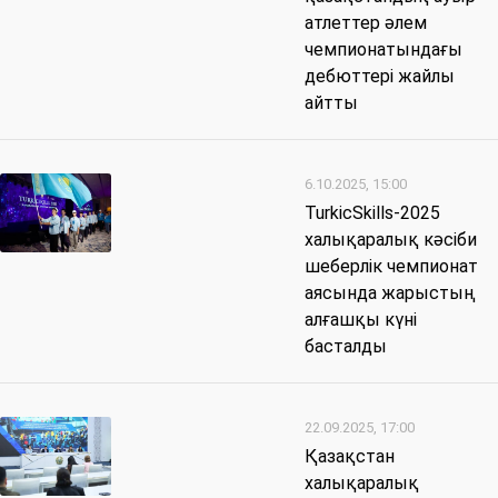
атлеттер әлем
чемпионатындағы
дебюттері жайлы
айтты
6.10.2025, 15:00
TurkicSkills-2025
халықаралық кәсіби
шеберлік чемпионат
аясында жарыстың
алғашқы күні
басталды
22.09.2025, 17:00
Қазақстан
халықаралық