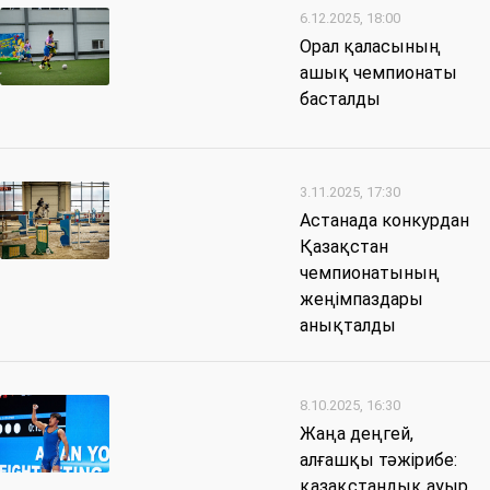
6.12.2025, 18:00
Орал қаласының
ашық чемпионаты
басталды
3.11.2025, 17:30
Астанада конкурдан
Қазақстан
чемпионатының
жеңімпаздары
анықталды
8.10.2025, 16:30
Жаңа деңгей,
алғашқы тәжірибе:
қазақстандық ауыр