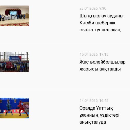
23.04.2026, 9:30
Шыңғырлау ауданы:
Кәсіби шеберлік
сынға түскен алаң
15.04.2026, 17:15
Жас волейболшылар
жарысы аяқталды
14.04.2026, 16:45
Оралда Ұлттық
ұланның үздіктері
анықталуда