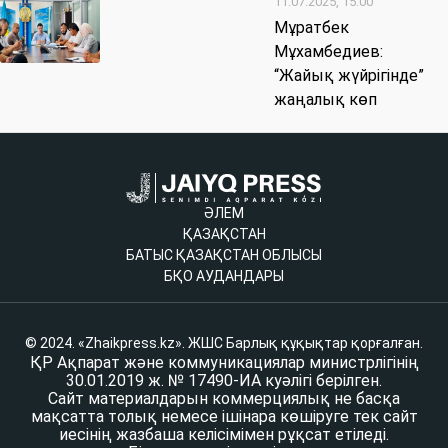
11.07.2025, 15:00
Мұратбек
Мұхамбедиев:
“Жайық жүйрігінде”
жаңалық көп
ӘЛЕМ
ҚАЗАҚСТАН
БАТЫС ҚАЗАҚСТАН ОБЛЫСЫ
БҚО АУДАНДАРЫ
© 2024. «Zhaikpress.kz». ЖШС Барлық құқықтар қорғалған.
ҚР Ақпарат және коммуникациялар министрлігінің
30.01.2019 ж. № 17490-ИА куәлігі берілген.
Сайт материалдарын коммерциялық не басқа
мақсатта толық немесе ішінара көшіруге тек сайт
иесінің жазбаша келісімімен рұқсат етіледі.