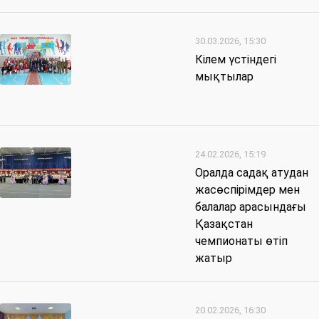
30.03.2026, 15:30
Кілем үстіндегі
мықтылар
24.02.2026, 15:19
Оралда садақ атудан
жасөспірімдер мен
балалар арасындағы
Қазақстан
чемпионаты өтіп
жатыр
20.02.2026, 16:30