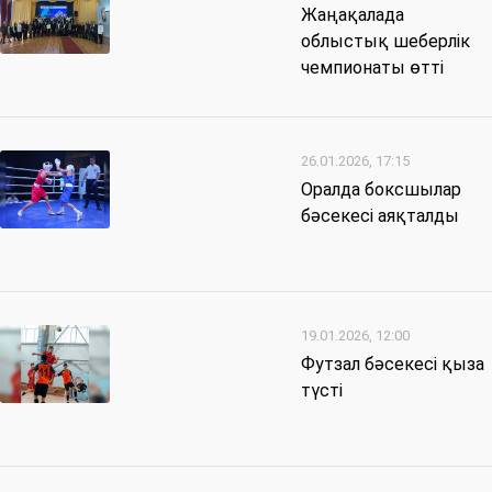
Жаңақалада
облыстық шеберлік
чемпионаты өтті
26.01.2026, 17:15
Оралда боксшылар
бәсекесі аяқталды
19.01.2026, 12:00
Футзал бәсекесі қыза
түсті