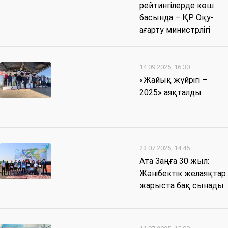
рейтингілерде көш
басында – ҚР Оқу-
ағарту министрлігі
14.09.2025, 16:30
«Жайық жүйрігі –
2025» аяқталды
23.07.2025, 14:45
Ата Заңға 30 жыл:
Жәнібектік желаяқтар
жарыста бақ сынады