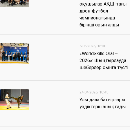
оқушылар АҚШ-тағы
дрон-футбол
чемпионатында
бірінші орын алды
5.05.2026, 16:30
«WorldSkills Oral –
2026»: Шыңғырлауда
шеберлер сынға түсті
24.04.2026, 10:45
Ұлы дала батырлары
үздіктерін анықтады