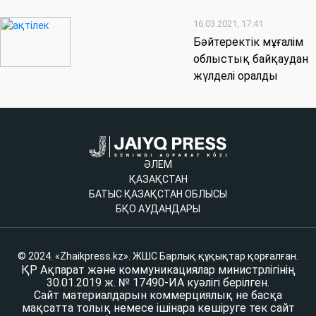
16.03.2021, 17:41
Бәйтеректік мұғалім
облыстық байқаудан
жүлделі оралды
ӘЛЕМ
ҚАЗАҚСТАН
БАТЫС ҚАЗАҚСТАН ОБЛЫСЫ
БҚО АУДАНДАРЫ
© 2024. «Zhaikpress.kz». ЖШС Барлық құқықтар қорғалған.
ҚР Ақпарат және коммуникациялар министрлігінің
30.01.2019 ж. № 17490-ИА куәлігі берілген.
Сайт материалдарын коммерциялық не басқа
мақсатта толық немесе ішінара көшіруге тек сайт