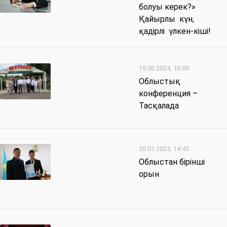
болуы керек?»
Қайырлы күн,
қадірлі үлкен-кіші!
15.06.2024, 16:00
Облыстық
конференция –
Тасқалада
30.01.2023, 14:45
Облыстан бірінші
орын