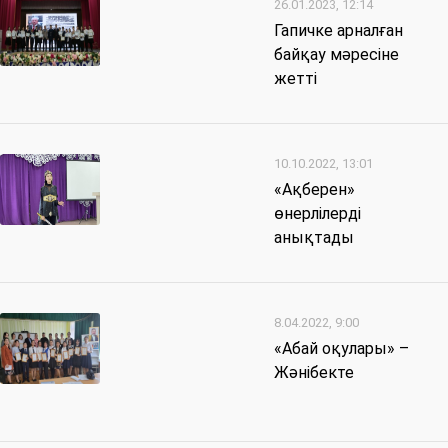
26.01.2023, 12:14
Гапичке арналған
байқау мәресіне
жетті
10.10.2022, 13:01
«Ақберен»
өнерлілерді
анықтады
8.04.2022, 9:00
«Абай оқулары» –
Жәнібекте