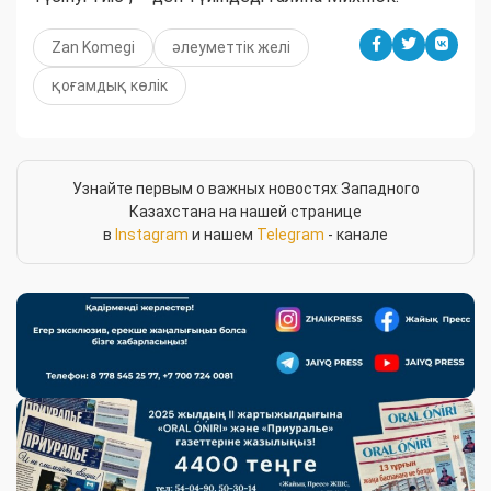
Zan Komegi
әлеуметтік желі
қоғамдық көлік
Узнайте первым о важных новостях Западного
Казахстана на нашей странице
в
Instagram
и нашем
Telegram
- канале