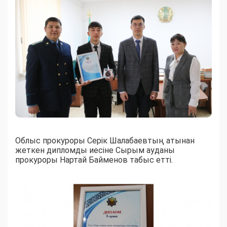
Облыс прокуроры Серік Шалабаевтың атынан
жеткен дипломды иесіне Сырым ауданы
прокуроры Нартай Байменов табыс етті.