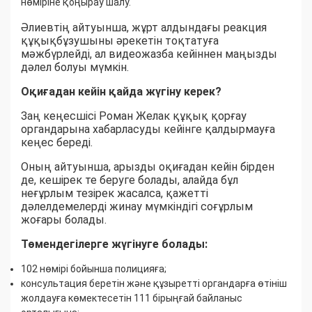
нөміріне қоңырау шалу.
Әлиевтің айтуынша, жұрт алдындағы реакция
құқықбұзушыны әрекетін тоқтатуға
мәжбүрлейді, ал видеожазба кейіннен маңызды
дәлел болуы мүмкін.
Оқиғадан кейін қайда жүгіну керек?
Заң кеңесшісі Роман Желак құқық қорғау
органдарына хабарласуды кейінге қалдырмауға
кеңес береді.
Оның айтуынша, арызды оқиғадан кейін бірден
де, кешірек те беруге болады, алайда бұл
неғұрлым тезірек жасалса, қажетті
дәлелдемелерді жинау мүмкіндігі соғұрлым
жоғары болады.
Төмендегілерге жүгінуге болады:
102 нөмірі бойынша полицияға;
консультация беретін және құзыретті органдарға өтініш
жолдауға көмектесетін 111 бірыңғай байланыс