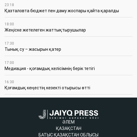
23:18
Қазталовта бюджет пен даму жоспары қайта қаралды
18:00
Жеңіске жетелеген жаттықтырушылар
17:30
Тынық су – жасырын қатер
17:00
Медиация - қоғамдық келісімнің берік тетігі
16:30
Қоғамдық кеңестің кезекті отырысы өтті
ӘЛЕМ
ҚАЗАҚСТАН
БАТЫС ҚАЗАҚСТАН ОБЛЫСЫ