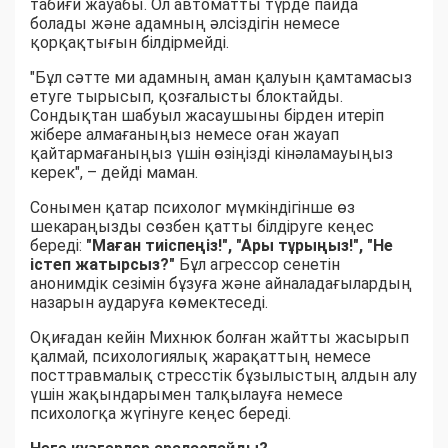
табиғи жауабы. Ол автоматты түрде пайда
болады және адамның әлсіздігін немесе
қорқақтығын білдірмейді.
"Бұл сәтте ми адамның аман қалуын қамтамасыз
етуге тырысып, қозғалысты блоктайды.
Сондықтан шабуыл жасаушыны бірден итеріп
жібере алмағаныңыз немесе оған жауап
қайтармағаныңыз үшін өзіңізді кінәламауыңыз
керек", – дейді маман.
Сонымен қатар психолог мүмкіндігінше өз
шекараңызды сөзбен қатты білдіруге кеңес
береді:
"Маған тиіспеңіз!", "Ары тұрыңыз!", "Не
істеп жатырсыз?"
Бұл агрессор сенетін
анонимдік сезімін бұзуға және айналадағылардың
назарын аударуға көмектеседі.
Оқиғадан кейін Михнюк болған жайтты жасырып
қалмай, психологиялық жарақаттың немесе
посттравмалық стресстік бұзылыстың алдын алу
үшін жақындарымен талқылауға немесе
психологқа жүгінуге кеңес береді.