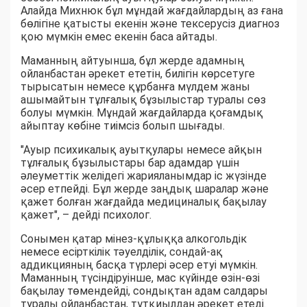
Алайда Михнюк бұл мұндай жағдайлардың аз ғана
бөлігіне қатысты екенін және тексерусіз диагноз
қою мүмкін емес екенін баса айтады.
Маманның айтуынша, бұл жерде адамның
ойланбастан әрекет ететін, билігін көрсетуге
тырысатын немесе құрбанға мүлдем жаны
ашымайтын тұлғалық бұзылыстар туралы сөз
болуы мүмкін. Мұндай жағдайларда қоғамдық
айыптау көбіне тиімсіз болып шығады.
"Ауыр психикалық ауытқулары немесе айқын
тұлғалық бұзылыстары бар адамдар үшін
әлеуметтік желідегі жарияланымдар іс жүзінде
әсер етпейді. Бұл жерде заңдық шаралар және
қажет болған жағдайда медициналық бақылау
қажет", – дейді психолог.
Сонымен қатар мінез-құлыққа алкогольдік
немесе есірткілік тәуелділік, сондай-ақ
аддикцияның басқа түрлері әсер етуі мүмкін.
Маманның түсіндіруінше, мас күйінде өзін-өзі
бақылау төмендейді, сондықтан адам салдары
туралы ойланбастан, тұтқиылдан әрекет етеді.