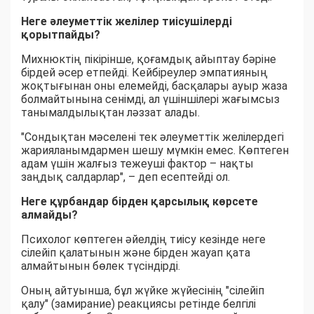
Неге әлеуметтік желілер тиісушілерді
қорытпайды?
Михнюктің пікірінше, қоғамдық айыптау бәріне
бірдей әсер етпейді. Кейбіреулер эмпатияның
жоқтығынан оны елемейді, басқалары ауыр жаза
болмайтынына сенімді, ал үшіншілері жағымсыз
танымалдылықтан ләззат алады.
"Сондықтан мәселені тек әлеуметтік желілердегі
жарияланымдармен шешу мүмкін емес. Көптеген
адам үшін жалғыз тежеуші фактор – нақты
заңдық салдарлар", – деп есептейді ол.
Неге құрбандар бірден қарсылық көрсете
алмайды?
Психолог көптеген әйелдің тиісу кезінде неге
сілейіп қалатынын және бірден жауап қата
алмайтынын бөлек түсіндірді.
Оның айтуынша, бұл жүйке жүйесінің "сілейіп
қалу" (замирание) реакциясы ретінде белгілі