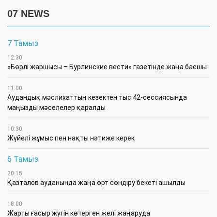
07 NEWS
7 Тамыз
12:30
«Бөрлі жаршысы – Бурлинские вести» газетінде жаңа басшы
11:00
Аудандық мәслихаттың кезектен тыс 42-сессиясында
маңызды мәселелер қаралды
10:30
Жүйелі жұмыс пен нақты нәтиже керек
6 Тамыз
20:15
Қазталов ауданында жаңа өрт сөндіру бекеті ашылды
18:00
Жарты ғасыр жүгін көтерген желі жаңаруда