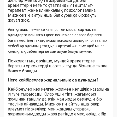
желілер мен БАҚ-та жарияланса да, бұл
әрекеттерін неге тоқтатпайды? Гештальт-
терапевт және клиникалық психолог Галина
Михнюктің айтуынша, бұл сұраққа біржақты
жауап жоқ.
Анықтама.
Төменде келтірілген мысалдар нақты
адамдарға қойылған диагноз немесе оларға берілген
баға емес. Бұл тек ықтимал психологиялық гипотезалар,
себебі әр адамның тағдыры әртүрлі және мұндай мінез-
құлықтың себептері де сан алуан болуы мүмкін.
Психологтың сөзінше, мұндай әрекеттерге
баратын еркектерді шартты түрде бірнеше типке
бөлуге болады.
Неге кейбіреулер жариялылыққа қуанады?
Кейбіреулер кез келген жолмен көпшілік назарына
ілігуге тырысады. Олар үшін тіпті жағымсыз
жағынан танылу да өзін маңызды сезінудің бір
тәсіліне айналады. Михнюктің айтуынша, олар
әлеуметтік желілер мен жаңалықтардағы
жарияланымдарды жаза ретінде емес, өзіндік бір