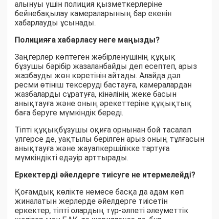
алынуы үшін полиция қызметкерлеріне
бейнебақылау камераларының бар екенін
хабарлауды ұсынады.
Полицияға хабарласу неге маңызды?
Заңгерлер көптеген жәбірленушінің құқық
бұзушы бәрібір жазаланбайды деп есептеп, арыз
жазбауды жөн көретінін айтады. Алайда дәл
ресми өтініш тексеруді бастауға, камералардан
жазбаларды сұратуға, кінәлінің жеке басын
анықтауға және оның әрекеттеріне құқықтық
баға беруге мүмкіндік береді.
Тіпті құқықбұзушы оқиға орнынан бой тасалап
үлгерсе де, уақтылы берілген арыз оның тұлғасын
анықтауға және жауапкершілікке тартуға
мүмкіндікті едәуір арттырады.
Еркектерді әйелдерге тиісуге не итермелейді?
Қоғамдық көлікте немесе басқа да адам көп
жиналатын жерлерде әйелдерге тиісетін
еркектер, тіпті олардың түр-әлпеті әлеуметтік