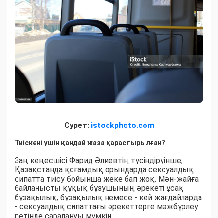
Сурет:
istockphoto.com
Тиіскені үшін қандай жаза қарастырылған?
Заң кеңесшісі Фарид Әлиевтің түсіндіруінше,
Қазақстанда қоғамдық орындарда сексуалдық
сипатта тиісу бойынша жеке бап жоқ. Мән-жайға
байланысты құқық бұзушының әрекеті ұсақ
бұзақылық, бұзақылық немесе - кей жағдайларда
- сексуалдық сипаттағы әрекеттерге мәжбүрлеу
ретінде саралануы мүмкін.