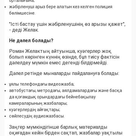
орталығына;
жәбірленуші арыз бере алатын кез келген полиция
бөлімшесіне.
"Істі бастау үшін жәбірленушінің өз арызы қажет",
- деді Желак.
Не дәлел болады?
Роман Желактың айтуынша, куәгерлер жоқ
болып көрінген күннің өзінде, бұл тиісу фактісін
дәлелдеу мүмкін емес дегенді білдірмейді.
Дәлел ретінде мыналарды пайдалануға болады:
ұялы телефондағы видеожазба;
автобустағы, метродағы, аялдамалардағы және басқа
да қоғамдық орындардағы бейнебақылау
камераларының жазбалары;
куәгерлердің айғақтары;
сөйлесудің аудиожазбасы.
Заңгер мүмкіндігінше барлық материалды
оқиғадан кейін бірден сақтап, жазбалар уақтылы