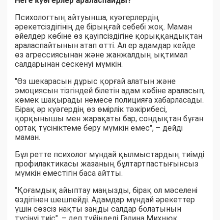
Неге куәгерлер араласпайды?
Психологтың айтуынша, куәгерлердің
әрекетсіздігінің де бірыңғай себебі жоқ. Маман
әйелдер көбіне өз қауіпсіздігіне қорыққандықтан
араласпайтынын атап өтті. Ал ер адамдар кейде
өз агрессиясынан және жанжалдың ықтимал
салдарынан сескенуі мүмкін.
"Өз шекарасын дұрыс қорғай алатын және
эмоциясын тізгіндей білетін адам көбіне араласып,
көмек шақырады немесе полицияға хабарласады.
Бірақ әр куәгердің өз өмірлік тәжірибесі,
қорқынышы мен жарақаты бар, сондықтан бұған
ортақ түсініктеме беру мүмкін емес", – дейді
маман.
Бұл ретте психолог мұндай қылмыстардың тиімді
профилактикасы жазаның бұлтартпастығынсыз
мүмкін еместігін баса айтты.
"Қоғамдық айыптау маңызды, бірақ ол мәселені
өздігінен шешпейді. Адамдар мұндай әрекеттер
үшін сөзсіз нақты заңды салдар болатынын
түсінуі тиіс", – деп түйіндеді Галина Михнюк.