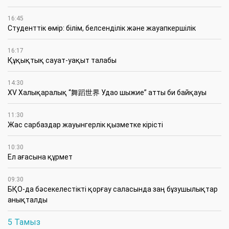
16:45
Студенттік өмір: білім, белсенділік және жауапкершілік
16:17
Құқықтық сауат-уақыт талабы
14:30
XV Халықаралық “舞蹈世界 Удао шыжие” атты би байқауы
11:30
Жас сарбаздар жауынгерлік қызметке кірісті
10:30
Ел ағасына құрмет
09:30
БҚО-да бәсекелестікті қорғау саласында заң бұзушылықтар
анықталды
5 Тамыз