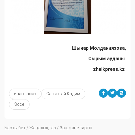
Шынар Молданиязова,
Сырым ауданы
zhaikpress.kz
иван гапич
Сағынтай Кадим
Эссе
Басты бет
/
Жаңалықтар
/
Заң және тәртіп