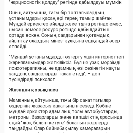
"нарциссистік қолдау" ретінде қабылдауы мүмкін.
Оның айтуынша, тағы бір топтағылардың
ұстанымдары қасаң әрі терең тамыр жайған.
Мұндай еркектер әйелді жеке тұлға ретінде емес,
нысан немесе ресурс ретінде қабылдайтын
ортада өскен. Соның салдарынан қоғамдық
айыптау олардың мінез-құлқына ешқандай әсер
етпейді.
"Мұндай ұстанымдарды өзгерту үшін интернеттегі
жарияланымдар жеткіліксіз. Бұл не ұзақ мерзімді
психотерапияны, не адамның өзі сезінетін нақты
заңдық салдарларды талап етеді", – деп
түсіндіреді психолог.
Жазадан қорықпаса
Маманның айтуынша, тағы бір санаттағылар
өздерінің жазасыз қалатынын сезеді. Көбіне
мұндай еркектер адам лық толы автобустарды,
метроны, базарларды және көпшіліктің арасында
оңай "жоқ болып кетуге" болатын жерлерді
таңдайды. Олар бейнебақылау камераларын