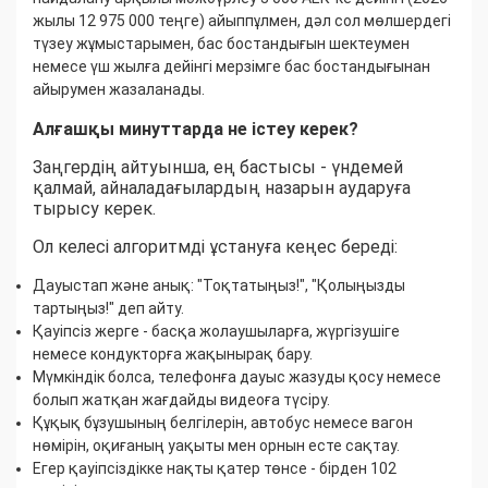
жылы 12 975 000 теңге) айыппұлмен, дәл сол мөлшердегі
түзеу жұмыстарымен, бас бостандығын шектеумен
немесе үш жылға дейінгі мерзімге бас бостандығынан
айырумен жазаланады.
Алғашқы минуттарда не істеу керек?
Заңгердің айтуынша, ең бастысы - үндемей
қалмай, айналадағылардың назарын аударуға
тырысу керек.
Ол келесі алгоритмді ұстануға кеңес береді:
Дауыстап және анық: "Тоқтатыңыз!", "Қолыңызды
тартыңыз!" деп айту.
Қауіпсіз жерге - басқа жолаушыларға, жүргізушіге
немесе кондукторға жақынырақ бару.
Мүмкіндік болса, телефонға дауыс жазуды қосу немесе
болып жатқан жағдайды видеоға түсіру.
Құқық бұзушының белгілерін, автобус немесе вагон
нөмірін, оқиғаның уақыты мен орнын есте сақтау.
Егер қауіпсіздікке нақты қатер төнсе - бірден 102