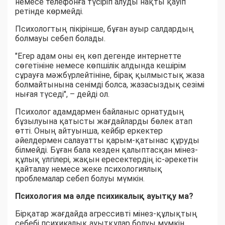
немесе телефонға түсіріп алуды нақты қауіп
ретінде көрмейді.
Психологтың пікірінше, бұған ауыр салдардың
болмауы себеп болады.
"Егер адам оны ең көп дегенде интернетте
сөгетініне немесе көпшілік алдында кешірім
сұрауға мәжбүрлейтініне, бірақ қылмыстық жаза
болмайтынына сенімді болса, жазасыздық сезімі
нығая түседі", – дейді ол.
Психолог адамдармен байланыс орнатудың
бұзылуына қатысты жағдайларды бөлек атап
өтті. Оның айтуынша, кейбір еркектер
әйелдермен салауатты қарым-қатынас құруды
білмейді. Бұған бала кезден қалыптасқан мінез-
құлық үлгілері, жақын ересектердің іс-әрекетін
қайталау немесе жеке психологиялық
проблемалар себеп болуы мүмкін.
Психология ма әлде психикалық ауытқу ма?
Бірқатар жағдайда агрессивті мінез-құлықтың
себебі психикалық ауытқулар болуы мүмкін.