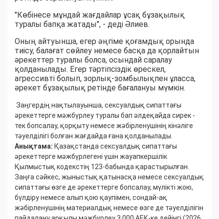
"Көбінесе мұндай жағдайлар ұсақ бұзақылық
туралы бапқа жатады", - деді Әлиев.
Оның айтуынша, егер әңгіме қоғамдық орында
тиісу, балағат сөйлеу немесе басқа да қорлайтын
әрекеттер туралы болса, осындай саралау
қолданылады. Егер тәртіпсіздік өрескел,
агрессивті болып, зорлық-зомбылықпен ұласса,
әрекет бұзақылық ретінде бағалануы мүмкін.
Заңгердің нақтылауынша, сексуалдық сипаттағы
әрекеттерге мәжбүрлеу туралы бап әлдеқайда сирек -
тек бопсалау, қорқыту немесе жәбірленушінің кінәліге
тәуелділігі болған жағдайда ғана қолданылады.
Анықтама:
Қазақстанда сексуалдық сипаттағы
әрекеттерге мәжбүрлегені үшін жауапкершілік
Қылмыстық кодекстің 123-бабында қарастырылған.
Заңға сәйкес, жыныстық қатынасқа немесе сексуалдық
сипаттағы өзге де әрекеттерге бопсалау, мүлікті жою,
бүлдіру немесе алып қою қаупімен, сондай-ақ
жәбірленушінің материалдық немесе өзге де тәуелділігін
пайдалану арқылы мәжбүрлеу 3 000 АЕК-ке дейінгі (2026