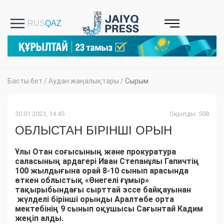
Басты бет
/
Аудан жаңалықтары
/
Сырым
30.01.2023, 14:45
Оқылды: 508
ОБЛЫСТАН БІРІНШІ ОРЫН
Ұлы Отан соғысының және прокуратура
саласының ардагері Иван Степанұлы Гапичтің
100 жылдығына орай 8-10 сынып арасында
өткен облыстық «Өнегелі ғұмыр»
тақырыбындағы сырттай эссе байқауынан
жүлделі бірінші орынды Аралтөбе орта
мектебінің 9 сынып оқушысы Сағынтай Кадим
жеңіп алды.