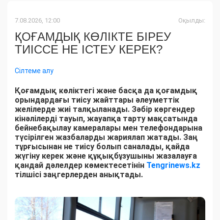
7.08.2026, 12:00
Оқылды:
ҚОҒАМДЫҚ КӨЛІКТЕ БІРЕУ
ТИІССЕ НЕ ІСТЕУ КЕРЕК?
Сілтеме алу
Қоғамдық көліктегі және басқа да қоғамдық
орындардағы тиісу жайттары әлеуметтік
желілерде жиі талқыланады. Зәбір көргендер
кінәлілерді тауып, жауапқа тарту мақсатында
бейнебақылау камералары мен телефондарына
түсірілген жазбаларды жариялап жатады. Заң
тұрғысынан не тиісу болып саналады, қайда
жүгіну керек және құқықбұзушыны жазалауға
қандай дәлелдер көмектесетінін
Tengrinews.kz
тілшісі заңгерлерден анықтады.