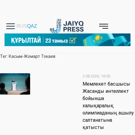
Тег: Касым-Жомарт Токаев
3.08.2026, 18:00
Мемлекет басшысы
Жасанды интеллект
бойынша
халықаралық
олимпиаданың ашылу
салтанатына
қатысты