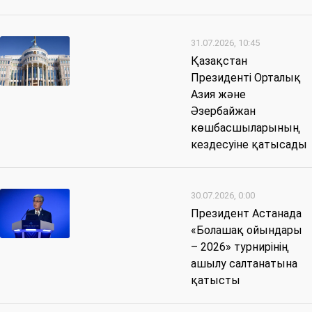
31.07.2026, 10:45
Қазақстан
Президенті Орталық
Азия және
Әзербайжан
көшбасшыларының
кездесуіне қатысады
30.07.2026, 0:00
Президент Астанада
«Болашақ ойындары
– 2026» турнирінің
ашылу салтанатына
қатысты