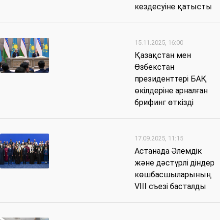
кездесуіне қатысты
15.11.2025, 16:00
Қазақстан мен
Өзбекстан
президенттері БАҚ
өкілдеріне арналған
брифинг өткізді
17.09.2025, 11:15
Астанада Әлемдік
және дәстүрлі діндер
көшбасшыларының
VIII cъезі басталды