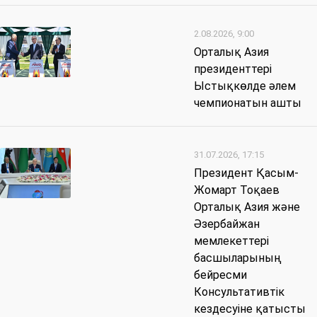
2.08.2026, 9:00
Орталық Азия
президенттері
Ыстықкөлде әлем
чемпионатын ашты
31.07.2026, 17:15
Президент Қасым-
Жомарт Тоқаев
Орталық Азия және
Әзербайжан
мемлекеттері
басшыларының
бейресми
Консультативтік
кездесуіне қатысты