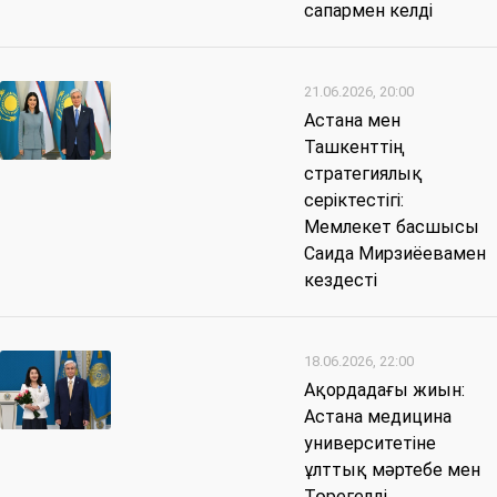
сапармен келді
21.06.2026, 20:00
Астана мен
Ташкенттің
стратегиялық
серіктестігі:
Мемлекет басшысы
Саида Мирзиёевамен
кездесті
18.06.2026, 22:00
Ақордадағы жиын:
Астана медицина
университетіне
ұлттық мәртебе мен
Төрегелді