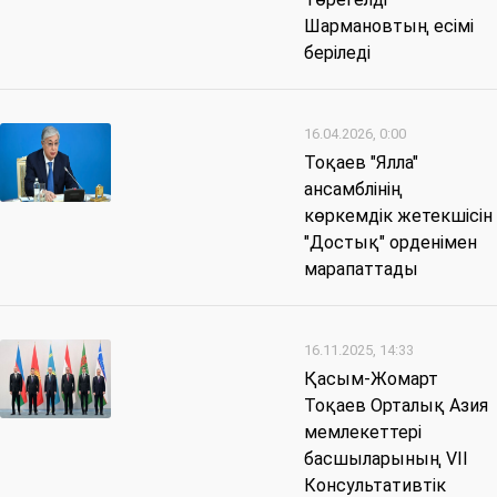
Шармановтың есімі
беріледі
16.04.2026, 0:00
Тоқаев "Ялла"
ансамблінің
көркемдік жетекшісін
"Достық" орденімен
марапаттады
16.11.2025, 14:33
Қасым-Жомарт
Тоқаев Орталық Азия
мемлекеттері
басшыларының VII
Консультативтік