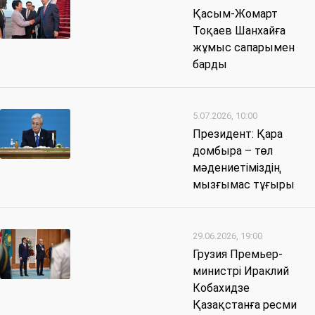
Қасым-Жомарт
Тоқаев Шанхайға
жұмыс сапарымен
барды
5.07.2026, 10:00
Президент: Қара
домбыра – төл
мәдениетіміздің
мызғымас тұғыры
29.06.2026, 19:00
Грузия Премьер-
министрі Ираклий
Кобахидзе
Қазақстанға ресми