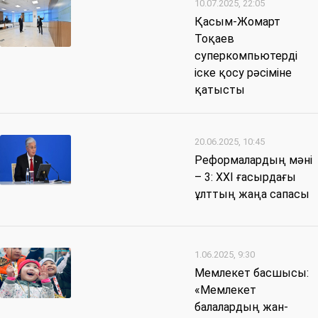
10.07.2025, 22:05
Қасым-Жомарт
Тоқаев
суперкомпьютерді
іске қосу рәсіміне
қатысты
20.06.2025, 10:45
Реформалардың мәні
– 3: ХХІ ғасырдағы
ұлттың жаңа сапасы
1.06.2025, 9:30
Мемлекет басшысы:
«Мемлекет
балалардың жан-