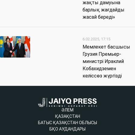
жақты дамуына
барлық жағдайды
жасай береді»
6.02.2025, 17:15
Мемлекет басшысы
Грузия Премьер-
министрі Ираклий
Кобахидземен
келіссөз жүргізді
ӘЛЕМ
ҚАЗАҚСТАН
БАТЫС ҚАЗАҚСТАН ОБЛЫСЫ
БҚО АУДАНДАРЫ