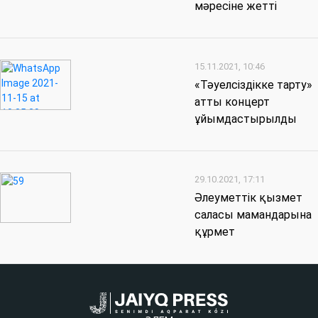
мәресіне жетті
15.11.2021, 10:46
«Тәуелсіздікке тарту»
атты концерт
ұйымдастырылды
29.10.2021, 17:11
Әлеуметтік қызмет
саласы мамандарына
құрмет