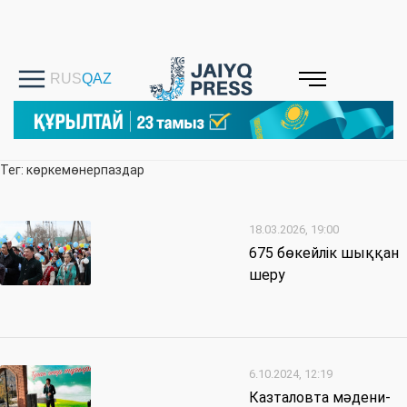
Тег: көркемөнерпаздар
18.03.2026, 19:00
675 бөкейлік шыққан
шеру
6.10.2024, 12:19
Казталовта мәдени-