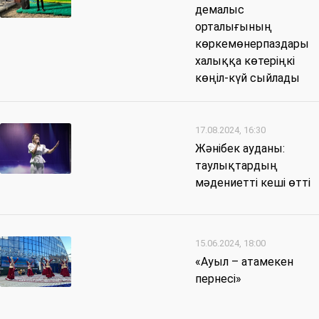
демалыс
орталығының
көркемөнерпаздары
халыққа көтеріңкі
көңіл-күй сыйлады
17.08.2024, 16:30
Жәнібек ауданы:
таулықтардың
мәдениетті кеші өтті
15.06.2024, 18:00
«Ауыл – атамекен
пернесі»