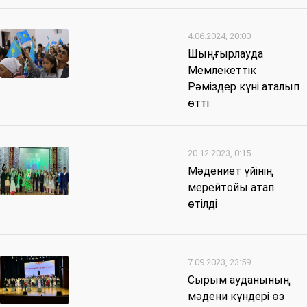
4.06.2024, 20:00
Шыңғырлауда
Мемлекеттік
Рәміздер күні аталып
өтті
20.12.2023, 0:15
Мәдениет үйінің
мерейтойы атап
өтілді
7.09.2023, 23:59
Сырым ауданының
мәдени күндері өз