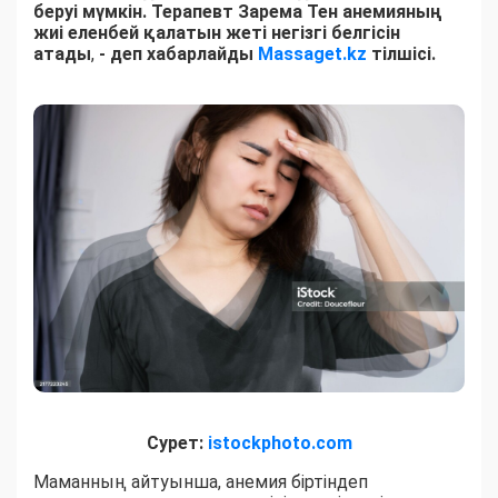
беруі мүмкін. Терапевт Зарема Тен анемияның
жиі еленбей қалатын жеті негізгі белгісін
атады
,
- деп хабарлайды
Massaget.kz
тілшісі.
Сурет:
istockphoto.com
Маманның айтуынша, анемия біртіндеп