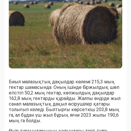
Биыл малазықтық дақылдар көлемі 215,3 мың
гектар шамасында. Оның ішінде біржылдық шөп
егістігі 50,2 мың гектар, көпжылдық дақылдар
162,8 мың гектарды құрайды. Жалпы өңірде жыл
санап малазықтық дақыл өсірушілер қатары
толығып келеді. Былтырғы көрсеткіш 203,8 мың
га, ал бұдан үш жыл бұрын, яғни 2023 жылы 190,6
мың га болды.
Өңір тұрғындарының қолындағы төрт түлік