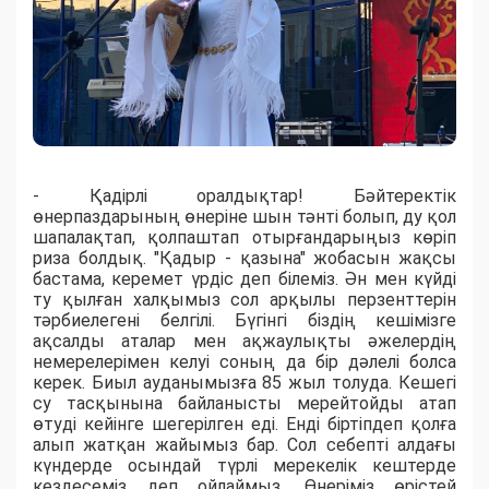
- Қадірлі оралдықтар! Бәйтеректік
өнерпаздарының өнеріне шын тәнті болып, ду қол
шапалақтап, қолпаштап отырғандарыңыз көріп
риза болдық. "Қадыр - қазына" жобасын жақсы
бастама, керемет үрдіс деп білеміз. Ән мен күйді
ту қылған халқымыз сол арқылы перзенттерін
тәрбиелегені белгілі. Бүгінгі біздің кешімізге
ақсалды аталар мен ақжаулықты әжелердің
немерелерімен келуі соның да бір дәлелі болса
керек. Биыл ауданымызға 85 жыл толуда. Кешегі
су тасқынына байланысты мерейтойды атап
өтуді кейінге шегерілген еді. Енді біртіпдеп қолға
алып жатқан жайымыз бар. Сол себепті алдағы
күндерде осындай түрлі мерекелік кештерде
кездесеміз деп ойлаймыз. Өнеріміз өрістей