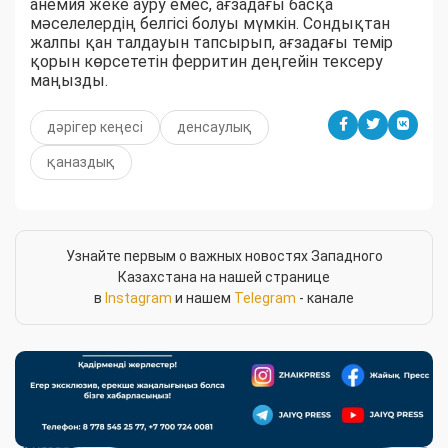
анемия жеке ауру емес, ағзадағы басқа
мәселелердің белгісі болуы мүмкін. Сондықтан
жалпы қан талдауын тапсырып, ағзадағы темір
қорын көрсететін ферритин деңгейін тексеру
маңызды.
дәрігер кеңесі
денсаулық
қаназдық
Узнайте первым о важных новостях Западного
Казахстана на нашей странице
в
Instagram
и нашем
Telegram
- канале