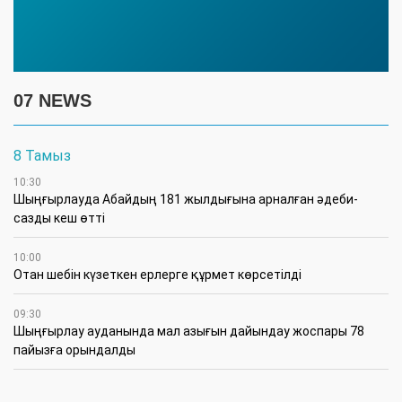
07 NEWS
8 Тамыз
10:30
Шыңғырлауда Абайдың 181 жылдығына арналған әдеби-
сазды кеш өтті
10:00
Отан шебін күзеткен ерлерге құрмет көрсетілді
09:30
​Шыңғырлау ауданында мал азығын дайындау жоспары 78
пайызға орындалды
09:00