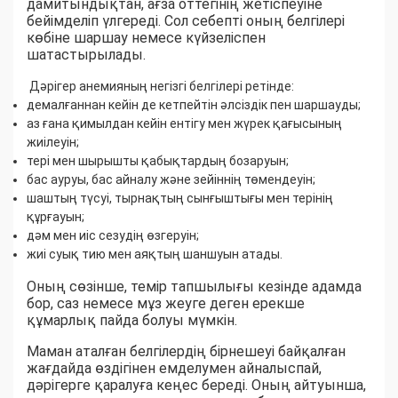
дамитындықтан, ағза оттегінің жетіспеуіне
бейімделіп үлгереді. Сол себепті оның белгілері
көбіне шаршау немесе күйзеліспен
шатастырылады.
Дәрігер анемияның негізгі белгілері ретінде:
демалғаннан кейін де кетпейтін әлсіздік пен шаршауды;
аз ғана қимылдан кейін ентігу мен жүрек қағысының
жиілеуін;
тері мен шырышты қабықтардың бозаруын;
бас ауруы, бас айналу және зейіннің төмендеуін;
шаштың түсуі, тырнақтың сынғыштығы мен терінің
құрғауын;
дәм мен иіс сезудің өзгеруін;
жиі суық тию мен аяқтың шаншуын атады.
Оның сөзінше, темір тапшылығы кезінде адамда
бор, саз немесе мұз жеуге деген ерекше
құмарлық пайда болуы мүмкін.
Маман аталған белгілердің бірнешеуі байқалған
жағдайда өздігінен емделумен айналыспай,
дәрігерге қаралуға кеңес береді. Оның айтуынша,