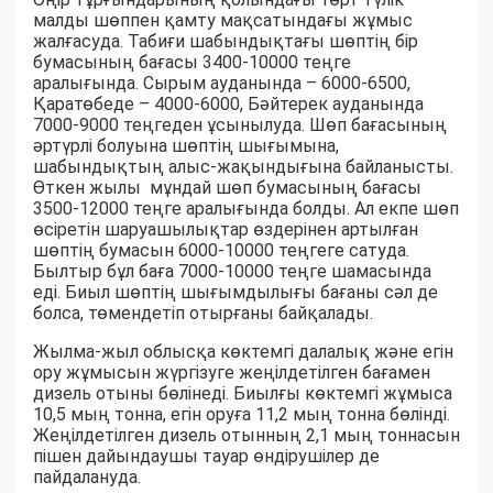
малды шөппен қамту мақсатындағы жұмыс
жалғасуда. Табиғи шабындықтағы шөптің бір
бумасының бағасы 3400-10000 теңге
аралығында. Сырым ауданында – 6000-6500,
Қаратөбеде – 4000-6000, Бәйтерек ауданында
7000-9000 теңгеден ұсынылуда. Шөп бағасының
әртүрлі болуына шөптің шығымына,
шабындықтың алыс-жақындығына байланысты.
Өткен жылы мұндай шөп бумасының бағасы
3500-12000 теңге аралығында болды. Ал екпе шөп
өсіретін шаруашылықтар өздерінен артылған
шөптің бумасын 6000-10000 теңгеге сатуда.
Былтыр бұл баға 7000-10000 теңге шамасында
еді. Биыл шөптің шығымдылығы бағаны сәл де
болса, төмендетіп отырғаны байқалады.
Жылма-жыл облысқа көктемгі далалық және егін
ору жұмысын жүргізуге жеңілдетілген бағамен
дизель отыны бөлінеді. Биылғы көктемгі жұмыса
10,5 мың тонна, егін оруға 11,2 мың тонна бөлінді.
Жеңілдетілген дизель отынның 2,1 мың тоннасын
пішен дайындаушы тауар өндірушілер де
пайдалануда.