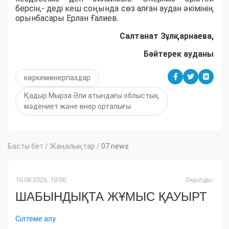
берсін,- деді кеш соңында сөз алған аудан әкімінің
орынбасары Ерлан Ғалиев.
Салтанат Зұлқарнаева,
Бәйтерек ауданы
көркемөнерпаздар
Қадыр Мырза Әли атындағы облыстық
мәдениет және өнер орталығы
Басты бет
/
Жаңалықтар
/
07 news
10.08.2026, 10:00
Оқылды:
ШАБЫНДЫҚТА ЖҰМЫС ҚАУЫРТ
Сілтеме алу