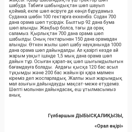
шабуда. Табиғи шабындықтан шөп шауып
қоймай, екпе шөп өсіруге де көңіл бұрудамыз.
Суданка шөбін 100 гектарға еккенбіз. Содан 700
дана орама шөп түсірдік. Былтыр 92 дана бума
шөп алынды. Жаңбыр болса, тағы да орақ
саламыз. Қырлықтан 700 дана орама шөп
шабылды. Оның гектарынан 150 дана орамадан
алынды. Өткен жылы шөп шабу науқанында 1000
дана орама шөп дайындалды. Ал қазіргі кезде ай
жарым уақыт ішінде 1,5 мың дана орама шөп
дайын тұр. Осыған қарап-ақ шөп шығымдылығын
бағамдауға болады. Алдағы қысқа 120 бас асыл
тұқымды және 200 бас жайын ірі қара малмен
кіреміз деп жоспарладық. Жалпы жыл жарымдық
мал азығын дайындауды мақсат-меже етудеміз.
Шөпті молынан дайындасақ, еш ұтылмасымыз
анық.
Гүлбаршын ДЫБЫСҚАЛИҚЫЗЫ,
«Орал өңірі»