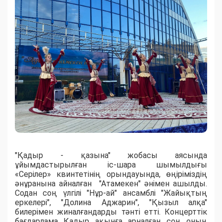
"Қадыр - қазына" жобасы аясында
ұйымдастырылған іс-шара шымылдығы
«Серілер» квинтетінің орындауында, өңіріміздің
әнұранына айналған "Атамекен" әнімен ашылды.
Содан соң үлгілі "Нұр-ай" ансамблі "Жайықтың
еркелері", "Долина Аджарин", "Қызыл алқа"
билерімен жиналғандарды тәнті етті. Концерттік
бағдарлама Қадыр ақынға арналған соң оның