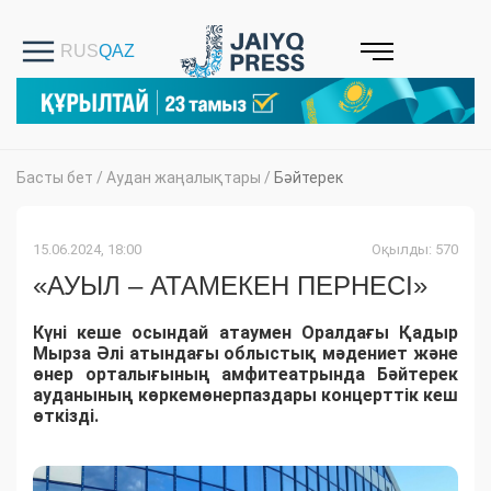
Басты бет
/
Аудан жаңалықтары
/
Бәйтерек
15.06.2024, 18:00
Оқылды: 570
«АУЫЛ – АТАМЕКЕН ПЕРНЕСІ»
Күні кеше осындай атаумен Оралдағы Қадыр
Мырза Әлі атындағы облыстық мәдениет және
өнер орталығының амфитеатрында
Бәйтерек
ауданының
көркемөнерпаздары концерттік кеш
өткізді.