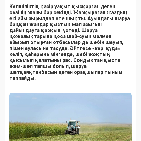
Көпшіліктің қазір уақыт қысқарған деген
сөзінің жаны бар секілді. Жарқыраған жаздың
екі айы зырылдап өте шықты. Ауылдағы шаруа
баққан жандар қыстық мал азығын
дайындауға қарқын үстеді. Шаруа
қожалықтарына қоса шай-суын малмен
айырып отырған отбасылар да шөбін шауып,
пішен ауласына тасуда. Әйтпесе «кәрі құда»
келіп, қаһарына мінгенде, шөбі жоқтың
қысылып қалатыны рас. Сондықтан қыста
жем-шөп тапшы болып, шаруа
шатқаяқтанбасын деген орақшылар тыным
таппайды.