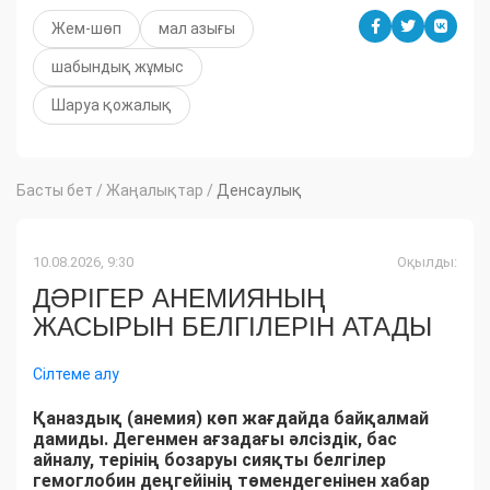
Жем-шөп
мал азығы
шабындық жұмыс
Шаруа қожалық
Басты бет
/
Жаңалықтар
/
Денсаулық
10.08.2026, 9:30
Оқылды:
ДӘРІГЕР АНЕМИЯНЫҢ
ЖАСЫРЫН БЕЛГІЛЕРІН АТАДЫ
Сілтеме алу
Қаназдық (анемия) көп жағдайда байқалмай
дамиды. Дегенмен ағзадағы әлсіздік, бас
айналу, терінің бозаруы сияқты белгілер
гемоглобин деңгейінің төмендегенінен хабар