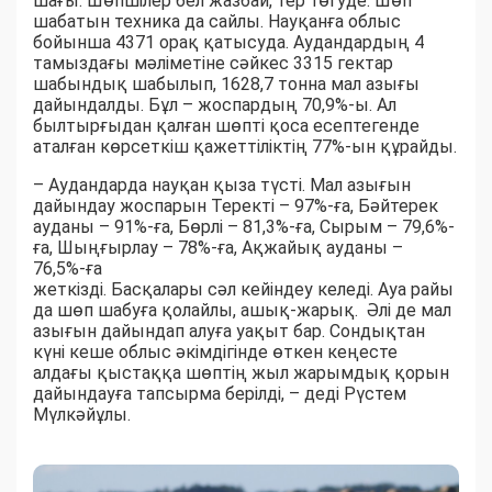
шағы. Шөпшілер бел жазбай, тер төгуде. Шөп
шабатын техника да сайлы. Науқанға облыс
бойынша 4371 орақ қатысуда. Аудандардың 4
тамыздағы мәліметіне сәйкес 3315 гектар
шабындық шабылып, 1628,7 тонна мал азығы
дайындалды. Бұл – жоспардың 70,9%-ы. Ал
былтырғыдан қалған шөпті қоса есептегенде
аталған көрсеткіш қажеттіліктің 77%-ын құрайды.
– Аудандарда науқан қыза түсті. Мал азығын
дайындау жоспарын Теректі – 97%-ға, Бәйтерек
ауданы – 91%-ға, Бөрлі – 81,3%-ға, Сырым – 79,6%-
ға, Шыңғырлау – 78%-ға, Ақжайық ауданы –
76,5%-ға
жеткізді. Басқалары сәл кейіндеу келеді. Ауа райы
да шөп шабуға қолайлы, ашық-жарық. Әлі де мал
азығын дайындап алуға уақыт бар. Сондықтан
күні кеше облыс әкімдігінде өткен кеңесте
алдағы қыстаққа шөптің жыл жарымдық қорын
дайындауға тапсырма берілді, – деді Рүстем
Мүлкәйұлы.