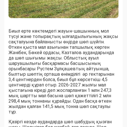
Биыл ерте көктемдегі жауын-шашынның мол
түсуі және топырақтың ылғалдылығының жақсы
сақталуына байланысты өңірде шөп шүйгін.
Өткен қыста мал азығынан тапшылық көрген
Жәнібек, Бөкей ордасы, Казталов аудандарында
да шөп шығымы жақсы. Облыстық ауыл
шаруашылығы басқармасы басшысының
орынбасары Рүстем Зұлқашевтың айтуынша,
былтыр шөптің орташа өнімділігі әр гектарынан
3,4 центнерден болса, биыл бұл көрсеткіш 4,5
центнерді құрап отыр. 2026-2027 жылғы мал
қыстағына кіреді деп жоспарланған 1 млн 247,3
мың шартты мал басына шөп қажеттілігі 2 млн
298,4 мың тоннаны құрайды. Одан басқа өткен
жылдан қалған 141,5 мың тонна шөп сақтаулы
тұр.
Қазіргі кезде аудандарда шөп шабудың қызған