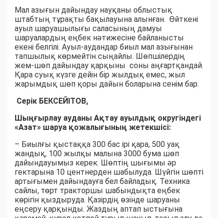
Мал азығын дайындау науқаны облыстық
штабтың тұрақты бақылауына алынған. Өйткені
ауыл шаруашылығы саласының дамуы
шаруалардың еңбек нәтижесіне байланысты
екені белгілі. Ауыл-аудандар биыл мал азығынан
тапшылық көрмейтін сыңайлы. Шөпшілердің
жем-шөп дайындау қарқыны соны аңғартқандай.
Қара суық күзге дейін бір жылдық емес, жыл
жарымдық шөп қоры дайын боларына сенім бар.
Серік БЕКСЕЙІТОВ,
Шыңғырлау ауданы Ақтау ауылдық округіндегі
«Азат» шаруа қожалығының жетекшісі:
– Биылғы қыстаққа 300 бас ірі қара, 500 уақ
жандық, 100 жылқы малына 3000 бума шөп
дайындауымыз керек. Шөптің шығымы әр
гектарына 10 центнерден шабылуда. Шүйгін шөпті
артығымен дайындауға бел байладық. Техника
сайлы, төрт тракторшы шабындықта еңбек
көрігін қыздыруда. Қазірдің өзінде шаруаны
еңсеру қарқынды. Жаздың аптап ыстығына