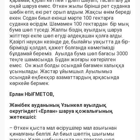
қарамай, қурап кетпей тұрып шауып, тасып алу да
оңай шаруа емес. Өткен жылы бірінші рет суданка
шөбін егіп, екі рет орып алдым. Жақсы өнім береді
екен. Содан биыл екінші мәрте 100 гектарға
суданка өсірдім. Шамамен 100 гектардан бір мың
бума шөп түседі. Жалпы біздің ауылдың шаруа
жігіттері екпе шөп егуді әлдеқашан қолға алды.
Қазіргі науқан кезінде де, былайғы уақытта да бір-
бірімізді қолдап, қажет болғанда көмегімізді
бұлдамай береміз. Ауылда бума шөп бағасы 3000
теңге шамасында. Бұдан жоғары көтерілген
емес. Он жыл болды осындай бағамен халыққа
ұсынылады. Жастар ұйымшыл. Ауылымыз
осындай еңбекқор азаматтардың арқасында
көркейе бермек.
Ерлан НЫҒМЕТОВ,
Жәнібек ауданының Ұзынкөл ауылдық
округіндегі «Ерлан» шаруа қожалығының
жетекшісі:
– Өткен қыста мал өсірушілер мал азығынан
қиналғаны белгілі. Ал биыл шөптің шығымы
жақсы. Қазір шабындықта үш трактор шөп