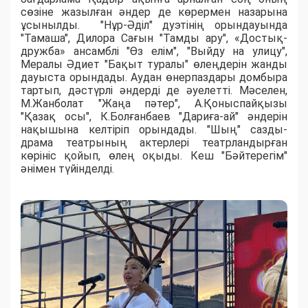
сөзіне жазылған әндер де көрермен назарына
ұсынылды. "Нұр-Әділ" дуэтінің орындауында
"Тамаша", Дилора Сағын "Тамды ару", «Достық-
дружба» ансамблі "Өз елім", "Выйду на улицу",
Мералы Әдиет "Бақыт туралы" өлеңдерін жанды
дауыста орындады. Аудан өнерпаздары домбыра
тартып, дәстүрлі әндерді де әуелетті. Мәселен,
М.Жанболат "Жаңа пәтер", А.Қоныспайқызы
"Қазақ осы", К.Болғанбаев "Дариға-ай" әндерін
нақышына келтіріп орындады. "Шың" сазды-
драма театрының актерлері театрландырған
көрініс қойып, өлең оқыды. Кеш "Бәйтерегім"
әнімен түйінделді.