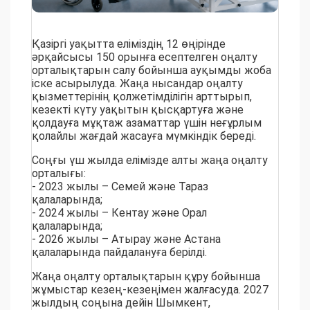
Қазіргі уақытта еліміздің 12 өңірінде
әрқайсысы 150 орынға есептелген оңалту
орталықтарын салу бойынша ауқымды жоба
іске асырылуда. Жаңа нысандар оңалту
қызметтерінің қолжетімділігін арттырып,
кезекті күту уақытын қысқартуға және
қолдауға мұқтаж азаматтар үшін неғұрлым
қолайлы жағдай жасауға мүмкіндік береді.
Соңғы үш жылда елімізде алты жаңа оңалту
орталығы:
- 2023 жылы – Семей және Тараз
қалаларында;
- 2024 жылы – Кентау және Орал
қалаларында;
- 2026 жылы – Атырау және Астана
қалаларында пайдалануға берілді.
Жаңа оңалту орталықтарын құру бойынша
жұмыстар кезең-кезеңімен жалғасуда. 2027
жылдың соңына дейін Шымкент,