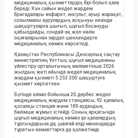
медициналық қызметтердің бірі болып қала
береді. Күн сайын жедел жәрдем
бригадалары инфаркт, инсульт, ауыр жарақат,
созылмалы аурулардың асқынуы кезінде
шақыртуларға шығып, шұғыл босануды
қабылдайды, сондай-ақ жол-көлік
оқиғаларынан зардап шеккендерге
медициналық көмек көрсетеді.
Қазақстан Республикасы Денсаулық сақтау
министрлігінің Ұлттық шұғыл медицинаны
үйлестіру орталығының мәліметінше 2026
жылдың жеті айында жедел медициналық
жәрдем қызметі 5 253 200 шақыртуға
қызмет көрсеткен.
Бүгінде еліміз бойынша 20 дербес жедел
медициналық жәрдем станциясы, 92 қалалық
қосалқы станция және 189 аудандық
бөлімше жұмыс істейді. Соның арқасында
шұғыл медициналық көмек ірі қалалардың
тұрғындарына да, шалғай елді мекендерде
тұратын азаматтарға да қолжетімді.