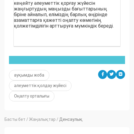
кеңейту әлеуметтік қорғау жүйесін
жаңғыртудың маңызды бағыттарының
біріне айналып, еліміздің барлық өңірінде
азаматтарға қажетті оңалту көмегінің
қолжетімділігін арттыруға мүмкіндік береді.
ауқымды жоба
әлеуметтік қолдау жүйесі
Оңалту орталығы
Басты бет
/
Жаңалықтар
/
Денсаулық