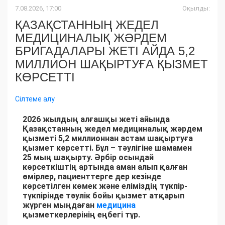
7.08.2026, 17:00
Оқылды:
ҚАЗАҚСТАННЫҢ ЖЕДЕЛ
МЕДИЦИНАЛЫҚ ЖӘРДЕМ
БРИГАДАЛАРЫ ЖЕТІ АЙДА 5,2
МИЛЛИОН ШАҚЫРТУҒА ҚЫЗМЕТ
КӨРСЕТТІ
Сілтеме алу
2026 жылдың алғашқы жеті айында
Қазақстанның жедел медициналық жәрдем
қызметі 5,2 миллионнан астам шақыртуға
қызмет көрсетті. Бұл – тәулігіне шамамен
25 мың шақырту. Әрбір осындай
көрсеткіштің артында аман алып қалған
өмірлер, пациенттерге дер кезінде
көрсетілген көмек және еліміздің түкпір-
түкпірінде тәулік бойы қызмет атқарып
жүрген мыңдаған
медицина
қызметкерлерінің еңбегі тұр.