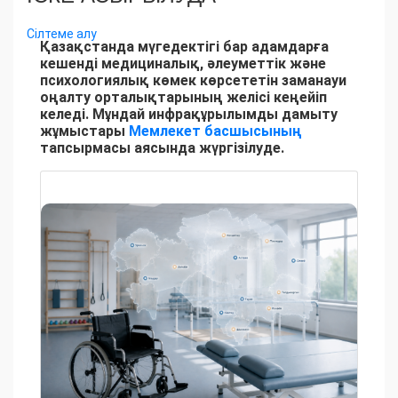
Сілтеме алу
Қазақстанда мүгедектігі бар адамдарға
кешенді медициналық, әлеуметтік және
психологиялық көмек көрсететін заманауи
оңалту орталықтарының желісі кеңейіп
келеді. Мұндай инфрақұрылымды дамыту
жұмыстары
Мемлекет басшысының
тапсырмасы аясында жүргізілуде.