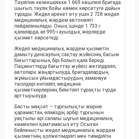
Тәулігіне кезекшілікке 1 669 көшпелі бригада
шығып, тәулік бойы көмек көрсетуге дайын
тұрады. Жедел әрекет ету үшін 2 728 жедел
медициналық жәрдем автокөлігі
пайдаланылады. Оның ішінде 1 733-і
қалаларда, ал 995-і ауылдық жерлерде
қызмет көрсетеді.
Жедел медициналық жәрдем қызметін
дамыту денсаулық сақтау жүйесінің басым
бағыттарының бірі болып қала береді.
Пациенттерді бағыттау жүйесі жетілдіріліп,
автопарк жаңартылуда, бригадалардың
жұмысын ұйымдастырудың заманауи
тәсілдері енгізіліп, медицина
қызметкерлерінің біліктілігі тұрақты түрде
арттырылуда.
Басты мақсат – тұрғылықты жеріне
қарамастан, еліміздің әрбір тұрғынын
уақтылы әрі сапалы шұғыл медициналық
көмекпен қамтамасыз ету. Осыған
байланысты жедел медициналық жәрдем
қызметінің қолжетімділігі мен тиімділігін