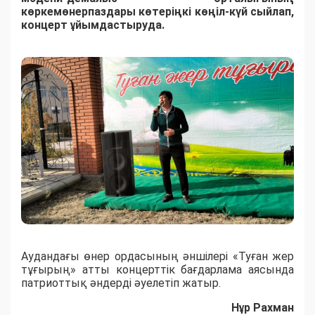
көркемөнерпаздары көтеріңкі көңіл-күй сыйлап,
концерт ұйымдастыруда.
Аудандағы өнер ордасының әншілері «Туған жер
тұғырың» атты концерттік бағдарлама аясында
патриоттық әндерді әуелетіп жатыр.
Нұр Рахман