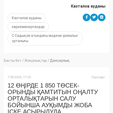
Казталов ауданы
Казталов ауданы
көркемөнерпаздар
С.Садықов атындағы мәдени-демалыс
орталығы
Басты бет
/
Жаңалықтар
/
Денсаулық
7.08.2026, 17:30
Оқылды:
12 ӨҢІРДЕ 1 850 ТӨСЕК-
ОРЫНДЫ ҚАМТИТЫН ОҢАЛТУ
ОРТАЛЫҚТАРЫН САЛУ
БОЙЫНША АУҚЫМДЫ ЖОБА
ІСКЕ АСЫРЫЛУДА