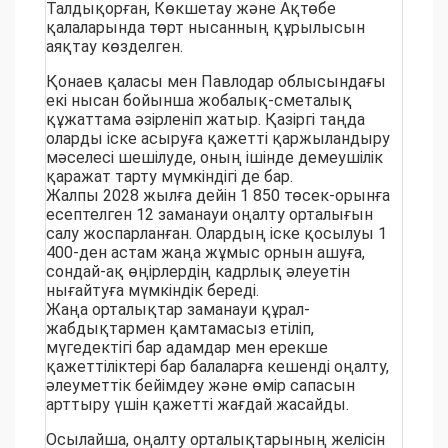
Талдықорған, Көкшетау және Ақтөбе
қалаларында төрт нысанның құрылысын
аяқтау көзделген.
Қонаев қаласы мен Павлодар облысындағы
екі нысан бойынша жобалық-сметалық
құжаттама әзірленіп жатыр. Қазіргі таңда
оларды іске асыруға қажетті қаржыландыру
мәселесі шешілуде, оның ішінде демеушілік
қаражат тарту мүмкіндігі де бар.
Жалпы 2028 жылға дейін 1 850 төсек-орынға
есептелген 12 заманауи оңалту орталығын
салу жоспарланған. Олардың іске қосылуы 1
400-ден астам жаңа жұмыс орнын ашуға,
сондай-ақ өңірлердің кадрлық әлеуетін
нығайтуға мүмкіндік береді.
Жаңа орталықтар заманауи құрал-
жабдықтармен қамтамасыз етіліп,
мүгедектігі бар адамдар мен ерекше
қажеттіліктері бар балаларға кешенді оңалту,
әлеуметтік бейімдеу және өмір сапасын
арттыру үшін қажетті жағдай жасайды.
Осылайша, оңалту орталықтарының желісін