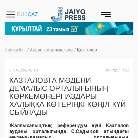
Басты бет
/
Аудан жаңалықтары
/
Қазталов
6.10.2024, 12:19
Оқылды: 463
КАЗТАЛОВТА МӘДЕНИ-
ДЕМАЛЫС ОРТАЛЫҒЫНЫҢ
КӨРКЕМӨНЕРПАЗДАРЫ
ХАЛЫҚҚА КӨТЕРІҢКІ КӨҢІЛ-КҮЙ
СЫЙЛАДЫ
Жалпыхалықтық референдум күні Казталов
ауданы орталығында С.Садықов атындағы
мәдени-демалыс орталығының