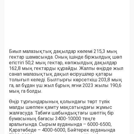
Биыл малазықтық дақылдар көлемі 215,3 мың
гектар шамасында. Оның ішінде біржылдық шөп
егістігі 50,2 мың гектар, көпжылдық дақылдар
162,8 мың гектарды құрайды. Жалпы өңірде жыл
санап малазықтық дақыл өсірушілер қатары
толығып келеді. Былтырғы көрсеткіш 203,8 мың
га, ал бұдан үш жыл бұрын, яғни 2023 жылы 190,6
мың га болды.
Өңір тұрғындарының қолындағы төрт түлік
малды шөппен қамту мақсатындағы жұмыс
жалғасуда. Табиғи шабындықтағы шөптің бір
бумасының бағасы 3400-10000 теңге
аралығында. Сырым ауданында – 6000-6500,
Қаратөбеде – 4000-6000, Бәйтерек ауданында