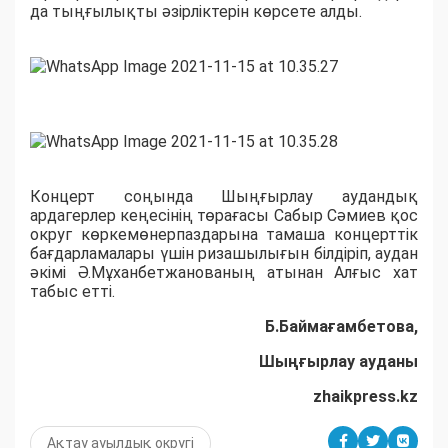
да тыңғылықты әзірліктерін көрсете алды.
Концерт соңында Шыңғырлау аудандық
ардагерлер кеңесінің төрағасы Сабыр Сәмиев қос
округ көркемөнерпаздарына тамаша концерттік
бағдарламалары үшін ризашылығын білдіріп, аудан
әкімі Ә.Мұханбетжанованың атынан Алғыс хат
табыс етті.
Б.Баймағамбетова,
Шыңғырлау ауданы
zhaikpress.kz
Ақтау ауылдық округі