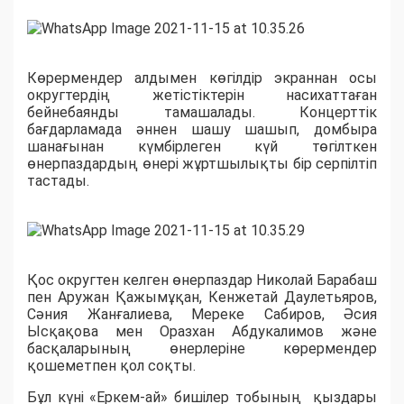
Көрермендер алдымен көгілдір экраннан осы
округтердің жетістіктерін насихаттаған
бейнебаянды тамашалады. Концерттік
бағдарламада әннен шашу шашып, домбыра
шанағынан күмбірлеген күй төгілткен
өнерпаздардың өнері жұртшылықты бір серпілтіп
тастады.
Қос округтен келген өнерпаздар Николай Барабаш
пен Аружан Қажымұқан, Кенжетай Даулетьяров,
Сәния Жанғалиева, Мереке Сабиров, Әсия
Ысқақова мен Оразхан Абдукалимов және
басқаларының өнерлеріне көрермендер
қошеметпен қол соқты.
Бұл күні «Еркем-ай» бишілер тобының қыздары