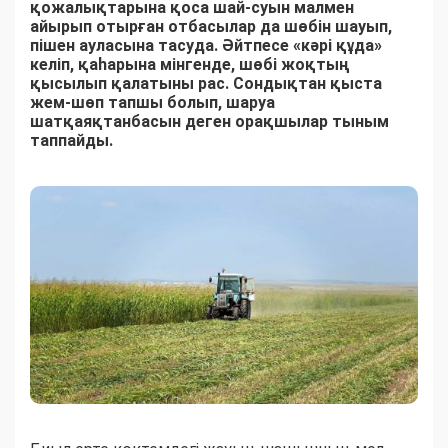
қожалықтарына қоса шай-суын малмен
айырып отырған отбасылар да шөбін шауып,
пішен ауласына тасуда. Әйтпесе «кәрі құда»
келіп, қаһарына мінгенде, шөбі жоқтың
қысылып қалатыны рас. Сондықтан қыста
жем-шөп тапшы болып, шаруа
шатқаяқтанбасын деген орақшылар тыным
таппайды.