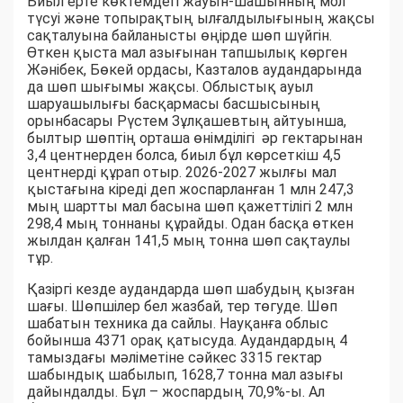
Биыл ерте көктемдегі жауын-шашынның мол
түсуі және топырақтың ылғалдылығының жақсы
сақталуына байланысты өңірде шөп шүйгін.
Өткен қыста мал азығынан тапшылық көрген
Жәнібек, Бөкей ордасы, Казталов аудандарында
да шөп шығымы жақсы. Облыстық ауыл
шаруашылығы басқармасы басшысының
орынбасары Рүстем Зұлқашевтың айтуынша,
былтыр шөптің орташа өнімділігі әр гектарынан
3,4 центнерден болса, биыл бұл көрсеткіш 4,5
центнерді құрап отыр. 2026-2027 жылғы мал
қыстағына кіреді деп жоспарланған 1 млн 247,3
мың шартты мал басына шөп қажеттілігі 2 млн
298,4 мың тоннаны құрайды. Одан басқа өткен
жылдан қалған 141,5 мың тонна шөп сақтаулы
тұр.
Қазіргі кезде аудандарда шөп шабудың қызған
шағы. Шөпшілер бел жазбай, тер төгуде. Шөп
шабатын техника да сайлы. Науқанға облыс
бойынша 4371 орақ қатысуда. Аудандардың 4
тамыздағы мәліметіне сәйкес 3315 гектар
шабындық шабылып, 1628,7 тонна мал азығы
дайындалды. Бұл – жоспардың 70,9%-ы. Ал