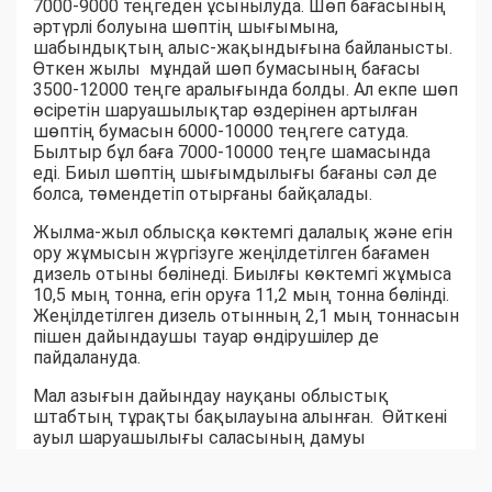
7000-9000 теңгеден ұсынылуда. Шөп бағасының
әртүрлі болуына шөптің шығымына,
шабындықтың алыс-жақындығына байланысты.
Өткен жылы мұндай шөп бумасының бағасы
3500-12000 теңге аралығында болды. Ал екпе шөп
өсіретін шаруашылықтар өздерінен артылған
шөптің бумасын 6000-10000 теңгеге сатуда.
Былтыр бұл баға 7000-10000 теңге шамасында
еді. Биыл шөптің шығымдылығы бағаны сәл де
болса, төмендетіп отырғаны байқалады.
Жылма-жыл облысқа көктемгі далалық және егін
ору жұмысын жүргізуге жеңілдетілген бағамен
дизель отыны бөлінеді. Биылғы көктемгі жұмыса
10,5 мың тонна, егін оруға 11,2 мың тонна бөлінді.
Жеңілдетілген дизель отынның 2,1 мың тоннасын
пішен дайындаушы тауар өндірушілер де
пайдалануда.
Мал азығын дайындау науқаны облыстық
штабтың тұрақты бақылауына алынған. Өйткені
ауыл шаруашылығы саласының дамуы
шаруалардың еңбек нәтижесіне байланысты
екені белгілі. Ауыл-аудандар биыл мал азығынан