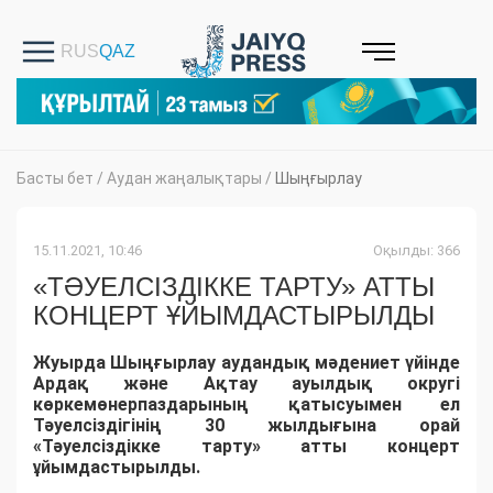
Басты бет
/
Аудан жаңалықтары
/
Шыңғырлау
15.11.2021, 10:46
Оқылды: 366
«ТӘУЕЛСІЗДІККЕ ТАРТУ» АТТЫ
КОНЦЕРТ ҰЙЫМДАСТЫРЫЛДЫ
Жуырда Шыңғырлау аудандық мәдениет үйінде
Ардақ және Ақтау ауылдық округі
көркемөнерпаздарының қатысуымен ел
Тәуелсіздігінің 30 жылдығына орай
«Тәуелсіздікке тарту» атты концерт
ұйымдастырылды.