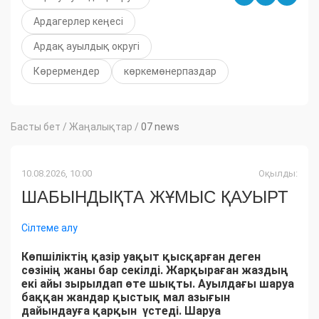
Ардагерлер кеңесі
Ардақ ауылдық округі
Көрермендер
көркемөнерпаздар
Басты бет
/
Жаңалықтар
/
07 news
10.08.2026, 10:00
Оқылды:
ШАБЫНДЫҚТА ЖҰМЫС ҚАУЫРТ
Сілтеме алу
Көпшіліктің қазір уақыт қысқарған деген
сөзінің жаны бар секілді. Жарқыраған жаздың
екі айы зырылдап өте шықты. Ауылдағы шаруа
баққан жандар қыстық мал азығын
дайындауға қарқын үстеді. Шаруа