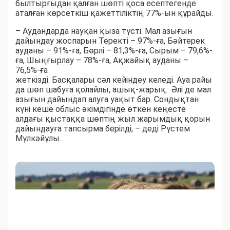
былтырғыдан қалған шөпті қоса есептегенде
аталған көрсеткіш қажеттіліктің 77%-ын құрайды.
– Аудандарда науқан қыза түсті. Мал азығын
дайындау жоспарын Теректі – 97%-ға, Бәйтерек
ауданы – 91%-ға, Бөрлі – 81,3%-ға, Сырым – 79,6%-
ға, Шыңғырлау – 78%-ға, Ақжайық ауданы –
76,5%-ға
жеткізді. Басқалары сәл кейіндеу келеді. Ауа райы
да шөп шабуға қолайлы, ашық-жарық. Әлі де мал
азығын дайындап алуға уақыт бар. Сондықтан
күні кеше облыс әкімдігінде өткен кеңесте
алдағы қыстаққа шөптің жыл жарымдық қорын
дайындауға тапсырма берілді, – деді Рүстем
Мүлкәйұлы.